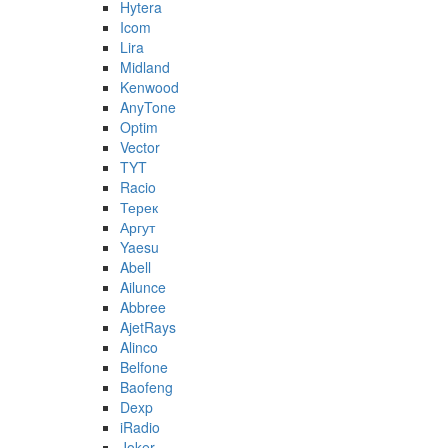
Hytera
Icom
Lira
Midland
Kenwood
AnyTone
Optim
Vector
TYT
Racio
Терек
Аргут
Yaesu
Abell
Ailunce
Abbree
AjetRays
Alinco
Belfone
Baofeng
Dexp
iRadio
Joker