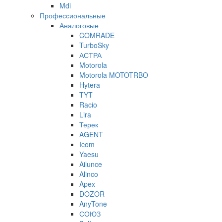
Mdi
Профессиональные
Аналоговые
COMRADE
TurboSky
АСТРА
Motorola
Motorola MOTOTRBO
Hytera
TYT
Racio
Lira
Терек
AGENT
Icom
Yaesu
Ailunce
Alinco
Apex
DOZOR
AnyTone
СОЮЗ