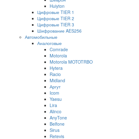
Huiyton
Цифровые TIER 1
Цифровые TIER 2
Цифровые TIER 3
Шифрование AES256
Автомобильные
Аналоговые
Comrade
Motorola
Motorola MOTOTRBO
Hytera
Racio
Midland
Аргут
Icom
Yaesu
Lira
Alinco
AnyTone
Belfone
Sirus
Retevis