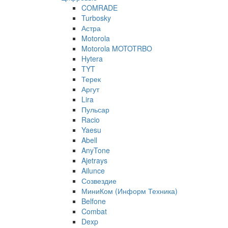
COMRADE
Turbosky
Астра
Motorola
Motorola MOTOTRBO
Hytera
TYT
Терек
Аргут
Lira
Пульсар
Racio
Yaesu
Abell
AnyTone
Ajetrays
Ailunce
Созвездие
МиниКом (Информ Техника)
Belfone
Combat
Dexp