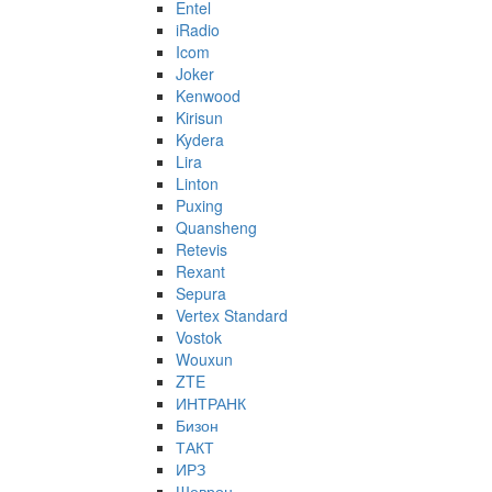
Entel
iRadio
Icom
Joker
Kenwood
Kirisun
Kydera
Lira
Linton
Puxing
Quansheng
Retevis
Rexant
Sepura
Vertex Standard
Vostok
Wouxun
ZTE
ИНТРАНК
Бизон
ТАКТ
ИРЗ
Шеврон