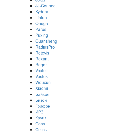
JJ-Connect
Kydera
Linton
Onega
Parus
Puxing
Quansheng
RadiusPro
Retevis
Rexant
Roger
Voxtel
Vostok
Wouxun
Xiaomi
Байкал
Бизон
Грифон
ИРЗ
Круиз
Сова
Связь