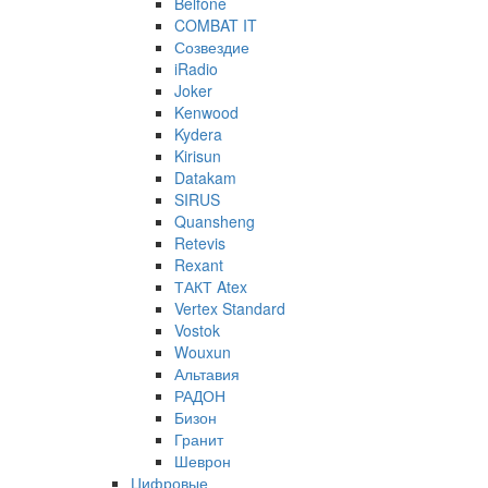
Belfone
COMBAT IT
Созвездие
iRadio
Joker
Kenwood
Kydera
Kirisun
Datakam
SIRUS
Quansheng
Retevis
Rexant
ТАКТ Atex
Vertex Standard
Vostok
Wouxun
Альтавия
РАДОН
Бизон
Гранит
Шеврон
Цифровые