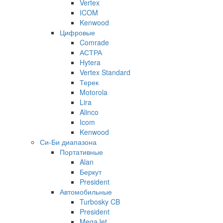
Vertex
ICOM
Kenwood
Цифровые
Comrade
АСТРА
Hytera
Vertex Standard
Терек
Motorola
Lira
Alinco
Icom
Kenwood
Си-Би диапазона
Портативные
Alan
Беркут
President
Автомобильные
Turbosky CB
President
MegaJet