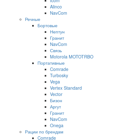
Icom
Alinco
NavCom
Речные
Бортовые
Нептун
Гранит
NavCom
Связь
Motorola MOTOTRBO
Портативные
Comrade
Turbosky
Vega
Vertex Standard
Vector
Бизон
Аргут
Гранит
NavCom
Onega
Рации по брендам
Comrade