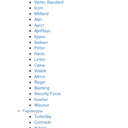
Vertex Standard
Icom
Midland
Alan
Аргут
AjetRays
Круиз
Байкал
Peltor
Racio
Linton
Связь
Vostok
Alinco
Roger
Baofeng
Security Force
Комбат
Wouxun
Гарнитуры
TurboSky
Comrade
Hytera