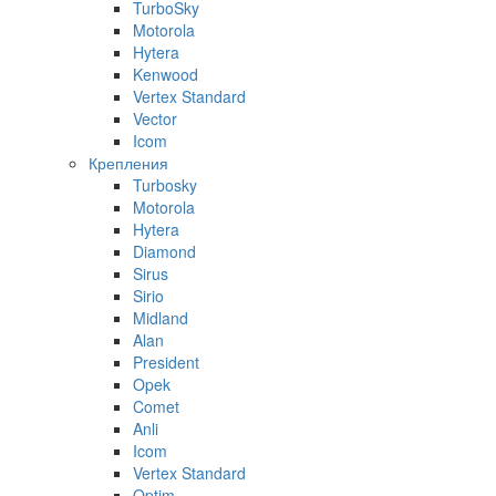
TurboSky
Motorola
Hytera
Kenwood
Vertex Standard
Vector
Icom
Крепления
Turbosky
Motorola
Hytera
Diamond
Sirus
Sirio
Midland
Alan
President
Opek
Comet
Anli
Icom
Vertex Standard
Optim