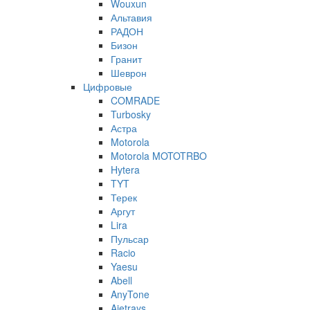
Wouxun
Альтавия
РАДОН
Бизон
Гранит
Шеврон
Цифровые
COMRADE
Turbosky
Астра
Motorola
Motorola MOTOTRBO
Hytera
TYT
Терек
Аргут
Lira
Пульсар
Racio
Yaesu
Abell
AnyTone
Ajetrays