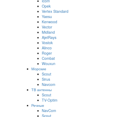
Icom
Opek
Vertex Standard
Yaesu
Kenwood
Vector
Midland
AjetRays
Vostok
Alinco
Roger
Combat
Wouxun
Морские
Scout
Sirus
Navcom
ТВ антенны
Scout
TV-Optim
Речные
NavCom
Scout