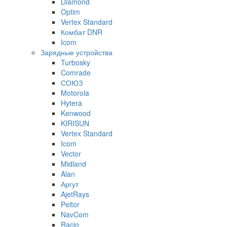
Diamond
Optim
Vertex Standard
Комбат DNR
Icom
Зарядные устройства
Turbosky
Comrade
СОЮЗ
Motorola
Hytera
Kenwood
KIRISUN
Vertex Standard
Icom
Vector
Midland
Alan
Аргут
AjetRays
Peltor
NavCom
Racio