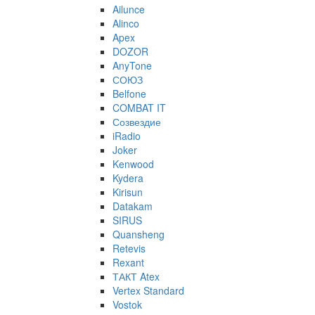
Ailunce
Alinco
Apex
DOZOR
AnyTone
СОЮЗ
Belfone
COMBAT IT
Созвездие
iRadio
Joker
Kenwood
Kydera
Kirisun
Datakam
SIRUS
Quansheng
Retevis
Rexant
ТАКТ Atex
Vertex Standard
Vostok