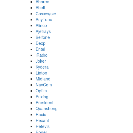
Abbree
Abell
Созвездие
AnyTone
Alinco
Ajetrays
Belfone
Dexp
Entel
iRadio
Joker
Kydera
Linton
Midland
NavCom
Optim
Puxing
President
Quansheng
Racio
Rexant
Retevis
Roger