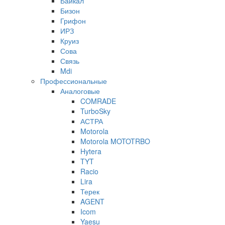
Байкал
Бизон
Грифон
ИРЗ
Круиз
Сова
Связь
Mdi
Профессиональные
Аналоговые
COMRADE
TurboSky
АСТРА
Motorola
Motorola MOTOTRBO
Hytera
TYT
Racio
Lira
Терек
AGENT
Icom
Yaesu