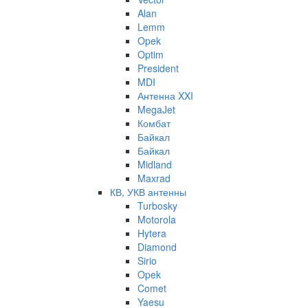
Alan
Lemm
Opek
Optim
President
MDI
Антенна XXI
MegaJet
Комбат
Байкал
Байкал
Midland
Maxrad
КВ, УКВ антенны
Turbosky
Motorola
Hytera
Diamond
Sirio
Opek
Comet
Yaesu