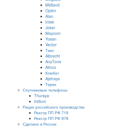
Midland
Optim
Alan
Intek
Joker
Maycom
Yosan
Vector
Таис
Albrecht
AnyTone
Alinco
Комбат
Ajetrays
Терек
Спутниковые телефоны
Thuraya
Iridium
Рации российского производства
Реестр ПП РФ 719
Реестр ПП РФ 878
Сделано в России