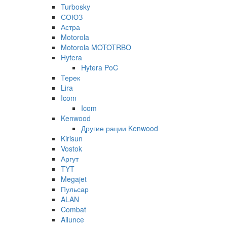
Turbosky
СОЮЗ
Астра
Motorola
Motorola MOTOTRBO
Hytera
Hytera PoC
Терек
Lira
Icom
Icom
Kenwood
Другие рации Kenwood
Kirisun
Vostok
Аргут
TYT
Megajet
Пульсар
ALAN
Combat
Ailunce