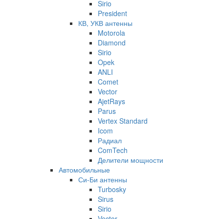
Sirio
President
КВ, УКВ антенны
Motorola
Diamond
Sirio
Opek
ANLI
Comet
Vector
AjetRays
Parus
Vertex Standard
Icom
Радиал
ComTech
Делители мощности
Автомобильные
Си-Би антенны
Turbosky
Sirus
Sirio
Vector