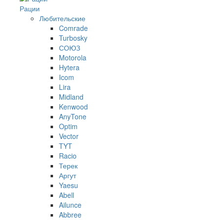
Рации
Любительские
Comrade
Turbosky
СОЮЗ
Motorola
Hytera
Icom
Lira
Midland
Kenwood
AnyTone
Optim
Vector
TYT
Racio
Терек
Аргут
Yaesu
Abell
Ailunce
Abbree