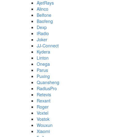
AjetRays
Alinco
Belfone
Baofeng
Dexp
iRadio
Joker
JJ-Connect
Kydera
Linton
Onega
Parus
Puxing
Quansheng
RadiusPro
Retevis
Rexant
Roger
Voxtel
Vostok
Wouxun
Xiaomi