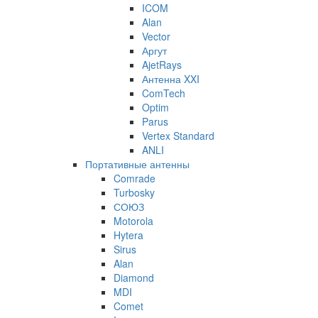
ICOM
Alan
Vector
Аргут
AjetRays
Антенна XXI
ComTech
Optim
Parus
Vertex Standard
ANLI
Портативные антенны
Comrade
Turbosky
СОЮЗ
Motorola
Hytera
Sirus
Alan
Diamond
MDI
Comet