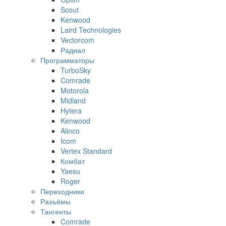
Scout
Kenwood
Laird Technologies
Vectorcom
Радиал
Программаторы
TurboSky
Comrade
Motorola
Midland
Hytera
Kenwood
Alinco
Icom
Vertex Standard
Комбат
Yaesu
Roger
Переходники
Разъёмы
Тангенты
Comrade