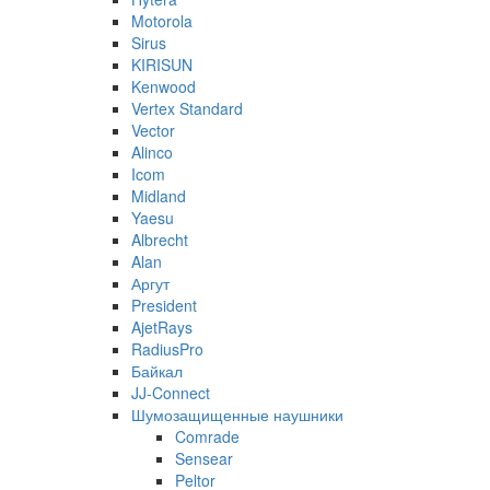
Motorola
Sirus
KIRISUN
Kenwood
Vertex Standard
Vector
Alinco
Icom
Midland
Yaesu
Albrecht
Alan
Аргут
President
AjetRays
RadiusPro
Байкал
JJ-Connect
Шумозащищенные наушники
Comrade
Sensear
Peltor