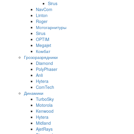
Sirus
NavCom
Linton
Roger
Мотогарнитуры
Sirus
OPTIM
Megajet
Комбат
Грозоразрядники
Diamond
PolyPhaser
Anli
Hytera
ComTech
Динамики
TurboSky
Motorola
Kenwood
Hytera
Midland
AjetRays