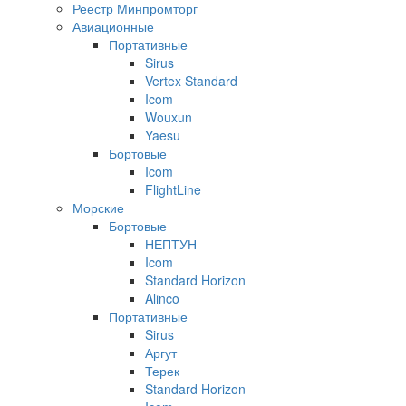
Реестр Минпромторг
Авиационные
Портативные
Sirus
Vertex Standard
Icom
Wouxun
Yaesu
Бортовые
Icom
FlightLine
Морские
Бортовые
НЕПТУН
Icom
Standard Horizon
Alinco
Портативные
Sirus
Аргут
Терек
Standard Horizon