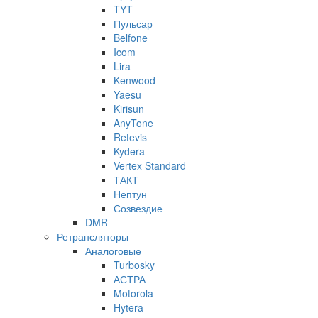
TYT
Пульсар
Belfone
Icom
Lira
Kenwood
Yaesu
Kirisun
AnyTone
Retevis
Kydera
Vertex Standard
ТАКТ
Нептун
Созвездие
DMR
Ретрансляторы
Аналоговые
Turbosky
АСТРА
Motorola
Hytera