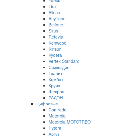
Yaesu
Lira
Alinco
AnyTone
Belfone
Sirus
Retevis
Kenwood
Kirisun
Kydera
Vertex Standard
Созвездие
Гранит
Комбат
Круиз
Шеврон
РАДОН
Цифровые
Comrade
Motorola
Motorola MOTOTRBO
Hytera
Аргут