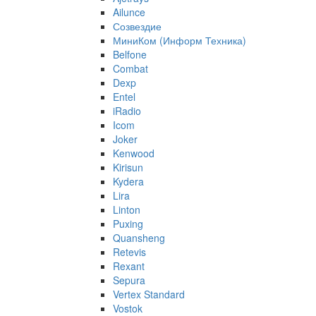
Ailunce
Созвездие
МиниКом (Информ Техника)
Belfone
Combat
Dexp
Entel
iRadio
Icom
Joker
Kenwood
Kirisun
Kydera
Lira
Linton
Puxing
Quansheng
Retevis
Rexant
Sepura
Vertex Standard
Vostok