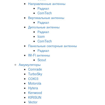
Направленные антенны
Радиал
ComTech
Вертикальные антенны
Радиал
Дипольные антенны
Радиал
Icom
ComTech
Панельные секторные антенны
Радиал
Wi-Fi антенны
Scout
Аккумуляторы
Comrade
TurboSky
СОЮЗ
Motorola
Hytera
Kenwood
KIRISUN
Vector