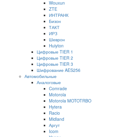
Wouxun
ZTE
ИНТРАНК
Бизон
ТАКТ
ИРЗ
Шеврон
Huiyton
Цифровые TIER 1
Цифровые TIER 2
Цифровые TIER 3
Шифрование AES256
Автомобильные
Аналоговые
Comrade
Motorola
Motorola MOTOTRBO
Hytera
Racio
Midland
Аргут
Icom