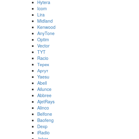
Hytera
Icom
Lira
Midland
Kenwood
AnyTone
Optim
Vector
TYT
Racio
Терек
Аргут
Yaesu
Abell
Ailunce
Abbree
AjetRays
Alinco
Belfone
Baofeng
Dexp
iRadio
Joker