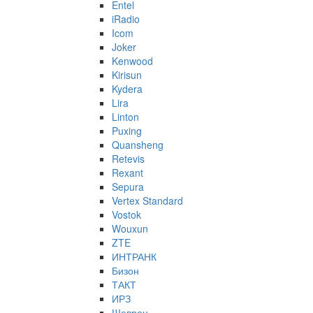
Entel
iRadio
Icom
Joker
Kenwood
Kirisun
Kydera
Lira
Linton
Puxing
Quansheng
Retevis
Rexant
Sepura
Vertex Standard
Vostok
Wouxun
ZTE
ИНТРАНК
Бизон
ТАКТ
ИРЗ
Шеврон