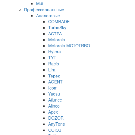
Mdi
Профессиональные
Аналоговые
COMRADE
TurboSky
АСТРА
Motorola
Motorola MOTOTRBO
Hytera
TYT
Racio
Lira
Терек
AGENT
Icom
Yaesu
Ailunce
Alinco
Apex
DOZOR
AnyTone
СОЮЗ