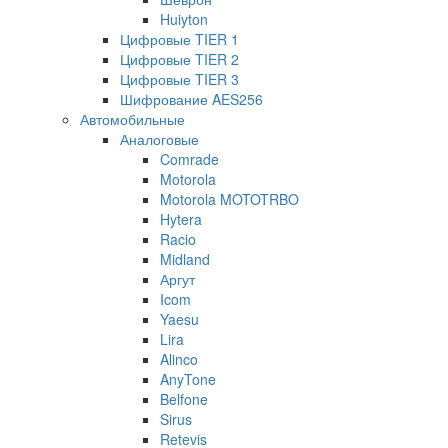
Huiyton
Цифровые TIER 1
Цифровые TIER 2
Цифровые TIER 3
Шифрование AES256
Автомобильные
Аналоговые
Comrade
Motorola
Motorola MOTOTRBO
Hytera
Racio
Midland
Аргут
Icom
Yaesu
Lira
Alinco
AnyTone
Belfone
Sirus
Retevis