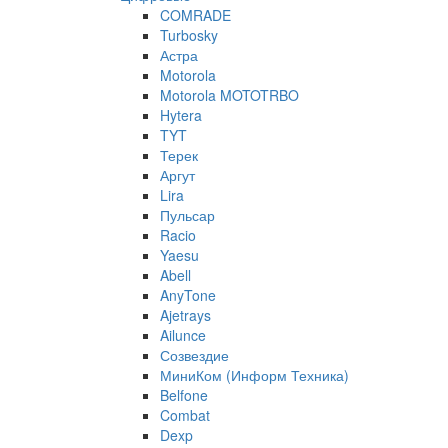
COMRADE
Turbosky
Астра
Motorola
Motorola MOTOTRBO
Hytera
TYT
Терек
Аргут
Lira
Пульсар
Racio
Yaesu
Abell
AnyTone
Ajetrays
Ailunce
Созвездие
МиниКом (Информ Техника)
Belfone
Combat
Dexp