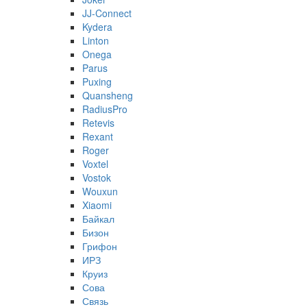
JJ-Connect
Kydera
Linton
Onega
Parus
Puxing
Quansheng
RadiusPro
Retevis
Rexant
Roger
Voxtel
Vostok
Wouxun
Xiaomi
Байкал
Бизон
Грифон
ИРЗ
Круиз
Сова
Связь