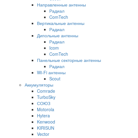
Направленные антенны
Радиал
ComTech
Вертикальные антенны
Радиал
Дипольные антенны
Радиал
Icom
ComTech
Панельные секторные антенны
Радиал
Wi-Fi антенны
Scout
Аккумуляторы
Comrade
TurboSky
СОЮЗ
Motorola
Hytera
Kenwood
KIRISUN
Vector