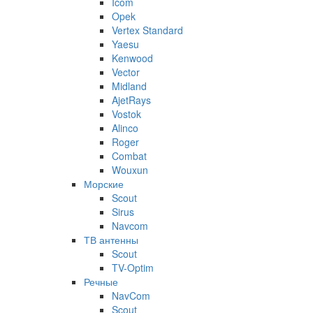
Icom
Opek
Vertex Standard
Yaesu
Kenwood
Vector
Midland
AjetRays
Vostok
Alinco
Roger
Combat
Wouxun
Морские
Scout
Sirus
Navcom
ТВ антенны
Scout
TV-Optim
Речные
NavCom
Scout