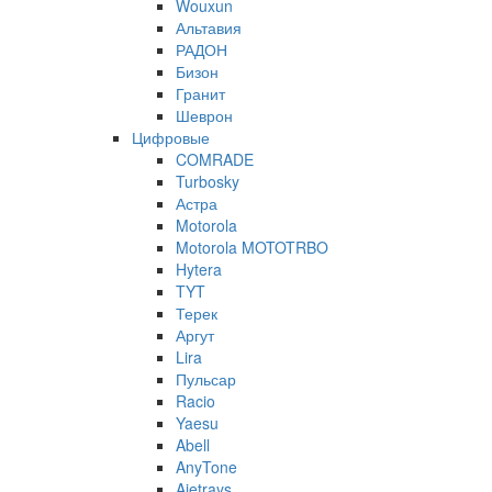
Wouxun
Альтавия
РАДОН
Бизон
Гранит
Шеврон
Цифровые
COMRADE
Turbosky
Астра
Motorola
Motorola MOTOTRBO
Hytera
TYT
Терек
Аргут
Lira
Пульсар
Racio
Yaesu
Abell
AnyTone
Ajetrays