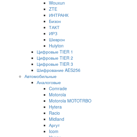
Wouxun
ZTE
ИНТРАНК
Бизон
ТАКТ
ИРЗ
Шеврон
Huiyton
Цифровые TIER 1
Цифровые TIER 2
Цифровые TIER 3
Шифрование AES256
Автомобильные
Аналоговые
Comrade
Motorola
Motorola MOTOTRBO
Hytera
Racio
Midland
Аргут
Icom