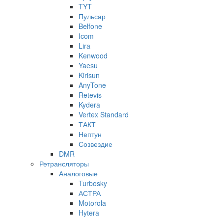
TYT
Пульсар
Belfone
Icom
Lira
Kenwood
Yaesu
Kirisun
AnyTone
Retevis
Kydera
Vertex Standard
ТАКТ
Нептун
Созвездие
DMR
Ретрансляторы
Аналоговые
Turbosky
АСТРА
Motorola
Hytera