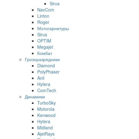
Sirus
NavCom
Linton
Roger
Мотогарнитуры
Sirus
OPTIM
Megajet
Комбат
Грозоразрядники
Diamond
PolyPhaser
Anli
Hytera
ComTech
Динамики
TurboSky
Motorola
Kenwood
Hytera
Midland
AjetRays