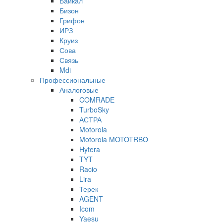
Байкал
Бизон
Грифон
ИРЗ
Круиз
Сова
Связь
Mdi
Профессиональные
Аналоговые
COMRADE
TurboSky
АСТРА
Motorola
Motorola MOTOTRBO
Hytera
TYT
Racio
Lira
Терек
AGENT
Icom
Yaesu