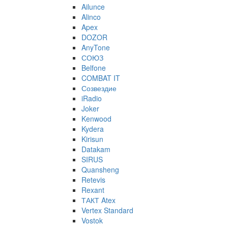
Ailunce
Alinco
Apex
DOZOR
AnyTone
СОЮЗ
Belfone
COMBAT IT
Созвездие
iRadio
Joker
Kenwood
Kydera
Kirisun
Datakam
SIRUS
Quansheng
Retevis
Rexant
ТАКТ Atex
Vertex Standard
Vostok