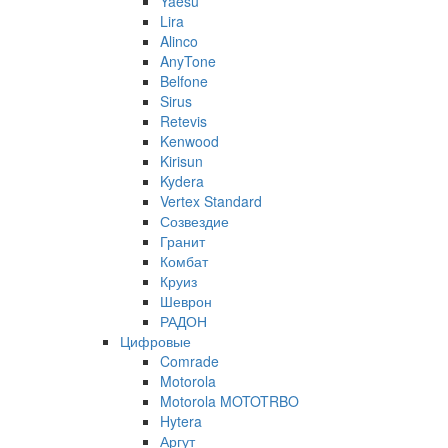
Yaesu
Lira
Alinco
AnyTone
Belfone
Sirus
Retevis
Kenwood
Kirisun
Kydera
Vertex Standard
Созвездие
Гранит
Комбат
Круиз
Шеврон
РАДОН
Цифровые
Comrade
Motorola
Motorola MOTOTRBO
Hytera
Аргут