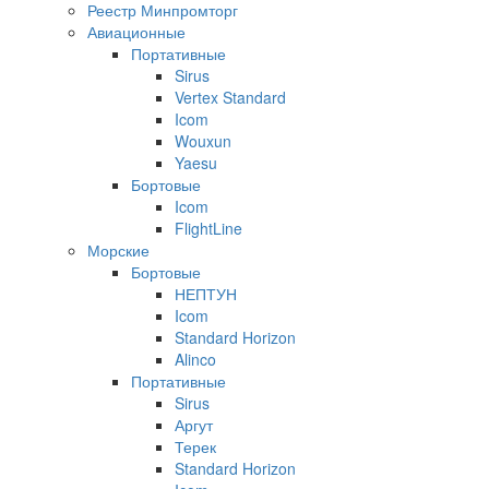
Реестр Минпромторг
Авиационные
Портативные
Sirus
Vertex Standard
Icom
Wouxun
Yaesu
Бортовые
Icom
FlightLine
Морские
Бортовые
НЕПТУН
Icom
Standard Horizon
Alinco
Портативные
Sirus
Аргут
Терек
Standard Horizon