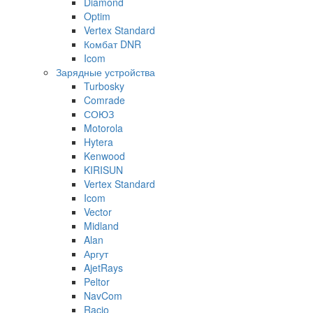
Diamond
Optim
Vertex Standard
Комбат DNR
Icom
Зарядные устройства
Turbosky
Comrade
СОЮЗ
Motorola
Hytera
Kenwood
KIRISUN
Vertex Standard
Icom
Vector
Midland
Alan
Аргут
AjetRays
Peltor
NavCom
Racio