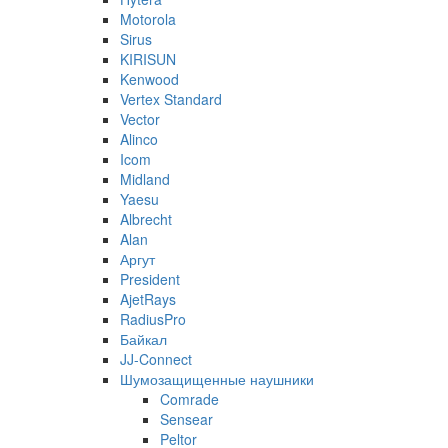
Motorola
Sirus
KIRISUN
Kenwood
Vertex Standard
Vector
Alinco
Icom
Midland
Yaesu
Albrecht
Alan
Аргут
President
AjetRays
RadiusPro
Байкал
JJ-Connect
Шумозащищенные наушники
Comrade
Sensear
Peltor