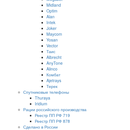
Midland
Optim
Alan
Intek
Joker
Maycom
Yosan
Vector
Таис
Albrecht
AnyTone
Alinco
Комбат
Ajetrays
Терек
Спутниковые телефоны
Thuraya
Iridium
Рации российского производства
Реестр ПП РФ 719
Реестр ПП РФ 878
Сделано в России