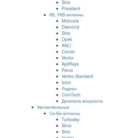
Sirio
President
КВ, УКВ антенны
Motorola
Diamond
Sirio
Opek
ANLI
Comet
Vector
AjetRays
Parus
Vertex Standard
Icom
Радиал
ComTech
Делители мощности
Автомобильные
Си-Би антенны
Turbosky
Sirus
Sirio
Vector