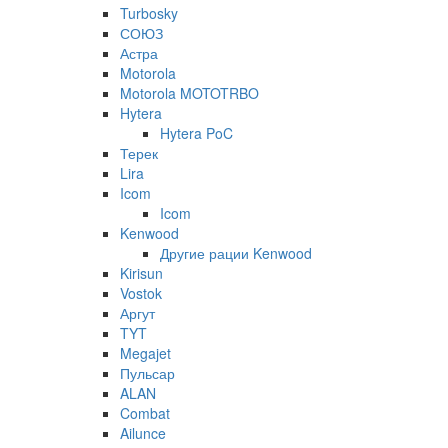
Turbosky
СОЮЗ
Астра
Motorola
Motorola MOTOTRBO
Hytera
Hytera PoC
Терек
Lira
Icom
Icom
Kenwood
Другие рации Kenwood
Kirisun
Vostok
Аргут
TYT
Megajet
Пульсар
ALAN
Combat
Ailunce