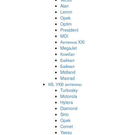
Alan
Lemm
Opek
Optim
President
MDI
Антенна XXI
MegaJet
Комбат
Байкал
Байкал
Midland
Maxrad
КВ, УКВ антенны
Turbosky
Motorola
Hytera
Diamond
Sirio
Opek
Comet
Yaesu