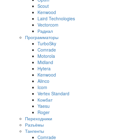
Scout
Kenwood
Laird Technologies
Vectorcom
Радиал
Программаторы
TurboSky
Comrade
Motorola
Midland
Hytera
Kenwood
Alinco
Icom
Vertex Standard
Комбат
Yaesu
Roger
Переходники
Разъёмы
Тангенты
Comrade