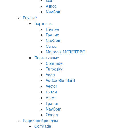
Icom
Alinco
NavCom
Речные
Бортовые
Нептун
Гранит
NavCom
Связь
Motorola MOTOTRBO
Портативные
Comrade
Turbosky
Vega
Vertex Standard
Vector
Бизон
Аргут
Гранит
NavCom
Onega
Рации по брендам
Comrade