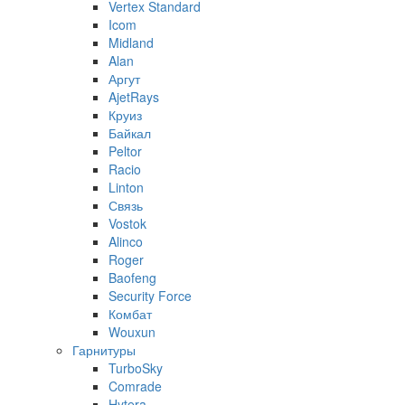
Vertex Standard
Icom
Midland
Alan
Аргут
AjetRays
Круиз
Байкал
Peltor
Racio
Linton
Связь
Vostok
Alinco
Roger
Baofeng
Security Force
Комбат
Wouxun
Гарнитуры
TurboSky
Comrade
Hytera