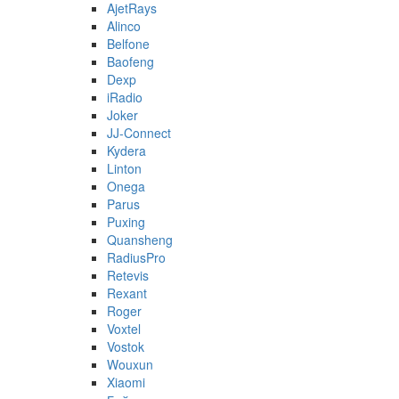
AjetRays
Alinco
Belfone
Baofeng
Dexp
iRadio
Joker
JJ-Connect
Kydera
Linton
Onega
Parus
Puxing
Quansheng
RadiusPro
Retevis
Rexant
Roger
Voxtel
Vostok
Wouxun
Xiaomi