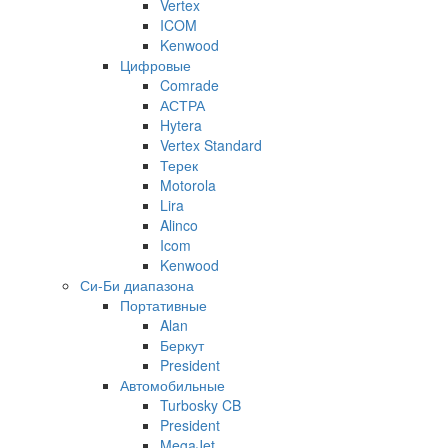
Vertex
ICOM
Kenwood
Цифровые
Comrade
АСТРА
Hytera
Vertex Standard
Терек
Motorola
Lira
Alinco
Icom
Kenwood
Си-Би диапазона
Портативные
Alan
Беркут
President
Автомобильные
Turbosky CB
President
MegaJet