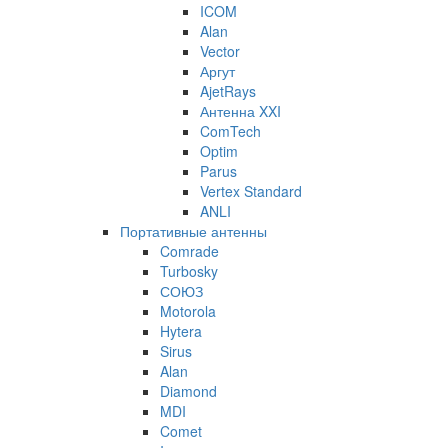
ICOM
Alan
Vector
Аргут
AjetRays
Антенна XXI
ComTech
Optim
Parus
Vertex Standard
ANLI
Портативные антенны
Comrade
Turbosky
СОЮЗ
Motorola
Hytera
Sirus
Alan
Diamond
MDI
Comet