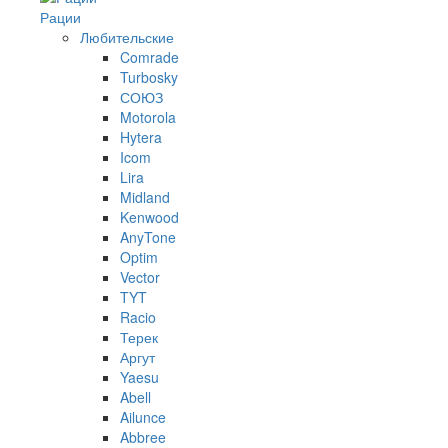
Рации
Любительские
Comrade
Turbosky
СОЮЗ
Motorola
Hytera
Icom
Lira
Midland
Kenwood
AnyTone
Optim
Vector
TYT
Racio
Терек
Аргут
Yaesu
Abell
Ailunce
Abbree