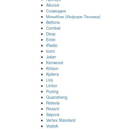
Ailunce
Созвездие
МиниКом (Информ Техника)
Belfone
Combat
Dexp
Entel
iRadio
Icom
Joker
Kenwood
Kirisun
Kydera
Lira
Linton
Puxing
Quansheng
Retevis
Rexant
Sepura
Vertex Standard
Vostok