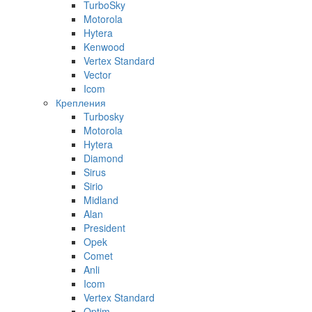
TurboSky
Motorola
Hytera
Kenwood
Vertex Standard
Vector
Icom
Крепления
Turbosky
Motorola
Hytera
Diamond
Sirus
Sirio
Midland
Alan
President
Opek
Comet
Anli
Icom
Vertex Standard
Optim