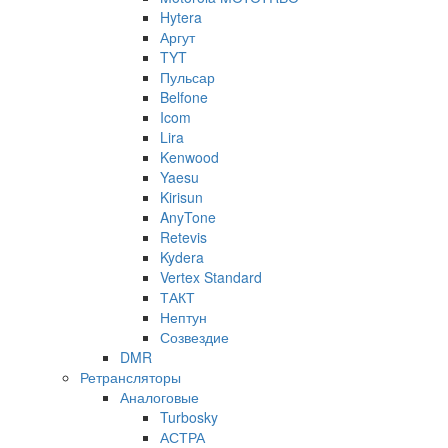
Hytera
Аргут
TYT
Пульсар
Belfone
Icom
Lira
Kenwood
Yaesu
Kirisun
AnyTone
Retevis
Kydera
Vertex Standard
ТАКТ
Нептун
Созвездие
DMR
Ретрансляторы
Аналоговые
Turbosky
АСТРА