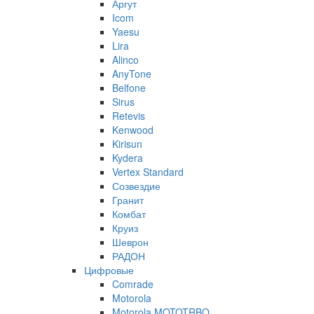
Аргут
Icom
Yaesu
Lira
Alinco
AnyTone
Belfone
Sirus
Retevis
Kenwood
Kirisun
Kydera
Vertex Standard
Созвездие
Гранит
Комбат
Круиз
Шеврон
РАДОН
Цифровые
Comrade
Motorola
Motorola MOTOTRBO