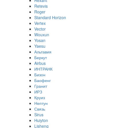
Rexant
Retevis
Roger
Standard Horizon
Vertex
Vector
Wouxun
Yosan
Yaesu
Альтавия
Беркут
Airbus
ИНТРАНК
Бизон
Баофенг
Гранит
ИРЗ
Круиз
Нептун
Связь
Sirus
Huiyton
Lisheng