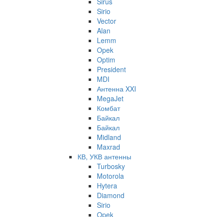
Sirus
Sirio
Vector
Alan
Lemm
Opek
Optim
President
MDI
Антенна XXI
MegaJet
Комбат
Байкал
Байкал
Midland
Maxrad
КВ, УКВ антенны
Turbosky
Motorola
Hytera
Diamond
Sirio
Opek