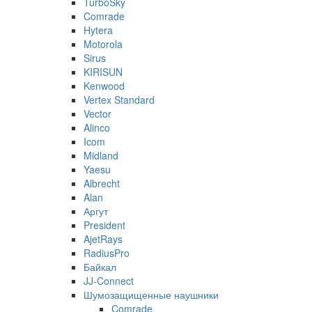
TurboSky
Comrade
Hytera
Motorola
Sirus
KIRISUN
Kenwood
Vertex Standard
Vector
Alinco
Icom
Midland
Yaesu
Albrecht
Alan
Аргут
President
AjetRays
RadiusPro
Байкал
JJ-Connect
Шумозащищенные наушники
Comrade