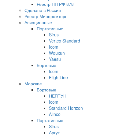
Реестр ПП РФ 878
Сделано в России
Реестр Минпромторг
Авиационные
Портативные
Sirus
Vertex Standard
Icom
Wouxun
Yaesu
Бортовые
Icom
FlightLine
Морские
Бортовые
НЕПТУН
Icom
Standard Horizon
Alinco
Портативные
Sirus
Аргут