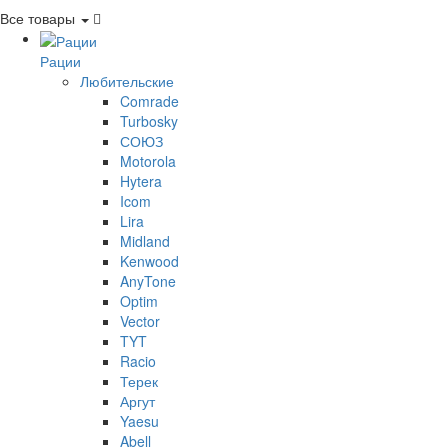
Все товары
Рации
Любительские
Comrade
Turbosky
СОЮЗ
Motorola
Hytera
Icom
Lira
Midland
Kenwood
AnyTone
Optim
Vector
TYT
Racio
Терек
Аргут
Yaesu
Abell