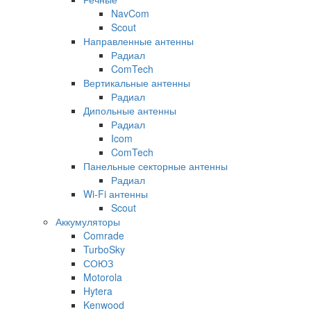
NavCom
Scout
Направленные антенны
Радиал
ComTech
Вертикальные антенны
Радиал
Дипольные антенны
Радиал
Icom
ComTech
Панельные секторные антенны
Радиал
Wi-Fi антенны
Scout
Аккумуляторы
Comrade
TurboSky
СОЮЗ
Motorola
Hytera
Kenwood