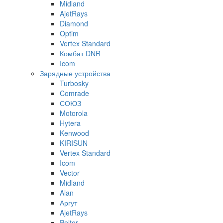
Midland
AjetRays
Diamond
Optim
Vertex Standard
Комбат DNR
Icom
Зарядные устройства
Turbosky
Comrade
СОЮЗ
Motorola
Hytera
Kenwood
KIRISUN
Vertex Standard
Icom
Vector
Midland
Alan
Аргут
AjetRays
Peltor