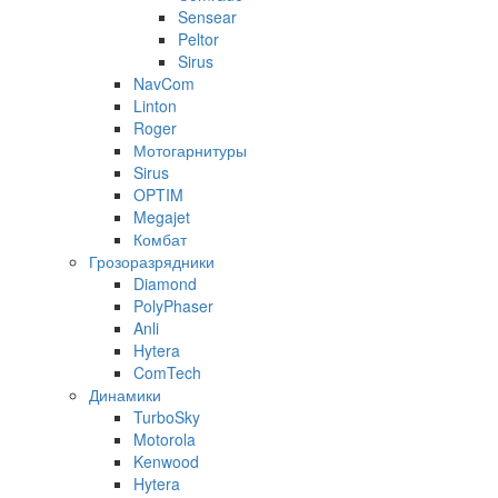
Sensear
Peltor
Sirus
NavCom
Linton
Roger
Мотогарнитуры
Sirus
OPTIM
Megajet
Комбат
Грозоразрядники
Diamond
PolyPhaser
Anli
Hytera
ComTech
Динамики
TurboSky
Motorola
Kenwood
Hytera