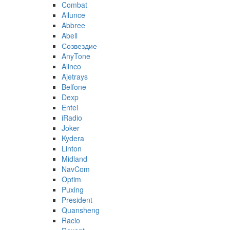
Combat
Ailunce
Abbree
Abell
Созвездие
AnyTone
Alinco
Ajetrays
Belfone
Dexp
Entel
iRadio
Joker
Kydera
Linton
Midland
NavCom
Optim
Puxing
President
Quansheng
Racio