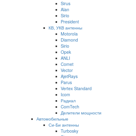
Sirus
Alan
Sirio
President
КВ, УКВ антенны
Motorola
Diamond
Sirio
Opek
ANLI
Comet
Vector
AjetRays
Parus
Vertex Standard
Icom
Радиал
ComTech
Делители мощности
Автомобильные
Си-Би антенны
Turbosky