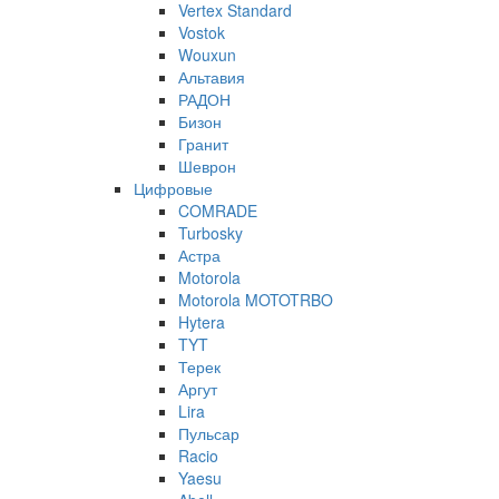
Vertex Standard
Vostok
Wouxun
Альтавия
РАДОН
Бизон
Гранит
Шеврон
Цифровые
COMRADE
Turbosky
Астра
Motorola
Motorola MOTOTRBO
Hytera
TYT
Терек
Аргут
Lira
Пульсар
Racio
Yaesu