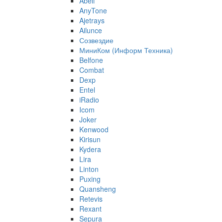
Abell
AnyTone
Ajetrays
Ailunce
Созвездие
МиниКом (Информ Техника)
Belfone
Combat
Dexp
Entel
iRadio
Icom
Joker
Kenwood
Kirisun
Kydera
Lira
Linton
Puxing
Quansheng
Retevis
Rexant
Sepura