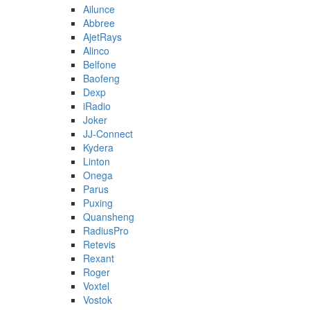
Ailunce
Abbree
AjetRays
Alinco
Belfone
Baofeng
Dexp
iRadio
Joker
JJ-Connect
Kydera
Linton
Onega
Parus
Puxing
Quansheng
RadiusPro
Retevis
Rexant
Roger
Voxtel
Vostok