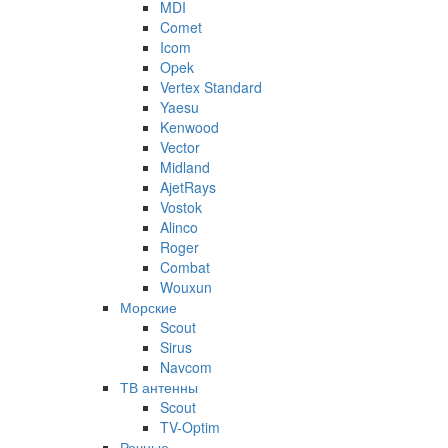
MDI
Comet
Icom
Opek
Vertex Standard
Yaesu
Kenwood
Vector
Midland
AjetRays
Vostok
Alinco
Roger
Combat
Wouxun
Морские
Scout
Sirus
Navcom
ТВ антенны
Scout
TV-Optim
Речные