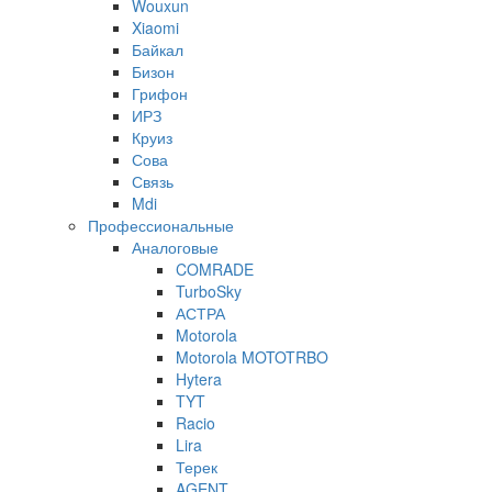
Wouxun
Xiaomi
Байкал
Бизон
Грифон
ИРЗ
Круиз
Сова
Связь
Mdi
Профессиональные
Аналоговые
COMRADE
TurboSky
АСТРА
Motorola
Motorola MOTOTRBO
Hytera
TYT
Racio
Lira
Терек
AGENT