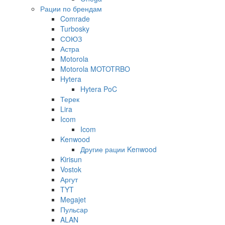
Рации по брендам
Comrade
Turbosky
СОЮЗ
Астра
Motorola
Motorola MOTOTRBO
Hytera
Hytera PoC
Терек
Lira
Icom
Icom
Kenwood
Другие рации Kenwood
Kirisun
Vostok
Аргут
TYT
Megajet
Пульсар
ALAN