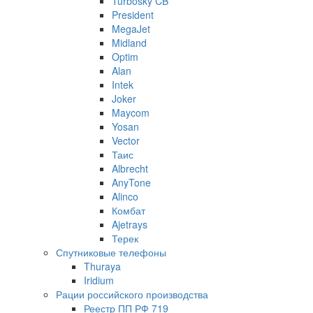
Turbosky CB
President
MegaJet
Midland
Optim
Alan
Intek
Joker
Maycom
Yosan
Vector
Таис
Albrecht
AnyTone
Alinco
Комбат
Ajetrays
Терек
Спутниковые телефоны
Thuraya
Iridium
Рации российского производства
Реестр ПП РФ 719