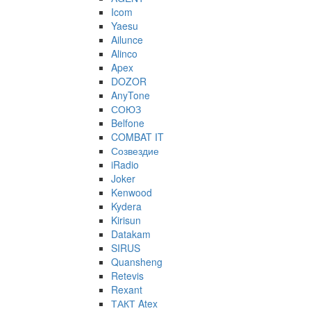
Icom
Yaesu
Ailunce
Alinco
Apex
DOZOR
AnyTone
СОЮЗ
Belfone
COMBAT IT
Созвездие
iRadio
Joker
Kenwood
Kydera
Kirisun
Datakam
SIRUS
Quansheng
Retevis
Rexant
ТАКТ Atex