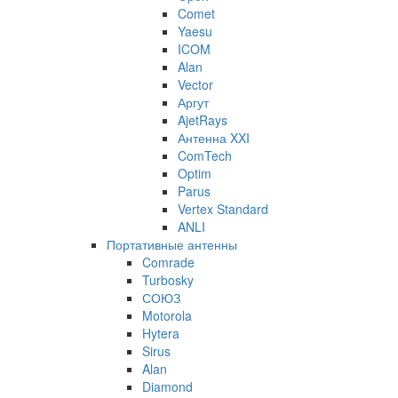
Comet
Yaesu
ICOM
Alan
Vector
Аргут
AjetRays
Антенна XXI
ComTech
Optim
Parus
Vertex Standard
ANLI
Портативные антенны
Comrade
Turbosky
СОЮЗ
Motorola
Hytera
Sirus
Alan
Diamond