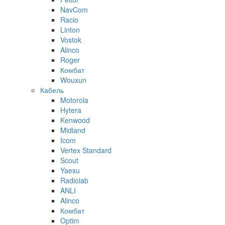
NavCom
Racio
Linton
Vostok
Alinco
Roger
Комбат
Wouxun
Кабель
Motorola
Hytera
Kenwood
Midland
Icom
Vertex Standard
Scout
Yaesu
Radiolab
ANLI
Alinco
Комбат
Optim