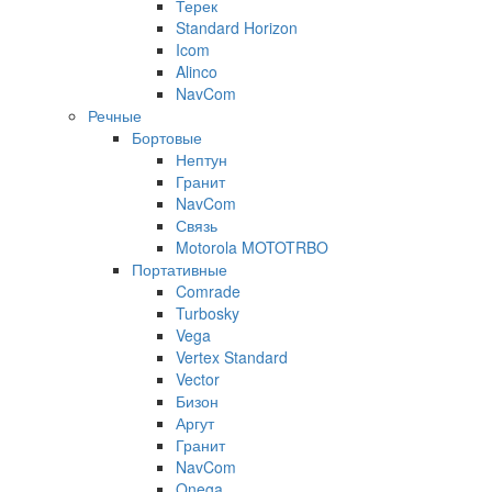
Терек
Standard Horizon
Icom
Alinco
NavCom
Речные
Бортовые
Нептун
Гранит
NavCom
Связь
Motorola MOTOTRBO
Портативные
Comrade
Turbosky
Vega
Vertex Standard
Vector
Бизон
Аргут
Гранит
NavCom
Onega