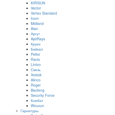
KIRISUN
Vector
Vertex Standard
Icom
Midland
Alan
Аргут
AjetRays
Круиз
Байкал
Peltor
Racio
Linton
Связь
Vostok
Alinco
Roger
Baofeng
Security Force
Комбат
Wouxun
Гарнитуры