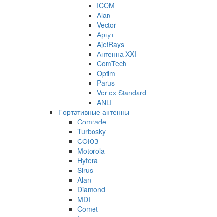
ICOM
Alan
Vector
Аргут
AjetRays
Антенна XXI
ComTech
Optim
Parus
Vertex Standard
ANLI
Портативные антенны
Comrade
Turbosky
СОЮЗ
Motorola
Hytera
Sirus
Alan
Diamond
MDI
Comet