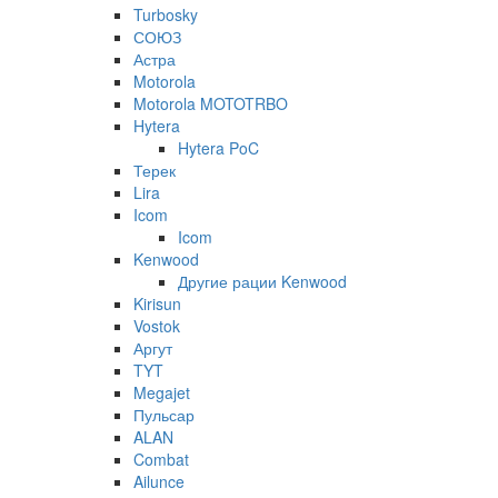
Turbosky
СОЮЗ
Астра
Motorola
Motorola MOTOTRBO
Hytera
Hytera PoC
Терек
Lira
Icom
Icom
Kenwood
Другие рации Kenwood
Kirisun
Vostok
Аргут
TYT
Megajet
Пульсар
ALAN
Combat
Ailunce