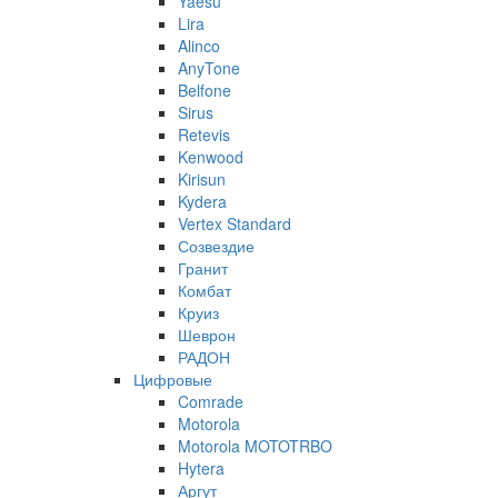
Yaesu
Lira
Alinco
AnyTone
Belfone
Sirus
Retevis
Kenwood
Kirisun
Kydera
Vertex Standard
Созвездие
Гранит
Комбат
Круиз
Шеврон
РАДОН
Цифровые
Comrade
Motorola
Motorola MOTOTRBO
Hytera
Аргут