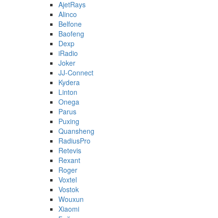
AjetRays
Alinco
Belfone
Baofeng
Dexp
iRadio
Joker
JJ-Connect
Kydera
Linton
Onega
Parus
Puxing
Quansheng
RadiusPro
Retevis
Rexant
Roger
Voxtel
Vostok
Wouxun
Xiaomi