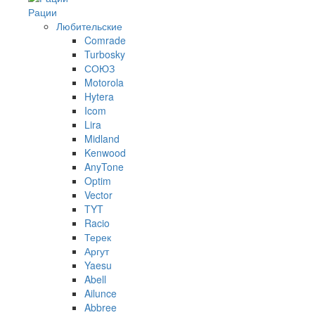
Рации
Любительские
Comrade
Turbosky
СОЮЗ
Motorola
Hytera
Icom
Lira
Midland
Kenwood
AnyTone
Optim
Vector
TYT
Racio
Терек
Аргут
Yaesu
Abell
Ailunce
Abbree