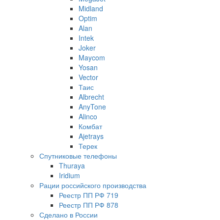
Midland
Optim
Alan
Intek
Joker
Maycom
Yosan
Vector
Таис
Albrecht
AnyTone
Alinco
Комбат
Ajetrays
Терек
Спутниковые телефоны
Thuraya
Iridium
Рации российского производства
Реестр ПП РФ 719
Реестр ПП РФ 878
Сделано в России