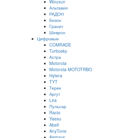
Wouxun
Альтавия
РАДОН
Бизон
Гранит
Шеврон
Цифровые
COMRADE
Turbosky
Астра
Motorola
Motorola MOTOTRBO
Hytera
TYT
Терек
Аргут
Lira
Пульсар
Racio
Yaesu
Abell
AnyTone
Ajetrays