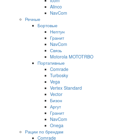
Icom
Alinco
NavCom
Речные
Бортовые
Нептун
Гранит
NavCom
Связь
Motorola MOTOTRBO
Портативные
Comrade
Turbosky
Vega
Vertex Standard
Vector
Бизон
Аргут
Гранит
NavCom
Onega
Рации по брендам
Comrade