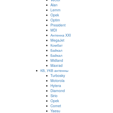
Alan
Lemm
Opek
Optim
President
MDI
Антенна XXI
MegaJet
Комбат
Байкал
Байкал
Midland
Maxrad
КВ, УКВ антенны
Turbosky
Motorola
Hytera
Diamond
Sirio
Opek
Comet
Yaesu