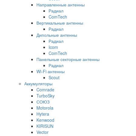
Направленные антенны
Радиал
ComTech
Вертикальные антенны
Радиал
Дипольные антенны
Радиал
Icom
ComTech
Панельные секторные антенны
Радиал
Wi-Fi антенны
Scout
Аккумуляторы
Comrade
TurboSky
СОЮЗ
Motorola
Hytera
Kenwood
KIRISUN
Vector