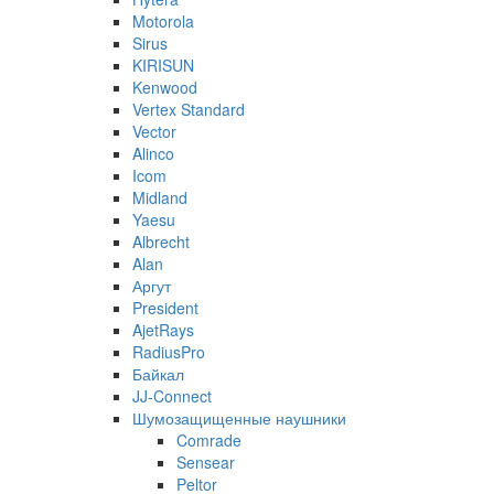
Motorola
Sirus
KIRISUN
Kenwood
Vertex Standard
Vector
Alinco
Icom
Midland
Yaesu
Albrecht
Alan
Аргут
President
AjetRays
RadiusPro
Байкал
JJ-Connect
Шумозащищенные наушники
Comrade
Sensear
Peltor