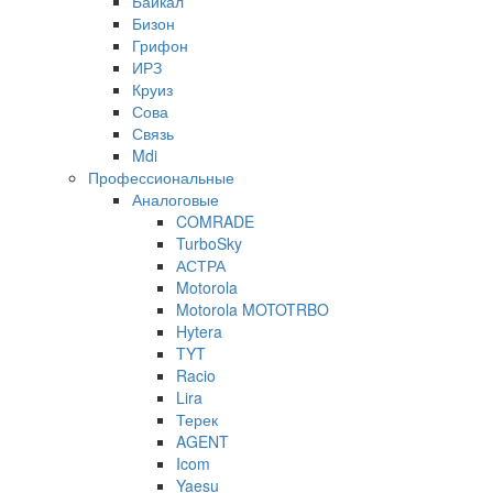
Байкал
Бизон
Грифон
ИРЗ
Круиз
Сова
Связь
Mdi
Профессиональные
Аналоговые
COMRADE
TurboSky
АСТРА
Motorola
Motorola MOTOTRBO
Hytera
TYT
Racio
Lira
Терек
AGENT
Icom
Yaesu