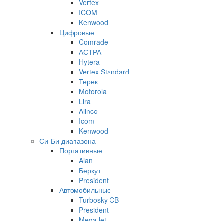
Vertex
ICOM
Kenwood
Цифровые
Comrade
АСТРА
Hytera
Vertex Standard
Терек
Motorola
Lira
Alinco
Icom
Kenwood
Си-Би диапазона
Портативные
Alan
Беркут
President
Автомобильные
Turbosky CB
President
MegaJet