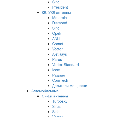
Sirio
President
КВ, УКВ антенны
Motorola
Diamond
Sirio
Opek
ANLI
Comet
Vector
AjetRays
Parus
Vertex Standard
Icom
Радиал
ComTech
Делители мощности
Автомобильные
Си-Би антенны
Turbosky
Sirus
Sirio
Vector