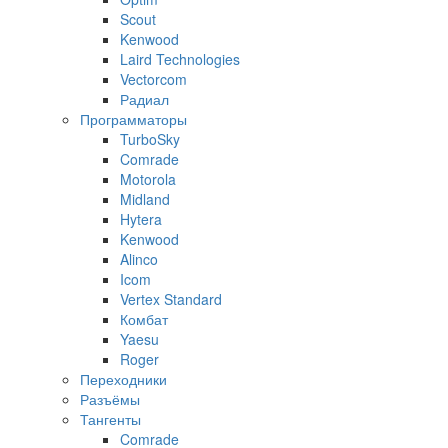
Scout
Kenwood
Laird Technologies
Vectorcom
Радиал
Программаторы
TurboSky
Comrade
Motorola
Midland
Hytera
Kenwood
Alinco
Icom
Vertex Standard
Комбат
Yaesu
Roger
Переходники
Разъёмы
Тангенты
Comrade