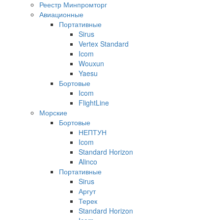
Реестр Минпромторг
Авиационные
Портативные
Sirus
Vertex Standard
Icom
Wouxun
Yaesu
Бортовые
Icom
FlightLine
Морские
Бортовые
НЕПТУН
Icom
Standard Horizon
Alinco
Портативные
Sirus
Аргут
Терек
Standard Horizon