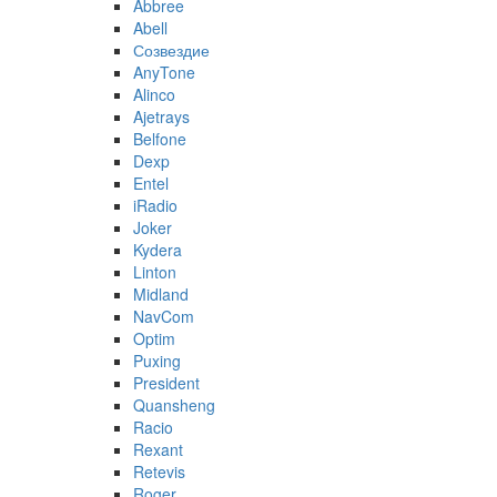
Abbree
Abell
Созвездие
AnyTone
Alinco
Ajetrays
Belfone
Dexp
Entel
iRadio
Joker
Kydera
Linton
Midland
NavCom
Optim
Puxing
President
Quansheng
Racio
Rexant
Retevis
Roger