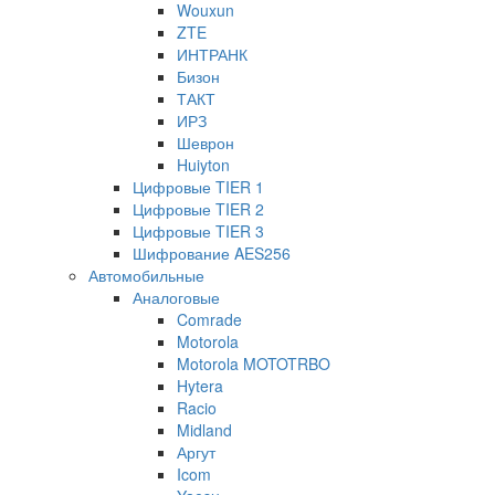
Wouxun
ZTE
ИНТРАНК
Бизон
ТАКТ
ИРЗ
Шеврон
Huiyton
Цифровые TIER 1
Цифровые TIER 2
Цифровые TIER 3
Шифрование AES256
Автомобильные
Аналоговые
Comrade
Motorola
Motorola MOTOTRBO
Hytera
Racio
Midland
Аргут
Icom