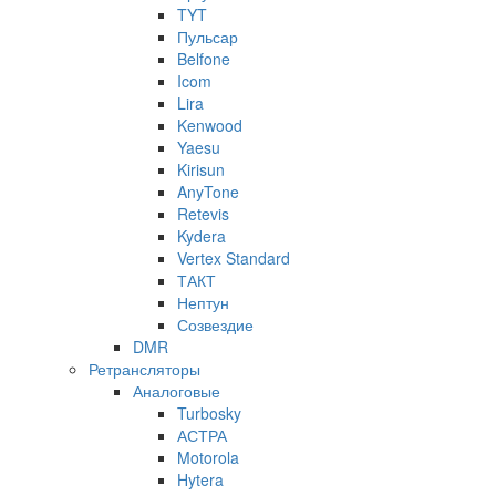
TYT
Пульсар
Belfone
Icom
Lira
Kenwood
Yaesu
Kirisun
AnyTone
Retevis
Kydera
Vertex Standard
ТАКТ
Нептун
Созвездие
DMR
Ретрансляторы
Аналоговые
Turbosky
АСТРА
Motorola
Hytera