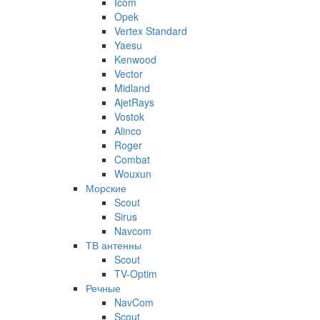
Icom
Opek
Vertex Standard
Yaesu
Kenwood
Vector
Midland
AjetRays
Vostok
Alinco
Roger
Combat
Wouxun
Морские
Scout
Sirus
Navcom
ТВ антенны
Scout
TV-Optim
Речные
NavCom
Scout