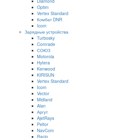
Diamond
Optim
Vertex Standard
Комбат DNR
Icom
Зарядные устройства
Turbosky
Comrade
СОЮЗ
Motorola
Hytera
Kenwood
KIRISUN
Vertex Standard
Icom
Vector
Midland
Alan
Аргут
AjetRays
Peltor
NavCom
Racio