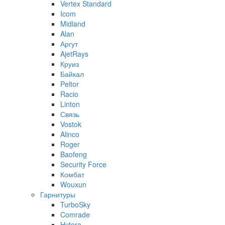
Vertex Standard
Icom
Midland
Alan
Аргут
AjetRays
Круиз
Байкал
Peltor
Racio
Linton
Связь
Vostok
Alinco
Roger
Baofeng
Security Force
Комбат
Wouxun
Гарнитуры
TurboSky
Comrade
Hytera