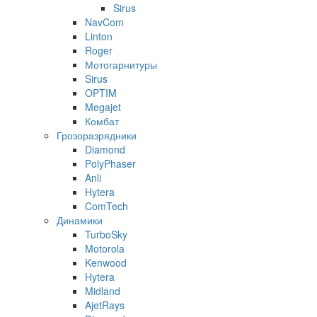
Sirus
NavCom
Linton
Roger
Мотогарнитуры
Sirus
OPTIM
Megajet
Комбат
Грозоразрядники
Diamond
PolyPhaser
Anli
Hytera
ComTech
Динамики
TurboSky
Motorola
Kenwood
Hytera
Midland
AjetRays