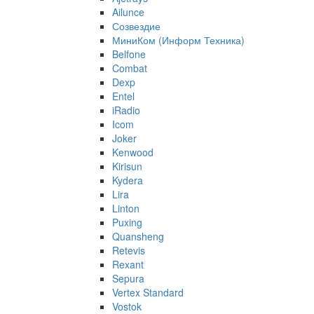
Ailunce
Созвездие
МиниКом (Информ Техника)
Belfone
Combat
Dexp
Entel
iRadio
Icom
Joker
Kenwood
Kirisun
Kydera
Lira
Linton
Puxing
Quansheng
Retevis
Rexant
Sepura
Vertex Standard
Vostok