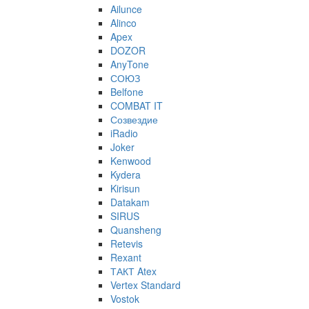
Ailunce
Alinco
Apex
DOZOR
AnyTone
СОЮЗ
Belfone
COMBAT IT
Созвездие
iRadio
Joker
Kenwood
Kydera
Kirisun
Datakam
SIRUS
Quansheng
Retevis
Rexant
ТАКТ Atex
Vertex Standard
Vostok