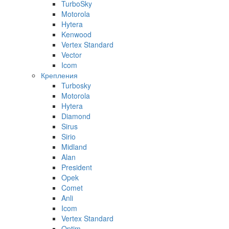
TurboSky
Motorola
Hytera
Kenwood
Vertex Standard
Vector
Icom
Крепления
Turbosky
Motorola
Hytera
Diamond
Sirus
Sirio
Midland
Alan
President
Opek
Comet
Anli
Icom
Vertex Standard
Optim