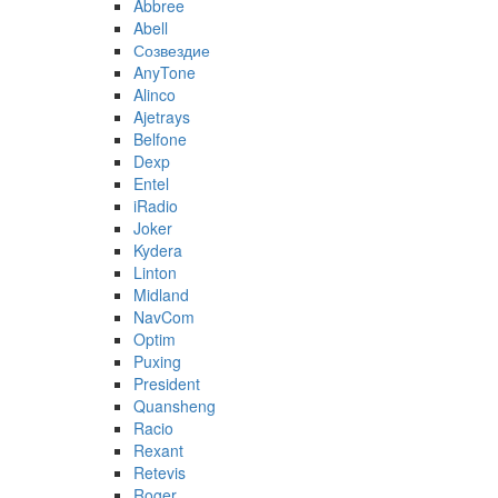
Abbree
Abell
Созвездие
AnyTone
Alinco
Ajetrays
Belfone
Dexp
Entel
iRadio
Joker
Kydera
Linton
Midland
NavCom
Optim
Puxing
President
Quansheng
Racio
Rexant
Retevis
Roger