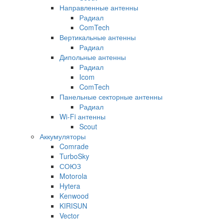
Направленные антенны
Радиал
ComTech
Вертикальные антенны
Радиал
Дипольные антенны
Радиал
Icom
ComTech
Панельные секторные антенны
Радиал
Wi-Fi антенны
Scout
Аккумуляторы
Comrade
TurboSky
СОЮЗ
Motorola
Hytera
Kenwood
KIRISUN
Vector