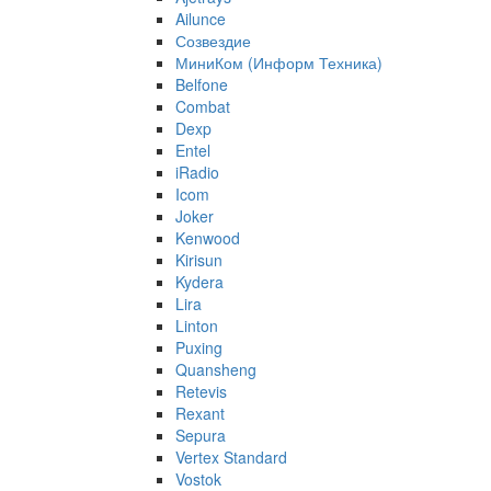
Ailunce
Созвездие
МиниКом (Информ Техника)
Belfone
Combat
Dexp
Entel
iRadio
Icom
Joker
Kenwood
Kirisun
Kydera
Lira
Linton
Puxing
Quansheng
Retevis
Rexant
Sepura
Vertex Standard
Vostok