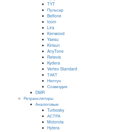
TYT
Пульсар
Belfone
Icom
Lira
Kenwood
Yaesu
Kirisun
AnyTone
Retevis
Kydera
Vertex Standard
ТАКТ
Нептун
Созвездие
DMR
Ретрансляторы
Аналоговые
Turbosky
АСТРА
Motorola
Hytera