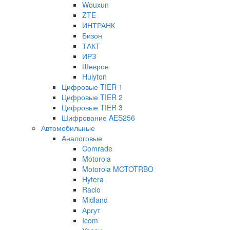
Wouxun
ZTE
ИНТРАНК
Бизон
ТАКТ
ИРЗ
Шеврон
Huiyton
Цифровые TIER 1
Цифровые TIER 2
Цифровые TIER 3
Шифрование AES256
Автомобильные
Аналоговые
Comrade
Motorola
Motorola MOTOTRBO
Hytera
Racio
Midland
Аргут
Icom