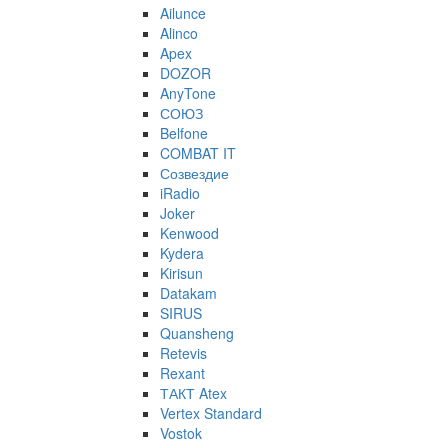
Ailunce
Alinco
Apex
DOZOR
AnyTone
СОЮЗ
Belfone
COMBAT IT
Созвездие
iRadio
Joker
Kenwood
Kydera
Kirisun
Datakam
SIRUS
Quansheng
Retevis
Rexant
ТАКТ Atex
Vertex Standard
Vostok