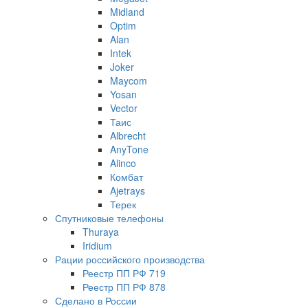
Midland
Optim
Alan
Intek
Joker
Maycom
Yosan
Vector
Таис
Albrecht
AnyTone
Alinco
Комбат
Ajetrays
Терек
Спутниковые телефоны
Thuraya
Iridium
Рации российского производства
Реестр ПП РФ 719
Реестр ПП РФ 878
Сделано в России