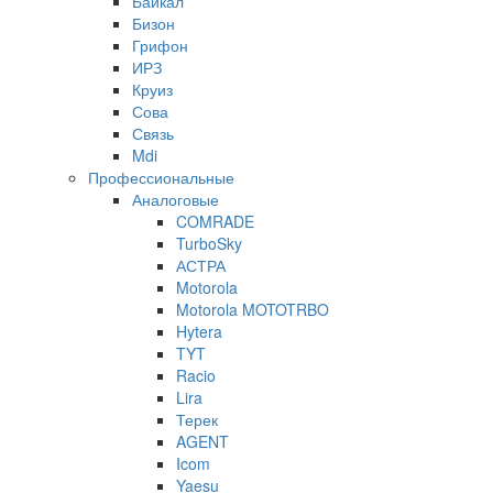
Байкал
Бизон
Грифон
ИРЗ
Круиз
Сова
Связь
Mdi
Профессиональные
Аналоговые
COMRADE
TurboSky
АСТРА
Motorola
Motorola MOTOTRBO
Hytera
TYT
Racio
Lira
Терек
AGENT
Icom
Yaesu