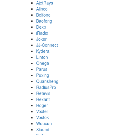
AjetRays
Alinco
Belfone
Baofeng
Dexp
iRadio
Joker
JJ-Connect
Kydera
Linton
Onega
Parus
Puxing
Quansheng
RadiusPro
Retevis
Rexant
Roger
Voxtel
Vostok
Wouxun
Xiaomi