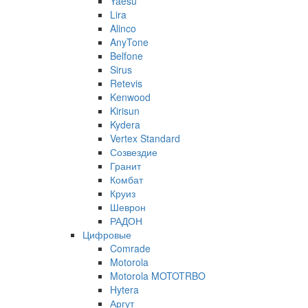
Yaesu
Lira
Alinco
AnyTone
Belfone
Sirus
Retevis
Kenwood
Kirisun
Kydera
Vertex Standard
Созвездие
Гранит
Комбат
Круиз
Шеврон
РАДОН
Цифровые
Comrade
Motorola
Motorola MOTOTRBO
Hytera
Аргут