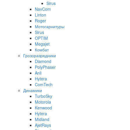
Sirus
NavCom
Linton
Roger
Мотогарнитуры
Sirus
OPTIM
Megajet
Комбат
Грозоразрядники
Diamond
PolyPhaser
Anli
Hytera
ComTech
Динамики
TurboSky
Motorola
Kenwood
Hytera
Midland
AjetRays