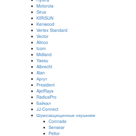
Motorola
Sirus
KIRISUN
Kenwood
Vertex Standard
Vector
Alinco
Icom
Midland
Yaesu
Albrecht
Alan
Аргут
President
AjetRays
RadiusPro
Байкал
JJ-Connect
Шумозащищенные наушники
Comrade
Sensear
Peltor