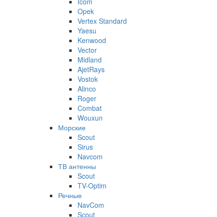
Icom
Opek
Vertex Standard
Yaesu
Kenwood
Vector
Midland
AjetRays
Vostok
Alinco
Roger
Combat
Wouxun
Морские
Scout
Sirus
Navcom
ТВ антенны
Scout
TV-Optim
Речные
NavCom
Scout