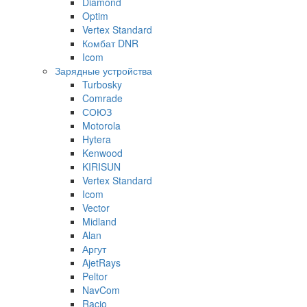
Diamond
Optim
Vertex Standard
Комбат DNR
Icom
Зарядные устройства
Turbosky
Comrade
СОЮЗ
Motorola
Hytera
Kenwood
KIRISUN
Vertex Standard
Icom
Vector
Midland
Alan
Аргут
AjetRays
Peltor
NavCom
Racio