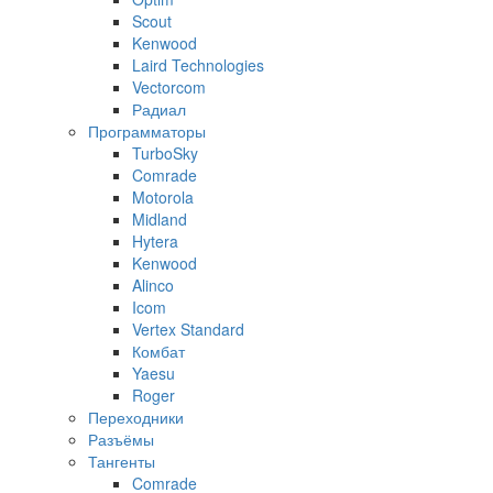
Scout
Kenwood
Laird Technologies
Vectorcom
Радиал
Программаторы
TurboSky
Comrade
Motorola
Midland
Hytera
Kenwood
Alinco
Icom
Vertex Standard
Комбат
Yaesu
Roger
Переходники
Разъёмы
Тангенты
Comrade