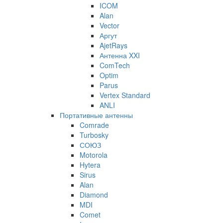
ICOM
Alan
Vector
Аргут
AjetRays
Антенна XXI
ComTech
Optim
Parus
Vertex Standard
ANLI
Портативные антенны
Comrade
Turbosky
СОЮЗ
Motorola
Hytera
Sirus
Alan
Diamond
MDI
Comet