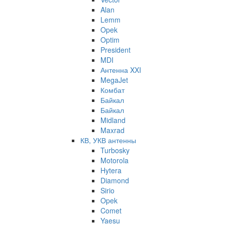
Alan
Lemm
Opek
Optim
President
MDI
Антенна XXI
MegaJet
Комбат
Байкал
Байкал
Midland
Maxrad
КВ, УКВ антенны
Turbosky
Motorola
Hytera
Diamond
Sirio
Opek
Comet
Yaesu