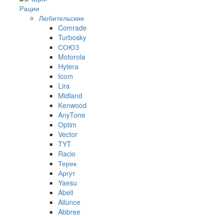
Рации
Любительские
Comrade
Turbosky
СОЮЗ
Motorola
Hytera
Icom
Lira
Midland
Kenwood
AnyTone
Optim
Vector
TYT
Racio
Терек
Аргут
Yaesu
Abell
Ailunce
Abbree