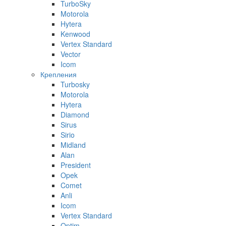
TurboSky
Motorola
Hytera
Kenwood
Vertex Standard
Vector
Icom
Крепления
Turbosky
Motorola
Hytera
Diamond
Sirus
Sirio
Midland
Alan
President
Opek
Comet
Anli
Icom
Vertex Standard
Optim