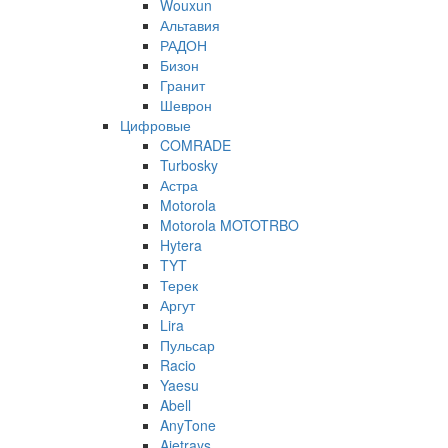
Wouxun
Альтавия
РАДОН
Бизон
Гранит
Шеврон
Цифровые
COMRADE
Turbosky
Астра
Motorola
Motorola MOTOTRBO
Hytera
TYT
Терек
Аргут
Lira
Пульсар
Racio
Yaesu
Abell
AnyTone
Ajetrays