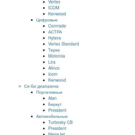
Vertex
ICOM
Kenwood
Цифровые
Comrade
АСТРА
Hytera
Vertex Standard
Терек
Motorola
Lira
Alinco
Icom
Kenwood
Си-Би диапазона
Портативные
Alan
Беркут
President
Автомобильные
Turbosky CB
President
MegaJet