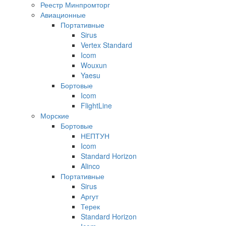
Реестр Минпромторг
Авиационные
Портативные
Sirus
Vertex Standard
Icom
Wouxun
Yaesu
Бортовые
Icom
FlightLine
Морские
Бортовые
НЕПТУН
Icom
Standard Horizon
Alinco
Портативные
Sirus
Аргут
Терек
Standard Horizon