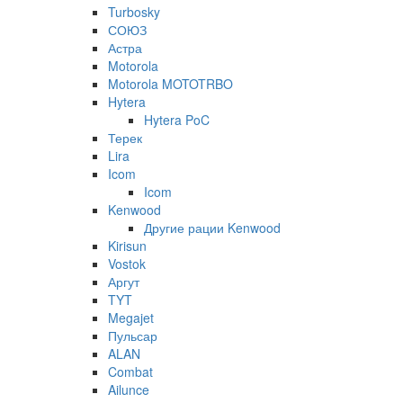
Turbosky
СОЮЗ
Астра
Motorola
Motorola MOTOTRBO
Hytera
Hytera PoC
Терек
Lira
Icom
Icom
Kenwood
Другие рации Kenwood
Kirisun
Vostok
Аргут
TYT
Megajet
Пульсар
ALAN
Combat
Ailunce