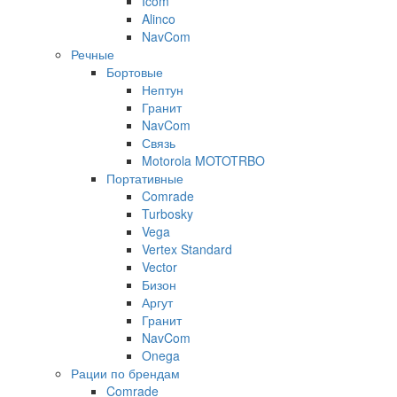
Icom
Alinco
NavCom
Речные
Бортовые
Нептун
Гранит
NavCom
Связь
Motorola MOTOTRBO
Портативные
Comrade
Turbosky
Vega
Vertex Standard
Vector
Бизон
Аргут
Гранит
NavCom
Onega
Рации по брендам
Comrade