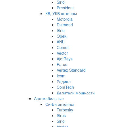
Sirio
President
КВ, УКВ антенны
Motorola
Diamond
Sirio
Opek
ANLI
Comet
Vector
AjetRays
Parus
Vertex Standard
Icom
Радиал
ComTech
Делители мощности
Автомобильные
Си-Би антенны
Turbosky
Sirus
Sirio
Vector