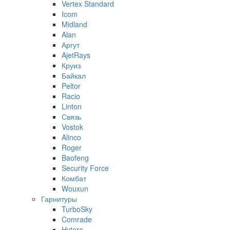
Vertex Standard
Icom
Midland
Alan
Аргут
AjetRays
Круиз
Байкал
Peltor
Racio
Linton
Связь
Vostok
Alinco
Roger
Baofeng
Security Force
Комбат
Wouxun
Гарнитуры
TurboSky
Comrade
Hytera