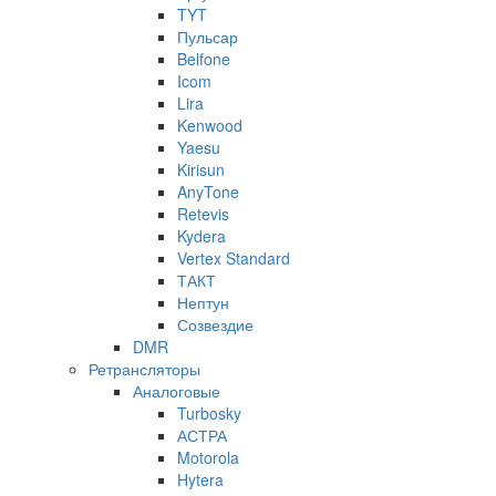
TYT
Пульсар
Belfone
Icom
Lira
Kenwood
Yaesu
Kirisun
AnyTone
Retevis
Kydera
Vertex Standard
ТАКТ
Нептун
Созвездие
DMR
Ретрансляторы
Аналоговые
Turbosky
АСТРА
Motorola
Hytera