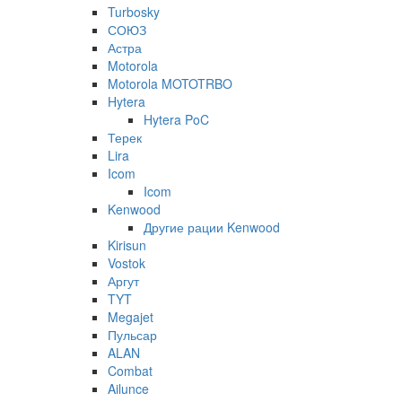
Turbosky
СОЮЗ
Астра
Motorola
Motorola MOTOTRBO
Hytera
Hytera PoC
Терек
Lira
Icom
Icom
Kenwood
Другие рации Kenwood
Kirisun
Vostok
Аргут
TYT
Megajet
Пульсар
ALAN
Combat
Ailunce