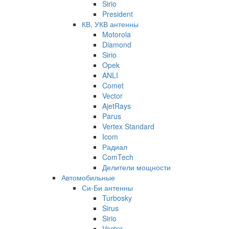
Sirio
President
КВ, УКВ антенны
Motorola
Diamond
Sirio
Opek
ANLI
Comet
Vector
AjetRays
Parus
Vertex Standard
Icom
Радиал
ComTech
Делители мощности
Автомобильные
Си-Би антенны
Turbosky
Sirus
Sirio
Vector