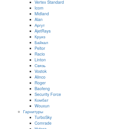
Vertex Standard
Icom
Midland
Alan
Аргут
AjetRays
Круиз
Байкал
Peltor
Racio
Linton
Связь
Vostok
Alinco
Roger
Baofeng
Security Force
Комбат
Wouxun
Гарнитуры
TurboSky
Comrade
Hytera