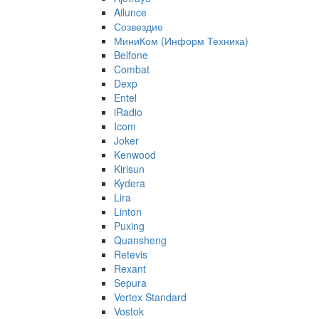
Ailunce
Созвездие
МиниКом (Информ Техника)
Belfone
Combat
Dexp
Entel
iRadio
Icom
Joker
Kenwood
Kirisun
Kydera
Lira
Linton
Puxing
Quansheng
Retevis
Rexant
Sepura
Vertex Standard
Vostok