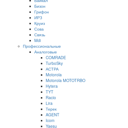
Байкал
Бизон
Грифон
ИРЗ
Круиз
Сова
Связь
Mdi
Профессиональные
Аналоговые
COMRADE
TurboSky
АСТРА
Motorola
Motorola MOTOTRBO
Hytera
TYT
Racio
Lira
Терек
AGENT
Icom
Yaesu