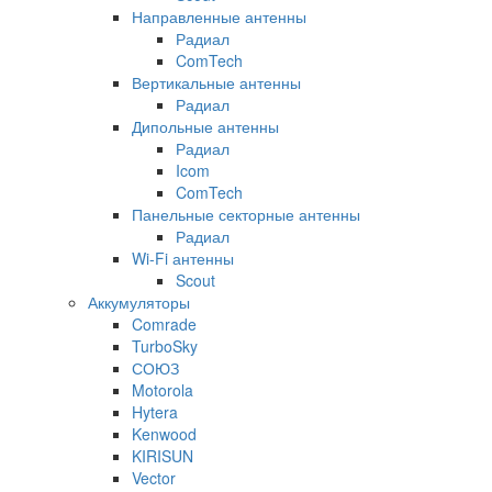
Направленные антенны
Радиал
ComTech
Вертикальные антенны
Радиал
Дипольные антенны
Радиал
Icom
ComTech
Панельные секторные антенны
Радиал
Wi-Fi антенны
Scout
Аккумуляторы
Comrade
TurboSky
СОЮЗ
Motorola
Hytera
Kenwood
KIRISUN
Vector