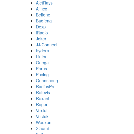
AjetRays
Alinco
Belfone
Baofeng
Dexp
iRadio
Joker
JJ-Connect
Kydera
Linton
Onega
Parus
Puxing
Quansheng
RadiusPro
Retevis
Rexant
Roger
Voxtel
Vostok
Wouxun
Xiaomi