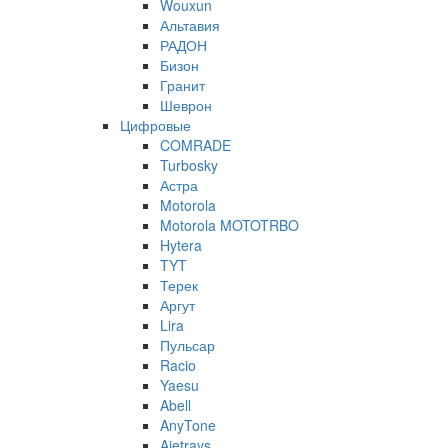
Wouxun
Альтавия
РАДОН
Бизон
Гранит
Шеврон
Цифровые
COMRADE
Turbosky
Астра
Motorola
Motorola MOTOTRBO
Hytera
TYT
Терек
Аргут
Lira
Пульсар
Racio
Yaesu
Abell
AnyTone
Ajetrays