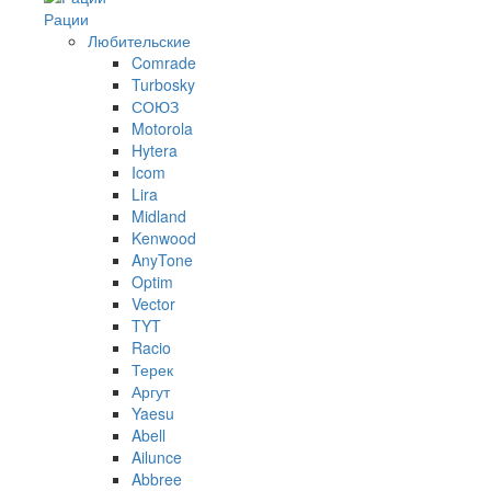
Рации
Любительские
Comrade
Turbosky
СОЮЗ
Motorola
Hytera
Icom
Lira
Midland
Kenwood
AnyTone
Optim
Vector
TYT
Racio
Терек
Аргут
Yaesu
Abell
Ailunce
Abbree