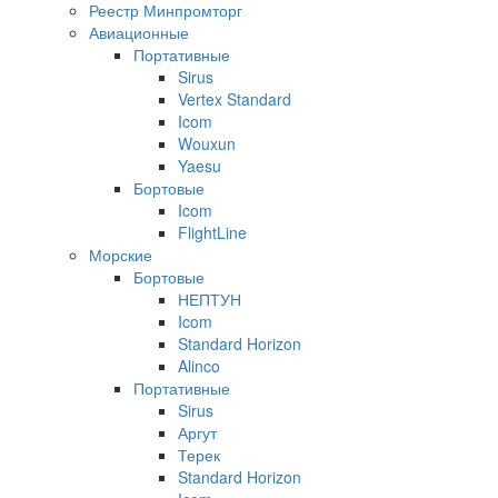
Реестр Минпромторг
Авиационные
Портативные
Sirus
Vertex Standard
Icom
Wouxun
Yaesu
Бортовые
Icom
FlightLine
Морские
Бортовые
НЕПТУН
Icom
Standard Horizon
Alinco
Портативные
Sirus
Аргут
Терек
Standard Horizon