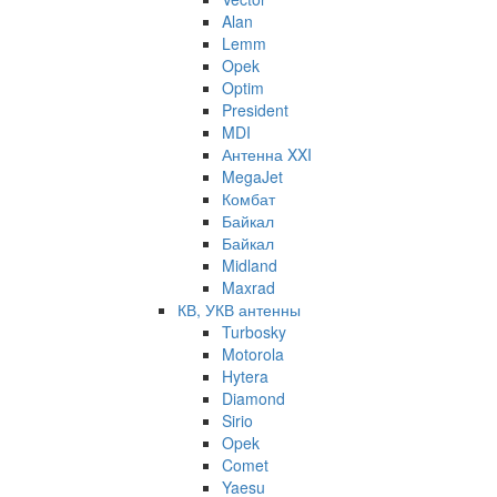
Alan
Lemm
Opek
Optim
President
MDI
Антенна XXI
MegaJet
Комбат
Байкал
Байкал
Midland
Maxrad
КВ, УКВ антенны
Turbosky
Motorola
Hytera
Diamond
Sirio
Opek
Comet
Yaesu