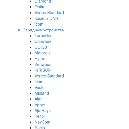
Diamond
Optim
Vertex Standard
Комбат DNR
Icom
Зарядные устройства
Turbosky
Comrade
СОЮЗ
Motorola
Hytera
Kenwood
KIRISUN
Vertex Standard
Icom
Vector
Midland
Alan
Аргут
AjetRays
Peltor
NavCom
Racio