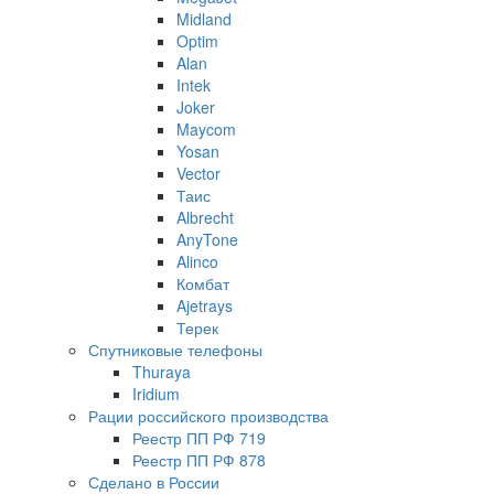
Midland
Optim
Alan
Intek
Joker
Maycom
Yosan
Vector
Таис
Albrecht
AnyTone
Alinco
Комбат
Ajetrays
Терек
Спутниковые телефоны
Thuraya
Iridium
Рации российского производства
Реестр ПП РФ 719
Реестр ПП РФ 878
Сделано в России