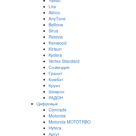
Yaesu
Lira
Alinco
AnyTone
Belfone
Sirus
Retevis
Kenwood
Kirisun
Kydera
Vertex Standard
Созвездие
Гранит
Комбат
Круиз
Шеврон
РАДОН
Цифровые
Comrade
Motorola
Motorola MOTOTRBO
Hytera
Аргут