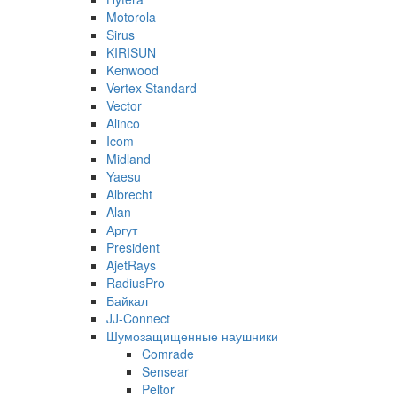
Motorola
Sirus
KIRISUN
Kenwood
Vertex Standard
Vector
Alinco
Icom
Midland
Yaesu
Albrecht
Alan
Аргут
President
AjetRays
RadiusPro
Байкал
JJ-Connect
Шумозащищенные наушники
Comrade
Sensear
Peltor