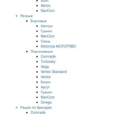
Icom
Alinco
NavCom
Речные
Бортовые
Нептун
Гранит
NavCom
Связь
Motorola MOTOTRBO
Портативные
Comrade
Turbosky
Vega
Vertex Standard
Vector
Бизон
Аргут
Гранит
NavCom
Onega
Рации по брендам
Comrade