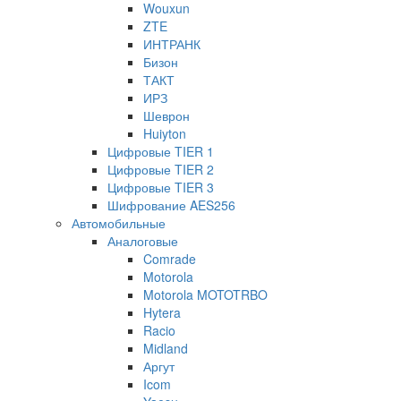
Wouxun
ZTE
ИНТРАНК
Бизон
ТАКТ
ИРЗ
Шеврон
Huiyton
Цифровые TIER 1
Цифровые TIER 2
Цифровые TIER 3
Шифрование AES256
Автомобильные
Аналоговые
Comrade
Motorola
Motorola MOTOTRBO
Hytera
Racio
Midland
Аргут
Icom