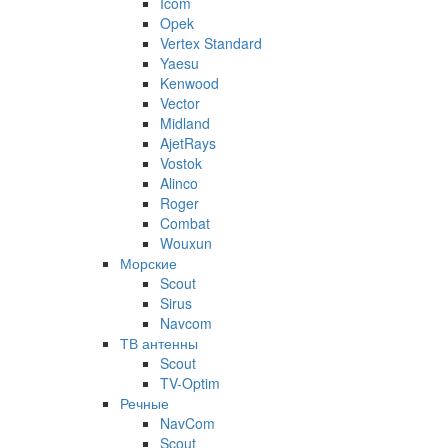
Icom
Opek
Vertex Standard
Yaesu
Kenwood
Vector
Midland
AjetRays
Vostok
Alinco
Roger
Combat
Wouxun
Морские
Scout
Sirus
Navcom
ТВ антенны
Scout
TV-Optim
Речные
NavCom
Scout