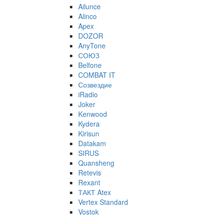
Ailunce
Alinco
Apex
DOZOR
AnyTone
СОЮЗ
Belfone
COMBAT IT
Созвездие
iRadio
Joker
Kenwood
Kydera
Kirisun
Datakam
SIRUS
Quansheng
Retevis
Rexant
ТАКТ Atex
Vertex Standard
Vostok