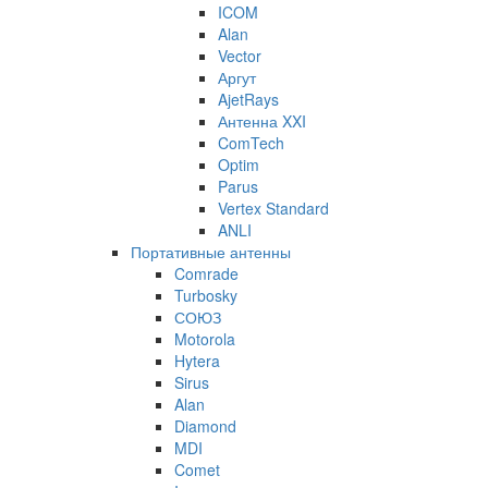
ICOM
Alan
Vector
Аргут
AjetRays
Антенна XXI
ComTech
Optim
Parus
Vertex Standard
ANLI
Портативные антенны
Comrade
Turbosky
СОЮЗ
Motorola
Hytera
Sirus
Alan
Diamond
MDI
Comet