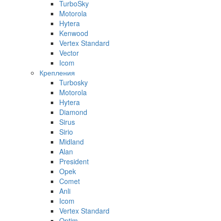
TurboSky
Motorola
Hytera
Kenwood
Vertex Standard
Vector
Icom
Крепления
Turbosky
Motorola
Hytera
Diamond
Sirus
Sirio
Midland
Alan
President
Opek
Comet
Anli
Icom
Vertex Standard
Optim