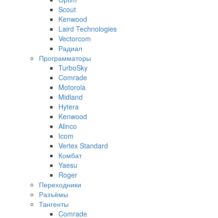
Scout
Kenwood
Laird Technologies
Vectorcom
Радиал
Программаторы
TurboSky
Comrade
Motorola
Midland
Hytera
Kenwood
Alinco
Icom
Vertex Standard
Комбат
Yaesu
Roger
Переходники
Разъёмы
Тангенты
Comrade