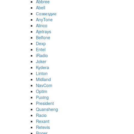
Abbree
Abell
Созвездие
AnyTone
Alinco
Ajetrays
Belfone
Dexp
Entel
iRadio
Joker
Kydera
Linton
Midland
NavCom
Optim
Puxing
President
Quansheng
Racio
Rexant
Retevis
Roger