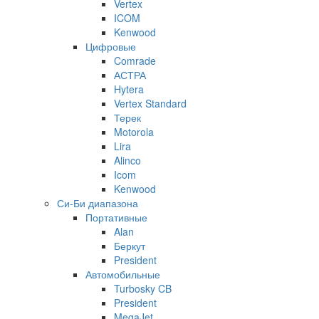
Vertex
ICOM
Kenwood
Цифровые
Comrade
АСТРА
Hytera
Vertex Standard
Терек
Motorola
Lira
Alinco
Icom
Kenwood
Си-Би диапазона
Портативные
Alan
Беркут
President
Автомобильные
Turbosky CB
President
MegaJet