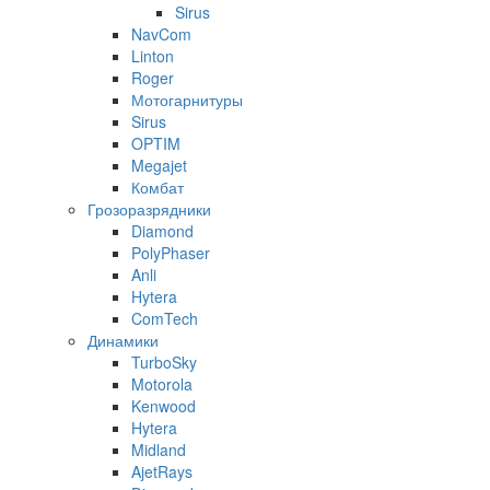
Sirus
NavCom
Linton
Roger
Мотогарнитуры
Sirus
OPTIM
Megajet
Комбат
Грозоразрядники
Diamond
PolyPhaser
Anli
Hytera
ComTech
Динамики
TurboSky
Motorola
Kenwood
Hytera
Midland
AjetRays