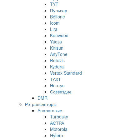
TYT
Пульсар
Belfone
Icom
Lira
Kenwood
Yaesu
Kirisun
AnyTone
Retevis
Kydera
Vertex Standard
ТАКТ
Нептун
Созвездие
DMR
Ретрансляторы
Аналоговые
Turbosky
АСТРА
Motorola
Hytera