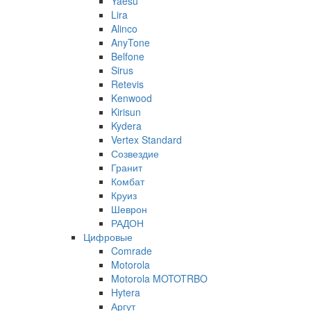
Yaesu
Lira
Alinco
AnyTone
Belfone
Sirus
Retevis
Kenwood
Kirisun
Kydera
Vertex Standard
Созвездие
Гранит
Комбат
Круиз
Шеврон
РАДОН
Цифровые
Comrade
Motorola
Motorola MOTOTRBO
Hytera
Аргут