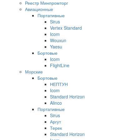
Реестр Минпромторг
Авиационные
Портативные
Sirus
Vertex Standard
Icom
Wouxun
Yaesu
Бортовые
Icom
FlightLine
Морские
Бортовые
НЕПТУН
Icom
Standard Horizon
Alinco
Портативные
Sirus
Аргут
Терек
Standard Horizon