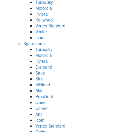
TurboSky
Motorola
Hytera
Kenwood
Vertex Standard
Vector
Icom
Крепления
Turbosky
Motorola
Hytera
Diamond
Sirus
Sirio
Midland
Alan
President
Opek
Comet
Anli
Icom
Vertex Standard
Optim