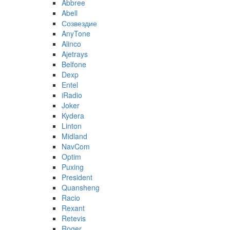
Abbree
Abell
Созвездие
AnyTone
Alinco
Ajetrays
Belfone
Dexp
Entel
iRadio
Joker
Kydera
Linton
Midland
NavCom
Optim
Puxing
President
Quansheng
Racio
Rexant
Retevis
Roger