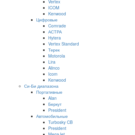
Vertex
ICOM
Kenwood
Цифровые
Comrade
АСТРА
Hytera
Vertex Standard
Терек
Motorola
Lira
Alinco
Icom
Kenwood
Си-Би диапазона
Портативные
Alan
Беркут
President
Автомобильные
Turbosky CB
President
MegaJet