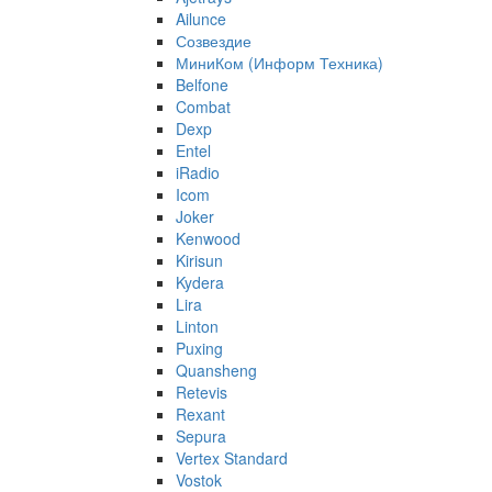
Ailunce
Созвездие
МиниКом (Информ Техника)
Belfone
Combat
Dexp
Entel
iRadio
Icom
Joker
Kenwood
Kirisun
Kydera
Lira
Linton
Puxing
Quansheng
Retevis
Rexant
Sepura
Vertex Standard
Vostok