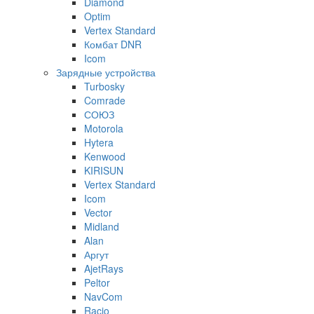
Diamond
Optim
Vertex Standard
Комбат DNR
Icom
Зарядные устройства
Turbosky
Comrade
СОЮЗ
Motorola
Hytera
Kenwood
KIRISUN
Vertex Standard
Icom
Vector
Midland
Alan
Аргут
AjetRays
Peltor
NavCom
Racio