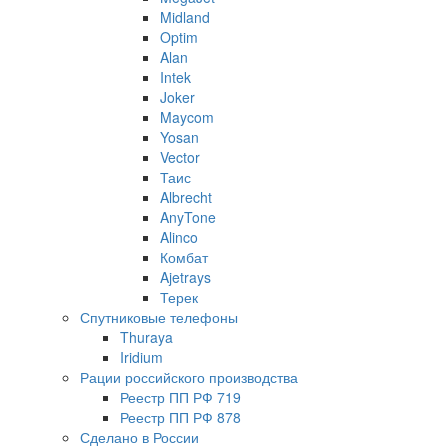
Midland
Optim
Alan
Intek
Joker
Maycom
Yosan
Vector
Таис
Albrecht
AnyTone
Alinco
Комбат
Ajetrays
Терек
Спутниковые телефоны
Thuraya
Iridium
Рации российского производства
Реестр ПП РФ 719
Реестр ПП РФ 878
Сделано в России