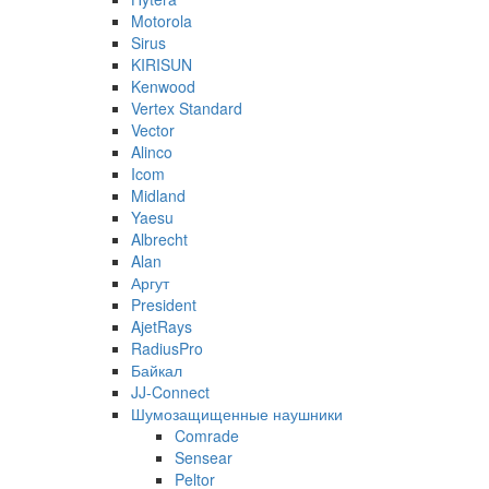
Motorola
Sirus
KIRISUN
Kenwood
Vertex Standard
Vector
Alinco
Icom
Midland
Yaesu
Albrecht
Alan
Аргут
President
AjetRays
RadiusPro
Байкал
JJ-Connect
Шумозащищенные наушники
Comrade
Sensear
Peltor