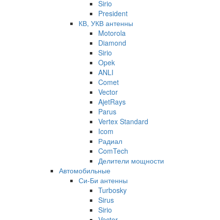
Sirio
President
КВ, УКВ антенны
Motorola
Diamond
Sirio
Opek
ANLI
Comet
Vector
AjetRays
Parus
Vertex Standard
Icom
Радиал
ComTech
Делители мощности
Автомобильные
Си-Би антенны
Turbosky
Sirus
Sirio
Vector