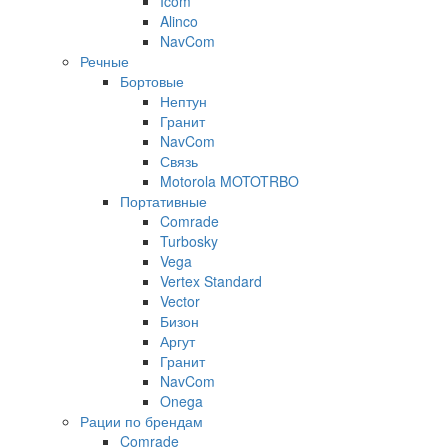
Icom
Alinco
NavCom
Речные
Бортовые
Нептун
Гранит
NavCom
Связь
Motorola MOTOTRBO
Портативные
Comrade
Turbosky
Vega
Vertex Standard
Vector
Бизон
Аргут
Гранит
NavCom
Onega
Рации по брендам
Comrade