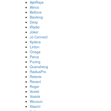
AjetRays
Alinco
Belfone
Baofeng
Dexp
iRadio
Joker
JJ-Connect
Kydera
Linton
Onega
Parus
Puxing
Quansheng
RadiusPro
Retevis
Rexant
Roger
Voxtel
Vostok
Wouxun
Xiaomi