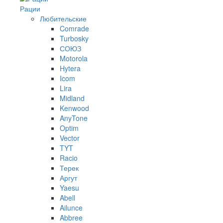
Рации
Любительские
Comrade
Turbosky
СОЮЗ
Motorola
Hytera
Icom
Lira
Midland
Kenwood
AnyTone
Optim
Vector
TYT
Racio
Терек
Аргут
Yaesu
Abell
Ailunce
Abbree