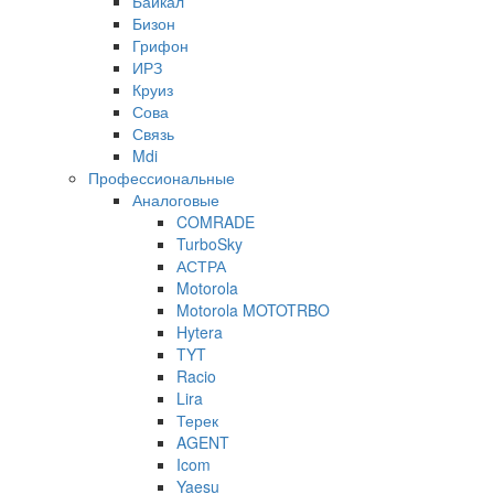
Байкал
Бизон
Грифон
ИРЗ
Круиз
Сова
Связь
Mdi
Профессиональные
Аналоговые
COMRADE
TurboSky
АСТРА
Motorola
Motorola MOTOTRBO
Hytera
TYT
Racio
Lira
Терек
AGENT
Icom
Yaesu