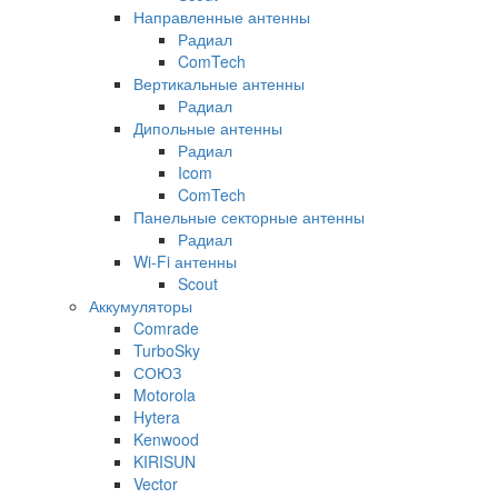
Направленные антенны
Радиал
ComTech
Вертикальные антенны
Радиал
Дипольные антенны
Радиал
Icom
ComTech
Панельные секторные антенны
Радиал
Wi-Fi антенны
Scout
Аккумуляторы
Comrade
TurboSky
СОЮЗ
Motorola
Hytera
Kenwood
KIRISUN
Vector