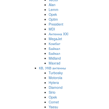
Alan
Lemm
Opek
Optim
President
MDI
Антенна XXI
MegaJet
Комбат
Байкал
Байкал
Midland
Maxrad
КВ, УКВ антенны
Turbosky
Motorola
Hytera
Diamond
Sirio
Opek
Comet
Yaesu