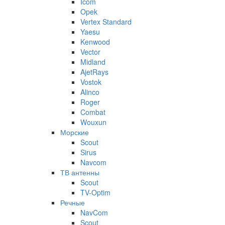
Icom
Opek
Vertex Standard
Yaesu
Kenwood
Vector
Midland
AjetRays
Vostok
Alinco
Roger
Combat
Wouxun
Морские
Scout
Sirus
Navcom
ТВ антенны
Scout
TV-Optim
Речные
NavCom
Scout