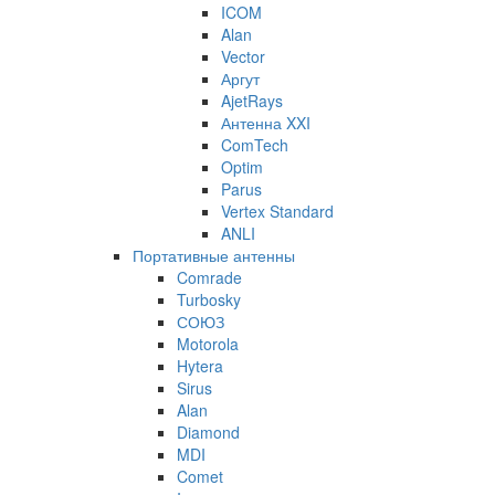
ICOM
Alan
Vector
Аргут
AjetRays
Антенна XXI
ComTech
Optim
Parus
Vertex Standard
ANLI
Портативные антенны
Comrade
Turbosky
СОЮЗ
Motorola
Hytera
Sirus
Alan
Diamond
MDI
Comet