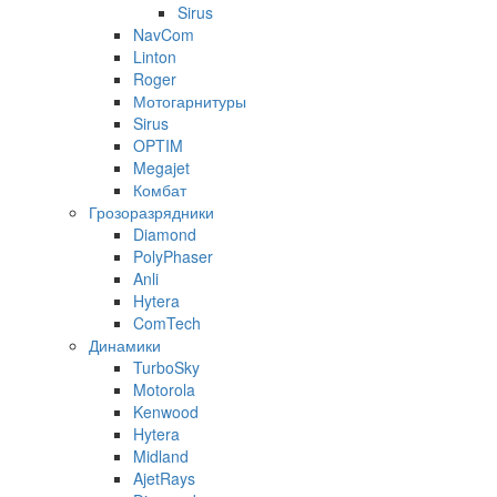
Sirus
NavCom
Linton
Roger
Мотогарнитуры
Sirus
OPTIM
Megajet
Комбат
Грозоразрядники
Diamond
PolyPhaser
Anli
Hytera
ComTech
Динамики
TurboSky
Motorola
Kenwood
Hytera
Midland
AjetRays