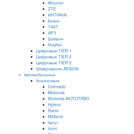
Wouxun
ZTE
ИНТРАНК
Бизон
ТАКТ
ИРЗ
Шеврон
Huiyton
Цифровые TIER 1
Цифровые TIER 2
Цифровые TIER 3
Шифрование AES256
Автомобильные
Аналоговые
Comrade
Motorola
Motorola MOTOTRBO
Hytera
Racio
Midland
Аргут
Icom