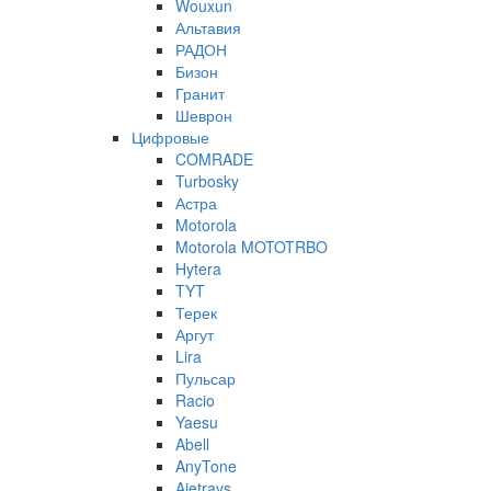
Wouxun
Альтавия
РАДОН
Бизон
Гранит
Шеврон
Цифровые
COMRADE
Turbosky
Астра
Motorola
Motorola MOTOTRBO
Hytera
TYT
Терек
Аргут
Lira
Пульсар
Racio
Yaesu
Abell
AnyTone
Ajetrays