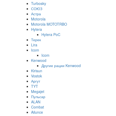
Turbosky
СОЮЗ
Астра
Motorola
Motorola MOTOTRBO
Hytera
Hytera PoC
Терек
Lira
Icom
Icom
Kenwood
Другие рации Kenwood
Kirisun
Vostok
Аргут
TYT
Megajet
Пульсар
ALAN
Combat
Ailunce