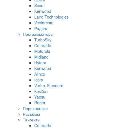
Scout
Kenwood
Laird Technologies
Vectorcom
Радиал
Программаторы
TurboSky
Comrade
Motorola
Midland
Hytera
Kenwood
Alinco
Icom
Vertex Standard
Комбат
Yaesu
Roger
Переходники
Разъёмы
Тангенты
Comrade