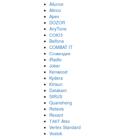
Ailunce
Alinco
Apex
DOZOR
AnyTone
СОЮЗ
Belfone
COMBAT IT
Созвездие
iRadio
Joker
Kenwood
Kydera
Kirisun
Datakam
SIRUS
Quansheng
Retevis
Rexant
ТАКТ Atex
Vertex Standard
Vostok