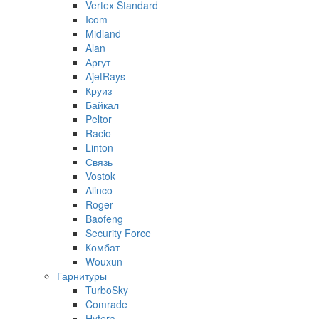
Vertex Standard
Icom
Midland
Alan
Аргут
AjetRays
Круиз
Байкал
Peltor
Racio
Linton
Связь
Vostok
Alinco
Roger
Baofeng
Security Force
Комбат
Wouxun
Гарнитуры
TurboSky
Comrade
Hytera