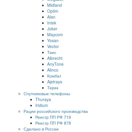
Midland
Optim
Alan
Intek
Joker
Maycom
Yosan
Vector
Таис
Albrecht
AnyTone
Alinco
Комбат
Ajetrays
Терек
Спутниковые телефоны
Thuraya
Iridium
Рации российского производства
Реестр ПП РФ 719
Реестр ПП РФ 878
Сделано в России