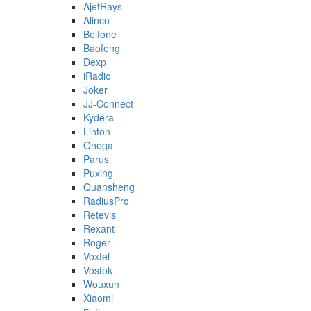
AjetRays
Alinco
Belfone
Baofeng
Dexp
iRadio
Joker
JJ-Connect
Kydera
Linton
Onega
Parus
Puxing
Quansheng
RadiusPro
Retevis
Rexant
Roger
Voxtel
Vostok
Wouxun
Xiaomi