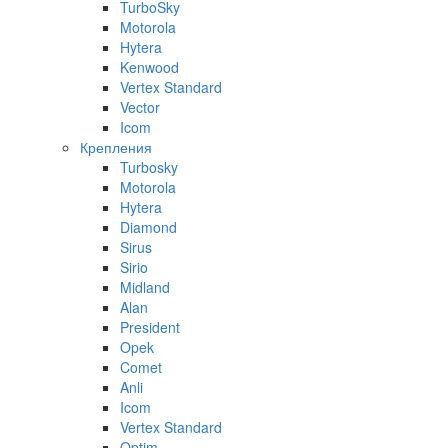
TurboSky
Motorola
Hytera
Kenwood
Vertex Standard
Vector
Icom
Крепления
Turbosky
Motorola
Hytera
Diamond
Sirus
Sirio
Midland
Alan
President
Opek
Comet
Anli
Icom
Vertex Standard
Optim