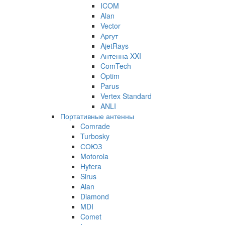
ICOM
Alan
Vector
Аргут
AjetRays
Антенна XXI
ComTech
Optim
Parus
Vertex Standard
ANLI
Портативные антенны
Comrade
Turbosky
СОЮЗ
Motorola
Hytera
Sirus
Alan
Diamond
MDI
Comet