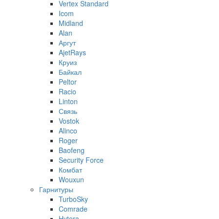
Vertex Standard
Icom
Midland
Alan
Аргут
AjetRays
Круиз
Байкал
Peltor
Racio
Linton
Связь
Vostok
Alinco
Roger
Baofeng
Security Force
Комбат
Wouxun
Гарнитуры
TurboSky
Comrade
Hytera