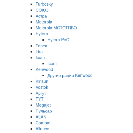
Turbosky
СОЮЗ
Астра
Motorola
Motorola MOTOTRBO
Hytera
Hytera PoC
Терек
Lira
Icom
Icom
Kenwood
Другие рации Kenwood
Kirisun
Vostok
Аргут
TYT
Megajet
Пульсар
ALAN
Combat
Ailunce