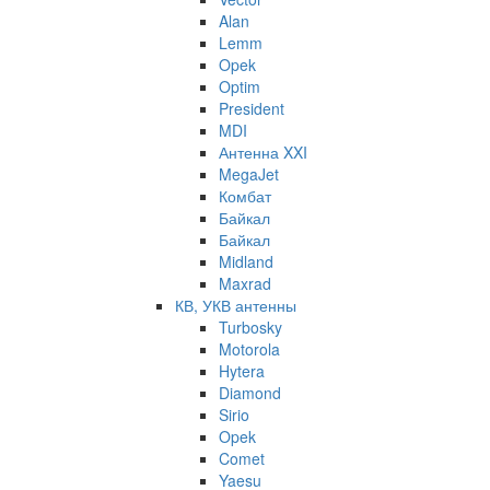
Alan
Lemm
Opek
Optim
President
MDI
Антенна XXI
MegaJet
Комбат
Байкал
Байкал
Midland
Maxrad
КВ, УКВ антенны
Turbosky
Motorola
Hytera
Diamond
Sirio
Opek
Comet
Yaesu