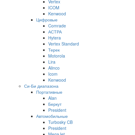
Vertex
ICOM
Kenwood
Цифровые
Comrade
АСТРА
Hytera
Vertex Standard
Терек
Motorola
Lira
Alinco
Icom
Kenwood
Си-Би диапазона
Портативные
Alan
Беркут
President
Автомобильные
Turbosky CB
President
MegaJet