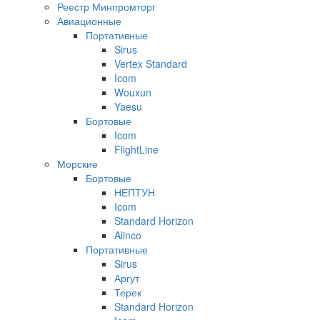
Реестр Минпромторг
Авиационные
Портативные
Sirus
Vertex Standard
Icom
Wouxun
Yaesu
Бортовые
Icom
FlightLine
Морские
Бортовые
НЕПТУН
Icom
Standard Horizon
Alinco
Портативные
Sirus
Аргут
Терек
Standard Horizon