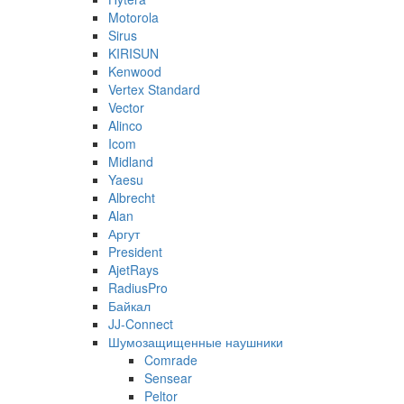
Motorola
Sirus
KIRISUN
Kenwood
Vertex Standard
Vector
Alinco
Icom
Midland
Yaesu
Albrecht
Alan
Аргут
President
AjetRays
RadiusPro
Байкал
JJ-Connect
Шумозащищенные наушники
Comrade
Sensear
Peltor