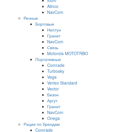
Icom
Alinco
NavCom
Речные
Бортовые
Нептун
Гранит
NavCom
Связь
Motorola MOTOTRBO
Портативные
Comrade
Turbosky
Vega
Vertex Standard
Vector
Бизон
Аргут
Гранит
NavCom
Onega
Рации по брендам
Comrade