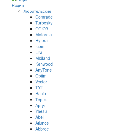
Рации
Любительские
Comrade
Turbosky
СОЮЗ
Motorola
Hytera
Icom
Lira
Midland
Kenwood
AnyTone
Optim
Vector
TYT
Racio
Терек
Аргут
Yaesu
Abell
Ailunce
Abbree