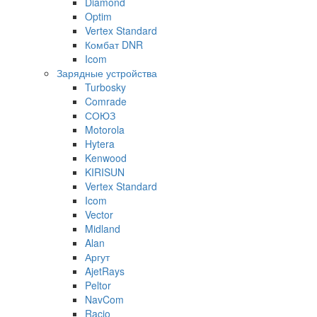
Diamond
Optim
Vertex Standard
Комбат DNR
Icom
Зарядные устройства
Turbosky
Comrade
СОЮЗ
Motorola
Hytera
Kenwood
KIRISUN
Vertex Standard
Icom
Vector
Midland
Alan
Аргут
AjetRays
Peltor
NavCom
Racio