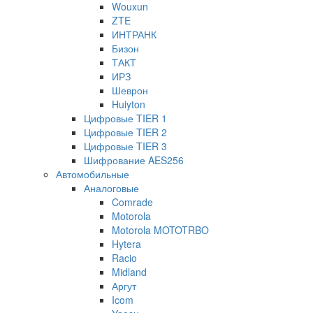
Wouxun
ZTE
ИНТРАНК
Бизон
ТАКТ
ИРЗ
Шеврон
Huiyton
Цифровые TIER 1
Цифровые TIER 2
Цифровые TIER 3
Шифрование AES256
Автомобильные
Аналоговые
Comrade
Motorola
Motorola MOTOTRBO
Hytera
Racio
Midland
Аргут
Icom