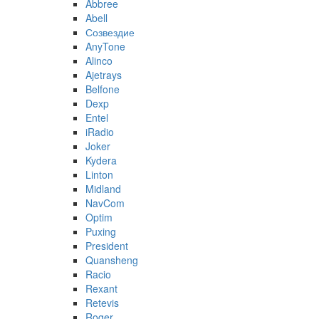
Abbree
Abell
Созвездие
AnyTone
Alinco
Ajetrays
Belfone
Dexp
Entel
iRadio
Joker
Kydera
Linton
Midland
NavCom
Optim
Puxing
President
Quansheng
Racio
Rexant
Retevis
Roger