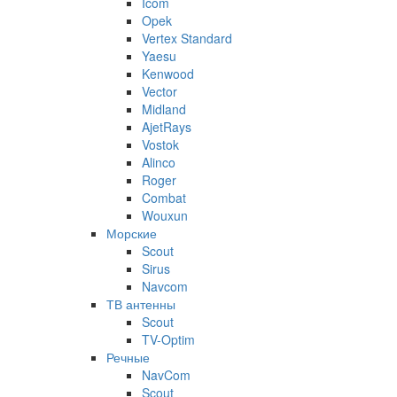
Icom
Opek
Vertex Standard
Yaesu
Kenwood
Vector
Midland
AjetRays
Vostok
Alinco
Roger
Combat
Wouxun
Морские
Scout
Sirus
Navcom
ТВ антенны
Scout
TV-Optim
Речные
NavCom
Scout