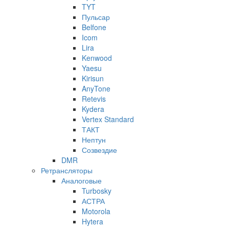
TYT
Пульсар
Belfone
Icom
Lira
Kenwood
Yaesu
Kirisun
AnyTone
Retevis
Kydera
Vertex Standard
ТАКТ
Нептун
Созвездие
DMR
Ретрансляторы
Аналоговые
Turbosky
АСТРА
Motorola
Hytera