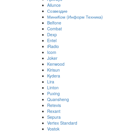
Ailunce
Созвездие
МиниКом (Информ Техника)
Belfone
Combat
Dexp
Entel
iRadio
Icom
Joker
Kenwood
Kirisun
Kydera
Lira
Linton
Puxing
Quansheng
Retevis
Rexant
Sepura
Vertex Standard
Vostok