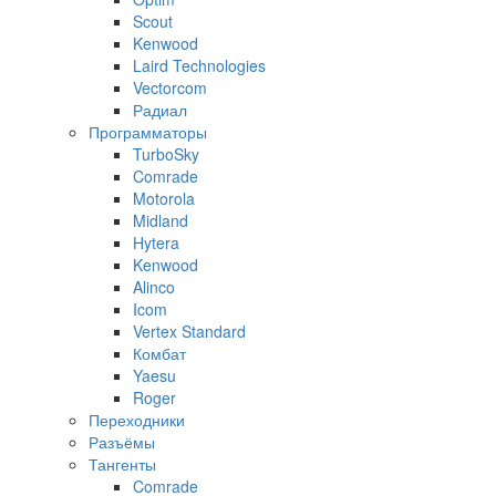
Scout
Kenwood
Laird Technologies
Vectorcom
Радиал
Программаторы
TurboSky
Comrade
Motorola
Midland
Hytera
Kenwood
Alinco
Icom
Vertex Standard
Комбат
Yaesu
Roger
Переходники
Разъёмы
Тангенты
Comrade