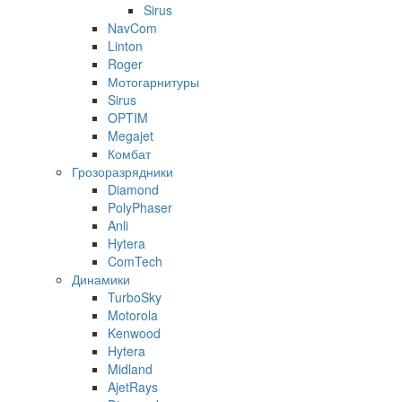
Sirus
NavCom
Linton
Roger
Мотогарнитуры
Sirus
OPTIM
Megajet
Комбат
Грозоразрядники
Diamond
PolyPhaser
Anli
Hytera
ComTech
Динамики
TurboSky
Motorola
Kenwood
Hytera
Midland
AjetRays