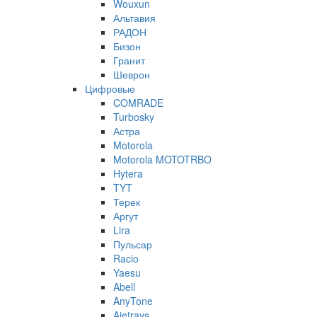
Wouxun
Альтавия
РАДОН
Бизон
Гранит
Шеврон
Цифровые
COMRADE
Turbosky
Астра
Motorola
Motorola MOTOTRBO
Hytera
TYT
Терек
Аргут
Lira
Пульсар
Racio
Yaesu
Abell
AnyTone
Ajetrays