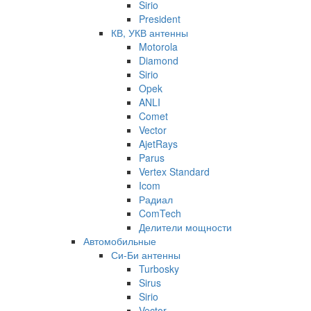
Sirio
President
КВ, УКВ антенны
Motorola
Diamond
Sirio
Opek
ANLI
Comet
Vector
AjetRays
Parus
Vertex Standard
Icom
Радиал
ComTech
Делители мощности
Автомобильные
Си-Би антенны
Turbosky
Sirus
Sirio
Vector