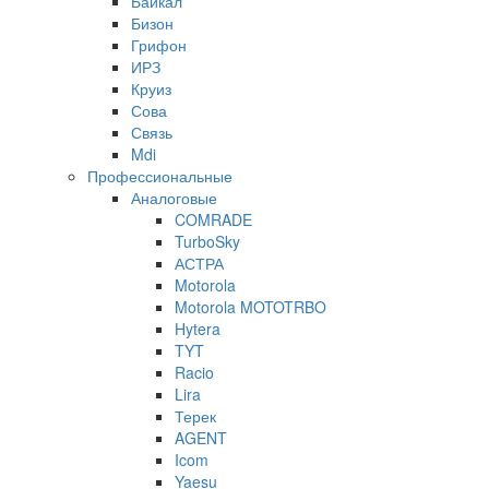
Байкал
Бизон
Грифон
ИРЗ
Круиз
Сова
Связь
Mdi
Профессиональные
Аналоговые
COMRADE
TurboSky
АСТРА
Motorola
Motorola MOTOTRBO
Hytera
TYT
Racio
Lira
Терек
AGENT
Icom
Yaesu