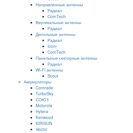
Направленные антенны
Радиал
ComTech
Вертикальные антенны
Радиал
Дипольные антенны
Радиал
Icom
ComTech
Панельные секторные антенны
Радиал
Wi-Fi антенны
Scout
Аккумуляторы
Comrade
TurboSky
СОЮЗ
Motorola
Hytera
Kenwood
KIRISUN
Vector