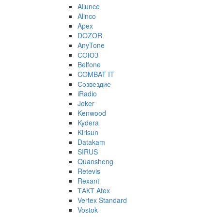
Ailunce
Alinco
Apex
DOZOR
AnyTone
СОЮЗ
Belfone
COMBAT IT
Созвездие
iRadio
Joker
Kenwood
Kydera
Kirisun
Datakam
SIRUS
Quansheng
Retevis
Rexant
ТАКТ Atex
Vertex Standard
Vostok