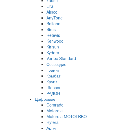
Yaesu
Lira
Alinco
AnyTone
Belfone
Sirus
Retevis
Kenwood
Kirisun
Kydera
Vertex Standard
Созвездие
Гранит
Комбат
Круиз
Шеврон
РАДОН
Цифровые
Comrade
Motorola
Motorola MOTOTRBO
Hytera
Аргут