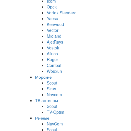
Icom
Opek
Vertex Standard
Yaesu
Kenwood
Vector
Midland
AjetRays
Vostok
Alinco
Roger
Combat
Wouxun
Морские
Scout
Sirus
Navcom
ТВ антенны
Scout
TV-Optim
Речные
NavCom
Scout