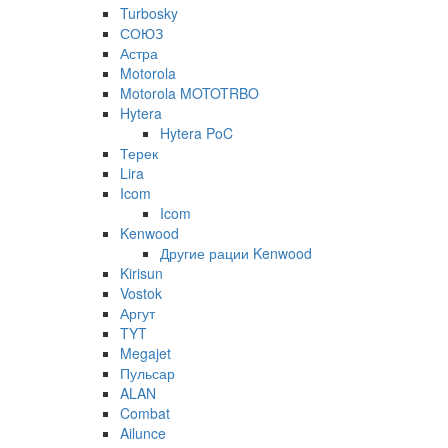
Turbosky
СОЮЗ
Астра
Motorola
Motorola MOTOTRBO
Hytera
Hytera PoC
Терек
Lira
Icom
Icom
Kenwood
Другие рации Kenwood
Kirisun
Vostok
Аргут
TYT
Megajet
Пульсар
ALAN
Combat
Ailunce