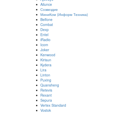
Ailunce
Созвездие
МиниКом (Информ Техника)
Belfone
Combat
Dexp
Entel
iRadio
Icom
Joker
Kenwood
Kirisun
Kydera
Lira
Linton
Puxing
Quansheng
Retevis
Rexant
Sepura
Vertex Standard
Vostok