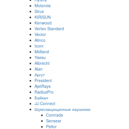
Motorola
Sirus
KIRISUN
Kenwood
Vertex Standard
Vector
Alinco
Icom
Midland
Yaesu
Albrecht
Alan
Аргут
President
AjetRays
RadiusPro
Байкал
JJ-Connect
Шумозащищенные наушники
Comrade
Sensear
Peltor