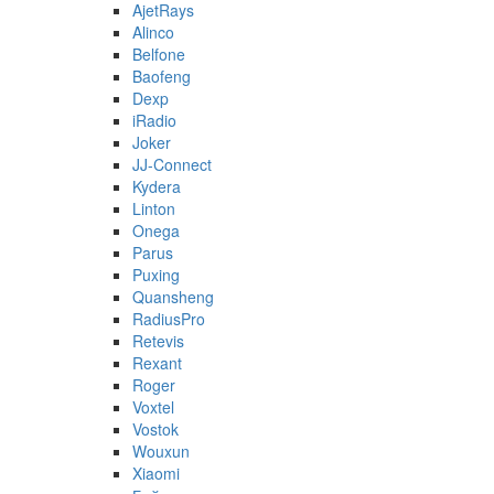
AjetRays
Alinco
Belfone
Baofeng
Dexp
iRadio
Joker
JJ-Connect
Kydera
Linton
Onega
Parus
Puxing
Quansheng
RadiusPro
Retevis
Rexant
Roger
Voxtel
Vostok
Wouxun
Xiaomi