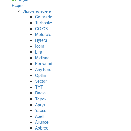
Рации
Любительские
Comrade
Turbosky
СОЮЗ
Motorola
Hytera
Icom
Lira
Midland
Kenwood
AnyTone
Optim
Vector
TYT
Racio
Терек
Аргут
Yaesu
Abell
Ailunce
Abbree