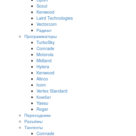
Scout
Kenwood
Laird Technologies
Vectorcom
Радиал
Программаторы
TurboSky
Comrade
Motorola
Midland
Hytera
Kenwood
Alinco
Icom
Vertex Standard
Комбат
Yaesu
Roger
Переходники
Разъёмы
Тангенты
Comrade