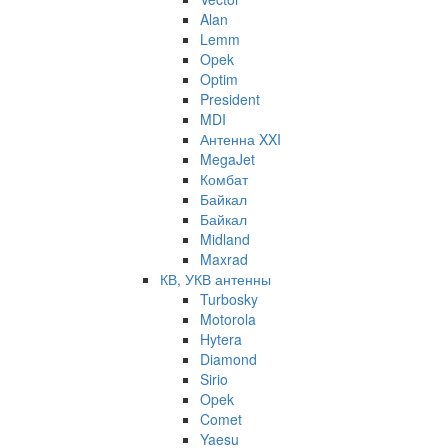
Alan
Lemm
Opek
Optim
President
MDI
Антенна XXI
MegaJet
Комбат
Байкал
Байкал
Midland
Maxrad
КВ, УКВ антенны
Turbosky
Motorola
Hytera
Diamond
Sirio
Opek
Comet
Yaesu