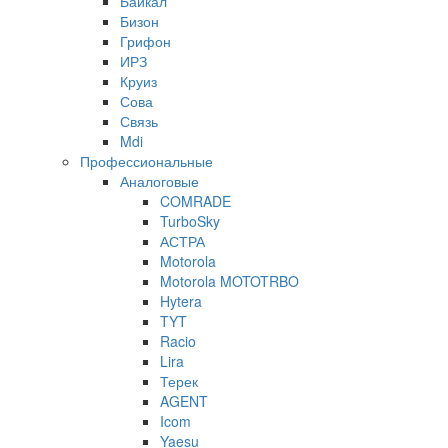
Байкал
Бизон
Грифон
ИРЗ
Круиз
Сова
Связь
Mdi
Профессиональные
Аналоговые
COMRADE
TurboSky
АСТРА
Motorola
Motorola MOTOTRBO
Hytera
TYT
Racio
Lira
Терек
AGENT
Icom
Yaesu