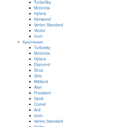
TurboSky
Motorola
Hytera
Kenwood
Vertex Standard
Vector
Icom
Крепления
Turbosky
Motorola
Hytera
Diamond
Sirus
Sirio
Midland
Alan
President
Opek
Comet
Anli
Icom
Vertex Standard
Optim