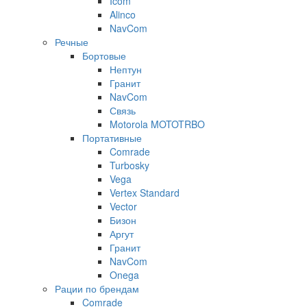
Icom
Alinco
NavCom
Речные
Бортовые
Нептун
Гранит
NavCom
Связь
Motorola MOTOTRBO
Портативные
Comrade
Turbosky
Vega
Vertex Standard
Vector
Бизон
Аргут
Гранит
NavCom
Onega
Рации по брендам
Comrade