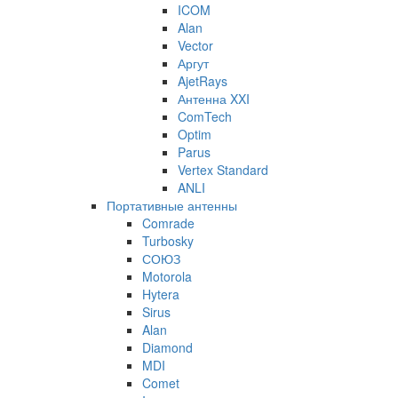
ICOM
Alan
Vector
Аргут
AjetRays
Антенна XXI
ComTech
Optim
Parus
Vertex Standard
ANLI
Портативные антенны
Comrade
Turbosky
СОЮЗ
Motorola
Hytera
Sirus
Alan
Diamond
MDI
Comet