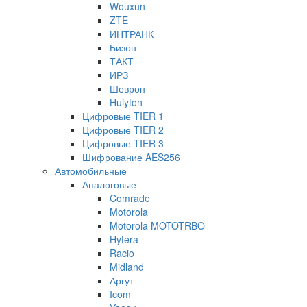
Wouxun
ZTE
ИНТРАНК
Бизон
ТАКТ
ИРЗ
Шеврон
Huiyton
Цифровые TIER 1
Цифровые TIER 2
Цифровые TIER 3
Шифрование AES256
Автомобильные
Аналоговые
Comrade
Motorola
Motorola MOTOTRBO
Hytera
Racio
Midland
Аргут
Icom