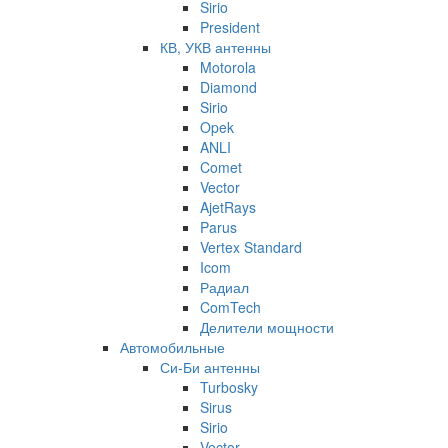
Sirio
President
КВ, УКВ антенны
Motorola
Diamond
Sirio
Opek
ANLI
Comet
Vector
AjetRays
Parus
Vertex Standard
Icom
Радиал
ComTech
Делители мощности
Автомобильные
Си-Би антенны
Turbosky
Sirus
Sirio
Vector