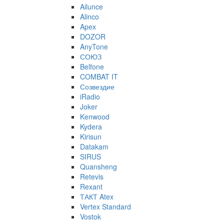
Ailunce
Alinco
Apex
DOZOR
AnyTone
СОЮЗ
Belfone
COMBAT IT
Созвездие
iRadio
Joker
Kenwood
Kydera
Kirisun
Datakam
SIRUS
Quansheng
Retevis
Rexant
ТАКТ Atex
Vertex Standard
Vostok