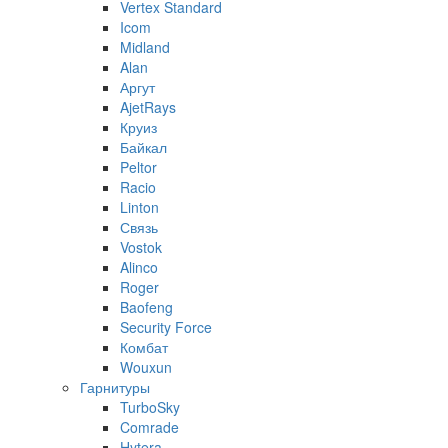
Vertex Standard
Icom
Midland
Alan
Аргут
AjetRays
Круиз
Байкал
Peltor
Racio
Linton
Связь
Vostok
Alinco
Roger
Baofeng
Security Force
Комбат
Wouxun
Гарнитуры
TurboSky
Comrade
Hytera