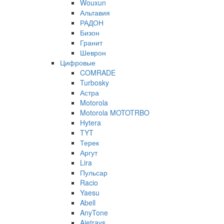
Wouxun
Альтавия
РАДОН
Бизон
Гранит
Шеврон
Цифровые
COMRADE
Turbosky
Астра
Motorola
Motorola MOTOTRBO
Hytera
TYT
Терек
Аргут
Lira
Пульсар
Racio
Yaesu
Abell
AnyTone
Ajetrays