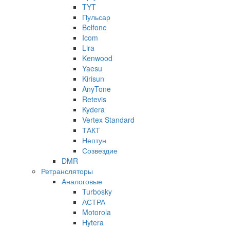
TYT
Пульсар
Belfone
Icom
Lira
Kenwood
Yaesu
Kirisun
AnyTone
Retevis
Kydera
Vertex Standard
ТАКТ
Нептун
Созвездие
DMR
Ретрансляторы
Аналоговые
Turbosky
АСТРА
Motorola
Hytera