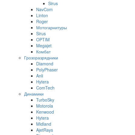
Sirus
NavCom
Linton
Roger
Мотогарнитуры
Sirus
OPTIM
Megajet
Комбат
Грозоразрядники
Diamond
PolyPhaser
Anli
Hytera
ComTech
Динамики
TurboSky
Motorola
Kenwood
Hytera
Midland
AjetRays