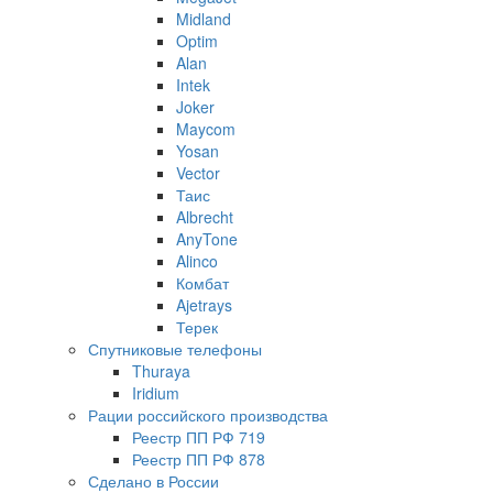
Midland
Optim
Alan
Intek
Joker
Maycom
Yosan
Vector
Таис
Albrecht
AnyTone
Alinco
Комбат
Ajetrays
Терек
Спутниковые телефоны
Thuraya
Iridium
Рации российского производства
Реестр ПП РФ 719
Реестр ПП РФ 878
Сделано в России