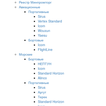
Реестр Минпромторг
Авиационные
Портативные
Sirus
Vertex Standard
Icom
Wouxun
Yaesu
Бортовые
Icom
FlightLine
Морские
Бортовые
НЕПТУН
Icom
Standard Horizon
Alinco
Портативные
Sirus
Аргут
Терек
Standard Horizon