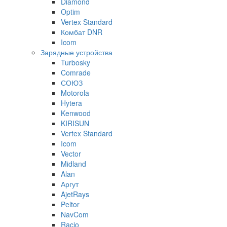
Diamond
Optim
Vertex Standard
Комбат DNR
Icom
Зарядные устройства
Turbosky
Comrade
СОЮЗ
Motorola
Hytera
Kenwood
KIRISUN
Vertex Standard
Icom
Vector
Midland
Alan
Аргут
AjetRays
Peltor
NavCom
Racio