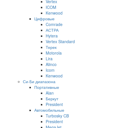
Vertex
ICOM
Kenwood
Цифровые
Comrade
АСТРА
Hytera
Vertex Standard
Терек
Motorola
Lira
Alinco
Icom
Kenwood
Си-Би диапазона
Портативные
Alan
Беркут
President
Автомобильные
Turbosky CB
President
MegaJet