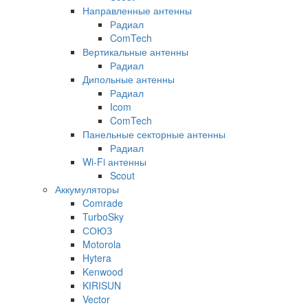
Направленные антенны
Радиал
ComTech
Вертикальные антенны
Радиал
Дипольные антенны
Радиал
Icom
ComTech
Панельные секторные антенны
Радиал
Wi-Fi антенны
Scout
Аккумуляторы
Comrade
TurboSky
СОЮЗ
Motorola
Hytera
Kenwood
KIRISUN
Vector