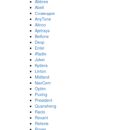
Abbree
Abell
Созвездие
AnyTone
Alinco
Ajetrays
Belfone
Dexp
Entel
iRadio
Joker
Kydera
Linton
Midland
NavCom
Optim
Puxing
President
Quansheng
Racio
Rexant
Retevis
Roger