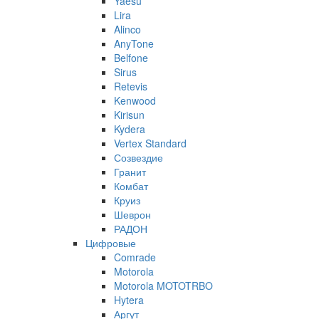
Yaesu
Lira
Alinco
AnyTone
Belfone
Sirus
Retevis
Kenwood
Kirisun
Kydera
Vertex Standard
Созвездие
Гранит
Комбат
Круиз
Шеврон
РАДОН
Цифровые
Comrade
Motorola
Motorola MOTOTRBO
Hytera
Аргут