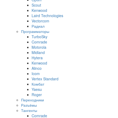
Scout
Kenwood
Laird Technologies
Vectorcom
Радиал
Программаторы
TurboSky
Comrade
Motorola
Midland
Hytera
Kenwood
Alinco
Icom
Vertex Standard
Комбат
Yaesu
Roger
Переходники
Разъёмы
Тангенты
Comrade