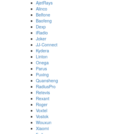
AjetRays
Alinco
Belfone
Baofeng
Dexp
iRadio
Joker
JJ-Connect
Kydera
Linton
Onega
Parus
Puxing
Quansheng
RadiusPro
Retevis
Rexant
Roger
Voxtel
Vostok
Wouxun
Xiaomi