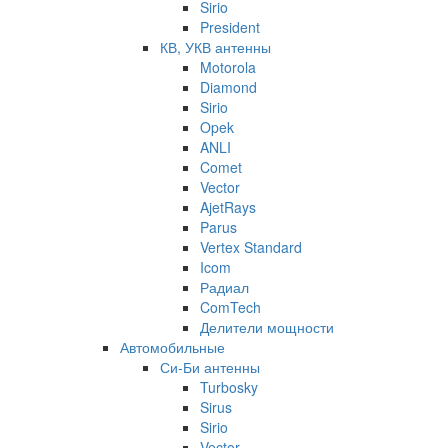
Sirio
President
КВ, УКВ антенны
Motorola
Diamond
Sirio
Opek
ANLI
Comet
Vector
AjetRays
Parus
Vertex Standard
Icom
Радиал
ComTech
Делители мощности
Автомобильные
Си-Би антенны
Turbosky
Sirus
Sirio
Vector