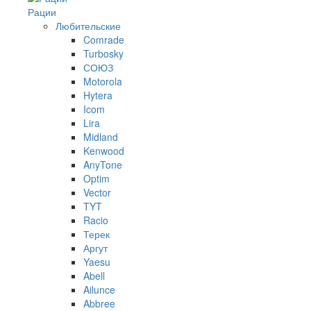
Рации
Любительские
Comrade
Turbosky
СОЮЗ
Motorola
Hytera
Icom
Lira
Midland
Kenwood
AnyTone
Optim
Vector
TYT
Racio
Терек
Аргут
Yaesu
Abell
Ailunce
Abbree