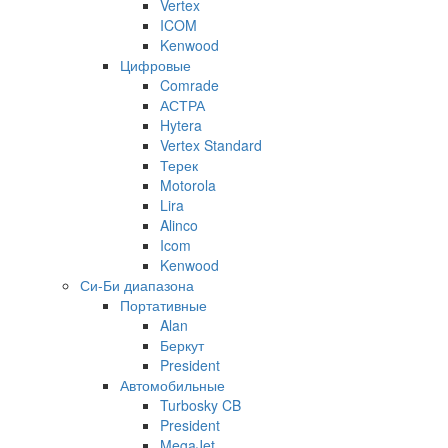
Vertex
ICOM
Kenwood
Цифровые
Comrade
АСТРА
Hytera
Vertex Standard
Терек
Motorola
Lira
Alinco
Icom
Kenwood
Си-Би диапазона
Портативные
Alan
Беркут
President
Автомобильные
Turbosky CB
President
MegaJet