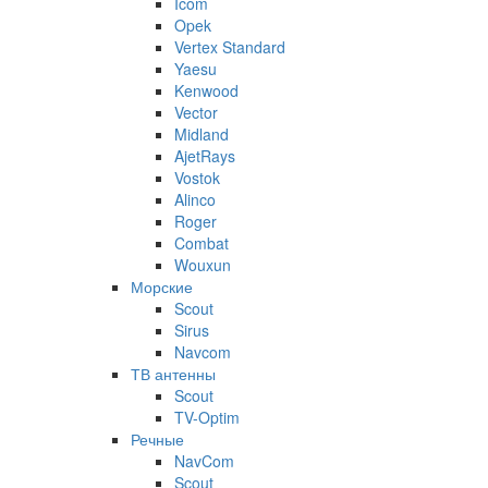
Icom
Opek
Vertex Standard
Yaesu
Kenwood
Vector
Midland
AjetRays
Vostok
Alinco
Roger
Combat
Wouxun
Морские
Scout
Sirus
Navcom
ТВ антенны
Scout
TV-Optim
Речные
NavCom
Scout