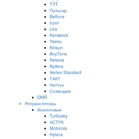
TYT
Пульсар
Belfone
Icom
Lira
Kenwood
Yaesu
Kirisun
AnyTone
Retevis
Kydera
Vertex Standard
ТАКТ
Нептун
Созвездие
DMR
Ретрансляторы
Аналоговые
Turbosky
АСТРА
Motorola
Hytera