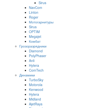
Sirus
NavCom
Linton
Roger
Мотогарнитуры
Sirus
OPTIM
Megajet
Комбат
Грозоразрядники
Diamond
PolyPhaser
Anli
Hytera
ComTech
Динамики
TurboSky
Motorola
Kenwood
Hytera
Midland
AjetRays