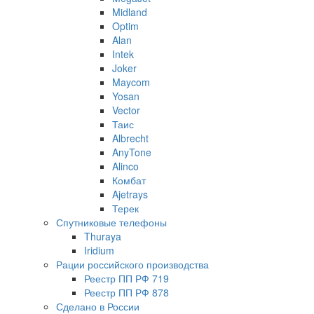
Midland
Optim
Alan
Intek
Joker
Maycom
Yosan
Vector
Таис
Albrecht
AnyTone
Alinco
Комбат
Ajetrays
Терек
Спутниковые телефоны
Thuraya
Iridium
Рации российского производства
Реестр ПП РФ 719
Реестр ПП РФ 878
Сделано в России