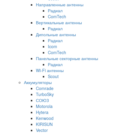
Направленные антенны
Радиал
ComTech
Вертикальные антенны
Радиал
Дипольные антенны
Радиал
Icom
ComTech
Панельные секторные антенны
Радиал
Wi-Fi антенны
Scout
Аккумуляторы
Comrade
TurboSky
СОЮЗ
Motorola
Hytera
Kenwood
KIRISUN
Vector