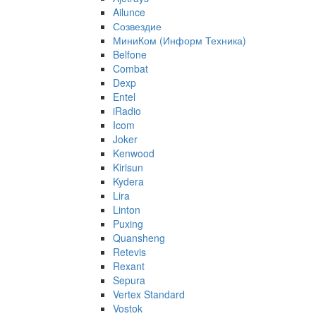
Ailunce
Созвездие
МиниКом (Информ Техника)
Belfone
Combat
Dexp
Entel
iRadio
Icom
Joker
Kenwood
Kirisun
Kydera
Lira
Linton
Puxing
Quansheng
Retevis
Rexant
Sepura
Vertex Standard
Vostok