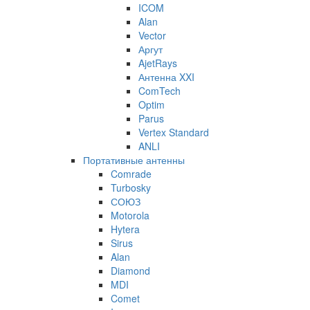
ICOM
Alan
Vector
Аргут
AjetRays
Антенна XXI
ComTech
Optim
Parus
Vertex Standard
ANLI
Портативные антенны
Comrade
Turbosky
СОЮЗ
Motorola
Hytera
Sirus
Alan
Diamond
MDI
Comet