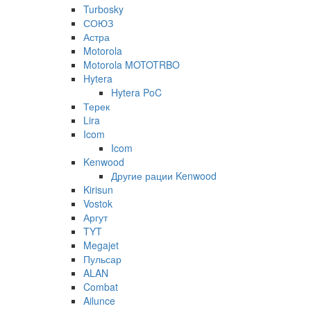
Turbosky
СОЮЗ
Астра
Motorola
Motorola MOTOTRBO
Hytera
Hytera PoC
Терек
Lira
Icom
Icom
Kenwood
Другие рации Kenwood
Kirisun
Vostok
Аргут
TYT
Megajet
Пульсар
ALAN
Combat
Ailunce