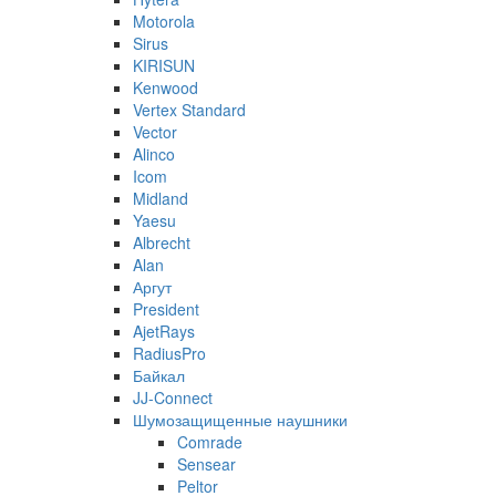
Motorola
Sirus
KIRISUN
Kenwood
Vertex Standard
Vector
Alinco
Icom
Midland
Yaesu
Albrecht
Alan
Аргут
President
AjetRays
RadiusPro
Байкал
JJ-Connect
Шумозащищенные наушники
Comrade
Sensear
Peltor