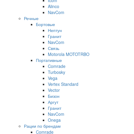
Icom
Alinco
NavCom
Речные
Бортовые
Нептун
Гранит
NavCom
Связь
Motorola MOTOTRBO
Портативные
Comrade
Turbosky
Vega
Vertex Standard
Vector
Бизон
Аргут
Гранит
NavCom
Onega
Рации по брендам
Comrade