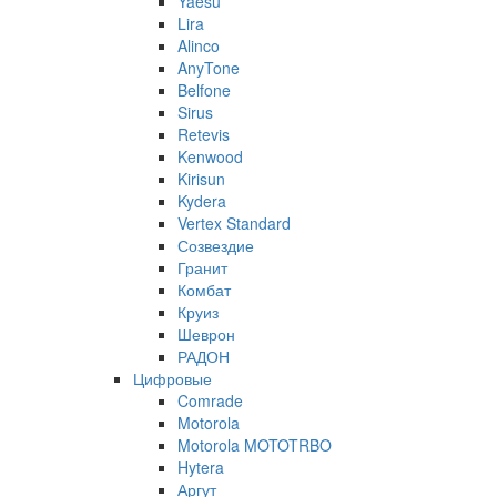
Yaesu
Lira
Alinco
AnyTone
Belfone
Sirus
Retevis
Kenwood
Kirisun
Kydera
Vertex Standard
Созвездие
Гранит
Комбат
Круиз
Шеврон
РАДОН
Цифровые
Comrade
Motorola
Motorola MOTOTRBO
Hytera
Аргут