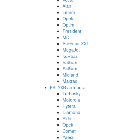
Alan
Lemm
Opek
Optim
President
MDI
Антенна XXI
MegaJet
Комбат
Байкал
Байкал
Midland
Maxrad
КВ, УКВ антенны
Turbosky
Motorola
Hytera
Diamond
Sirio
Opek
Comet
Yaesu