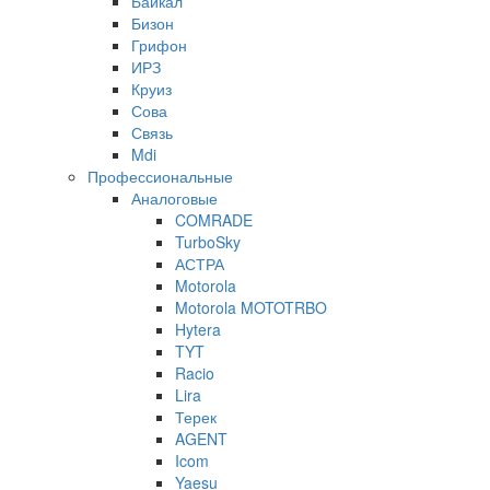
Байкал
Бизон
Грифон
ИРЗ
Круиз
Сова
Связь
Mdi
Профессиональные
Аналоговые
COMRADE
TurboSky
АСТРА
Motorola
Motorola MOTOTRBO
Hytera
TYT
Racio
Lira
Терек
AGENT
Icom
Yaesu