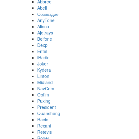
Abbree
Abell
Созвездие
AnyTone
Alinco
Ajetrays
Belfone
Dexp
Entel
iRadio
Joker
Kydera
Linton
Midland
NavCom
Optim
Puxing
President
Quansheng
Racio
Rexant
Retevis
Roger