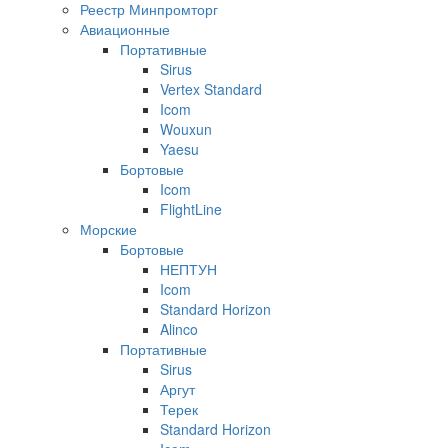
Реестр Минпромторг
Авиационные
Портативные
Sirus
Vertex Standard
Icom
Wouxun
Yaesu
Бортовые
Icom
FlightLine
Морские
Бортовые
НЕПТУН
Icom
Standard Horizon
Alinco
Портативные
Sirus
Аргут
Терек
Standard Horizon