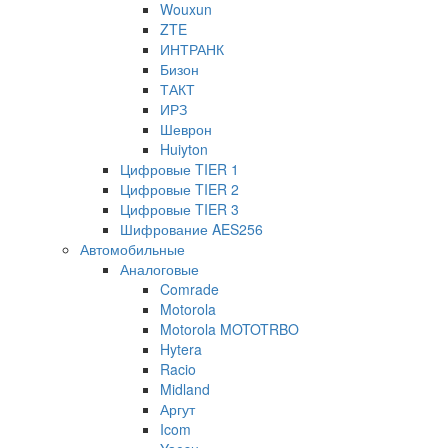
Wouxun
ZTE
ИНТРАНК
Бизон
ТАКТ
ИРЗ
Шеврон
Huiyton
Цифровые TIER 1
Цифровые TIER 2
Цифровые TIER 3
Шифрование AES256
Автомобильные
Аналоговые
Comrade
Motorola
Motorola MOTOTRBO
Hytera
Racio
Midland
Аргут
Icom