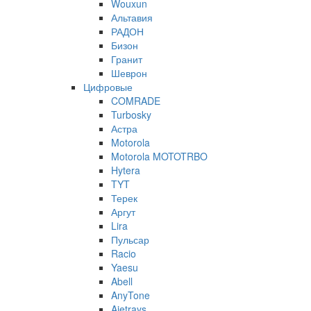
Wouxun
Альтавия
РАДОН
Бизон
Гранит
Шеврон
Цифровые
COMRADE
Turbosky
Астра
Motorola
Motorola MOTOTRBO
Hytera
TYT
Терек
Аргут
Lira
Пульсар
Racio
Yaesu
Abell
AnyTone
Ajetrays