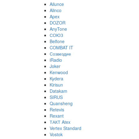
Ailunce
Alinco
Apex
DOZOR
AnyTone
СОЮЗ
Belfone
COMBAT IT
Созвездие
iRadio
Joker
Kenwood
Kydera
Kirisun
Datakam
SIRUS
Quansheng
Retevis
Rexant
ТАКТ Atex
Vertex Standard
Vostok