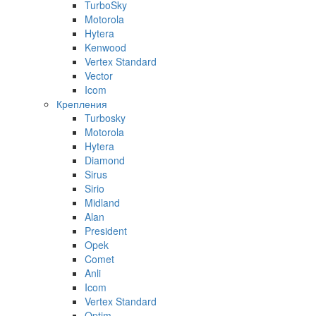
TurboSky
Motorola
Hytera
Kenwood
Vertex Standard
Vector
Icom
Крепления
Turbosky
Motorola
Hytera
Diamond
Sirus
Sirio
Midland
Alan
President
Opek
Comet
Anli
Icom
Vertex Standard
Optim