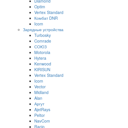
Diamond
Optim
Vertex Standard
Комбат DNR
Icom
Зарядные устройства
Turbosky
Comrade
СОЮЗ
Motorola
Hytera
Kenwood
KIRISUN
Vertex Standard
Icom
Vector
Midland
Alan
Аргут
AjetRays
Peltor
NavCom
Racio