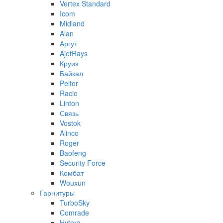
Vertex Standard
Icom
Midland
Alan
Аргут
AjetRays
Круиз
Байкал
Peltor
Racio
Linton
Связь
Vostok
Alinco
Roger
Baofeng
Security Force
Комбат
Wouxun
Гарнитуры
TurboSky
Comrade
Hytera