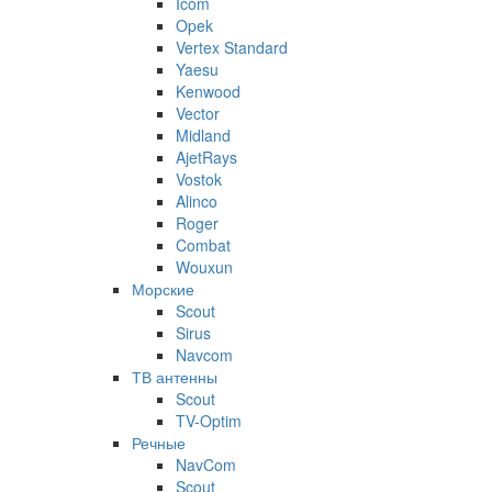
Icom
Opek
Vertex Standard
Yaesu
Kenwood
Vector
Midland
AjetRays
Vostok
Alinco
Roger
Combat
Wouxun
Морские
Scout
Sirus
Navcom
ТВ антенны
Scout
TV-Optim
Речные
NavCom
Scout