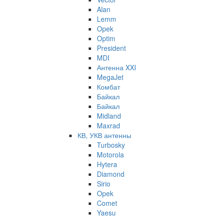
Alan
Lemm
Opek
Optim
President
MDI
Антенна XXI
MegaJet
Комбат
Байкал
Байкал
Midland
Maxrad
КВ, УКВ антенны
Turbosky
Motorola
Hytera
Diamond
Sirio
Opek
Comet
Yaesu