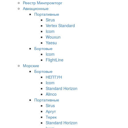
Реестр Минпромторг
Авиационные
Портативные
Sirus
Vertex Standard
Icom
Wouxun
Yaesu
Бортовые
Icom
FlightLine
Морские
Бортовые
НЕПТУН
Icom
Standard Horizon
Alinco
Портативные
Sirus
Аргут
Терек
Standard Horizon