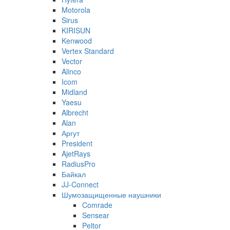
Motorola
Sirus
KIRISUN
Kenwood
Vertex Standard
Vector
Alinco
Icom
Midland
Yaesu
Albrecht
Alan
Аргут
President
AjetRays
RadiusPro
Байкал
JJ-Connect
Шумозащищенные наушники
Comrade
Sensear
Peltor