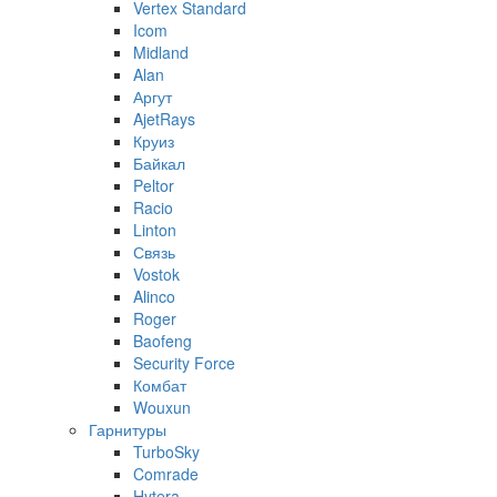
Vertex Standard
Icom
Midland
Alan
Аргут
AjetRays
Круиз
Байкал
Peltor
Racio
Linton
Связь
Vostok
Alinco
Roger
Baofeng
Security Force
Комбат
Wouxun
Гарнитуры
TurboSky
Comrade
Hytera