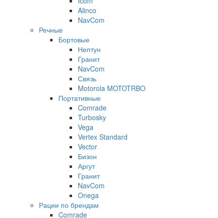
Icom
Alinco
NavCom
Речные
Бортовые
Нептун
Гранит
NavCom
Связь
Motorola MOTOTRBO
Портативные
Comrade
Turbosky
Vega
Vertex Standard
Vector
Бизон
Аргут
Гранит
NavCom
Onega
Рации по брендам
Comrade