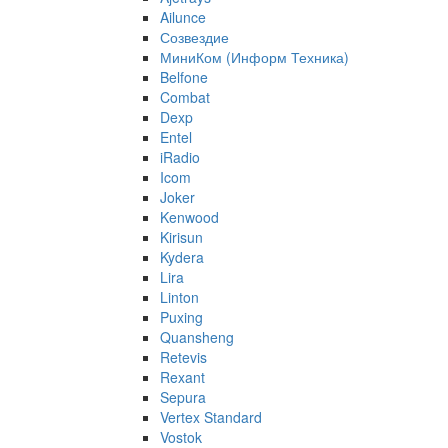
Ailunce
Созвездие
МиниКом (Информ Техника)
Belfone
Combat
Dexp
Entel
iRadio
Icom
Joker
Kenwood
Kirisun
Kydera
Lira
Linton
Puxing
Quansheng
Retevis
Rexant
Sepura
Vertex Standard
Vostok