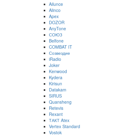
Ailunce
Alinco
Apex
DOZOR
AnyTone
СОЮЗ
Belfone
COMBAT IT
Созвездие
iRadio
Joker
Kenwood
Kydera
Kirisun
Datakam
SIRUS
Quansheng
Retevis
Rexant
ТАКТ Atex
Vertex Standard
Vostok