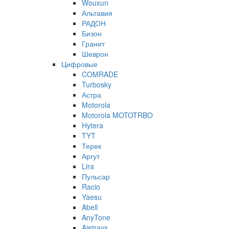
Wouxun
Альтавия
РАДОН
Бизон
Гранит
Шеврон
Цифровые
COMRADE
Turbosky
Астра
Motorola
Motorola MOTOTRBO
Hytera
TYT
Терек
Аргут
Lira
Пульсар
Racio
Yaesu
Abell
AnyTone
Ajetrays