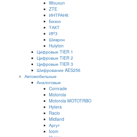
Wouxun
ZTE
ИНТРАНК
Бизон
ТАКТ
ИРЗ
Шеврон
Huiyton
Цифровые TIER 1
Цифровые TIER 2
Цифровые TIER 3
Шифрование AES256
Автомобильные
Аналоговые
Comrade
Motorola
Motorola MOTOTRBO
Hytera
Racio
Midland
Аргут
Icom