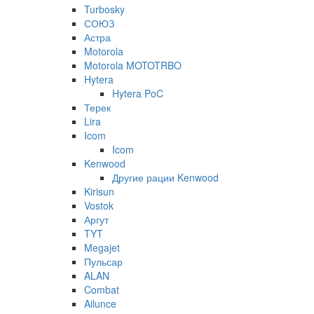
Turbosky
СОЮЗ
Астра
Motorola
Motorola MOTOTRBO
Hytera
Hytera PoC
Терек
Lira
Icom
Icom
Kenwood
Другие рации Kenwood
Kirisun
Vostok
Аргут
TYT
Megajet
Пульсар
ALAN
Combat
Ailunce