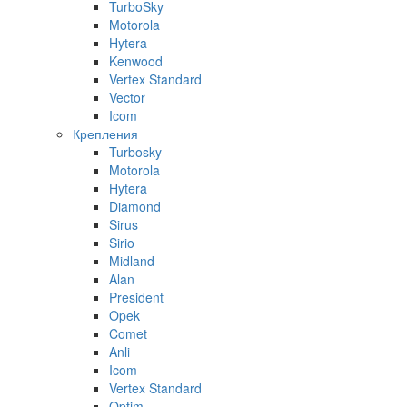
TurboSky
Motorola
Hytera
Kenwood
Vertex Standard
Vector
Icom
Крепления
Turbosky
Motorola
Hytera
Diamond
Sirus
Sirio
Midland
Alan
President
Opek
Comet
Anli
Icom
Vertex Standard
Optim