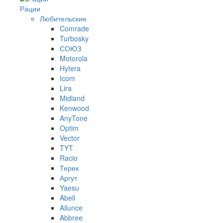
Рации
Любительские
Comrade
Turbosky
СОЮЗ
Motorola
Hytera
Icom
Lira
Midland
Kenwood
AnyTone
Optim
Vector
TYT
Racio
Терек
Аргут
Yaesu
Abell
Ailunce
Abbree