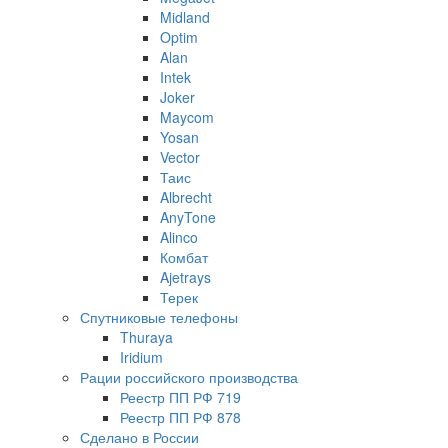
Midland
Optim
Alan
Intek
Joker
Maycom
Yosan
Vector
Таис
Albrecht
AnyTone
Alinco
Комбат
Ajetrays
Терек
Спутниковые телефоны
Thuraya
Iridium
Рации российского производства
Реестр ПП РФ 719
Реестр ПП РФ 878
Сделано в России