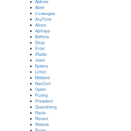
Abbree
Abell
Созвездие
AnyTone
Alinco
Ajetrays
Belfone
Dexp
Entel
iRadio
Joker
Kydera
Linton
Midland
NavCom
Optim
Puxing
President
Quansheng
Racio
Rexant
Retevis
Roger