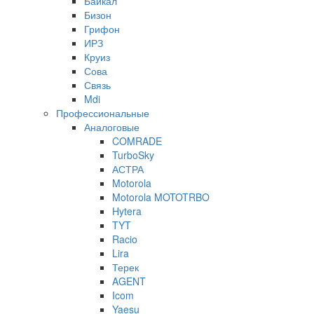
Байкал
Бизон
Грифон
ИРЗ
Круиз
Сова
Связь
Mdi
Профессиональные
Аналоговые
COMRADE
TurboSky
АСТРА
Motorola
Motorola MOTOTRBO
Hytera
TYT
Racio
Lira
Терек
AGENT
Icom
Yaesu