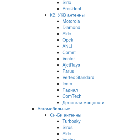
Sirio
President
КВ, УКВ антенны
Motorola
Diamond
Sirio
Opek
ANLI
Comet
Vector
AjetRays
Parus
Vertex Standard
Icom
Радиал
ComTech
Делители мощности
Автомобильные
Си-Би антенны
Turbosky
Sirus
Sirio
Vector