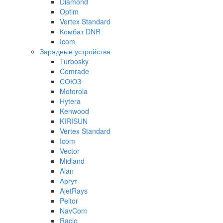
Diamond
Optim
Vertex Standard
Комбат DNR
Icom
Зарядные устройства
Turbosky
Comrade
СОЮЗ
Motorola
Hytera
Kenwood
KIRISUN
Vertex Standard
Icom
Vector
Midland
Alan
Аргут
AjetRays
Peltor
NavCom
Racio