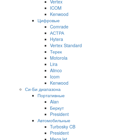
Vertex
ICOM
Kenwood
Цифровые
Comrade
АСТРА
Hytera
Vertex Standard
Терек
Motorola
Lira
Alinco
Icom
Kenwood
Си-Би диапазона
Портативные
Alan
Беркут
President
Автомобильные
Turbosky CB
President
MegaJet