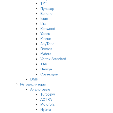
TYT
Пульсар
Belfone
Icom
Lira
Kenwood
Yaesu
Kirisun
AnyTone
Retevis
Kydera
Vertex Standard
ТАКТ
Нептун
Созвездие
DMR
Ретрансляторы
Аналоговые
Turbosky
АСТРА
Motorola
Hytera