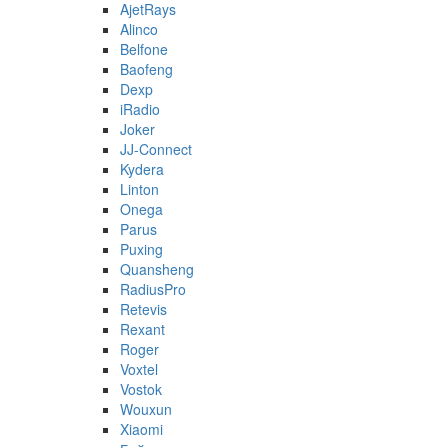
AjetRays
Alinco
Belfone
Baofeng
Dexp
iRadio
Joker
JJ-Connect
Kydera
Linton
Onega
Parus
Puxing
Quansheng
RadiusPro
Retevis
Rexant
Roger
Voxtel
Vostok
Wouxun
Xiaomi