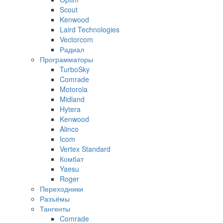
Scout
Kenwood
Laird Technologies
Vectorcom
Радиал
Программаторы
TurboSky
Comrade
Motorola
Midland
Hytera
Kenwood
Alinco
Icom
Vertex Standard
Комбат
Yaesu
Roger
Переходники
Разъёмы
Тангенты
Comrade