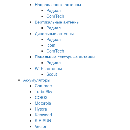
Направленные антенны
Радиал
ComTech
Вертикальные антенны
Радиал
Дипольные антенны
Радиал
Icom
ComTech
Панельные секторные антенны
Радиал
Wi-Fi антенны
Scout
Аккумуляторы
Comrade
TurboSky
СОЮЗ
Motorola
Hytera
Kenwood
KIRISUN
Vector