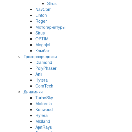
Sirus
NavCom
Linton
Roger
Мотогарнитуры
Sirus
OPTIM
Megajet
Комбат
Грозоразрядники
Diamond
PolyPhaser
Anli
Hytera
ComTech
Динамики
TurboSky
Motorola
Kenwood
Hytera
Midland
AjetRays