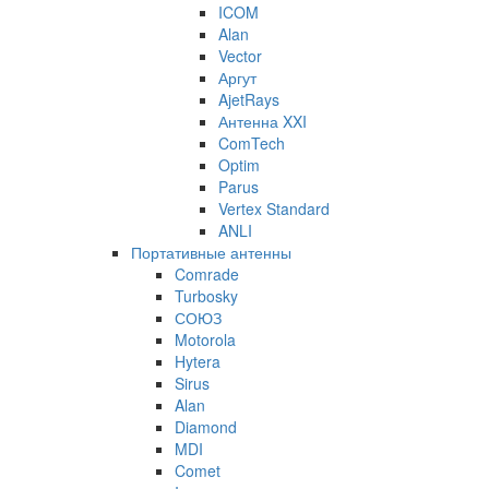
ICOM
Alan
Vector
Аргут
AjetRays
Антенна XXI
ComTech
Optim
Parus
Vertex Standard
ANLI
Портативные антенны
Comrade
Turbosky
СОЮЗ
Motorola
Hytera
Sirus
Alan
Diamond
MDI
Comet