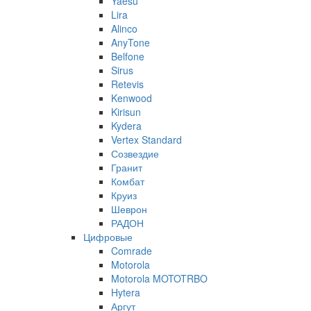
Yaesu
Lira
Alinco
AnyTone
Belfone
Sirus
Retevis
Kenwood
Kirisun
Kydera
Vertex Standard
Созвездие
Гранит
Комбат
Круиз
Шеврон
РАДОН
Цифровые
Comrade
Motorola
Motorola MOTOTRBO
Hytera
Аргут