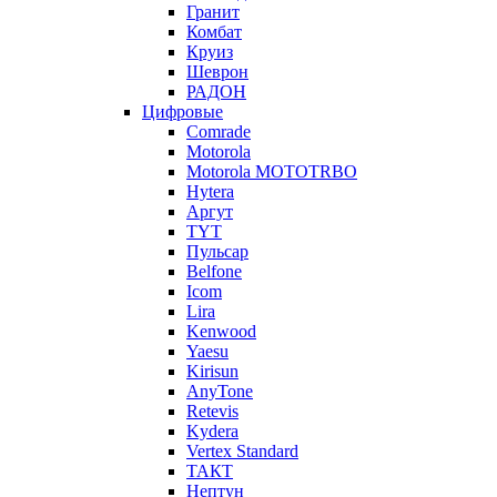
Гранит
Комбат
Круиз
Шеврон
РАДОН
Цифровые
Comrade
Motorola
Motorola MOTOTRBO
Hytera
Аргут
TYT
Пульсар
Belfone
Icom
Lira
Kenwood
Yaesu
Kirisun
AnyTone
Retevis
Kydera
Vertex Standard
ТАКТ
Нептун