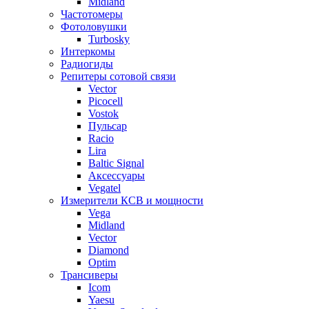
Midland
Частотомеры
Фотоловушки
Turbosky
Интеркомы
Радиогиды
Репитеры сотовой связи
Vector
Picocell
Vostok
Пульсар
Racio
Lira
Baltic Signal
Аксессуары
Vegatel
Измерители КСВ и мощности
Vega
Midland
Vector
Diamond
Optim
Трансиверы
Icom
Yaesu