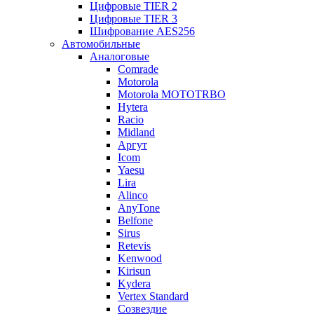
Цифровые TIER 2
Цифровые TIER 3
Шифрование AES256
Автомобильные
Аналоговые
Comrade
Motorola
Motorola MOTOTRBO
Hytera
Racio
Midland
Аргут
Icom
Yaesu
Lira
Alinco
AnyTone
Belfone
Sirus
Retevis
Kenwood
Kirisun
Kydera
Vertex Standard
Созвездие