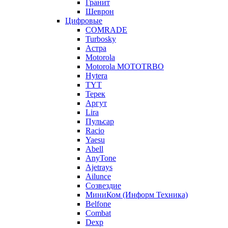
Гранит
Шеврон
Цифровые
COMRADE
Turbosky
Астра
Motorola
Motorola MOTOTRBO
Hytera
TYT
Терек
Аргут
Lira
Пульсар
Racio
Yaesu
Abell
AnyTone
Ajetrays
Ailunce
Созвездие
МиниКом (Информ Техника)
Belfone
Combat
Dexp