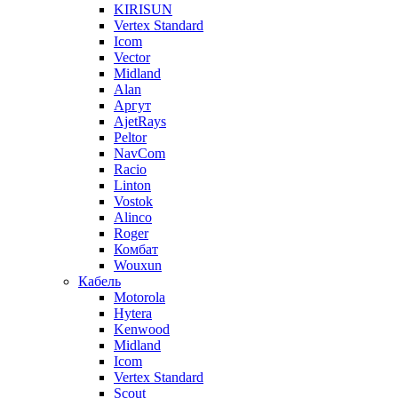
KIRISUN
Vertex Standard
Icom
Vector
Midland
Alan
Аргут
AjetRays
Peltor
NavCom
Racio
Linton
Vostok
Alinco
Roger
Комбат
Wouxun
Кабель
Motorola
Hytera
Kenwood
Midland
Icom
Vertex Standard
Scout