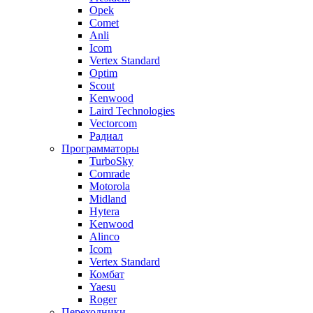
Opek
Comet
Anli
Icom
Vertex Standard
Optim
Scout
Kenwood
Laird Technologies
Vectorcom
Радиал
Программаторы
TurboSky
Comrade
Motorola
Midland
Hytera
Kenwood
Alinco
Icom
Vertex Standard
Комбат
Yaesu
Roger
Переходники