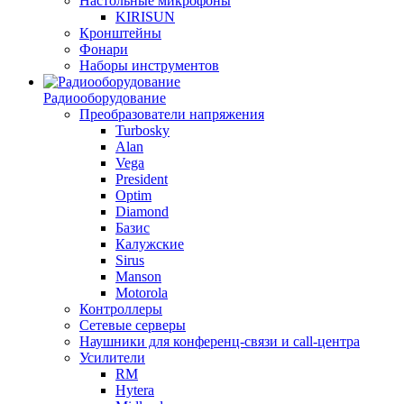
Настольные микрофоны
KIRISUN
Кронштейны
Фонари
Наборы инструментов
Радиооборудование
Преобразователи напряжения
Turbosky
Alan
Vega
President
Optim
Diamond
Базис
Калужские
Sirus
Manson
Motorola
Контроллеры
Сетевые серверы
Наушники для конференц-связи и call-центра
Усилители
RM
Hytera