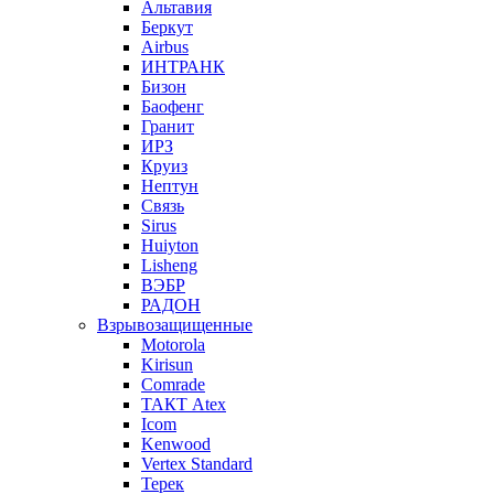
Альтавия
Беркут
Airbus
ИНТРАНК
Бизон
Баофенг
Гранит
ИРЗ
Круиз
Нептун
Связь
Sirus
Huiyton
Lisheng
ВЭБР
РАДОН
Взрывозащищенные
Motorola
Kirisun
Comrade
ТАКТ Atex
Icom
Kenwood
Vertex Standard
Терек