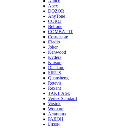
Alinco
Apex
DOZOR
AnyTone
СОЮЗ
Belfone
COMBAT IT
Созвездие
iRadio
Joker
Kenwood
Kydera
Kirisun
Datakam
SIRUS
Quansheng
Retevis
Rexant
ТАКТ Atex
Vertex Standard
Vostok
Wouxun
Альтавия
РАДОН
Бизон