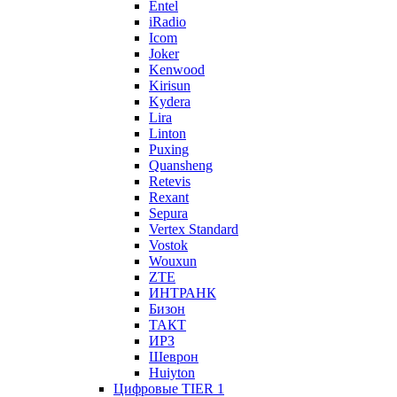
Entel
iRadio
Icom
Joker
Kenwood
Kirisun
Kydera
Lira
Linton
Puxing
Quansheng
Retevis
Rexant
Sepura
Vertex Standard
Vostok
Wouxun
ZTE
ИНТРАНК
Бизон
ТАКТ
ИРЗ
Шеврон
Huiyton
Цифровые TIER 1