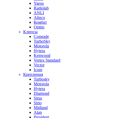
Yaesu
Radiolab
ANLI
Alinco
Комбат
Optim
Клипсы
Comrade
TurboSky
Motorola
Hytera
Kenwood
Vertex Standard
Vector
Icom
Крепления
Turbosky
Motorola
Hytera
Diamond
Sirus
Sirio
Midland
Alan
President