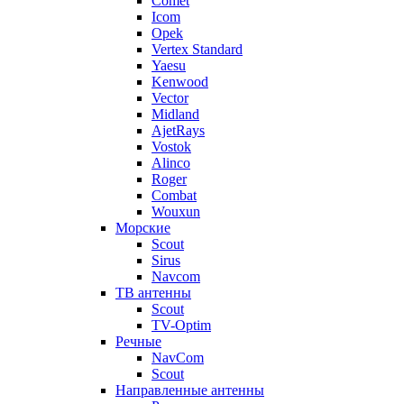
Comet
Icom
Opek
Vertex Standard
Yaesu
Kenwood
Vector
Midland
AjetRays
Vostok
Alinco
Roger
Combat
Wouxun
Морские
Scout
Sirus
Navcom
ТВ антенны
Scout
TV-Optim
Речные
NavCom
Scout
Направленные антенны