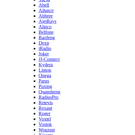
Abell
Ailunce
Abbree
AjetRays
Alinco
Belfone
Baofeng
Dexp
iRadio
Joker
JJ-Connect
Kydera
Linton
Onega
Parus
Puxing
Quansheng
RadiusPro
Retevis
Rexant
Roger
Voxtel
Vostok
Wouxun