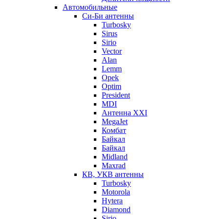
Автомобильные
Си-Би антенны
Turbosky
Sirus
Sirio
Vector
Alan
Lemm
Opek
Optim
President
MDI
Антенна XXI
MegaJet
Комбат
Байкал
Байкал
Midland
Maxrad
КВ, УКВ антенны
Turbosky
Motorola
Hytera
Diamond
Sirio