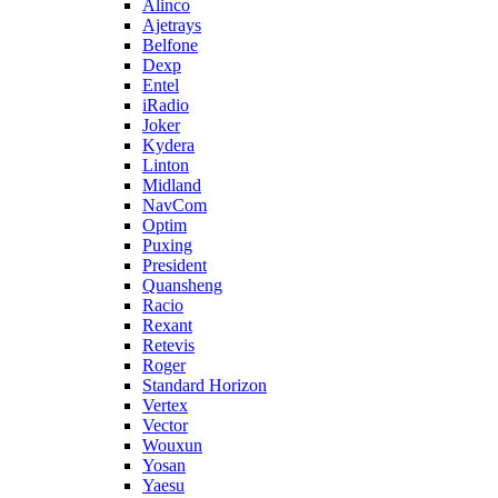
Alinco
Ajetrays
Belfone
Dexp
Entel
iRadio
Joker
Kydera
Linton
Midland
NavCom
Optim
Puxing
President
Quansheng
Racio
Rexant
Retevis
Roger
Standard Horizon
Vertex
Vector
Wouxun
Yosan
Yaesu