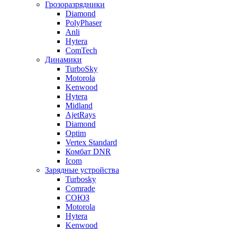
Грозоразрядники
Diamond
PolyPhaser
Anli
Hytera
ComTech
Динамики
TurboSky
Motorola
Kenwood
Hytera
Midland
AjetRays
Diamond
Optim
Vertex Standard
Комбат DNR
Icom
Зарядные устройства
Turbosky
Comrade
СОЮЗ
Motorola
Hytera
Kenwood