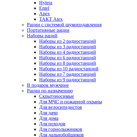
Hytera
Entel
Apex
ТАКТ Atex
Рации с системой шумоподавления
Портативные рации
Наборы раций
Наборы из 2 радиостанций
Наборы из 3 радиостанций
Наборы из 4 радиостанций
Наборы из 6 радиостанций
Наборы из 8 радиостанций
Наборы из 10 радиостанций
Наборы из 7 радиостанций
Наборы из 9 радиостанций
В подарок мужчине
Рации по назначению
Скрытоносимые
Для МЧС и пожарной охраны
Для велосипедистов
Для дачи
Для дома
Для походов
Для горнолыжников
Для дальнобойщиков