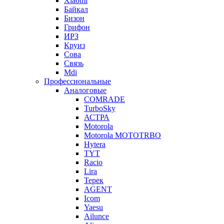
Xiaomi
Байкал
Бизон
Грифон
ИРЗ
Круиз
Сова
Связь
Mdi
Профессиональные
Аналоговые
COMRADE
TurboSky
АСТРА
Motorola
Motorola MOTOTRBO
Hytera
TYT
Racio
Lira
Терек
AGENT
Icom
Yaesu
Ailunce