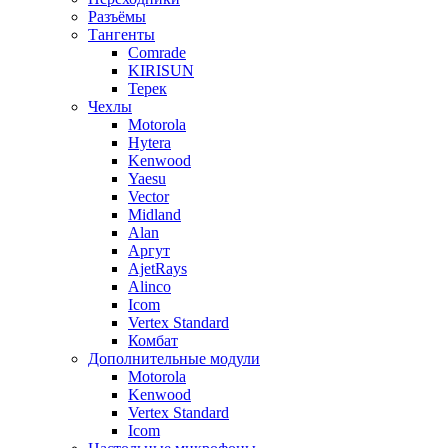
Разъёмы
Тангенты
Comrade
KIRISUN
Терек
Чехлы
Motorola
Hytera
Kenwood
Yaesu
Vector
Midland
Alan
Аргут
AjetRays
Alinco
Icom
Vertex Standard
Комбат
Дополнительные модули
Motorola
Kenwood
Vertex Standard
Icom