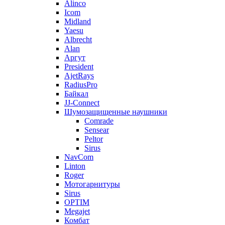
Alinco
Icom
Midland
Yaesu
Albrecht
Alan
Аргут
President
AjetRays
RadiusPro
Байкал
JJ-Connect
Шумозащищенные наушники
Comrade
Sensear
Peltor
Sirus
NavCom
Linton
Roger
Мотогарнитуры
Sirus
OPTIM
Megajet
Комбат