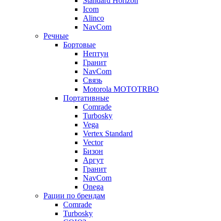
Standard Horizon
Icom
Alinco
NavCom
Речные
Бортовые
Нептун
Гранит
NavCom
Связь
Motorola MOTOTRBO
Портативные
Comrade
Turbosky
Vega
Vertex Standard
Vector
Бизон
Аргут
Гранит
NavCom
Onega
Рации по брендам
Comrade
Turbosky