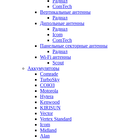
Радиал
ComTech
Вертикальные антенны
Радиал
Дипольные антенны
Радиал
Icom
ComTech
Панельные секторные антенны
Радиал
Wi-Fi антенны
Scout
Аккумуляторы
Comrade
TurboSky
СОЮЗ
Motorola
Hytera
Kenwood
KIRISUN
Vector
Vertex Standard
Icom
Midland
Alan