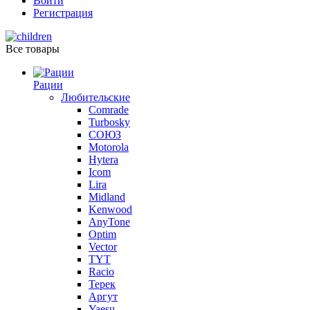
Войти
Регистрация
Все товары
Рации
Любительские
Comrade
Turbosky
СОЮЗ
Motorola
Hytera
Icom
Lira
Midland
Kenwood
AnyTone
Optim
Vector
TYT
Racio
Терек
Аргут
Yaesu