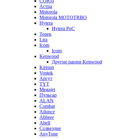
СОЮЗ
Астра
Motorola
Motorola MOTOTRBO
Hytera
Hytera PoC
Терек
Lira
Icom
Icom
Kenwood
Другие рации Kenwood
Kirisun
Vostok
Аргут
TYT
Megajet
Пульсар
ALAN
Combat
Ailunce
Abbree
Abell
Созвездие
AnyTone