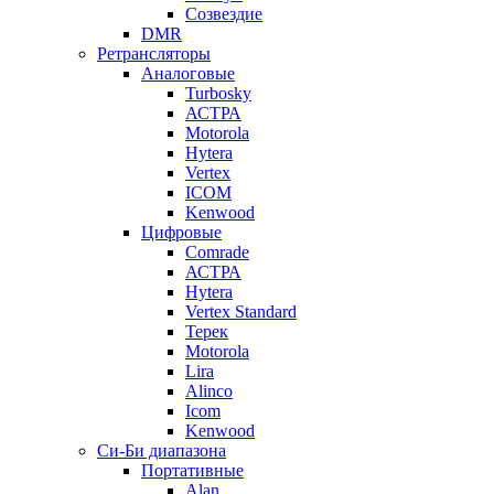
Созвездие
DMR
Ретрансляторы
Аналоговые
Turbosky
АСТРА
Motorola
Hytera
Vertex
ICOM
Kenwood
Цифровые
Comrade
АСТРА
Hytera
Vertex Standard
Терек
Motorola
Lira
Alinco
Icom
Kenwood
Си-Би диапазона
Портативные
Alan