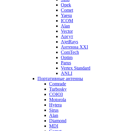
Opek
Comet
Yaesu
ICOM
Alan
Vector
Аргут
AjetRays
Антенна XXI
ComTech
Optim
Parus
Vertex Standard
ANLI
Портативные антенны
Comrade
Turbosky
СОЮЗ
Motorola
Hytera
Sirus
Alan
Diamond
MDI