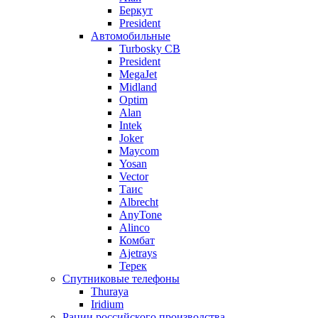
Беркут
President
Автомобильные
Turbosky CB
President
MegaJet
Midland
Optim
Alan
Intek
Joker
Maycom
Yosan
Vector
Таис
Albrecht
AnyTone
Alinco
Комбат
Ajetrays
Терек
Спутниковые телефоны
Thuraya
Iridium
Рации российского производства