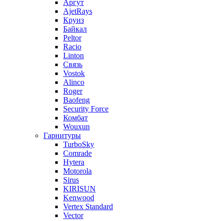
Аргут
AjetRays
Круиз
Байкал
Peltor
Racio
Linton
Связь
Vostok
Alinco
Roger
Baofeng
Security Force
Комбат
Wouxun
Гарнитуры
TurboSky
Comrade
Hytera
Motorola
Sirus
KIRISUN
Kenwood
Vertex Standard
Vector