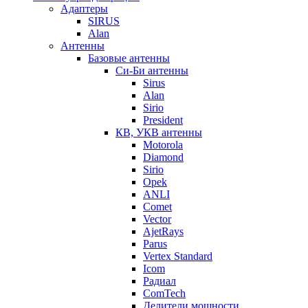
Адаптеры
SIRUS
Alan
Антенны
Базовые антенны
Си-Би антенны
Sirus
Alan
Sirio
President
КВ, УКВ антенны
Motorola
Diamond
Sirio
Opek
ANLI
Comet
Vector
AjetRays
Parus
Vertex Standard
Icom
Радиал
ComTech
Делители мощности