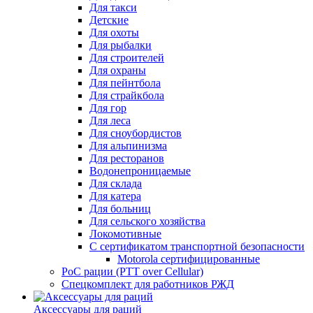
Для такси
Детские
Для охоты
Для рыбалки
Для строителей
Для охраны
Для пейнтбола
Для страйкбола
Для гор
Для леса
Для сноубордистов
Для альпинизма
Для ресторанов
Водонепроницаемые
Для склада
Для катера
Для больниц
Для сельского хозяйства
Локомотивные
С сертификатом транспортной безопасности
Motorola сертифицированные
PoC рации (PTT over Cellular)
Спецкомплект для работников РЖД
Аксессуары для раций