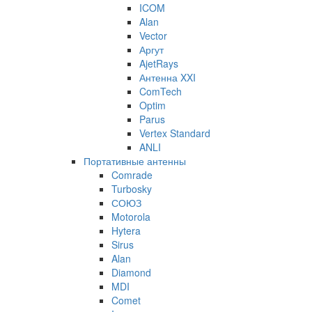
ICOM
Alan
Vector
Аргут
AjetRays
Антенна XXI
ComTech
Optim
Parus
Vertex Standard
ANLI
Портативные антенны
Comrade
Turbosky
СОЮЗ
Motorola
Hytera
Sirus
Alan
Diamond
MDI
Comet