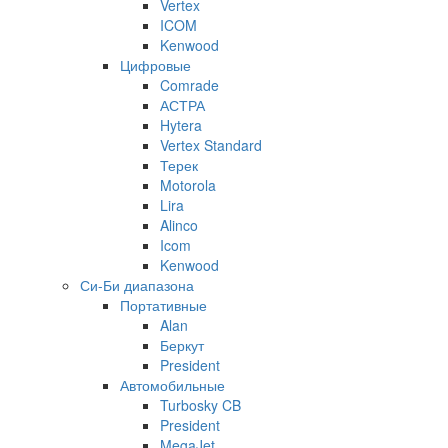
Vertex
ICOM
Kenwood
Цифровые
Comrade
АСТРА
Hytera
Vertex Standard
Терек
Motorola
Lira
Alinco
Icom
Kenwood
Си-Би диапазона
Портативные
Alan
Беркут
President
Автомобильные
Turbosky CB
President
MegaJet