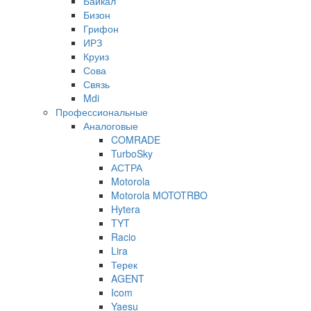
Байкал
Бизон
Грифон
ИРЗ
Круиз
Сова
Связь
Mdi
Профессиональные
Аналоговые
COMRADE
TurboSky
АСТРА
Motorola
Motorola MOTOTRBO
Hytera
TYT
Racio
Lira
Терек
AGENT
Icom
Yaesu