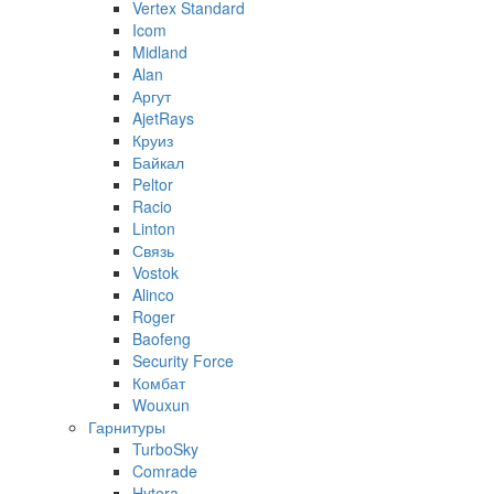
Vertex Standard
Icom
Midland
Alan
Аргут
AjetRays
Круиз
Байкал
Peltor
Racio
Linton
Связь
Vostok
Alinco
Roger
Baofeng
Security Force
Комбат
Wouxun
Гарнитуры
TurboSky
Comrade
Hytera