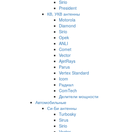
Sirio
President
КВ, УКВ антенны
Motorola
Diamond
Sirio
Opek
ANLI
Comet
Vector
AjetRays
Parus
Vertex Standard
Icom
Радиал
ComTech
Делители мощности
Автомобильные
Си-Би антенны
Turbosky
Sirus
Sirio
Vector