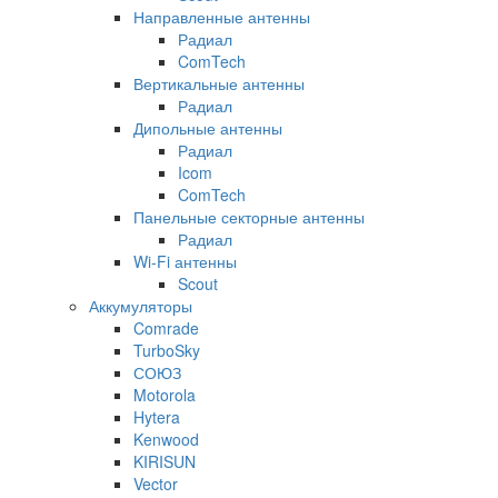
Направленные антенны
Радиал
ComTech
Вертикальные антенны
Радиал
Дипольные антенны
Радиал
Icom
ComTech
Панельные секторные антенны
Радиал
Wi-Fi антенны
Scout
Аккумуляторы
Comrade
TurboSky
СОЮЗ
Motorola
Hytera
Kenwood
KIRISUN
Vector