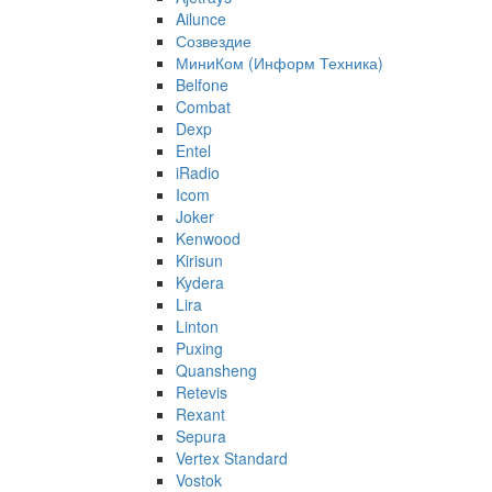
Ailunce
Созвездие
МиниКом (Информ Техника)
Belfone
Combat
Dexp
Entel
iRadio
Icom
Joker
Kenwood
Kirisun
Kydera
Lira
Linton
Puxing
Quansheng
Retevis
Rexant
Sepura
Vertex Standard
Vostok