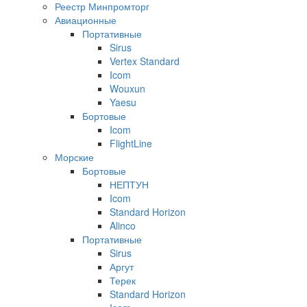
Реестр Минпромторг
Авиационные
Портативные
Sirus
Vertex Standard
Icom
Wouxun
Yaesu
Бортовые
Icom
FlightLine
Морские
Бортовые
НЕПТУН
Icom
Standard Horizon
Alinco
Портативные
Sirus
Аргут
Терек
Standard Horizon