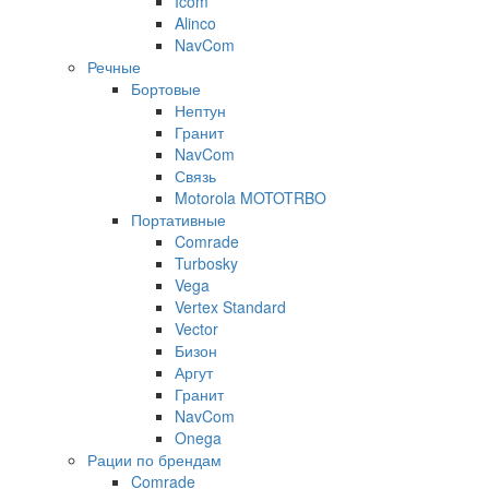
Icom
Alinco
NavCom
Речные
Бортовые
Нептун
Гранит
NavCom
Связь
Motorola MOTOTRBO
Портативные
Comrade
Turbosky
Vega
Vertex Standard
Vector
Бизон
Аргут
Гранит
NavCom
Onega
Рации по брендам
Comrade