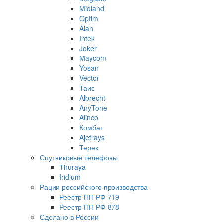
Midland
Optim
Alan
Intek
Joker
Maycom
Yosan
Vector
Таис
Albrecht
AnyTone
Alinco
Комбат
Ajetrays
Терек
Спутниковые телефоны
Thuraya
Iridium
Рации российского производства
Реестр ПП РФ 719
Реестр ПП РФ 878
Сделано в России