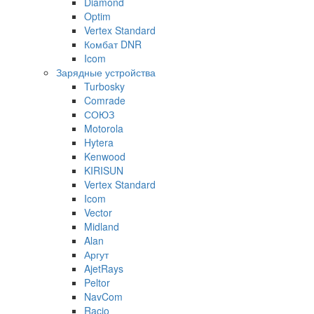
Diamond
Optim
Vertex Standard
Комбат DNR
Icom
Зарядные устройства
Turbosky
Comrade
СОЮЗ
Motorola
Hytera
Kenwood
KIRISUN
Vertex Standard
Icom
Vector
Midland
Alan
Аргут
AjetRays
Peltor
NavCom
Racio