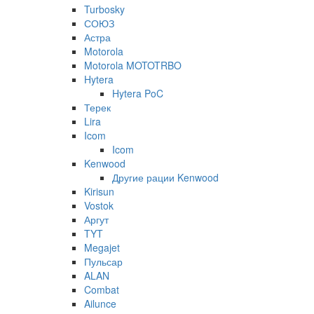
Turbosky
СОЮЗ
Астра
Motorola
Motorola MOTOTRBO
Hytera
Hytera PoC
Терек
Lira
Icom
Icom
Kenwood
Другие рации Kenwood
Kirisun
Vostok
Аргут
TYT
Megajet
Пульсар
ALAN
Combat
Ailunce