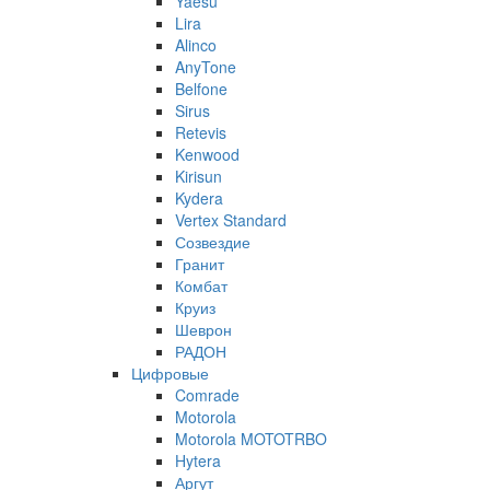
Yaesu
Lira
Alinco
AnyTone
Belfone
Sirus
Retevis
Kenwood
Kirisun
Kydera
Vertex Standard
Созвездие
Гранит
Комбат
Круиз
Шеврон
РАДОН
Цифровые
Comrade
Motorola
Motorola MOTOTRBO
Hytera
Аргут