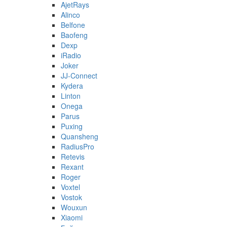
AjetRays
Alinco
Belfone
Baofeng
Dexp
iRadio
Joker
JJ-Connect
Kydera
Linton
Onega
Parus
Puxing
Quansheng
RadiusPro
Retevis
Rexant
Roger
Voxtel
Vostok
Wouxun
Xiaomi