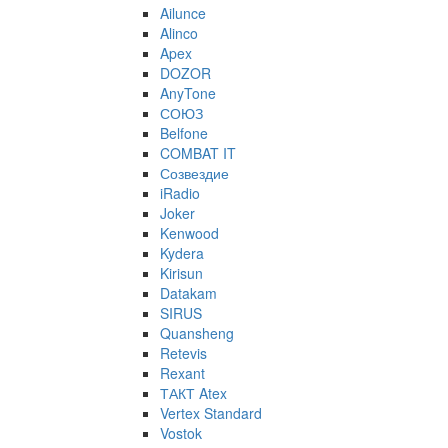
Ailunce
Alinco
Apex
DOZOR
AnyTone
СОЮЗ
Belfone
COMBAT IT
Созвездие
iRadio
Joker
Kenwood
Kydera
Kirisun
Datakam
SIRUS
Quansheng
Retevis
Rexant
ТАКТ Atex
Vertex Standard
Vostok