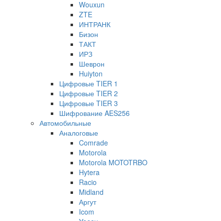
Wouxun
ZTE
ИНТРАНК
Бизон
ТАКТ
ИРЗ
Шеврон
Huiyton
Цифровые TIER 1
Цифровые TIER 2
Цифровые TIER 3
Шифрование AES256
Автомобильные
Аналоговые
Comrade
Motorola
Motorola MOTOTRBO
Hytera
Racio
Midland
Аргут
Icom