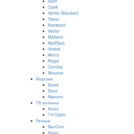
Icom
Opek
Vertex Standard
Yaesu
Kenwood
Vector
Midland
AjetRays
Vostok
Alinco
Roger
Combat
Wouxun
Морские
Scout
Sirus
Navcom
ТВ антенны
Scout
TV-Optim
Речные
NavCom
Scout