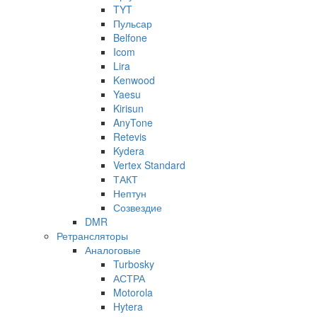
TYT
Пульсар
Belfone
Icom
Lira
Kenwood
Yaesu
Kirisun
AnyTone
Retevis
Kydera
Vertex Standard
ТАКТ
Нептун
Созвездие
DMR
Ретрансляторы
Аналоговые
Turbosky
АСТРА
Motorola
Hytera