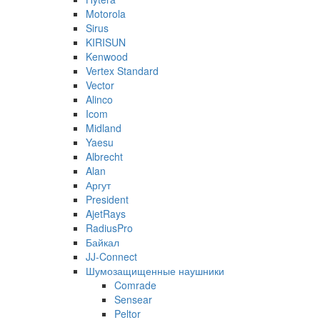
Motorola
Sirus
KIRISUN
Kenwood
Vertex Standard
Vector
Alinco
Icom
Midland
Yaesu
Albrecht
Alan
Аргут
President
AjetRays
RadiusPro
Байкал
JJ-Connect
Шумозащищенные наушники
Comrade
Sensear
Peltor