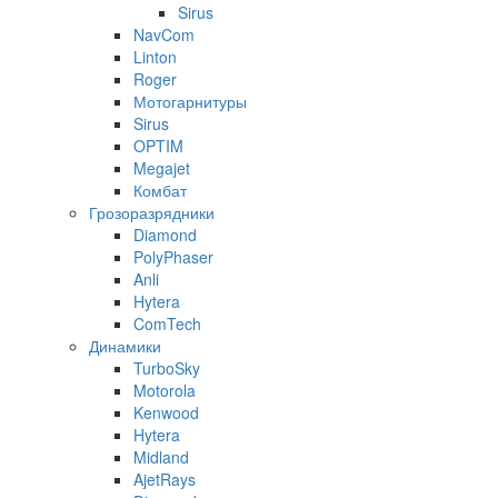
Sirus
NavCom
Linton
Roger
Мотогарнитуры
Sirus
OPTIM
Megajet
Комбат
Грозоразрядники
Diamond
PolyPhaser
Anli
Hytera
ComTech
Динамики
TurboSky
Motorola
Kenwood
Hytera
Midland
AjetRays