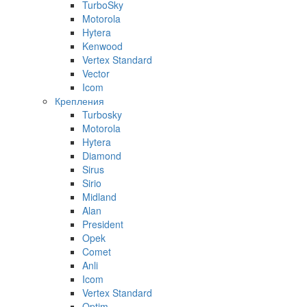
TurboSky
Motorola
Hytera
Kenwood
Vertex Standard
Vector
Icom
Крепления
Turbosky
Motorola
Hytera
Diamond
Sirus
Sirio
Midland
Alan
President
Opek
Comet
Anli
Icom
Vertex Standard
Optim