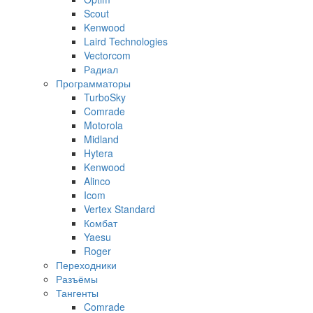
Scout
Kenwood
Laird Technologies
Vectorcom
Радиал
Программаторы
TurboSky
Comrade
Motorola
Midland
Hytera
Kenwood
Alinco
Icom
Vertex Standard
Комбат
Yaesu
Roger
Переходники
Разъёмы
Тангенты
Comrade