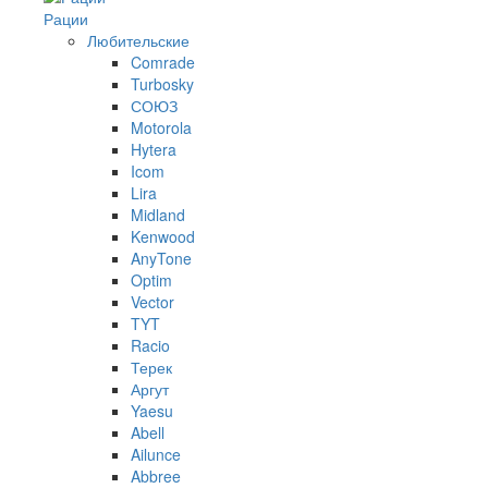
Рации
Любительские
Comrade
Turbosky
СОЮЗ
Motorola
Hytera
Icom
Lira
Midland
Kenwood
AnyTone
Optim
Vector
TYT
Racio
Терек
Аргут
Yaesu
Abell
Ailunce
Abbree