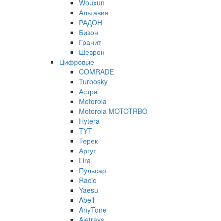
Wouxun
Альтавия
РАДОН
Бизон
Гранит
Шеврон
Цифровые
COMRADE
Turbosky
Астра
Motorola
Motorola MOTOTRBO
Hytera
TYT
Терек
Аргут
Lira
Пульсар
Racio
Yaesu
Abell
AnyTone
Ajetrays