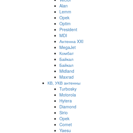
Alan
Lemm
Opek
Optim
President
MDI
Антенна XXI
MegaJet
Комбат
Байкал
Байкал
Midland
Maxrad
КВ, УКВ антенны
Turbosky
Motorola
Hytera
Diamond
Sirio
Opek
Comet
Yaesu