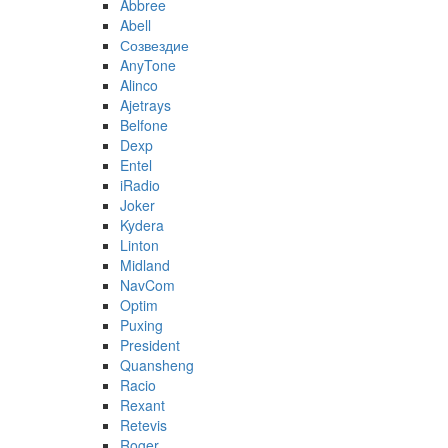
Abbree
Abell
Созвездие
AnyTone
Alinco
Ajetrays
Belfone
Dexp
Entel
iRadio
Joker
Kydera
Linton
Midland
NavCom
Optim
Puxing
President
Quansheng
Racio
Rexant
Retevis
Roger