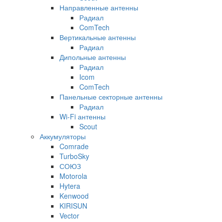
Направленные антенны
Радиал
ComTech
Вертикальные антенны
Радиал
Дипольные антенны
Радиал
Icom
ComTech
Панельные секторные антенны
Радиал
Wi-Fi антенны
Scout
Аккумуляторы
Comrade
TurboSky
СОЮЗ
Motorola
Hytera
Kenwood
KIRISUN
Vector