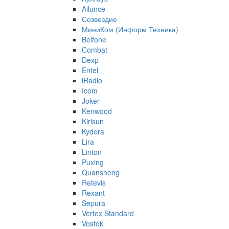
Ailunce
Созвездие
МиниКом (Информ Техника)
Belfone
Combat
Dexp
Entel
iRadio
Icom
Joker
Kenwood
Kirisun
Kydera
Lira
Linton
Puxing
Quansheng
Retevis
Rexant
Sepura
Vertex Standard
Vostok