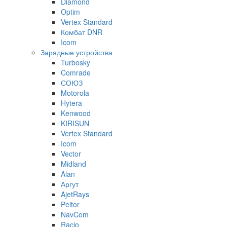
Diamond
Optim
Vertex Standard
Комбат DNR
Icom
Зарядные устройства
Turbosky
Comrade
СОЮЗ
Motorola
Hytera
Kenwood
KIRISUN
Vertex Standard
Icom
Vector
Midland
Alan
Аргут
AjetRays
Peltor
NavCom
Racio