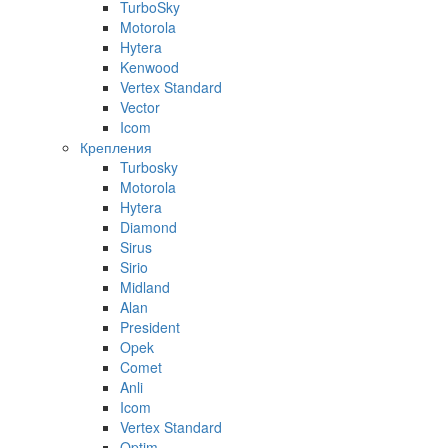
TurboSky
Motorola
Hytera
Kenwood
Vertex Standard
Vector
Icom
Крепления
Turbosky
Motorola
Hytera
Diamond
Sirus
Sirio
Midland
Alan
President
Opek
Comet
Anli
Icom
Vertex Standard
Optim