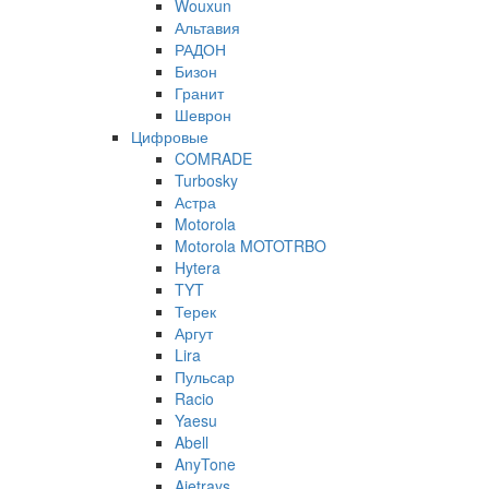
Wouxun
Альтавия
РАДОН
Бизон
Гранит
Шеврон
Цифровые
COMRADE
Turbosky
Астра
Motorola
Motorola MOTOTRBO
Hytera
TYT
Терек
Аргут
Lira
Пульсар
Racio
Yaesu
Abell
AnyTone
Ajetrays