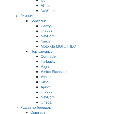
Icom
Alinco
NavCom
Речные
Бортовые
Нептун
Гранит
NavCom
Связь
Motorola MOTOTRBO
Портативные
Comrade
Turbosky
Vega
Vertex Standard
Vector
Бизон
Аргут
Гранит
NavCom
Onega
Рации по брендам
Comrade