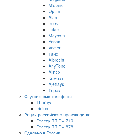
Midland
Optim
Alan
Intek
Joker
Maycom
Yosan
Vector
Таис
Albrecht
AnyTone
Alinco
Комбат
Ajetrays
Терек
Спутниковые телефоны
Thuraya
Iridium
Рации российского производства
Реестр ПП РФ 719
Реестр ПП РФ 878
Сделано в России