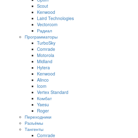
Scout
Kenwood
Laird Technologies
Vectorcom
Радиал
Программаторы
TurboSky
Comrade
Motorola
Midland
Hytera
Kenwood
Alinco
Icom
Vertex Standard
Комбат
Yaesu
Roger
Переходники
Разъёмы
Тангенты
Comrade