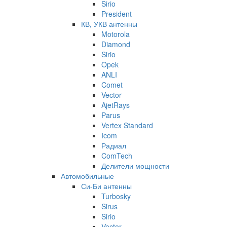
Sirio
President
КВ, УКВ антенны
Motorola
Diamond
Sirio
Opek
ANLI
Comet
Vector
AjetRays
Parus
Vertex Standard
Icom
Радиал
ComTech
Делители мощности
Автомобильные
Си-Би антенны
Turbosky
Sirus
Sirio
Vector