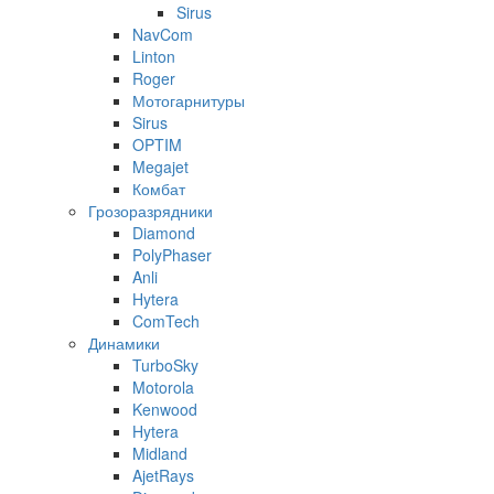
Sirus
NavCom
Linton
Roger
Мотогарнитуры
Sirus
OPTIM
Megajet
Комбат
Грозоразрядники
Diamond
PolyPhaser
Anli
Hytera
ComTech
Динамики
TurboSky
Motorola
Kenwood
Hytera
Midland
AjetRays