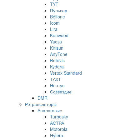
TYT
Пульсар
Belfone
Icom
Lira
Kenwood
Yaesu
Kirisun
AnyTone
Retevis
Kydera
Vertex Standard
ТАКТ
Нептун
Созвездие
DMR
Ретрансляторы
Аналоговые
Turbosky
АСТРА
Motorola
Hytera