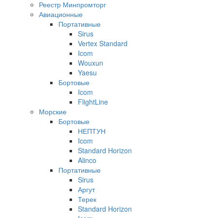
Реестр Минпромторг
Авиационные
Портативные
Sirus
Vertex Standard
Icom
Wouxun
Yaesu
Бортовые
Icom
FlightLine
Морские
Бортовые
НЕПТУН
Icom
Standard Horizon
Alinco
Портативные
Sirus
Аргут
Терек
Standard Horizon