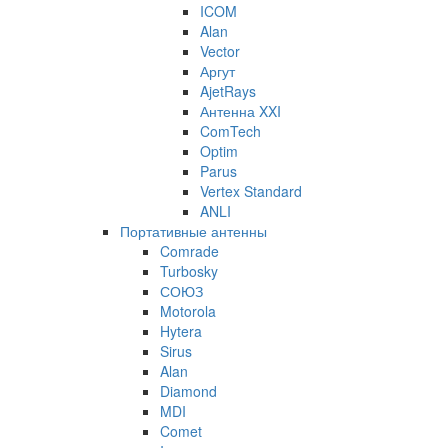
ICOM
Alan
Vector
Аргут
AjetRays
Антенна XXI
ComTech
Optim
Parus
Vertex Standard
ANLI
Портативные антенны
Comrade
Turbosky
СОЮЗ
Motorola
Hytera
Sirus
Alan
Diamond
MDI
Comet