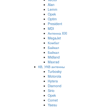
Alan
Lemm
Opek
Optim
President
MDI
Антенна XXI
MegaJet
Комбат
Байкал
Байкал
Midland
Maxrad
КВ, УКВ антенны
Turbosky
Motorola
Hytera
Diamond
Sirio
Opek
Comet
Yaesu