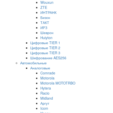
Wouxun
ZTE
ИНТРАНК
Бизон
ТАКТ
ИРЗ
Шеврон
Huiyton
Цифровые TIER 1
Цифровые TIER 2
Цифровые TIER 3
Шифрование AES256
Автомобильные
Аналоговые
Comrade
Motorola
Motorola MOTOTRBO
Hytera
Racio
Midland
Аргут
Icom