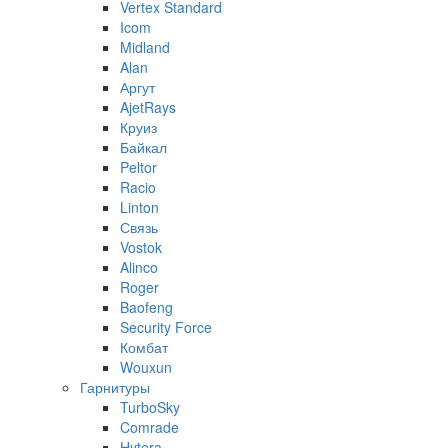
Vertex Standard
Icom
Midland
Alan
Аргут
AjetRays
Круиз
Байкал
Peltor
Racio
Linton
Связь
Vostok
Alinco
Roger
Baofeng
Security Force
Комбат
Wouxun
Гарнитуры
TurboSky
Comrade
Hytera