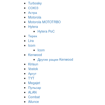
Turbosky
СОЮЗ
Астра
Motorola
Motorola MOTOTRBO
Hytera
Hytera PoC
Терек
Lira
Icom
Icom
Kenwood
Другие рации Kenwood
Kirisun
Vostok
Аргут
TYT
Megajet
Пульсар
ALAN
Combat
Ailunce