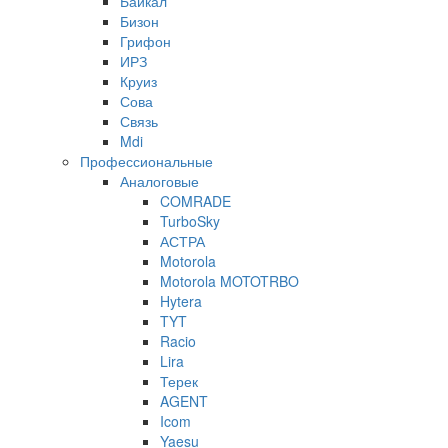
Байкал
Бизон
Грифон
ИРЗ
Круиз
Сова
Связь
Mdi
Профессиональные
Аналоговые
COMRADE
TurboSky
АСТРА
Motorola
Motorola MOTOTRBO
Hytera
TYT
Racio
Lira
Терек
AGENT
Icom
Yaesu