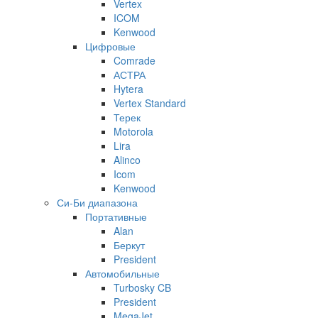
Vertex
ICOM
Kenwood
Цифровые
Comrade
АСТРА
Hytera
Vertex Standard
Терек
Motorola
Lira
Alinco
Icom
Kenwood
Си-Би диапазона
Портативные
Alan
Беркут
President
Автомобильные
Turbosky CB
President
MegaJet