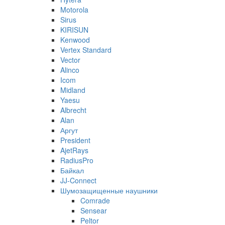
Motorola
Sirus
KIRISUN
Kenwood
Vertex Standard
Vector
Alinco
Icom
Midland
Yaesu
Albrecht
Alan
Аргут
President
AjetRays
RadiusPro
Байкал
JJ-Connect
Шумозащищенные наушники
Comrade
Sensear
Peltor