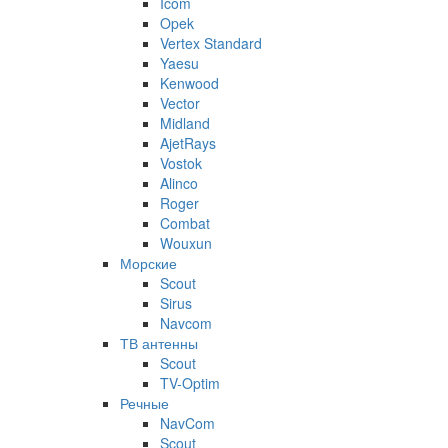
Icom
Opek
Vertex Standard
Yaesu
Kenwood
Vector
Midland
AjetRays
Vostok
Alinco
Roger
Combat
Wouxun
Морские
Scout
Sirus
Navcom
ТВ антенны
Scout
TV-Optim
Речные
NavCom
Scout