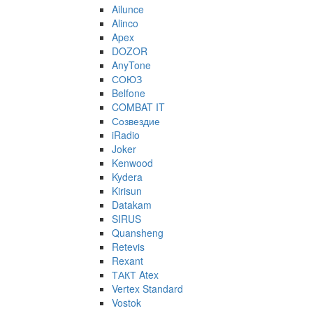
Ailunce
Alinco
Apex
DOZOR
AnyTone
СОЮЗ
Belfone
COMBAT IT
Созвездие
iRadio
Joker
Kenwood
Kydera
Kirisun
Datakam
SIRUS
Quansheng
Retevis
Rexant
ТАКТ Atex
Vertex Standard
Vostok