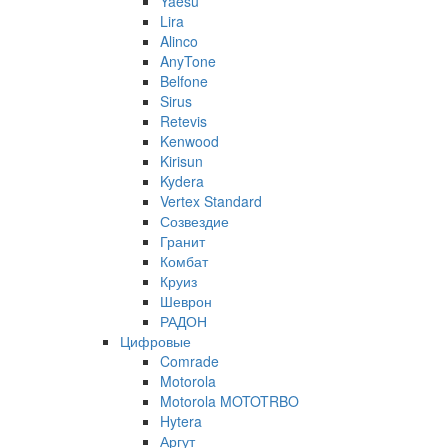
Yaesu
Lira
Alinco
AnyTone
Belfone
Sirus
Retevis
Kenwood
Kirisun
Kydera
Vertex Standard
Созвездие
Гранит
Комбат
Круиз
Шеврон
РАДОН
Цифровые
Comrade
Motorola
Motorola MOTOTRBO
Hytera
Аргут