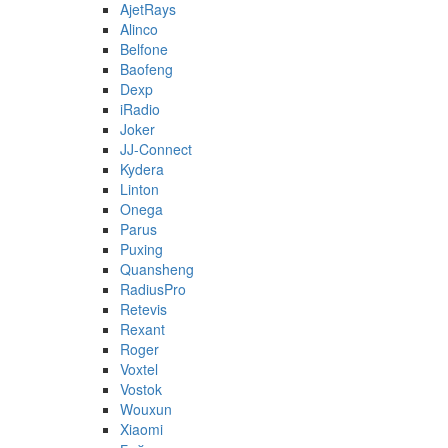
AjetRays
Alinco
Belfone
Baofeng
Dexp
iRadio
Joker
JJ-Connect
Kydera
Linton
Onega
Parus
Puxing
Quansheng
RadiusPro
Retevis
Rexant
Roger
Voxtel
Vostok
Wouxun
Xiaomi