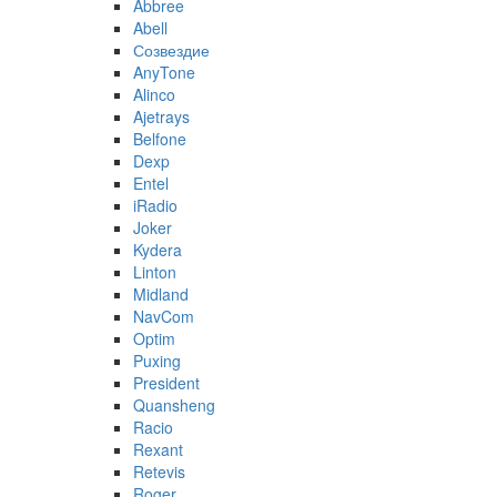
Abbree
Abell
Созвездие
AnyTone
Alinco
Ajetrays
Belfone
Dexp
Entel
iRadio
Joker
Kydera
Linton
Midland
NavCom
Optim
Puxing
President
Quansheng
Racio
Rexant
Retevis
Roger