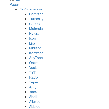
Рации
Любительские
Comrade
Turbosky
СОЮЗ
Motorola
Hytera
Icom
Lira
Midland
Kenwood
AnyTone
Optim
Vector
TYT
Racio
Терек
Аргут
Yaesu
Abell
Ailunce
Abbree