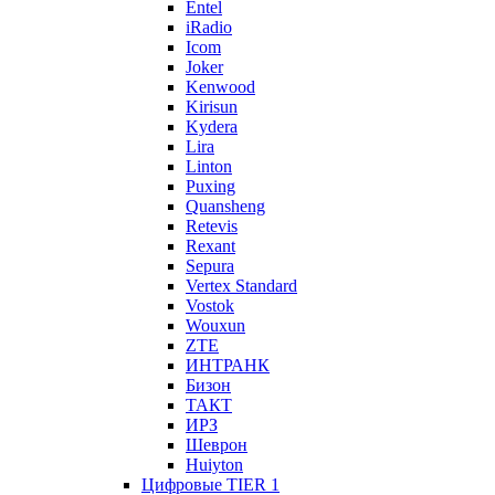
Entel
iRadio
Icom
Joker
Kenwood
Kirisun
Kydera
Lira
Linton
Puxing
Quansheng
Retevis
Rexant
Sepura
Vertex Standard
Vostok
Wouxun
ZTE
ИНТРАНК
Бизон
ТАКТ
ИРЗ
Шеврон
Huiyton
Цифровые TIER 1