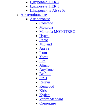
Цифровые TIER 2
Цифровые TIER 3
Шифрование AES256
Автомобильные
Аналоговые
Comrade
Motorola
Motorola MOTOTRBO
Hytera
Racio
Midland
Аргут
Icom
Yaesu
Lira
Alinco
AnyTone
Belfone
Sirus
Retevis
Kenwood
Kirisun
Kydera
Vertex Standard
Созвездие