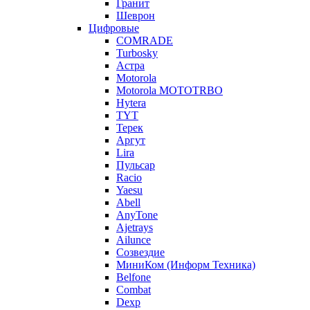
Гранит
Шеврон
Цифровые
COMRADE
Turbosky
Астра
Motorola
Motorola MOTOTRBO
Hytera
TYT
Терек
Аргут
Lira
Пульсар
Racio
Yaesu
Abell
AnyTone
Ajetrays
Ailunce
Созвездие
МиниКом (Информ Техника)
Belfone
Combat
Dexp