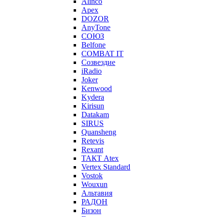
Alinco
Apex
DOZOR
AnyTone
СОЮЗ
Belfone
COMBAT IT
Созвездие
iRadio
Joker
Kenwood
Kydera
Kirisun
Datakam
SIRUS
Quansheng
Retevis
Rexant
ТАКТ Atex
Vertex Standard
Vostok
Wouxun
Альтавия
РАДОН
Бизон