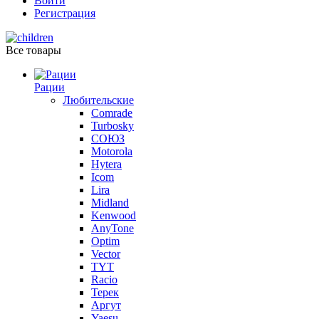
Войти
Регистрация
Все товары
Рации
Любительские
Comrade
Turbosky
СОЮЗ
Motorola
Hytera
Icom
Lira
Midland
Kenwood
AnyTone
Optim
Vector
TYT
Racio
Терек
Аргут
Yaesu