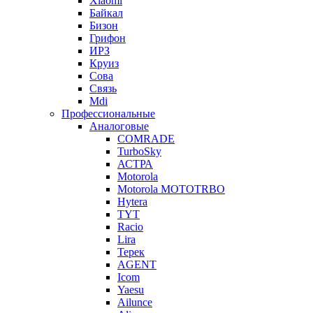
Xiaomi
Байкал
Бизон
Грифон
ИРЗ
Круиз
Сова
Связь
Mdi
Профессиональные
Аналоговые
COMRADE
TurboSky
АСТРА
Motorola
Motorola MOTOTRBO
Hytera
TYT
Racio
Lira
Терек
AGENT
Icom
Yaesu
Ailunce