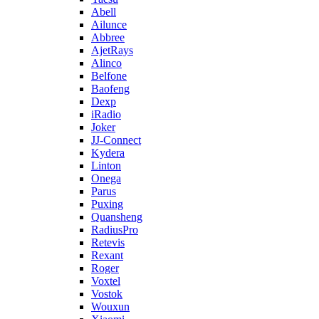
Abell
Ailunce
Abbree
AjetRays
Alinco
Belfone
Baofeng
Dexp
iRadio
Joker
JJ-Connect
Kydera
Linton
Onega
Parus
Puxing
Quansheng
RadiusPro
Retevis
Rexant
Roger
Voxtel
Vostok
Wouxun