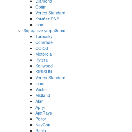
Diamond
Optim
Vertex Standard
Комбат DNR
Icom
Зарядные устройства
Turbosky
Comrade
СОЮЗ
Motorola
Hytera
Kenwood
KIRISUN
Vertex Standard
Icom
Vector
Midland
Alan
Аргут
AjetRays
Peltor
NavCom
Racio