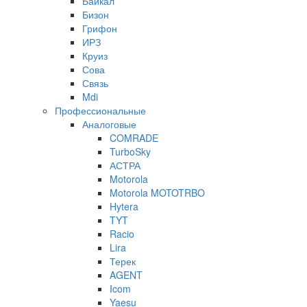
Байкал
Бизон
Грифон
ИРЗ
Круиз
Сова
Связь
Mdi
Профессиональные
Аналоговые
COMRADE
TurboSky
АСТРА
Motorola
Motorola MOTOTRBO
Hytera
TYT
Racio
Lira
Терек
AGENT
Icom
Yaesu