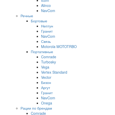
Icom
Alinco
NavCom
Речные
Бортовые
Нептун
Гранит
NavCom
Связь
Motorola MOTOTRBO
Портативные
Comrade
Turbosky
Vega
Vertex Standard
Vector
Бизон
Аргут
Гранит
NavCom
Onega
Рации по брендам
Comrade