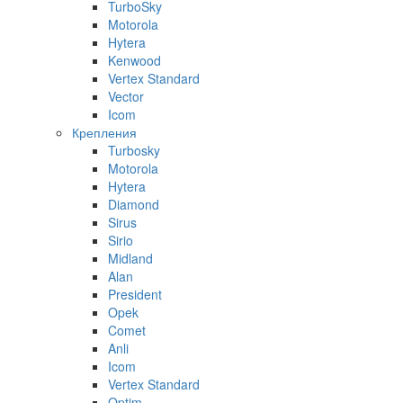
TurboSky
Motorola
Hytera
Kenwood
Vertex Standard
Vector
Icom
Крепления
Turbosky
Motorola
Hytera
Diamond
Sirus
Sirio
Midland
Alan
President
Opek
Comet
Anli
Icom
Vertex Standard
Optim