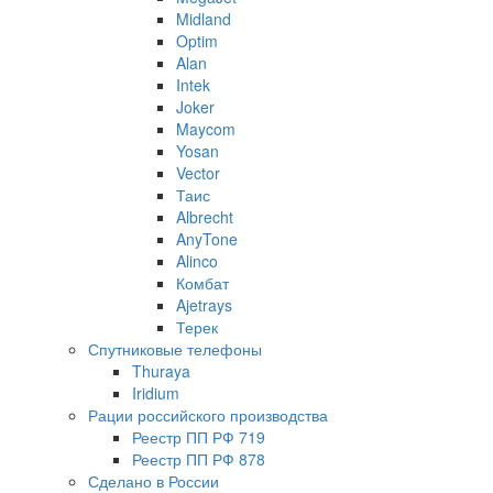
Midland
Optim
Alan
Intek
Joker
Maycom
Yosan
Vector
Таис
Albrecht
AnyTone
Alinco
Комбат
Ajetrays
Терек
Спутниковые телефоны
Thuraya
Iridium
Рации российского производства
Реестр ПП РФ 719
Реестр ПП РФ 878
Сделано в России