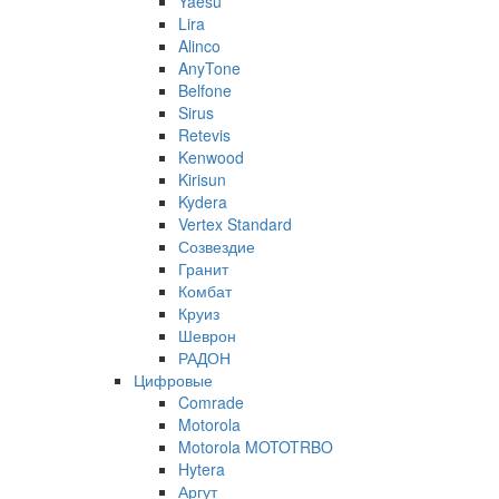
Yaesu
Lira
Alinco
AnyTone
Belfone
Sirus
Retevis
Kenwood
Kirisun
Kydera
Vertex Standard
Созвездие
Гранит
Комбат
Круиз
Шеврон
РАДОН
Цифровые
Comrade
Motorola
Motorola MOTOTRBO
Hytera
Аргут