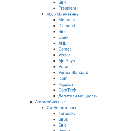
Sirio
President
КВ, УКВ антенны
Motorola
Diamond
Sirio
Opek
ANLI
Comet
Vector
AjetRays
Parus
Vertex Standard
Icom
Радиал
ComTech
Делители мощности
Автомобильные
Си-Би антенны
Turbosky
Sirus
Sirio
Vector