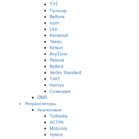
TYT
Пульсар
Belfone
Icom
Lira
Kenwood
Yaesu
Kirisun
AnyTone
Retevis
Kydera
Vertex Standard
ТАКТ
Нептун
Созвездие
DMR
Ретрансляторы
Аналоговые
Turbosky
АСТРА
Motorola
Hytera