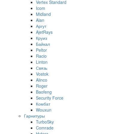
Vertex Standard
Icom
Midland
Alan
Аргут
AjetRays
Круиз
Байкал
Peltor
Racio
Linton
Связь
Vostok
Alinco
Roger
Baofeng
Security Force
Комбат
Wouxun
Гарнитуры
TurboSky
Comrade
Hytera