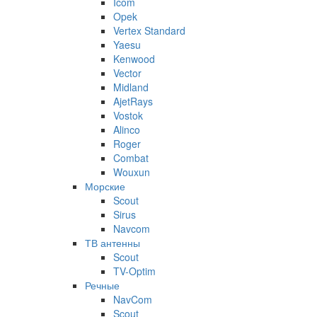
Icom
Opek
Vertex Standard
Yaesu
Kenwood
Vector
Midland
AjetRays
Vostok
Alinco
Roger
Combat
Wouxun
Морские
Scout
Sirus
Navcom
ТВ антенны
Scout
TV-Optim
Речные
NavCom
Scout