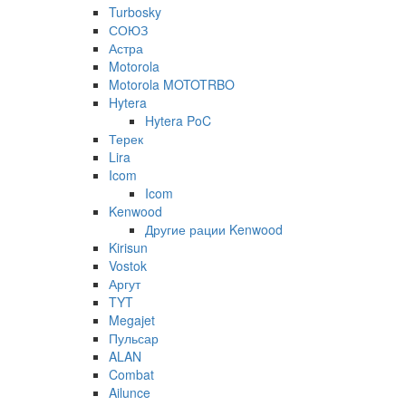
Turbosky
СОЮЗ
Астра
Motorola
Motorola MOTOTRBO
Hytera
Hytera PoC
Терек
Lira
Icom
Icom
Kenwood
Другие рации Kenwood
Kirisun
Vostok
Аргут
TYT
Megajet
Пульсар
ALAN
Combat
Ailunce