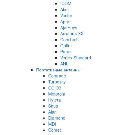
ICOM
Alan
Vector
Аргут
AjetRays
Антенна XXI
ComTech
Optim
Parus
Vertex Standard
ANLI
Портативные антенны
Comrade
Turbosky
СОЮЗ
Motorola
Hytera
Sirus
Alan
Diamond
MDI
Comet