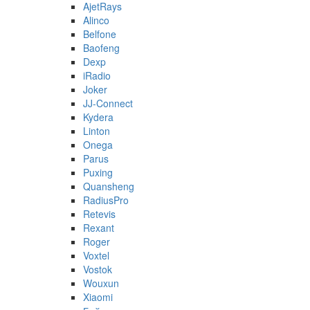
AjetRays
Alinco
Belfone
Baofeng
Dexp
iRadio
Joker
JJ-Connect
Kydera
Linton
Onega
Parus
Puxing
Quansheng
RadiusPro
Retevis
Rexant
Roger
Voxtel
Vostok
Wouxun
Xiaomi