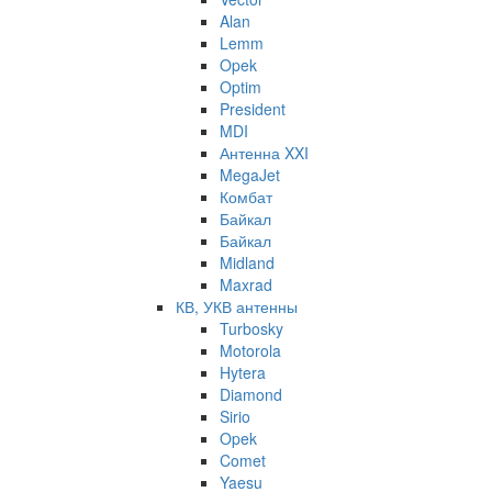
Alan
Lemm
Opek
Optim
President
MDI
Антенна XXI
MegaJet
Комбат
Байкал
Байкал
Midland
Maxrad
КВ, УКВ антенны
Turbosky
Motorola
Hytera
Diamond
Sirio
Opek
Comet
Yaesu