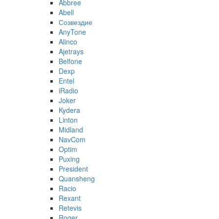
Abbree
Abell
Созвездие
AnyTone
Alinco
Ajetrays
Belfone
Dexp
Entel
iRadio
Joker
Kydera
Linton
Midland
NavCom
Optim
Puxing
President
Quansheng
Racio
Rexant
Retevis
Roger