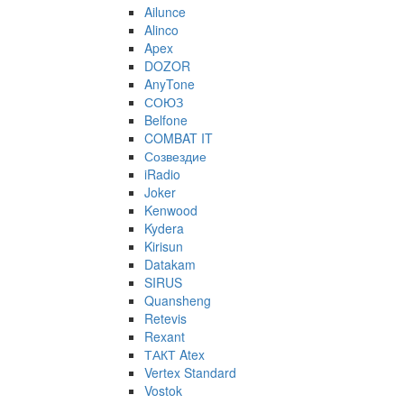
Ailunce
Alinco
Apex
DOZOR
AnyTone
СОЮЗ
Belfone
COMBAT IT
Созвездие
iRadio
Joker
Kenwood
Kydera
Kirisun
Datakam
SIRUS
Quansheng
Retevis
Rexant
ТАКТ Atex
Vertex Standard
Vostok