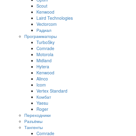
Scout
Kenwood
Laird Technologies
Vectorcom
Радиал
Программаторы
TurboSky
Comrade
Motorola
Midland
Hytera
Kenwood
Alinco
Icom
Vertex Standard
Комбат
Yaesu
Roger
Переходники
Разъёмы
Тангенты
Comrade