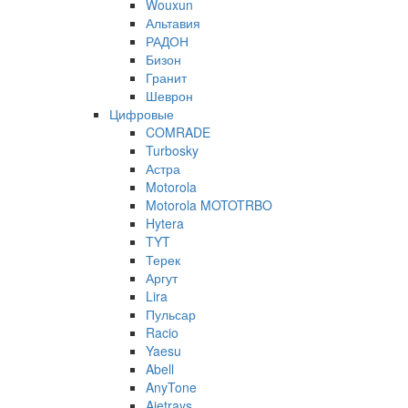
Wouxun
Альтавия
РАДОН
Бизон
Гранит
Шеврон
Цифровые
COMRADE
Turbosky
Астра
Motorola
Motorola MOTOTRBO
Hytera
TYT
Терек
Аргут
Lira
Пульсар
Racio
Yaesu
Abell
AnyTone
Ajetrays