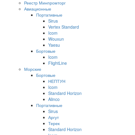
Реестр Минпромторг
Авиационные
Портативные
Sirus
Vertex Standard
Icom
Wouxun
Yaesu
Бортовые
Icom
FlightLine
Морские
Бортовые
НЕПТУН
Icom
Standard Horizon
Alinco
Портативные
Sirus
Аргут
Терек
Standard Horizon