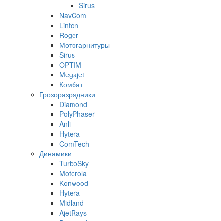
Sirus
NavCom
Linton
Roger
Мотогарнитуры
Sirus
OPTIM
Megajet
Комбат
Грозоразрядники
Diamond
PolyPhaser
Anli
Hytera
ComTech
Динамики
TurboSky
Motorola
Kenwood
Hytera
Midland
AjetRays