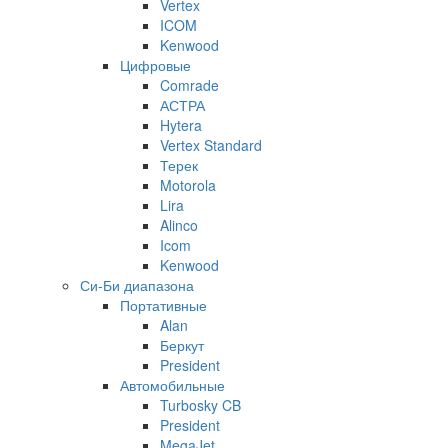
Vertex
ICOM
Kenwood
Цифровые
Comrade
АСТРА
Hytera
Vertex Standard
Терек
Motorola
Lira
Alinco
Icom
Kenwood
Си-Би диапазона
Портативные
Alan
Беркут
President
Автомобильные
Turbosky CB
President
MegaJet