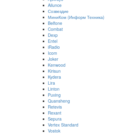
Ailunce
Созвездие
МиниКом (Информ Техника)
Belfone
Combat
Dexp
Entel
iRadio
Icom
Joker
Kenwood
Kirisun
Kydera
Lira
Linton
Puxing
Quansheng
Retevis
Rexant
Sepura
Vertex Standard
Vostok