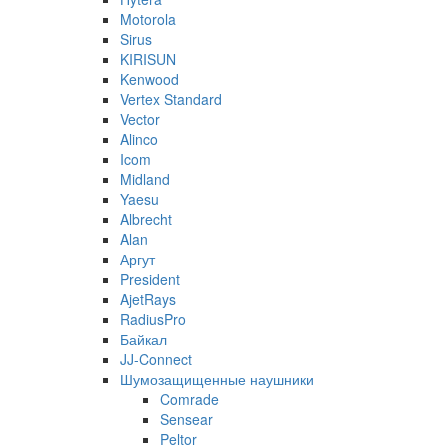
Motorola
Sirus
KIRISUN
Kenwood
Vertex Standard
Vector
Alinco
Icom
Midland
Yaesu
Albrecht
Alan
Аргут
President
AjetRays
RadiusPro
Байкал
JJ-Connect
Шумозащищенные наушники
Comrade
Sensear
Peltor