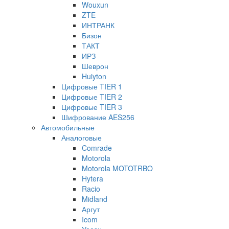
Wouxun
ZTE
ИНТРАНК
Бизон
ТАКТ
ИРЗ
Шеврон
Huiyton
Цифровые TIER 1
Цифровые TIER 2
Цифровые TIER 3
Шифрование AES256
Автомобильные
Аналоговые
Comrade
Motorola
Motorola MOTOTRBO
Hytera
Racio
Midland
Аргут
Icom