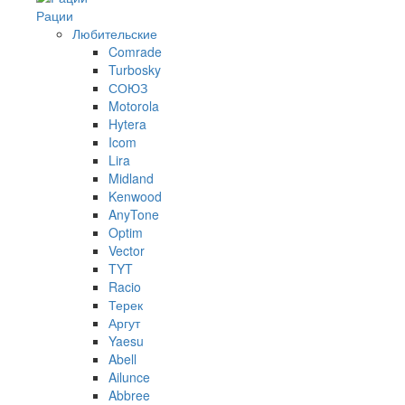
Рации
Любительские
Comrade
Turbosky
СОЮЗ
Motorola
Hytera
Icom
Lira
Midland
Kenwood
AnyTone
Optim
Vector
TYT
Racio
Терек
Аргут
Yaesu
Abell
Ailunce
Abbree