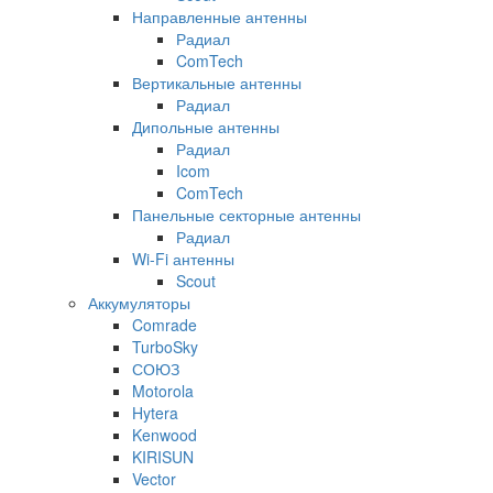
Направленные антенны
Радиал
ComTech
Вертикальные антенны
Радиал
Дипольные антенны
Радиал
Icom
ComTech
Панельные секторные антенны
Радиал
Wi-Fi антенны
Scout
Аккумуляторы
Comrade
TurboSky
СОЮЗ
Motorola
Hytera
Kenwood
KIRISUN
Vector