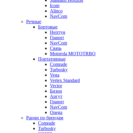
Standard Horizon
Icom
Alinco
NavCom
Речные
Бортовые
Нептун
Гранит
NavCom
Связь
Motorola MOTOTRBO
Портативные
Comrade
Turbosky
Vega
Vertex Standard
Vector
Бизон
Аргут
Гранит
NavCom
Onega
Рации по брендам
Comrade
Turbosky