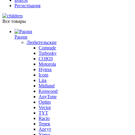
Войти
Регистрация
Все товары
Рации
Любительские
Comrade
Turbosky
СОЮЗ
Motorola
Hytera
Icom
Lira
Midland
Kenwood
AnyTone
Optim
Vector
TYT
Racio
Терек
Аргут
Yaesu