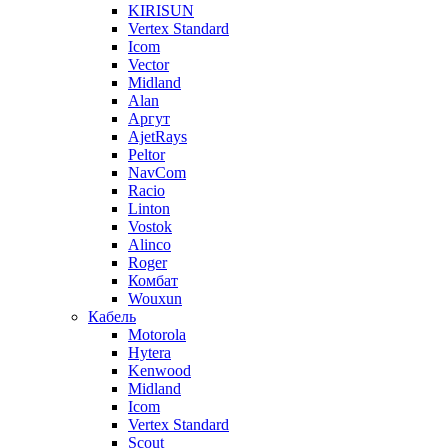
KIRISUN
Vertex Standard
Icom
Vector
Midland
Alan
Аргут
AjetRays
Peltor
NavCom
Racio
Linton
Vostok
Alinco
Roger
Комбат
Wouxun
Кабель
Motorola
Hytera
Kenwood
Midland
Icom
Vertex Standard
Scout