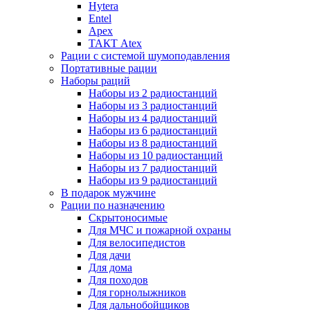
Hytera
Entel
Apex
ТАКТ Atex
Рации с системой шумоподавления
Портативные рации
Наборы раций
Наборы из 2 радиостанций
Наборы из 3 радиостанций
Наборы из 4 радиостанций
Наборы из 6 радиостанций
Наборы из 8 радиостанций
Наборы из 10 радиостанций
Наборы из 7 радиостанций
Наборы из 9 радиостанций
В подарок мужчине
Рации по назначению
Скрытоносимые
Для МЧС и пожарной охраны
Для велосипедистов
Для дачи
Для дома
Для походов
Для горнолыжников
Для дальнобойщиков