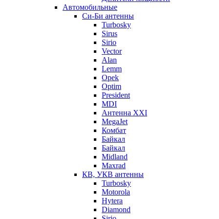
Автомобильные
Си-Би антенны
Turbosky
Sirus
Sirio
Vector
Alan
Lemm
Opek
Optim
President
MDI
Антенна XXI
MegaJet
Комбат
Байкал
Байкал
Midland
Maxrad
КВ, УКВ антенны
Turbosky
Motorola
Hytera
Diamond
Sirio