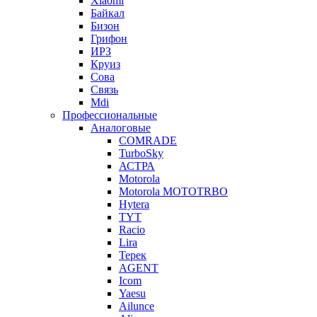
Xiaomi
Байкал
Бизон
Грифон
ИРЗ
Круиз
Сова
Связь
Mdi
Профессиональные
Аналоговые
COMRADE
TurboSky
АСТРА
Motorola
Motorola MOTOTRBO
Hytera
TYT
Racio
Lira
Терек
AGENT
Icom
Yaesu
Ailunce