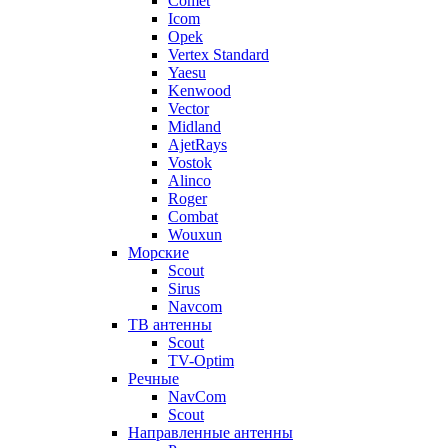
Comet
Icom
Opek
Vertex Standard
Yaesu
Kenwood
Vector
Midland
AjetRays
Vostok
Alinco
Roger
Combat
Wouxun
Морские
Scout
Sirus
Navcom
ТВ антенны
Scout
TV-Optim
Речные
NavCom
Scout
Направленные антенны