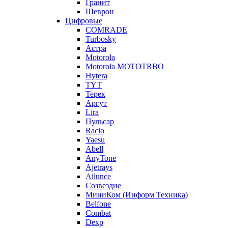
Гранит
Шеврон
Цифровые
COMRADE
Turbosky
Астра
Motorola
Motorola MOTOTRBO
Hytera
TYT
Терек
Аргут
Lira
Пульсар
Racio
Yaesu
Abell
AnyTone
Ajetrays
Ailunce
Созвездие
МиниКом (Информ Техника)
Belfone
Combat
Dexp