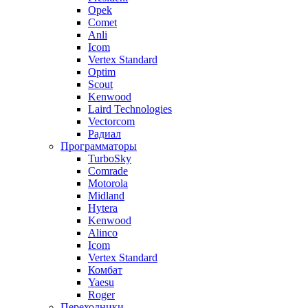
Opek
Comet
Anli
Icom
Vertex Standard
Optim
Scout
Kenwood
Laird Technologies
Vectorcom
Радиал
Программаторы
TurboSky
Comrade
Motorola
Midland
Hytera
Kenwood
Alinco
Icom
Vertex Standard
Комбат
Yaesu
Roger
Переходники