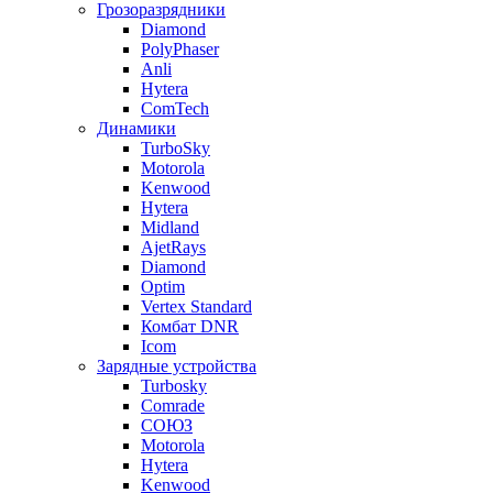
Грозоразрядники
Diamond
PolyPhaser
Anli
Hytera
ComTech
Динамики
TurboSky
Motorola
Kenwood
Hytera
Midland
AjetRays
Diamond
Optim
Vertex Standard
Комбат DNR
Icom
Зарядные устройства
Turbosky
Comrade
СОЮЗ
Motorola
Hytera
Kenwood