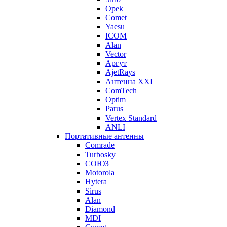
Opek
Comet
Yaesu
ICOM
Alan
Vector
Аргут
AjetRays
Антенна XXI
ComTech
Optim
Parus
Vertex Standard
ANLI
Портативные антенны
Comrade
Turbosky
СОЮЗ
Motorola
Hytera
Sirus
Alan
Diamond
MDI