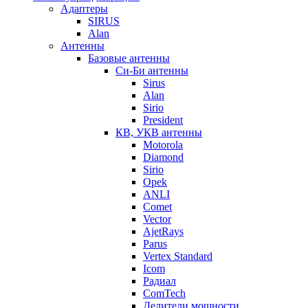
Адаптеры
SIRUS
Alan
Антенны
Базовые антенны
Си-Би антенны
Sirus
Alan
Sirio
President
КВ, УКВ антенны
Motorola
Diamond
Sirio
Opek
ANLI
Comet
Vector
AjetRays
Parus
Vertex Standard
Icom
Радиал
ComTech
Делители мощности