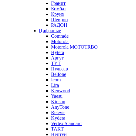
Гранит
Комбат
Круиз
Шеврон
РАДОН
Цифровые
Comrade
Motorola
Motorola MOTOTRBO
Hytera
Аргут
TYT
Пульсар
Belfone
Icom
Lira
Kenwood
Yaesu
Kirisun
AnyTone
Retevis
Kydera
Vertex Standard
ТАКТ
Нептун