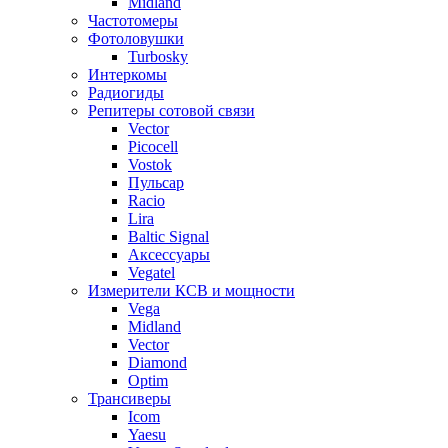
Midland
Частотомеры
Фотоловушки
Turbosky
Интеркомы
Радиогиды
Репитеры сотовой связи
Vector
Picocell
Vostok
Пульсар
Racio
Lira
Baltic Signal
Аксессуары
Vegatel
Измерители КСВ и мощности
Vega
Midland
Vector
Diamond
Optim
Трансиверы
Icom
Yaesu