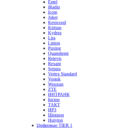
Entel
iRadio
Icom
Joker
Kenwood
Kirisun
Kydera
Lira
Linton
Puxing
Quansheng
Retevis
Rexant
Sepura
Vertex Standard
Vostok
Wouxun
ZTE
ИНТРАНК
Бизон
ТАКТ
ИРЗ
Шеврон
Huiyton
Цифровые TIER 1