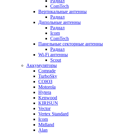
Радиал
ComTech
Вертикальные антенны
Радиал
Дипольные антенны
Радиал
Icom
ComTech
Панельные секторные антенны
Радиал
Wi-Fi антенны
Scout
Аккумуляторы
Comrade
TurboSky
СОЮЗ
Motorola
Hytera
Kenwood
KIRISUN
Vector
Vertex Standard
Icom
Midland
Alan