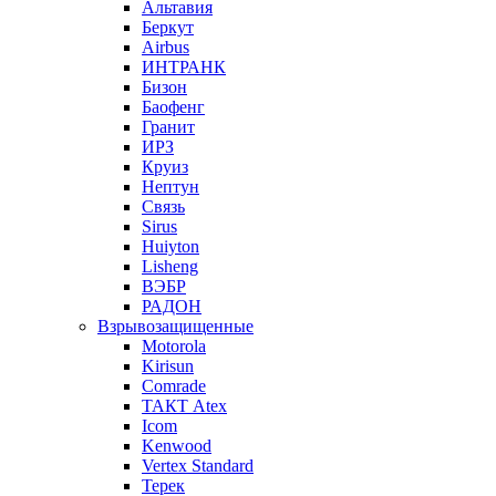
Альтавия
Беркут
Airbus
ИНТРАНК
Бизон
Баофенг
Гранит
ИРЗ
Круиз
Нептун
Связь
Sirus
Huiyton
Lisheng
ВЭБР
РАДОН
Взрывозащищенные
Motorola
Kirisun
Comrade
ТАКТ Atex
Icom
Kenwood
Vertex Standard
Терек