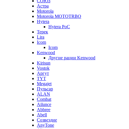
СОЮЗ
Астра
Motorola
Motorola MOTOTRBO
Hytera
Hytera PoC
Терек
Lira
Icom
Icom
Kenwood
Другие рации Kenwood
Kirisun
Vostok
Аргут
TYT
Megajet
Пульсар
ALAN
Combat
Ailunce
Abbree
Abell
Созвездие
AnyTone