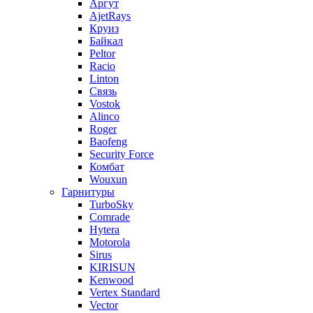
Аргут
AjetRays
Круиз
Байкал
Peltor
Racio
Linton
Связь
Vostok
Alinco
Roger
Baofeng
Security Force
Комбат
Wouxun
Гарнитуры
TurboSky
Comrade
Hytera
Motorola
Sirus
KIRISUN
Kenwood
Vertex Standard
Vector