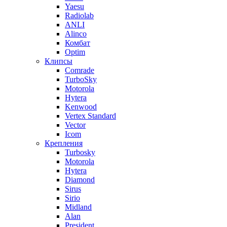
Yaesu
Radiolab
ANLI
Alinco
Комбат
Optim
Клипсы
Comrade
TurboSky
Motorola
Hytera
Kenwood
Vertex Standard
Vector
Icom
Крепления
Turbosky
Motorola
Hytera
Diamond
Sirus
Sirio
Midland
Alan
President