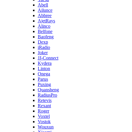
Abell
Ailunce
Abbree
AjetRays
Alinco
Belfone
Baofeng
Dexp
iRadio
Joker
JJ-Connect
Kydera
Linton
Onega
Parus
Puxing
Quansheng
RadiusPro
Retevis
Rexant
Roger
Voxtel
Vostok
Wouxun