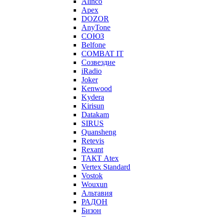
Alinco
Apex
DOZOR
AnyTone
СОЮЗ
Belfone
COMBAT IT
Созвездие
iRadio
Joker
Kenwood
Kydera
Kirisun
Datakam
SIRUS
Quansheng
Retevis
Rexant
ТАКТ Atex
Vertex Standard
Vostok
Wouxun
Альтавия
РАДОН
Бизон