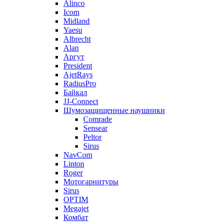
Alinco
Icom
Midland
Yaesu
Albrecht
Alan
Аргут
President
AjetRays
RadiusPro
Байкал
JJ-Connect
Шумозащищенные наушники
Comrade
Sensear
Peltor
Sirus
NavCom
Linton
Roger
Мотогарнитуры
Sirus
OPTIM
Megajet
Комбат