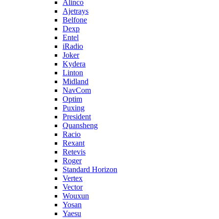
Alinco
Ajetrays
Belfone
Dexp
Entel
iRadio
Joker
Kydera
Linton
Midland
NavCom
Optim
Puxing
President
Quansheng
Racio
Rexant
Retevis
Roger
Standard Horizon
Vertex
Vector
Wouxun
Yosan
Yaesu