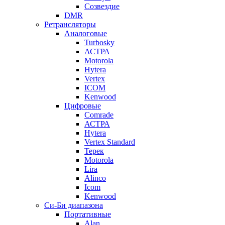
Созвездие
DMR
Ретрансляторы
Аналоговые
Turbosky
АСТРА
Motorola
Hytera
Vertex
ICOM
Kenwood
Цифровые
Comrade
АСТРА
Hytera
Vertex Standard
Терек
Motorola
Lira
Alinco
Icom
Kenwood
Си-Би диапазона
Портативные
Alan