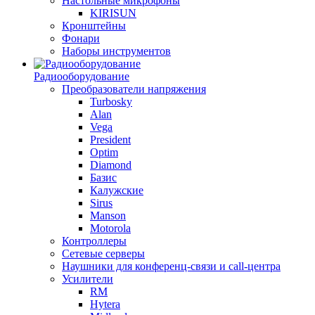
Настольные микрофоны
KIRISUN
Кронштейны
Фонари
Наборы инструментов
Радиооборудование
Преобразователи напряжения
Turbosky
Alan
Vega
President
Optim
Diamond
Базис
Калужские
Sirus
Manson
Motorola
Контроллеры
Сетевые серверы
Наушники для конференц-связи и call-центра
Усилители
RM
Hytera