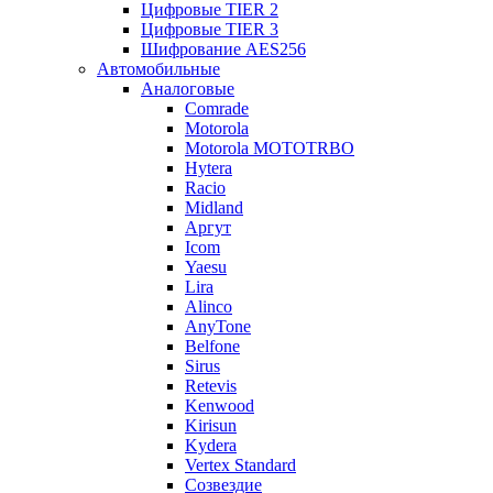
Цифровые TIER 2
Цифровые TIER 3
Шифрование AES256
Автомобильные
Аналоговые
Comrade
Motorola
Motorola MOTOTRBO
Hytera
Racio
Midland
Аргут
Icom
Yaesu
Lira
Alinco
AnyTone
Belfone
Sirus
Retevis
Kenwood
Kirisun
Kydera
Vertex Standard
Созвездие