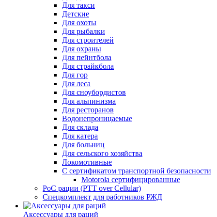
Для такси
Детские
Для охоты
Для рыбалки
Для строителей
Для охраны
Для пейнтбола
Для страйкбола
Для гор
Для леса
Для сноубордистов
Для альпинизма
Для ресторанов
Водонепроницаемые
Для склада
Для катера
Для больниц
Для сельского хозяйства
Локомотивные
С сертификатом транспортной безопасности
Motorola сертифицированные
PoC рации (PTT over Cellular)
Спецкомплект для работников РЖД
Аксессуары для раций