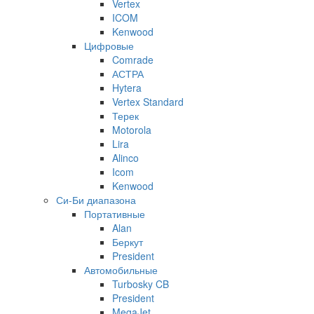
Vertex
ICOM
Kenwood
Цифровые
Comrade
АСТРА
Hytera
Vertex Standard
Терек
Motorola
Lira
Alinco
Icom
Kenwood
Си-Би диапазона
Портативные
Alan
Беркут
President
Автомобильные
Turbosky CB
President
MegaJet