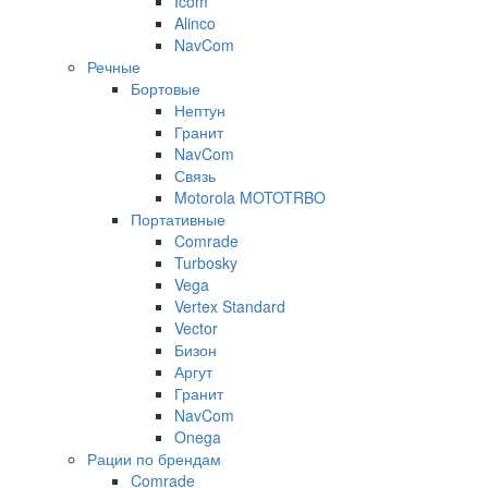
Icom
Alinco
NavCom
Речные
Бортовые
Нептун
Гранит
NavCom
Связь
Motorola MOTOTRBO
Портативные
Comrade
Turbosky
Vega
Vertex Standard
Vector
Бизон
Аргут
Гранит
NavCom
Onega
Рации по брендам
Comrade