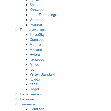
Scout
Kenwood
Laird Technologies
Vectorcom
Радиал
Программаторы
TurboSky
Comrade
Motorola
Midland
Hytera
Kenwood
Alinco
Icom
Vertex Standard
Комбат
Yaesu
Roger
Переходники
Разъёмы
Тангенты
Comrade