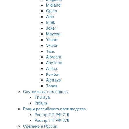
Midland
Optim
Alan
Intek
Joker
Maycom
Yosan
Vector
Таис
Albrecht
AnyTone
Alinco
Комбат
Ajetrays
Терек
Спутниковые телефоны
Thuraya
Iridium
Рации российского производства
Реестр ПП РФ 719
Реестр ПП РФ 878
Сделано в России