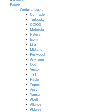
Рации
Любительские
Comrade
Turbosky
СОЮЗ
Motorola
Hytera
Icom
Lira
Midland
Kenwood
AnyTone
Optim
Vector
TYT
Racio
Терек
Аргут
Yaesu
Abell
Ailunce
Abbree