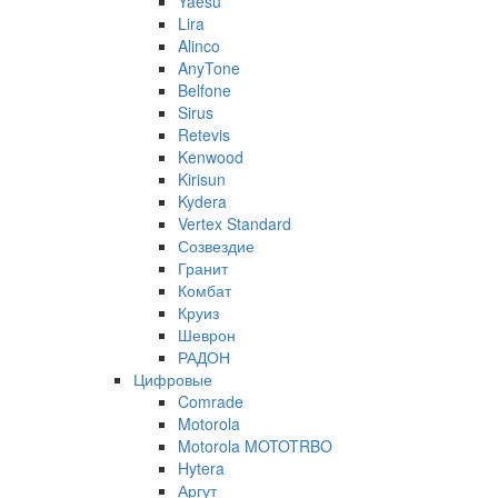
Yaesu
Lira
Alinco
AnyTone
Belfone
Sirus
Retevis
Kenwood
Kirisun
Kydera
Vertex Standard
Созвездие
Гранит
Комбат
Круиз
Шеврон
РАДОН
Цифровые
Comrade
Motorola
Motorola MOTOTRBO
Hytera
Аргут