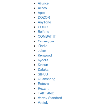
Ailunce
Alinco
Apex
DOZOR
AnyTone
СОЮЗ
Belfone
COMBAT IT
Созвездие
iRadio
Joker
Kenwood
Kydera
Kirisun
Datakam
SIRUS
Quansheng
Retevis
Rexant
ТАКТ Atex
Vertex Standard
Vostok