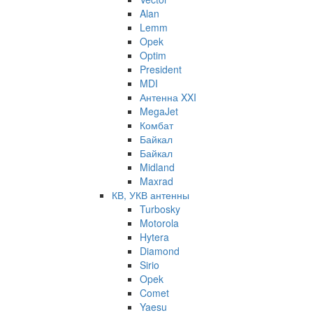
Alan
Lemm
Opek
Optim
President
MDI
Антенна XXI
MegaJet
Комбат
Байкал
Байкал
Midland
Maxrad
КВ, УКВ антенны
Turbosky
Motorola
Hytera
Diamond
Sirio
Opek
Comet
Yaesu