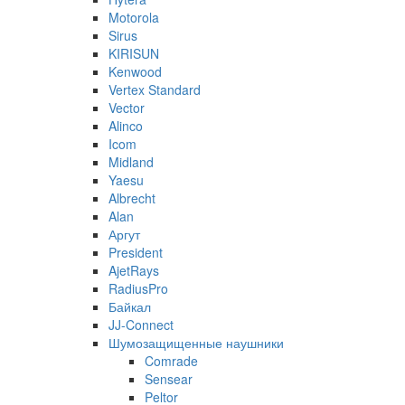
Motorola
Sirus
KIRISUN
Kenwood
Vertex Standard
Vector
Alinco
Icom
Midland
Yaesu
Albrecht
Alan
Аргут
President
AjetRays
RadiusPro
Байкал
JJ-Connect
Шумозащищенные наушники
Comrade
Sensear
Peltor