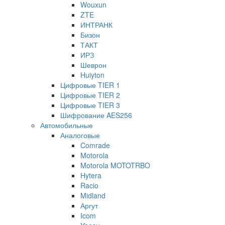
Wouxun
ZTE
ИНТРАНК
Бизон
ТАКТ
ИРЗ
Шеврон
Huiyton
Цифровые TIER 1
Цифровые TIER 2
Цифровые TIER 3
Шифрование AES256
Автомобильные
Аналоговые
Comrade
Motorola
Motorola MOTOTRBO
Hytera
Racio
Midland
Аргут
Icom