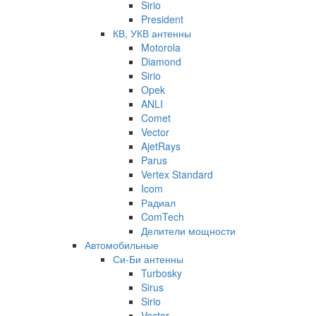
Sirio
President
КВ, УКВ антенны
Motorola
Diamond
Sirio
Opek
ANLI
Comet
Vector
AjetRays
Parus
Vertex Standard
Icom
Радиал
ComTech
Делители мощности
Автомобильные
Си-Би антенны
Turbosky
Sirus
Sirio
Vector