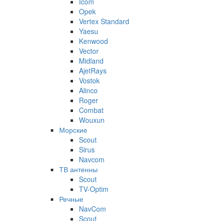
Icom
Opek
Vertex Standard
Yaesu
Kenwood
Vector
Midland
AjetRays
Vostok
Alinco
Roger
Combat
Wouxun
Морские
Scout
Sirus
Navcom
ТВ антенны
Scout
TV-Optim
Речные
NavCom
Scout