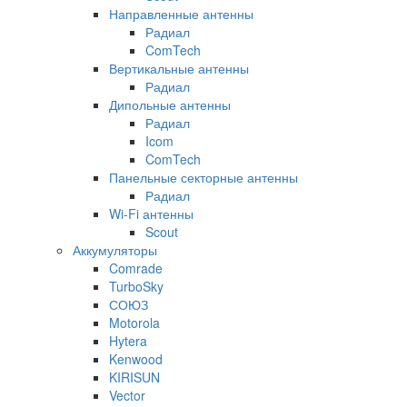
Направленные антенны
Радиал
ComTech
Вертикальные антенны
Радиал
Дипольные антенны
Радиал
Icom
ComTech
Панельные секторные антенны
Радиал
Wi-Fi антенны
Scout
Аккумуляторы
Comrade
TurboSky
СОЮЗ
Motorola
Hytera
Kenwood
KIRISUN
Vector