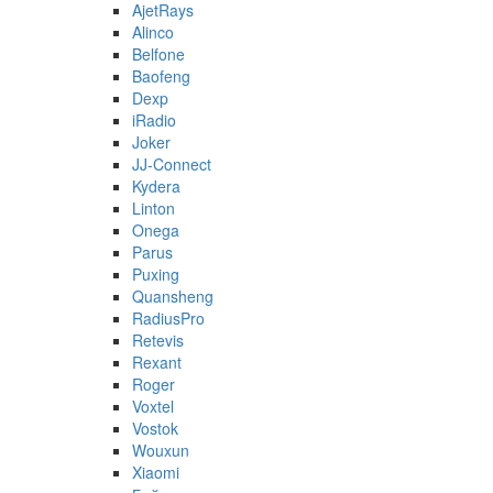
AjetRays
Alinco
Belfone
Baofeng
Dexp
iRadio
Joker
JJ-Connect
Kydera
Linton
Onega
Parus
Puxing
Quansheng
RadiusPro
Retevis
Rexant
Roger
Voxtel
Vostok
Wouxun
Xiaomi