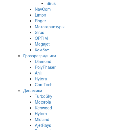
Sirus
NavCom
Linton
Roger
Мотогарнитуры
Sirus
OPTIM
Megajet
Комбат
Грозоразрядники
Diamond
PolyPhaser
Anli
Hytera
ComTech
Динамики
TurboSky
Motorola
Kenwood
Hytera
Midland
AjetRays