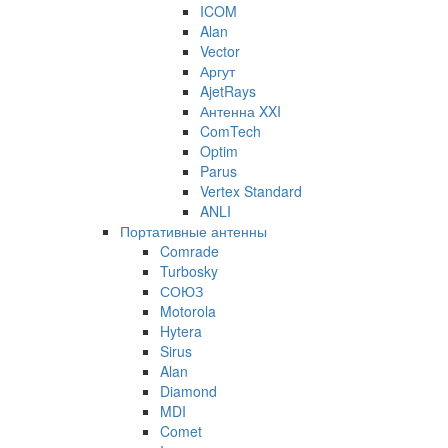
ICOM
Alan
Vector
Аргут
AjetRays
Антенна XXI
ComTech
Optim
Parus
Vertex Standard
ANLI
Портативные антенны
Comrade
Turbosky
СОЮЗ
Motorola
Hytera
Sirus
Alan
Diamond
MDI
Comet