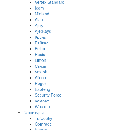
Vertex Standard
Icom
Midland
Alan
Аргут
AjetRays
Круиз
Байкал
Peltor
Racio
Linton
Связь
Vostok
Alinco
Roger
Baofeng
Security Force
Комбат
Wouxun
Гарнитуры
TurboSky
Comrade
Hytera