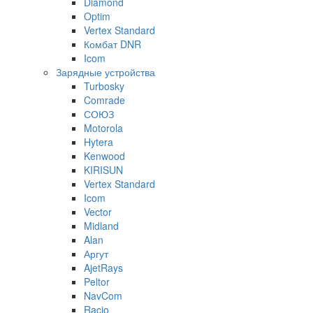
Diamond
Optim
Vertex Standard
Комбат DNR
Icom
Зарядные устройства
Turbosky
Comrade
СОЮЗ
Motorola
Hytera
Kenwood
KIRISUN
Vertex Standard
Icom
Vector
Midland
Alan
Аргут
AjetRays
Peltor
NavCom
Racio