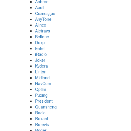
Abbree
Abell
Созвездие
AnyTone
Alinco
Ajetrays
Belfone
Dexp
Entel
iRadio
Joker
Kydera
Linton
Midland
NavCom
Optim
Puxing
President
Quansheng
Racio
Rexant
Retevis
Roger