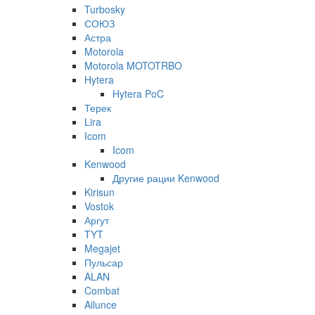
Turbosky
СОЮЗ
Астра
Motorola
Motorola MOTOTRBO
Hytera
Hytera PoC
Терек
Lira
Icom
Icom
Kenwood
Другие рации Kenwood
Kirisun
Vostok
Аргут
TYT
Megajet
Пульсар
ALAN
Combat
Ailunce