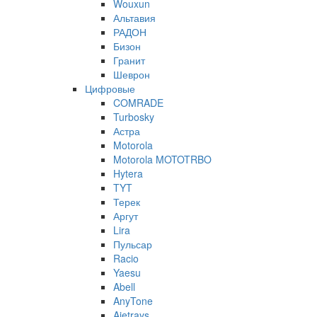
Wouxun
Альтавия
РАДОН
Бизон
Гранит
Шеврон
Цифровые
COMRADE
Turbosky
Астра
Motorola
Motorola MOTOTRBO
Hytera
TYT
Терек
Аргут
Lira
Пульсар
Racio
Yaesu
Abell
AnyTone
Ajetrays