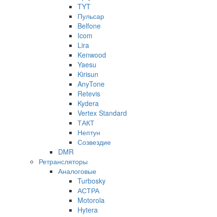
TYT
Пульсар
Belfone
Icom
Lira
Kenwood
Yaesu
Kirisun
AnyTone
Retevis
Kydera
Vertex Standard
ТАКТ
Нептун
Созвездие
DMR
Ретрансляторы
Аналоговые
Turbosky
АСТРА
Motorola
Hytera