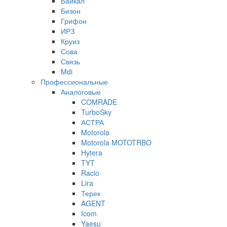
Байкал
Бизон
Грифон
ИРЗ
Круиз
Сова
Связь
Mdi
Профессиональные
Аналоговые
COMRADE
TurboSky
АСТРА
Motorola
Motorola MOTOTRBO
Hytera
TYT
Racio
Lira
Терек
AGENT
Icom
Yaesu