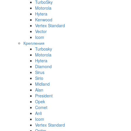
TurboSky
Motorola
Hytera
Kenwood
Vertex Standard
Vector
Icom
Крепления
Turbosky
Motorola
Hytera
Diamond
Sirus
Sirio
Midland
Alan
President
Opek
Comet
Anli
Icom
Vertex Standard
Optim