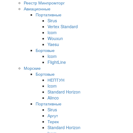
Реестр Минпромторг
Авиационные
Портативные
Sirus
Vertex Standard
Icom
Wouxun
Yaesu
Бортовые
Icom
FlightLine
Морские
Бортовые
НЕПТУН
Icom
Standard Horizon
Alinco
Портативные
Sirus
Аргут
Терек
Standard Horizon