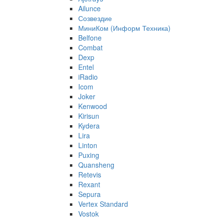
Ailunce
Созвездие
МиниКом (Информ Техника)
Belfone
Combat
Dexp
Entel
iRadio
Icom
Joker
Kenwood
Kirisun
Kydera
Lira
Linton
Puxing
Quansheng
Retevis
Rexant
Sepura
Vertex Standard
Vostok