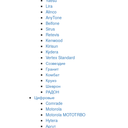
Yaesu
Lira
Alinco
AnyTone
Belfone
Sirus
Retevis
Kenwood
Kirisun
Kydera
Vertex Standard
Созвездие
Гранит
Комбат
Круиз
Шеврон
РАДОН
Цифровые
Comrade
Motorola
Motorola MOTOTRBO
Hytera
Аргут