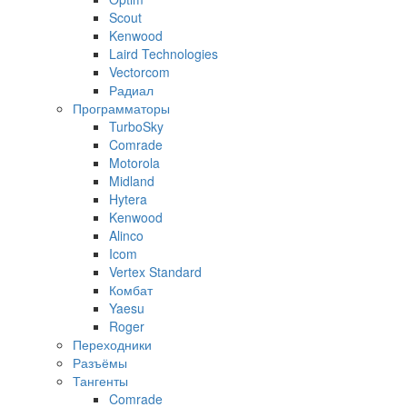
Scout
Kenwood
Laird Technologies
Vectorcom
Радиал
Программаторы
TurboSky
Comrade
Motorola
Midland
Hytera
Kenwood
Alinco
Icom
Vertex Standard
Комбат
Yaesu
Roger
Переходники
Разъёмы
Тангенты
Comrade