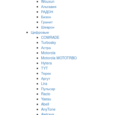
Wouxun
Альтавия
РАДОН
Бизон
Гранит
Шеврон
Цифровые
COMRADE
Turbosky
Астра
Motorola
Motorola MOTOTRBO
Hytera
TYT
Терек
Аргут
Lira
Пульсар
Racio
Yaesu
Abell
AnyTone
Ajetrays