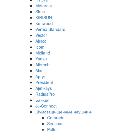
Motorola
Sirus
KIRISUN
Kenwood
Vertex Standard
Vector
Alinco
Icom
Midland
Yaesu
Albrecht
Alan
Аргут
President
AjetRays
RadiusPro
Байкал
JJ-Connect
Шумозащищенные наушники
Comrade
Sensear
Peltor