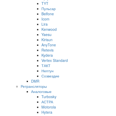
TYT
Пульсар
Belfone
Icom
Lira
Kenwood
Yaesu
Kirisun
AnyTone
Retevis
Kydera
Vertex Standard
ТАКТ
Нептун
Созвездие
DMR
Ретрансляторы
Аналоговые
Turbosky
АСТРА
Motorola
Hytera