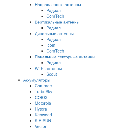
Направленные антенны
Радиал
ComTech
Вертикальные антенны
Радиал
Дипольные антенны
Радиал
Icom
ComTech
Панельные секторные антенны
Радиал
Wi-Fi антенны
Scout
Аккумуляторы
Comrade
TurboSky
СОЮЗ
Motorola
Hytera
Kenwood
KIRISUN
Vector