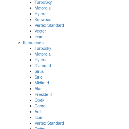
TurboSky
Motorola
Hytera
Kenwood
Vertex Standard
Vector
Icom
Крепления
Turbosky
Motorola
Hytera
Diamond
Sirus
Sirio
Midland
Alan
President
Opek
Comet
Anli
Icom
Vertex Standard
Optim