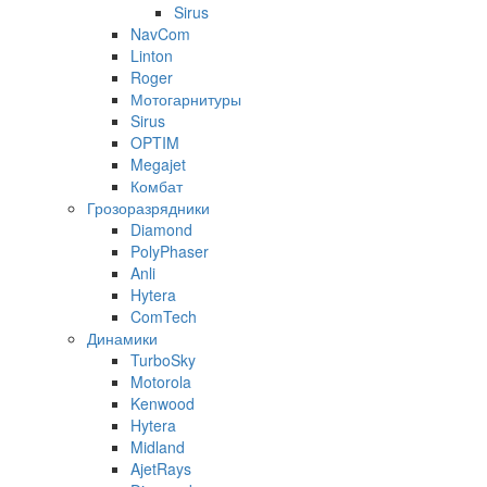
Sirus
NavCom
Linton
Roger
Мотогарнитуры
Sirus
OPTIM
Megajet
Комбат
Грозоразрядники
Diamond
PolyPhaser
Anli
Hytera
ComTech
Динамики
TurboSky
Motorola
Kenwood
Hytera
Midland
AjetRays