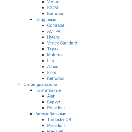
Vertex
ICOM
Kenwood
Цифровые
Comrade
АСТРА
Hytera
Vertex Standard
Терек
Motorola
Lira
Alinco
Icom
Kenwood
Си-Би диапазона
Портативные
Alan
Беркут
President
Автомобильные
Turbosky CB
President
MegaJet