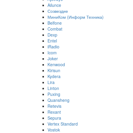
Ailunce
Созвездие
МиниКом (Информ Техника)
Belfone
Combat
Dexp
Entel
iRadio
Icom
Joker
Kenwood
Kirisun
Kydera
Lira
Linton
Puxing
Quansheng
Retevis
Rexant
Sepura
Vertex Standard
Vostok