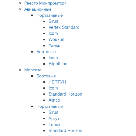
Реестр Минпромторг
Авиационные
Портативные
Sirus
Vertex Standard
Icom
Wouxun
Yaesu
Бортовые
Icom
FlightLine
Морские
Бортовые
НЕПТУН
Icom
Standard Horizon
Alinco
Портативные
Sirus
Аргут
Терек
Standard Horizon