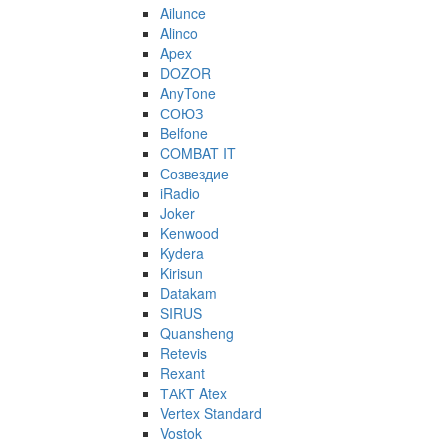
Ailunce
Alinco
Apex
DOZOR
AnyTone
СОЮЗ
Belfone
COMBAT IT
Созвездие
iRadio
Joker
Kenwood
Kydera
Kirisun
Datakam
SIRUS
Quansheng
Retevis
Rexant
ТАКТ Atex
Vertex Standard
Vostok