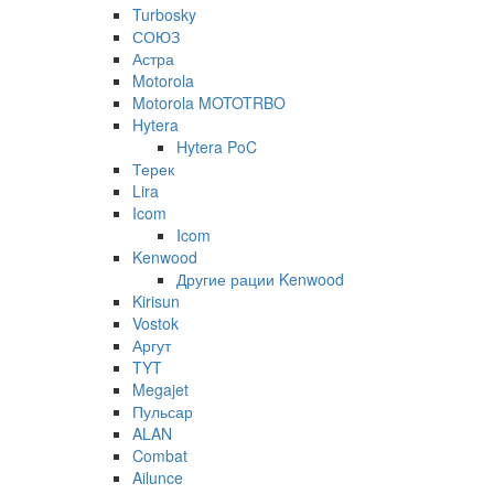
Turbosky
СОЮЗ
Астра
Motorola
Motorola MOTOTRBO
Hytera
Hytera PoC
Терек
Lira
Icom
Icom
Kenwood
Другие рации Kenwood
Kirisun
Vostok
Аргут
TYT
Megajet
Пульсар
ALAN
Combat
Ailunce