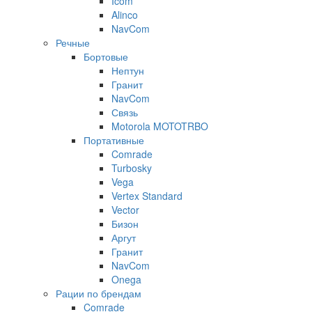
Icom
Alinco
NavCom
Речные
Бортовые
Нептун
Гранит
NavCom
Связь
Motorola MOTOTRBO
Портативные
Comrade
Turbosky
Vega
Vertex Standard
Vector
Бизон
Аргут
Гранит
NavCom
Onega
Рации по брендам
Comrade