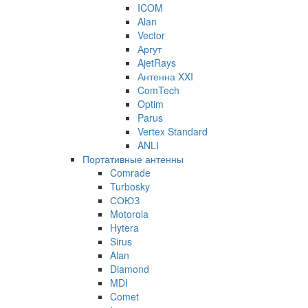
ICOM
Alan
Vector
Аргут
AjetRays
Антенна XXI
ComTech
Optim
Parus
Vertex Standard
ANLI
Портативные антенны
Comrade
Turbosky
СОЮЗ
Motorola
Hytera
Sirus
Alan
Diamond
MDI
Comet