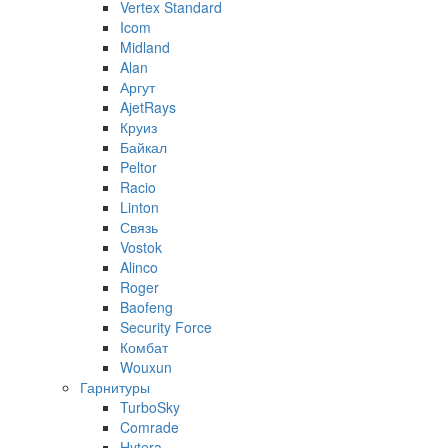
Vertex Standard
Icom
Midland
Alan
Аргут
AjetRays
Круиз
Байкал
Peltor
Racio
Linton
Связь
Vostok
Alinco
Roger
Baofeng
Security Force
Комбат
Wouxun
Гарнитуры
TurboSky
Comrade
Hytera