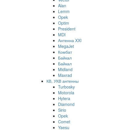
Alan
Lemm
Opek
Optim
President
MDI
Антенна XXI
MegaJet
Комбат
Байкал
Байкал
Midland
Maxrad
КВ, УКВ антенны
Turbosky
Motorola
Hytera
Diamond
Sirio
Opek
Comet
Yaesu