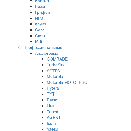
Байкал
Бизон
Грифон
ИРЗ
Круиз
Сова
Связь
Mdi
Профессиональные
Аналоговые
COMRADE
TurboSky
АСТРА
Motorola
Motorola MOTOTRBO
Hytera
TYT
Racio
Lira
Терек
AGENT
Icom
Yaesu