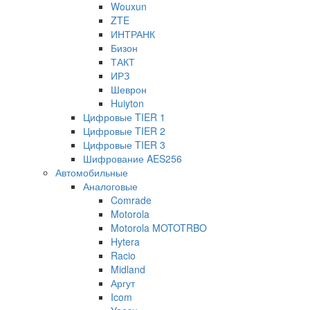
Wouxun
ZTE
ИНТРАНК
Бизон
ТАКТ
ИРЗ
Шеврон
Huiyton
Цифровые TIER 1
Цифровые TIER 2
Цифровые TIER 3
Шифрование AES256
Автомобильные
Аналоговые
Comrade
Motorola
Motorola MOTOTRBO
Hytera
Racio
Midland
Аргут
Icom