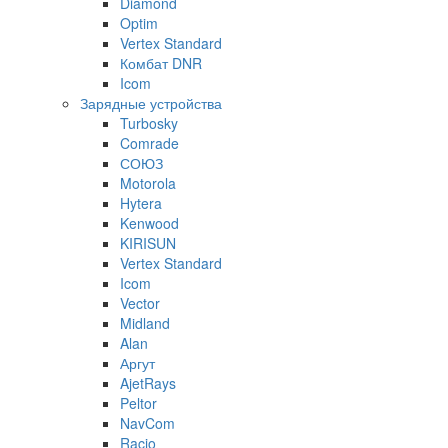
Diamond
Optim
Vertex Standard
Комбат DNR
Icom
Зарядные устройства
Turbosky
Comrade
СОЮЗ
Motorola
Hytera
Kenwood
KIRISUN
Vertex Standard
Icom
Vector
Midland
Alan
Аргут
AjetRays
Peltor
NavCom
Racio