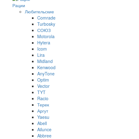
Рации
Любительские
Comrade
Turbosky
СОЮЗ
Motorola
Hytera
Icom
Lira
Midland
Kenwood
AnyTone
Optim
Vector
TYT
Racio
Терек
Аргут
Yaesu
Abell
Ailunce
Abbree