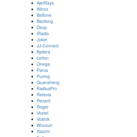
AjetRays
Alinco
Belfone
Baofeng
Dexp
iRadio
Joker
JJ-Connect
Kydera
Linton
Onega
Parus
Puxing
Quansheng
RadiusPro
Retevis
Rexant
Roger
Voxtel
Vostok
Wouxun
Xiaomi