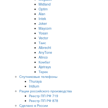
Midland
Optim
Alan
Intek
Joker
Maycom
Yosan
Vector
Таис
Albrecht
AnyTone
Alinco
Комбат
Ajetrays
Терек
Спутниковые телефоны
Thuraya
Iridium
Рации российского производства
Реестр ПП РФ 719
Реестр ПП РФ 878
Сделано в России