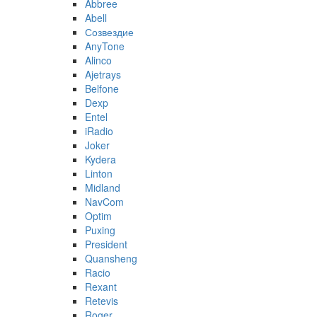
Abbree
Abell
Созвездие
AnyTone
Alinco
Ajetrays
Belfone
Dexp
Entel
iRadio
Joker
Kydera
Linton
Midland
NavCom
Optim
Puxing
President
Quansheng
Racio
Rexant
Retevis
Roger