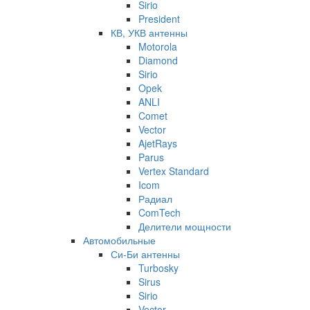
Sirio
President
КВ, УКВ антенны
Motorola
Diamond
Sirio
Opek
ANLI
Comet
Vector
AjetRays
Parus
Vertex Standard
Icom
Радиал
ComTech
Делители мощности
Автомобильные
Си-Би антенны
Turbosky
Sirus
Sirio
Vector