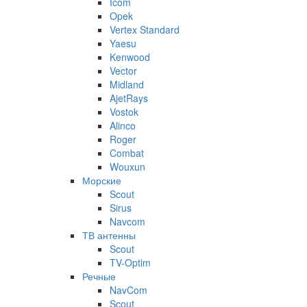
Icom
Opek
Vertex Standard
Yaesu
Kenwood
Vector
Midland
AjetRays
Vostok
Alinco
Roger
Combat
Wouxun
Морские
Scout
Sirus
Navcom
ТВ антенны
Scout
TV-Optim
Речные
NavCom
Scout