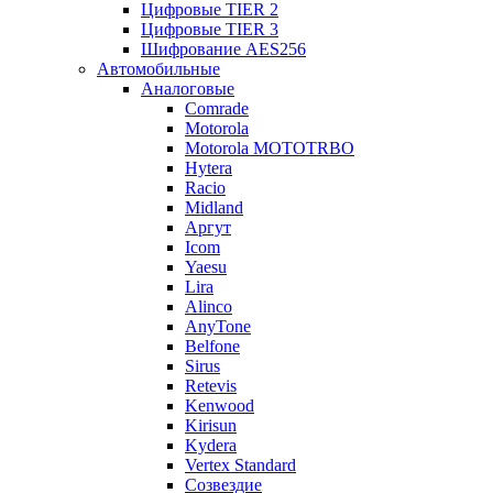
Цифровые TIER 2
Цифровые TIER 3
Шифрование AES256
Автомобильные
Аналоговые
Comrade
Motorola
Motorola MOTOTRBO
Hytera
Racio
Midland
Аргут
Icom
Yaesu
Lira
Alinco
AnyTone
Belfone
Sirus
Retevis
Kenwood
Kirisun
Kydera
Vertex Standard
Созвездие