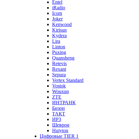
Entel
iRadio
Icom
Joker
Kenwood
Kirisun
Kydera
Lira
Linton
Puxing
Quansheng
Retevis
Rexant
Sepura
Vertex Standard
Vostok
Wouxun
ZTE
ИНТРАНК
Бизон
ТАКТ
ИРЗ
Шеврон
Huiyton
Цифровые TIER 1