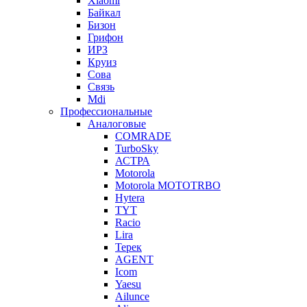
Xiaomi
Байкал
Бизон
Грифон
ИРЗ
Круиз
Сова
Связь
Mdi
Профессиональные
Аналоговые
COMRADE
TurboSky
АСТРА
Motorola
Motorola MOTOTRBO
Hytera
TYT
Racio
Lira
Терек
AGENT
Icom
Yaesu
Ailunce