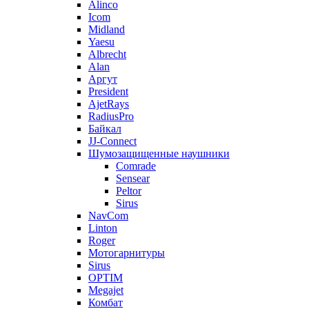
Alinco
Icom
Midland
Yaesu
Albrecht
Alan
Аргут
President
AjetRays
RadiusPro
Байкал
JJ-Connect
Шумозащищенные наушники
Comrade
Sensear
Peltor
Sirus
NavCom
Linton
Roger
Мотогарнитуры
Sirus
OPTIM
Megajet
Комбат