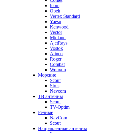
Comet
Icom
Opek
Vertex Standard
Yaesu
Kenwood
Vector
Midland
AjetRays
Vostok
Alinco
Roger
Combat
Wouxun
Морские
Scout
Sirus
Navcom
ТВ антенны
Scout
TV-Optim
Речные
NavCom
Scout
Направленные антенны