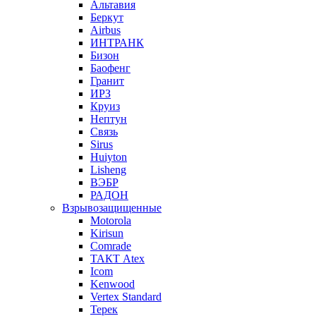
Альтавия
Беркут
Airbus
ИНТРАНК
Бизон
Баофенг
Гранит
ИРЗ
Круиз
Нептун
Связь
Sirus
Huiyton
Lisheng
ВЭБР
РАДОН
Взрывозащищенные
Motorola
Kirisun
Comrade
ТАКТ Atex
Icom
Kenwood
Vertex Standard
Терек