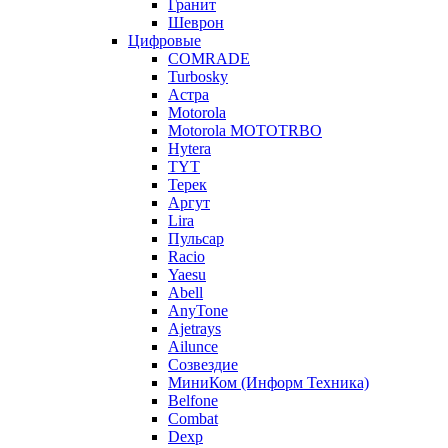
Гранит
Шеврон
Цифровые
COMRADE
Turbosky
Астра
Motorola
Motorola MOTOTRBO
Hytera
TYT
Терек
Аргут
Lira
Пульсар
Racio
Yaesu
Abell
AnyTone
Ajetrays
Ailunce
Созвездие
МиниКом (Информ Техника)
Belfone
Combat
Dexp