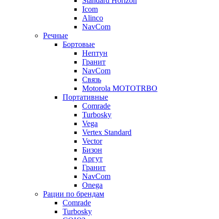
Standard Horizon
Icom
Alinco
NavCom
Речные
Бортовые
Нептун
Гранит
NavCom
Связь
Motorola MOTOTRBO
Портативные
Comrade
Turbosky
Vega
Vertex Standard
Vector
Бизон
Аргут
Гранит
NavCom
Onega
Рации по брендам
Comrade
Turbosky