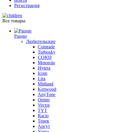
Войти
Регистрация
Все товары
Рации
Любительские
Comrade
Turbosky
СОЮЗ
Motorola
Hytera
Icom
Lira
Midland
Kenwood
AnyTone
Optim
Vector
TYT
Racio
Терек
Аргут
Yaesu