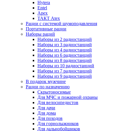
Hytera
Entel
Apex
ТАКТ Atex
Рации с системой шумоподавления
Портативные рации
Наборы раций
Наборы из 2 радиостанций
Наборы из 3 радиостанций
Наборы из 4 радиостанций
Наборы из 6 радиостанций
Наборы из 8 радиостанций
Наборы из 10 радиостанций
Наборы из 7 радиостанций
Наборы из 9 радиостанций
В подарок мужчине
Рации по назначению
Скрытоносимые
Для МЧС и пожарной охраны
Для велосипедистов
Для дачи
Для дома
Для походов
Для горнолыжников
Для дальнобойщиков