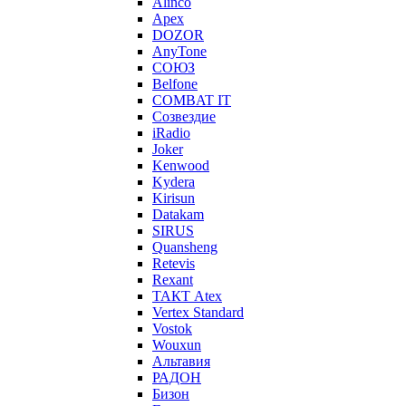
Alinco
Apex
DOZOR
AnyTone
СОЮЗ
Belfone
COMBAT IT
Созвездие
iRadio
Joker
Kenwood
Kydera
Kirisun
Datakam
SIRUS
Quansheng
Retevis
Rexant
ТАКТ Atex
Vertex Standard
Vostok
Wouxun
Альтавия
РАДОН
Бизон