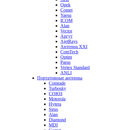
Opek
Comet
Yaesu
ICOM
Alan
Vector
Аргут
AjetRays
Антенна XXI
ComTech
Optim
Parus
Vertex Standard
ANLI
Портативные антенны
Comrade
Turbosky
СОЮЗ
Motorola
Hytera
Sirus
Alan
Diamond
MDI