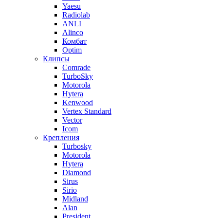
Yaesu
Radiolab
ANLI
Alinco
Комбат
Optim
Клипсы
Comrade
TurboSky
Motorola
Hytera
Kenwood
Vertex Standard
Vector
Icom
Крепления
Turbosky
Motorola
Hytera
Diamond
Sirus
Sirio
Midland
Alan
President