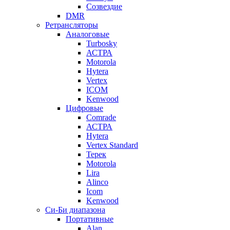
Созвездие
DMR
Ретрансляторы
Аналоговые
Turbosky
АСТРА
Motorola
Hytera
Vertex
ICOM
Kenwood
Цифровые
Comrade
АСТРА
Hytera
Vertex Standard
Терек
Motorola
Lira
Alinco
Icom
Kenwood
Си-Би диапазона
Портативные
Alan