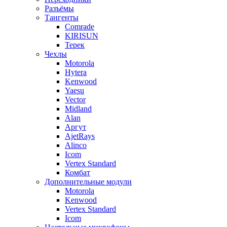
Разъёмы
Тангенты
Comrade
KIRISUN
Терек
Чехлы
Motorola
Hytera
Kenwood
Yaesu
Vector
Midland
Alan
Аргут
AjetRays
Alinco
Icom
Vertex Standard
Комбат
Дополнительные модули
Motorola
Kenwood
Vertex Standard
Icom