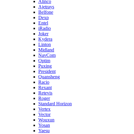
Alinco
Ajetrays
Belfone
Dexp
Entel
iRadio
Joker
Kydera
Linton
Midland
NavCom
Optim
Puxing
President
Quansheng
Racio
Rexant
Retevis
Roger
Standard Horizon
Vertex
Vector
Wouxun
Yosan
Yaesu