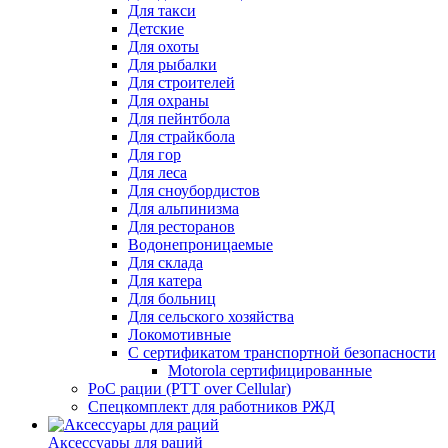
Для такси
Детские
Для охоты
Для рыбалки
Для строителей
Для охраны
Для пейнтбола
Для страйкбола
Для гор
Для леса
Для сноубордистов
Для альпинизма
Для ресторанов
Водонепроницаемые
Для склада
Для катера
Для больниц
Для сельского хозяйства
Локомотивные
С сертификатом транспортной безопасности
Motorola сертифицированные
PoC рации (PTT over Cellular)
Спецкомплект для работников РЖД
Аксессуары для раций