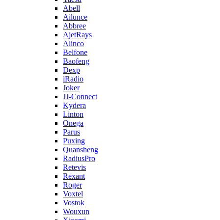
Abell
Ailunce
Abbree
AjetRays
Alinco
Belfone
Baofeng
Dexp
iRadio
Joker
JJ-Connect
Kydera
Linton
Onega
Parus
Puxing
Quansheng
RadiusPro
Retevis
Rexant
Roger
Voxtel
Vostok
Wouxun