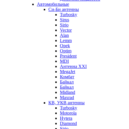
Автомобильные
Си-Би антенны
Turbosky
Sirus
Sirio
Vector
Alan
Lemm
Opek
Optim
President
MDI
Антенна XXI
MegaJet
Комбат
Байкал
Байкал
Midland
Maxrad
КВ, УКВ антенны
Turbosky
Motorola
Hytera
Diamond
Sirio