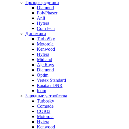
Грозоразрядники
Diamond
PolyPhaser
Anli
Hytera
ComTech
Динамики
TurboSky
Motorola
Kenwood
Hytera
Midland
AjetRays
Diamond
Optim
Vertex Standard
Комбат DNR
Icom
Зарядные устройства
Turbosky
Comrade
СОЮЗ
Motorola
Hytera
Kenwood