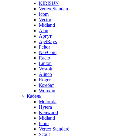
KIRISUN
Vertex Standard
Icom
Vector
Midland
Alan
Аргут
AjetRays
Peltor
NavCom
Racio
Linton
Vostok
Alinco
Roger
Комбат
Wouxun
Кабель
Motorola
Hytera
Kenwood
Midland
Icom
Vertex Standard
Scout