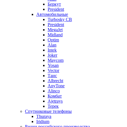
Беркут
President
Автомобильные
Turbosky CB
President
MegaJet
Midland
Optim
Alan
Intek
Joker
Maycom
Yosan
Vector
Таис
Albrecht
AnyTone
Alinco
Комбат
Ajetrays
Терек
Спутниковые телефоны
Thuraya
Iridium
Рации российского производства