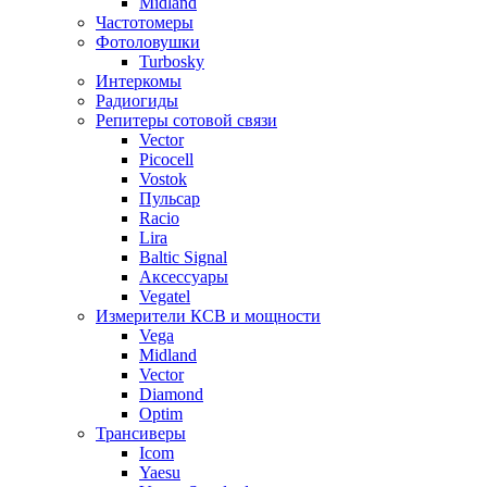
Midland
Частотомеры
Фотоловушки
Turbosky
Интеркомы
Радиогиды
Репитеры сотовой связи
Vector
Picocell
Vostok
Пульсар
Racio
Lira
Baltic Signal
Аксессуары
Vegatel
Измерители КСВ и мощности
Vega
Midland
Vector
Diamond
Optim
Трансиверы
Icom
Yaesu