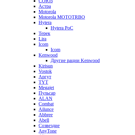
СОЮЗ
Астра
Motorola
Motorola MOTOTRBO
Hytera
Hytera PoC
Терек
Lira
Icom
Icom
Kenwood
Другие рации Kenwood
Kirisun
Vostok
Аргут
TYT
Megajet
Пульсар
ALAN
Combat
Ailunce
Abbree
Abell
Созвездие
AnyTone