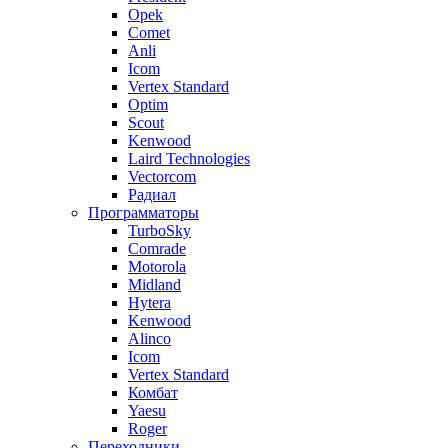
Opek
Comet
Anli
Icom
Vertex Standard
Optim
Scout
Kenwood
Laird Technologies
Vectorcom
Радиал
Программаторы
TurboSky
Comrade
Motorola
Midland
Hytera
Kenwood
Alinco
Icom
Vertex Standard
Комбат
Yaesu
Roger
Переходники