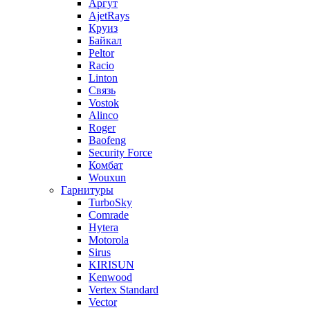
Аргут
AjetRays
Круиз
Байкал
Peltor
Racio
Linton
Связь
Vostok
Alinco
Roger
Baofeng
Security Force
Комбат
Wouxun
Гарнитуры
TurboSky
Comrade
Hytera
Motorola
Sirus
KIRISUN
Kenwood
Vertex Standard
Vector