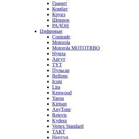
Гранит
Комбат
Круиз
Шеврон
РАДОН
Цифровые
Comrade
Motorola
Motorola MOTOTRBO
Hytera
Аргут
TYT
Пульсар
Belfone
Icom
Lira
Kenwood
Yaesu
Kirisun
AnyTone
Retevis
Kydera
Vertex Standard
ТАКТ
Нептун