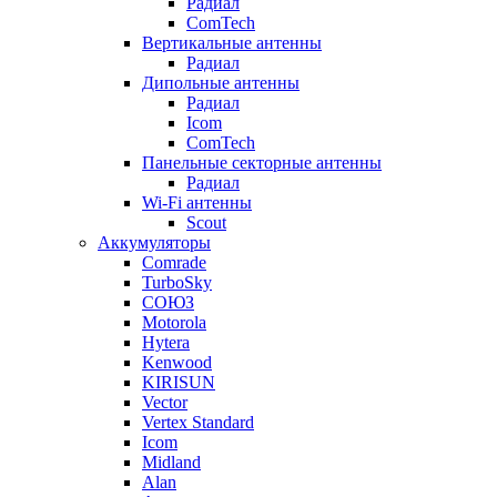
Радиал
ComTech
Вертикальные антенны
Радиал
Дипольные антенны
Радиал
Icom
ComTech
Панельные секторные антенны
Радиал
Wi-Fi антенны
Scout
Аккумуляторы
Comrade
TurboSky
СОЮЗ
Motorola
Hytera
Kenwood
KIRISUN
Vector
Vertex Standard
Icom
Midland
Alan