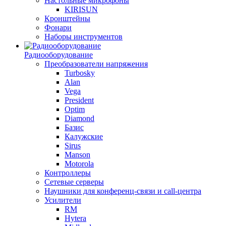
Настольные микрофоны
KIRISUN
Кронштейны
Фонари
Наборы инструментов
Радиооборудование
Преобразователи напряжения
Turbosky
Alan
Vega
President
Optim
Diamond
Базис
Калужские
Sirus
Manson
Motorola
Контроллеры
Сетевые серверы
Наушники для конференц-связи и call-центра
Усилители
RM
Hytera