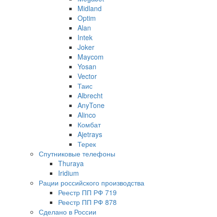
Midland
Optim
Alan
Intek
Joker
Maycom
Yosan
Vector
Таис
Albrecht
AnyTone
Alinco
Комбат
Ajetrays
Терек
Спутниковые телефоны
Thuraya
Iridium
Рации российского производства
Реестр ПП РФ 719
Реестр ПП РФ 878
Сделано в России