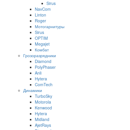
Sirus
NavCom
Linton
Roger
Мотогарнитуры
Sirus
OPTIM
Megajet
Комбат
Грозоразрядники
Diamond
PolyPhaser
Anli
Hytera
ComTech
Динамики
TurboSky
Motorola
Kenwood
Hytera
Midland
AjetRays