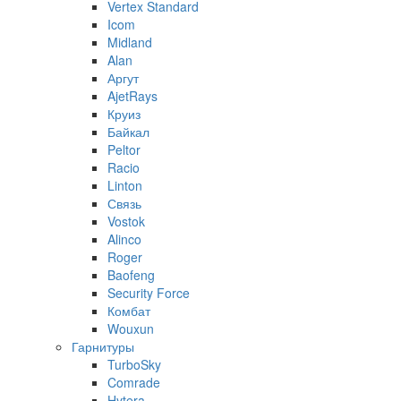
Vertex Standard
Icom
Midland
Alan
Аргут
AjetRays
Круиз
Байкал
Peltor
Racio
Linton
Связь
Vostok
Alinco
Roger
Baofeng
Security Force
Комбат
Wouxun
Гарнитуры
TurboSky
Comrade
Hytera