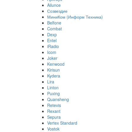
Ailunce
Созвездие
МиниКом (Информ Техника)
Belfone
Combat
Dexp
Entel
iRadio
Icom
Joker
Kenwood
Kirisun
Kydera
Lira
Linton
Puxing
Quansheng
Retevis
Rexant
Sepura
Vertex Standard
Vostok