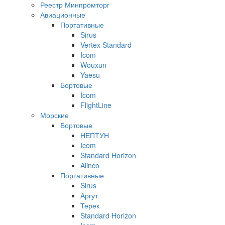
Реестр Минпромторг
Авиационные
Портативные
Sirus
Vertex Standard
Icom
Wouxun
Yaesu
Бортовые
Icom
FlightLine
Морские
Бортовые
НЕПТУН
Icom
Standard Horizon
Alinco
Портативные
Sirus
Аргут
Терек
Standard Horizon