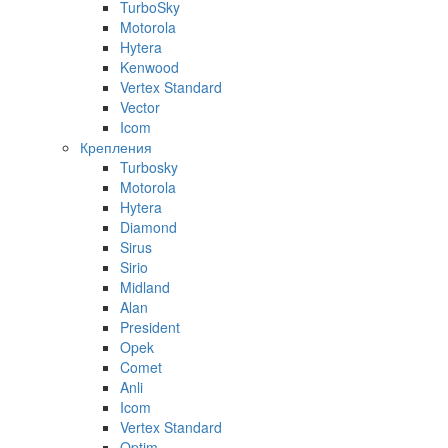
TurboSky
Motorola
Hytera
Kenwood
Vertex Standard
Vector
Icom
Крепления
Turbosky
Motorola
Hytera
Diamond
Sirus
Sirio
Midland
Alan
President
Opek
Comet
Anli
Icom
Vertex Standard
Optim