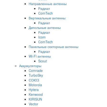
Направленные антенны
Радиал
ComTech
Вертикальные антенны
Радиал
Дипольные антенны
Радиал
Icom
ComTech
Панельные секторные антенны
Радиал
Wi-Fi антенны
Scout
Аккумуляторы
Comrade
TurboSky
СОЮЗ
Motorola
Hytera
Kenwood
KIRISUN
Vector