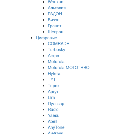
Wouxun
Альтавия
РАДОН
Бизон
Гранит
Шеврон
Цифровые
COMRADE
Turbosky
Астра
Motorola
Motorola MOTOTRBO
Hytera
TYT
Терек
Аргут
Lira
Пульсар
Racio
Yaesu
Abell
AnyTone
Ajetrays