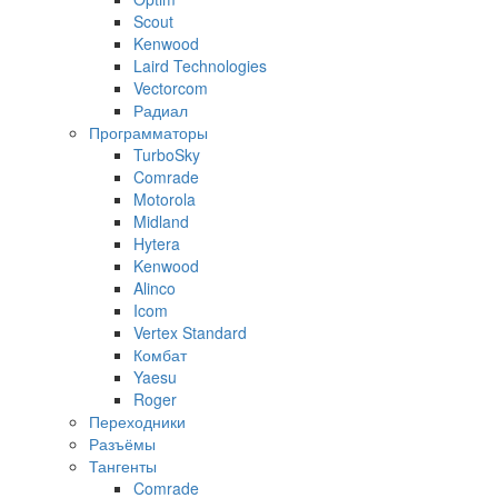
Scout
Kenwood
Laird Technologies
Vectorcom
Радиал
Программаторы
TurboSky
Comrade
Motorola
Midland
Hytera
Kenwood
Alinco
Icom
Vertex Standard
Комбат
Yaesu
Roger
Переходники
Разъёмы
Тангенты
Comrade