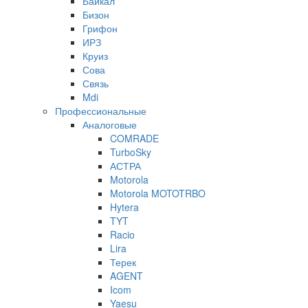
Байкал
Бизон
Грифон
ИРЗ
Круиз
Сова
Связь
Mdi
Профессиональные
Аналоговые
COMRADE
TurboSky
АСТРА
Motorola
Motorola MOTOTRBO
Hytera
TYT
Racio
Lira
Терек
AGENT
Icom
Yaesu