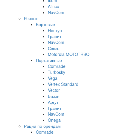
Icom
Alinco
NavCom
Речные
Бортовые
Нептун
Гранит
NavCom
Связь
Motorola MOTOTRBO
Портативные
Comrade
Turbosky
Vega
Vertex Standard
Vector
Бизон
Аргут
Гранит
NavCom
Onega
Рации по брендам
Comrade