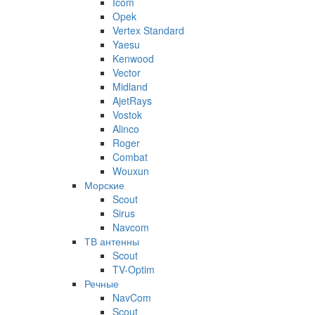
Icom
Opek
Vertex Standard
Yaesu
Kenwood
Vector
Midland
AjetRays
Vostok
Alinco
Roger
Combat
Wouxun
Морские
Scout
Sirus
Navcom
ТВ антенны
Scout
TV-Optim
Речные
NavCom
Scout