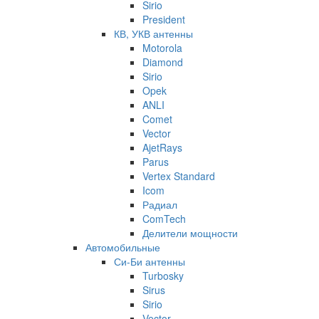
Sirio
President
КВ, УКВ антенны
Motorola
Diamond
Sirio
Opek
ANLI
Comet
Vector
AjetRays
Parus
Vertex Standard
Icom
Радиал
ComTech
Делители мощности
Автомобильные
Си-Би антенны
Turbosky
Sirus
Sirio
Vector