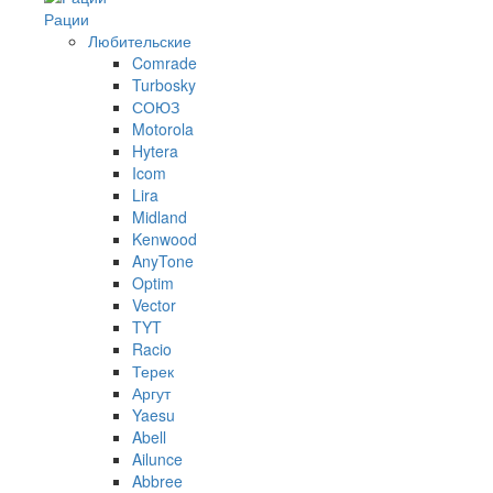
Рации
Любительские
Comrade
Turbosky
СОЮЗ
Motorola
Hytera
Icom
Lira
Midland
Kenwood
AnyTone
Optim
Vector
TYT
Racio
Терек
Аргут
Yaesu
Abell
Ailunce
Abbree