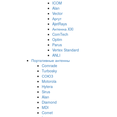
ICOM
Alan
Vector
Аргут
AjetRays
Антенна XXI
ComTech
Optim
Parus
Vertex Standard
ANLI
Портативные антенны
Comrade
Turbosky
СОЮЗ
Motorola
Hytera
Sirus
Alan
Diamond
MDI
Comet