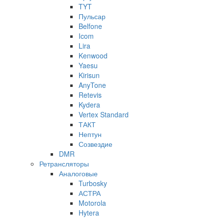
TYT
Пульсар
Belfone
Icom
Lira
Kenwood
Yaesu
Kirisun
AnyTone
Retevis
Kydera
Vertex Standard
ТАКТ
Нептун
Созвездие
DMR
Ретрансляторы
Аналоговые
Turbosky
АСТРА
Motorola
Hytera