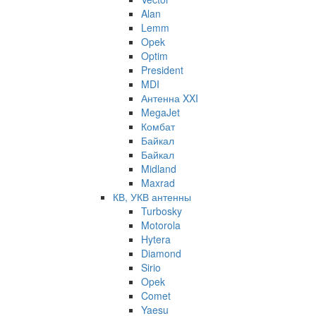
Alan
Lemm
Opek
Optim
President
MDI
Антенна XXI
MegaJet
Комбат
Байкал
Байкал
Midland
Maxrad
КВ, УКВ антенны
Turbosky
Motorola
Hytera
Diamond
Sirio
Opek
Comet
Yaesu