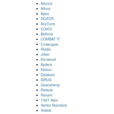
Ailunce
Alinco
Apex
DOZOR
AnyTone
СОЮЗ
Belfone
COMBAT IT
Созвездие
iRadio
Joker
Kenwood
Kydera
Kirisun
Datakam
SIRUS
Quansheng
Retevis
Rexant
ТАКТ Atex
Vertex Standard
Vostok