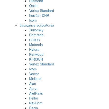
Diamond
Optim
Vertex Standard
Комбат DNR
Icom
Зарядные устройства
Turbosky
Comrade
СОЮЗ
Motorola
Hytera
Kenwood
KIRISUN
Vertex Standard
Icom
Vector
Midland
Alan
Аргут
AjetRays
Peltor
NavCom
Racio