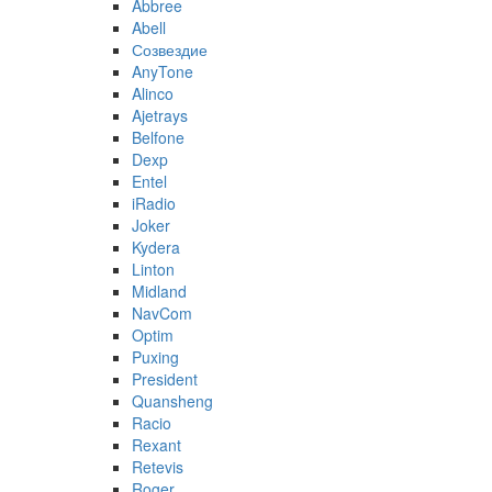
Abbree
Abell
Созвездие
AnyTone
Alinco
Ajetrays
Belfone
Dexp
Entel
iRadio
Joker
Kydera
Linton
Midland
NavCom
Optim
Puxing
President
Quansheng
Racio
Rexant
Retevis
Roger