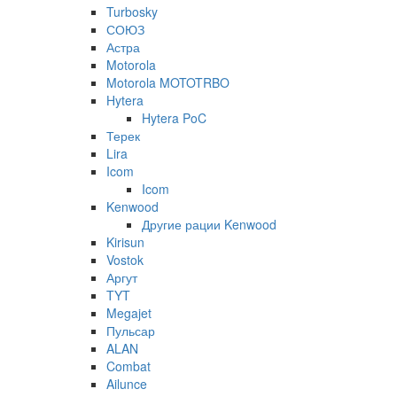
Turbosky
СОЮЗ
Астра
Motorola
Motorola MOTOTRBO
Hytera
Hytera PoC
Терек
Lira
Icom
Icom
Kenwood
Другие рации Kenwood
Kirisun
Vostok
Аргут
TYT
Megajet
Пульсар
ALAN
Combat
Ailunce