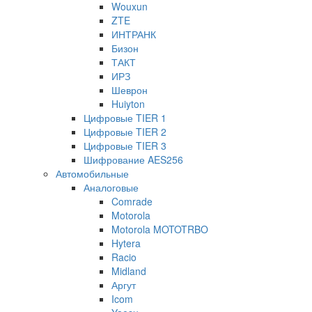
Wouxun
ZTE
ИНТРАНК
Бизон
ТАКТ
ИРЗ
Шеврон
Huiyton
Цифровые TIER 1
Цифровые TIER 2
Цифровые TIER 3
Шифрование AES256
Автомобильные
Аналоговые
Comrade
Motorola
Motorola MOTOTRBO
Hytera
Racio
Midland
Аргут
Icom