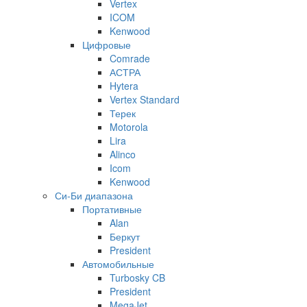
Vertex
ICOM
Kenwood
Цифровые
Comrade
АСТРА
Hytera
Vertex Standard
Терек
Motorola
Lira
Alinco
Icom
Kenwood
Си-Би диапазона
Портативные
Alan
Беркут
President
Автомобильные
Turbosky CB
President
MegaJet