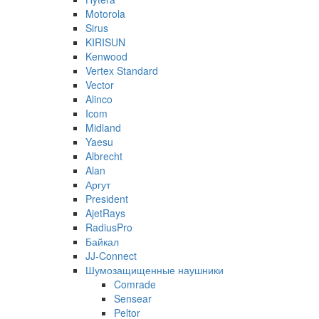
Motorola
Sirus
KIRISUN
Kenwood
Vertex Standard
Vector
Alinco
Icom
Midland
Yaesu
Albrecht
Alan
Аргут
President
AjetRays
RadiusPro
Байкал
JJ-Connect
Шумозащищенные наушники
Comrade
Sensear
Peltor