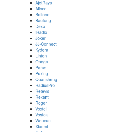
AjetRays
Alinco
Belfone
Baofeng
Dexp
iRadio
Joker
JJ-Connect
Kydera
Linton
Onega
Parus
Puxing
Quansheng
RadiusPro
Retevis
Rexant
Roger
Voxtel
Vostok
Wouxun
Xiaomi