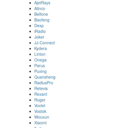
AjetRays
Alinco
Belfone
Baofeng
Dexp
iRadio
Joker
JJ-Connect
Kydera
Linton
Onega
Parus
Puxing
Quansheng
RadiusPro
Retevis
Rexant
Roger
Voxtel
Vostok
Wouxun
Xiaomi