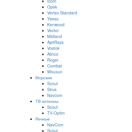
Icom
Opek
Vertex Standard
Yaesu
Kenwood
Vector
Midland
AjetRays
Vostok
Alinco
Roger
Combat
Wouxun
Морские
Scout
Sirus
Navcom
ТВ антенны
Scout
TV-Optim
Речные
NavCom
Scout