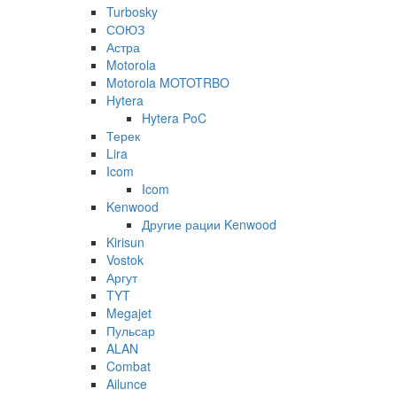
Turbosky
СОЮЗ
Астра
Motorola
Motorola MOTOTRBO
Hytera
Hytera PoC
Терек
Lira
Icom
Icom
Kenwood
Другие рации Kenwood
Kirisun
Vostok
Аргут
TYT
Megajet
Пульсар
ALAN
Combat
Ailunce