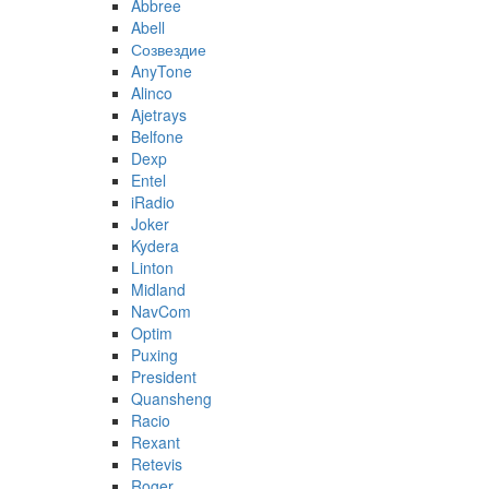
Abbree
Abell
Созвездие
AnyTone
Alinco
Ajetrays
Belfone
Dexp
Entel
iRadio
Joker
Kydera
Linton
Midland
NavCom
Optim
Puxing
President
Quansheng
Racio
Rexant
Retevis
Roger