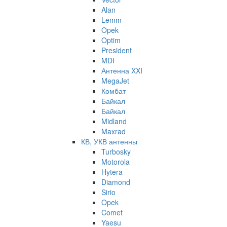
Alan
Lemm
Opek
Optim
President
MDI
Антенна XXI
MegaJet
Комбат
Байкал
Байкал
Midland
Maxrad
КВ, УКВ антенны
Turbosky
Motorola
Hytera
Diamond
Sirio
Opek
Comet
Yaesu