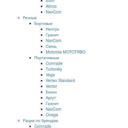
Icom
Alinco
NavCom
Речные
Бортовые
Нептун
Гранит
NavCom
Связь
Motorola MOTOTRBO
Портативные
Comrade
Turbosky
Vega
Vertex Standard
Vector
Бизон
Аргут
Гранит
NavCom
Onega
Рации по брендам
Comrade