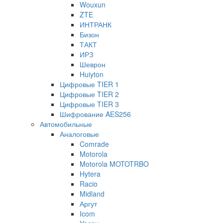
Wouxun
ZTE
ИНТРАНК
Бизон
ТАКТ
ИРЗ
Шеврон
Huiyton
Цифровые TIER 1
Цифровые TIER 2
Цифровые TIER 3
Шифрование AES256
Автомобильные
Аналоговые
Comrade
Motorola
Motorola MOTOTRBO
Hytera
Racio
Midland
Аргут
Icom