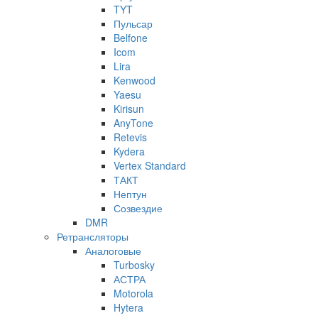
TYT
Пульсар
Belfone
Icom
Lira
Kenwood
Yaesu
Kirisun
AnyTone
Retevis
Kydera
Vertex Standard
ТАКТ
Нептун
Созвездие
DMR
Ретрансляторы
Аналоговые
Turbosky
АСТРА
Motorola
Hytera