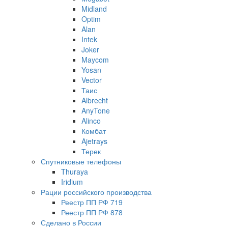
Midland
Optim
Alan
Intek
Joker
Maycom
Yosan
Vector
Таис
Albrecht
AnyTone
Alinco
Комбат
Ajetrays
Терек
Спутниковые телефоны
Thuraya
Iridium
Рации российского производства
Реестр ПП РФ 719
Реестр ПП РФ 878
Сделано в России