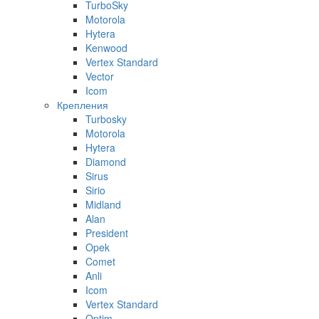
TurboSky
Motorola
Hytera
Kenwood
Vertex Standard
Vector
Icom
Крепления
Turbosky
Motorola
Hytera
Diamond
Sirus
Sirio
Midland
Alan
President
Opek
Comet
Anli
Icom
Vertex Standard
Optim