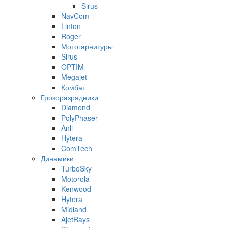
Sirus
NavCom
Linton
Roger
Мотогарнитуры
Sirus
OPTIM
Megajet
Комбат
Грозоразрядники
Diamond
PolyPhaser
Anli
Hytera
ComTech
Динамики
TurboSky
Motorola
Kenwood
Hytera
Midland
AjetRays