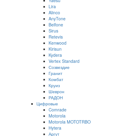
Yaesu
Lira
Alinco
AnyTone
Belfone
Sirus
Retevis
Kenwood
Kirisun
Kydera
Vertex Standard
Созвездие
Гранит
Комбат
Круиз
Шеврон
РАДОН
Цифровые
Comrade
Motorola
Motorola MOTOTRBO
Hytera
Аргут