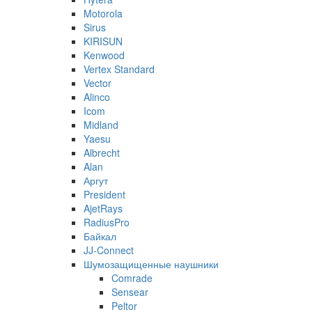
Motorola
Sirus
KIRISUN
Kenwood
Vertex Standard
Vector
Alinco
Icom
Midland
Yaesu
Albrecht
Alan
Аргут
President
AjetRays
RadiusPro
Байкал
JJ-Connect
Шумозащищенные наушники
Comrade
Sensear
Peltor