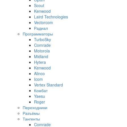
Scout
Kenwood
Laird Technologies
Vectorcom
Радиал
Программаторы
TurboSky
Comrade
Motorola
Midland
Hytera
Kenwood
Alinco
Icom
Vertex Standard
Комбат
Yaesu
Roger
Переходники
Разъёмы
Тангенты
Comrade