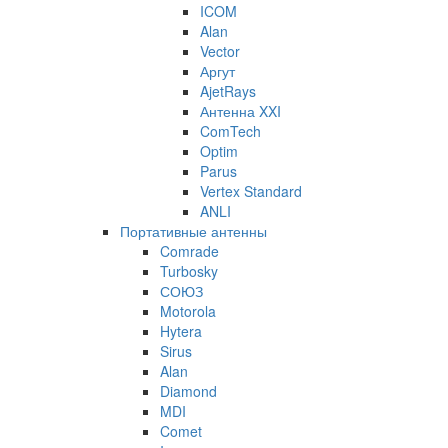
ICOM
Alan
Vector
Аргут
AjetRays
Антенна XXI
ComTech
Optim
Parus
Vertex Standard
ANLI
Портативные антенны
Comrade
Turbosky
СОЮЗ
Motorola
Hytera
Sirus
Alan
Diamond
MDI
Comet