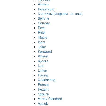
Ailunce
Созвездие
МиниКом (Информ Техника)
Belfone
Combat
Dexp
Entel
iRadio
Icom
Joker
Kenwood
Kirisun
Kydera
Lira
Linton
Puxing
Quansheng
Retevis
Rexant
Sepura
Vertex Standard
Vostok