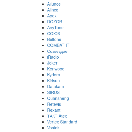
Ailunce
Alinco
Apex
DOZOR
AnyTone
СОЮЗ
Belfone
COMBAT IT
Созвездие
iRadio
Joker
Kenwood
Kydera
Kirisun
Datakam
SIRUS
Quansheng
Retevis
Rexant
ТАКТ Atex
Vertex Standard
Vostok