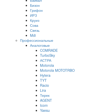
Байкал
Бизон
Грифон
ИРЗ
Круиз
Сова
Связь
Mdi
Профессиональные
Аналоговые
COMRADE
TurboSky
АСТРА
Motorola
Motorola MOTOTRBO
Hytera
TYT
Racio
Lira
Терек
AGENT
Icom
Yaesu