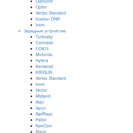
Diamond
Optim
Vertex Standard
Комбат DNR
Icom
Зарядные устройства
Turbosky
Comrade
СОЮЗ
Motorola
Hytera
Kenwood
KIRISUN
Vertex Standard
Icom
Vector
Midland
Alan
Аргут
AjetRays
Peltor
NavCom
Racio