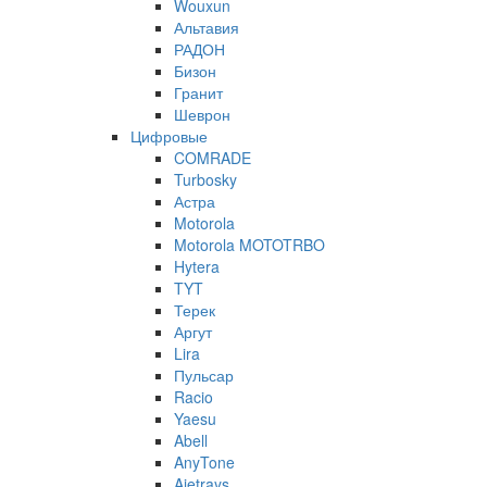
Wouxun
Альтавия
РАДОН
Бизон
Гранит
Шеврон
Цифровые
COMRADE
Turbosky
Астра
Motorola
Motorola MOTOTRBO
Hytera
TYT
Терек
Аргут
Lira
Пульсар
Racio
Yaesu
Abell
AnyTone
Ajetrays