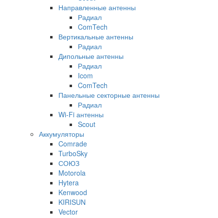
Направленные антенны
Радиал
ComTech
Вертикальные антенны
Радиал
Дипольные антенны
Радиал
Icom
ComTech
Панельные секторные антенны
Радиал
Wi-Fi антенны
Scout
Аккумуляторы
Comrade
TurboSky
СОЮЗ
Motorola
Hytera
Kenwood
KIRISUN
Vector