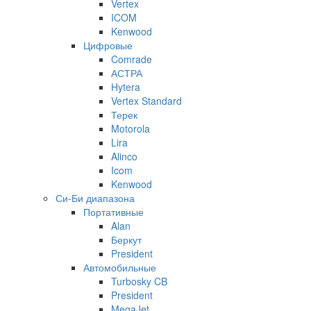
Vertex
ICOM
Kenwood
Цифровые
Comrade
АСТРА
Hytera
Vertex Standard
Терек
Motorola
Lira
Alinco
Icom
Kenwood
Си-Би диапазона
Портативные
Alan
Беркут
President
Автомобильные
Turbosky CB
President
MegaJet