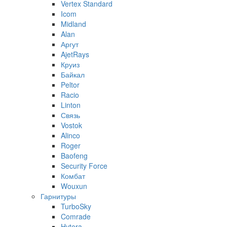
Vertex Standard
Icom
Midland
Alan
Аргут
AjetRays
Круиз
Байкал
Peltor
Racio
Linton
Связь
Vostok
Alinco
Roger
Baofeng
Security Force
Комбат
Wouxun
Гарнитуры
TurboSky
Comrade
Hytera