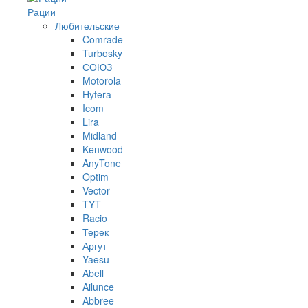
Рации
Любительские
Comrade
Turbosky
СОЮЗ
Motorola
Hytera
Icom
Lira
Midland
Kenwood
AnyTone
Optim
Vector
TYT
Racio
Терек
Аргут
Yaesu
Abell
Ailunce
Abbree