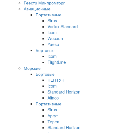
Реестр Минпромторг
Авиационные
Портативные
Sirus
Vertex Standard
Icom
Wouxun
Yaesu
Бортовые
Icom
FlightLine
Морские
Бортовые
НЕПТУН
Icom
Standard Horizon
Alinco
Портативные
Sirus
Аргут
Терек
Standard Horizon