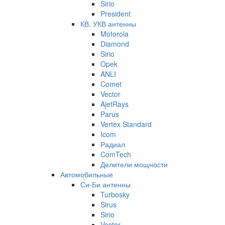
Sirio
President
КВ, УКВ антенны
Motorola
Diamond
Sirio
Opek
ANLI
Comet
Vector
AjetRays
Parus
Vertex Standard
Icom
Радиал
ComTech
Делители мощности
Автомобильные
Си-Би антенны
Turbosky
Sirus
Sirio
Vector