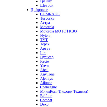
Гранит
Шеврон
Цифровые
COMRADE
Turbosky
Астра
Motorola
Motorola MOTOTRBO
Hytera
TYT
Терек
Аргут
Lira
Пульсар
Racio
Yaesu
Abell
AnyTone
Ajetrays
Ailunce
Созвездие
МиниКом (Информ Техника)
Belfone
Combat
Dexp