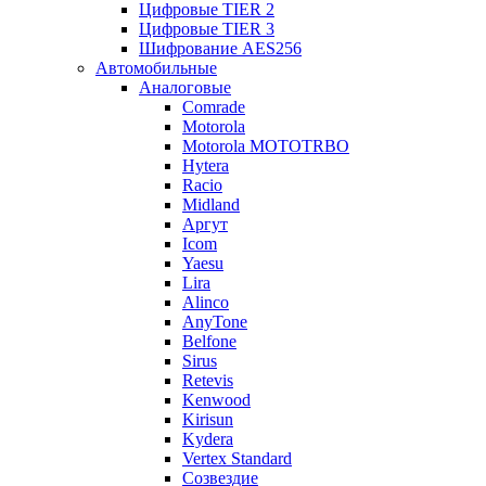
Цифровые TIER 2
Цифровые TIER 3
Шифрование AES256
Автомобильные
Аналоговые
Comrade
Motorola
Motorola MOTOTRBO
Hytera
Racio
Midland
Аргут
Icom
Yaesu
Lira
Alinco
AnyTone
Belfone
Sirus
Retevis
Kenwood
Kirisun
Kydera
Vertex Standard
Созвездие