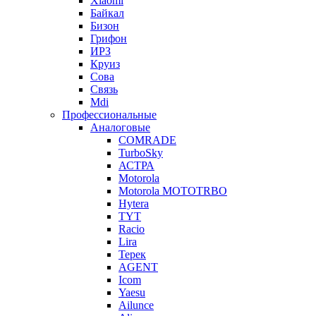
Xiaomi
Байкал
Бизон
Грифон
ИРЗ
Круиз
Сова
Связь
Mdi
Профессиональные
Аналоговые
COMRADE
TurboSky
АСТРА
Motorola
Motorola MOTOTRBO
Hytera
TYT
Racio
Lira
Терек
AGENT
Icom
Yaesu
Ailunce