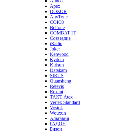
Alinco
Apex
DOZOR
AnyTone
СОЮЗ
Belfone
COMBAT IT
Созвездие
iRadio
Joker
Kenwood
Kydera
Kirisun
Datakam
SIRUS
Quansheng
Retevis
Rexant
ТАКТ Atex
Vertex Standard
Vostok
Wouxun
Альтавия
РАДОН
Бизон