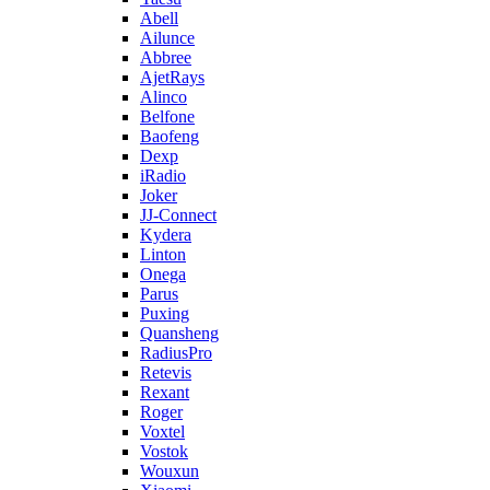
Abell
Ailunce
Abbree
AjetRays
Alinco
Belfone
Baofeng
Dexp
iRadio
Joker
JJ-Connect
Kydera
Linton
Onega
Parus
Puxing
Quansheng
RadiusPro
Retevis
Rexant
Roger
Voxtel
Vostok
Wouxun