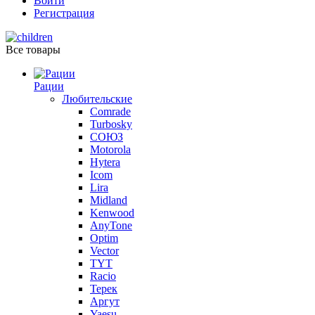
Войти
Регистрация
Все товары
Рации
Любительские
Comrade
Turbosky
СОЮЗ
Motorola
Hytera
Icom
Lira
Midland
Kenwood
AnyTone
Optim
Vector
TYT
Racio
Терек
Аргут
Yaesu