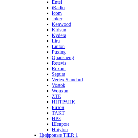
Entel
iRadio
Icom
Joker
Kenwood
Kirisun
Kydera
Lira
Linton
Puxing
Quansheng
Retevis
Rexant
Sepura
Vertex Standard
Vostok
Wouxun
ZTE
ИНТРАНК
Бизон
ТАКТ
ИРЗ
Шеврон
Huiyton
Цифровые TIER 1