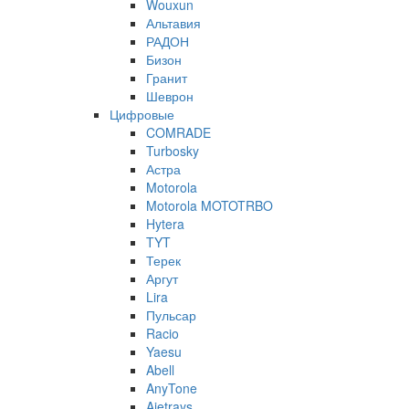
Wouxun
Альтавия
РАДОН
Бизон
Гранит
Шеврон
Цифровые
COMRADE
Turbosky
Астра
Motorola
Motorola MOTOTRBO
Hytera
TYT
Терек
Аргут
Lira
Пульсар
Racio
Yaesu
Abell
AnyTone
Ajetrays