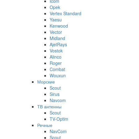
Icom
Opek
Vertex Standard
Yaesu
Kenwood
Vector
Midland
AjetRays
Vostok
Alinco
Roger
Combat
Wouxun
Морские
Scout
Sirus
Navcom
ТВ антенны
Scout
TV-Optim
Речные
NavCom
Scout