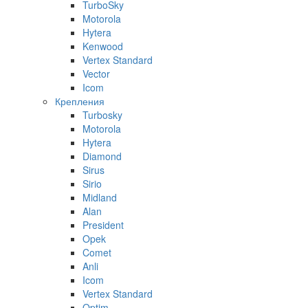
TurboSky
Motorola
Hytera
Kenwood
Vertex Standard
Vector
Icom
Крепления
Turbosky
Motorola
Hytera
Diamond
Sirus
Sirio
Midland
Alan
President
Opek
Comet
Anli
Icom
Vertex Standard
Optim