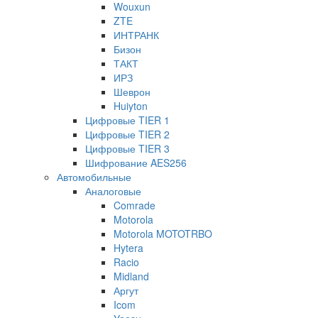
Wouxun
ZTE
ИНТРАНК
Бизон
ТАКТ
ИРЗ
Шеврон
Huiyton
Цифровые TIER 1
Цифровые TIER 2
Цифровые TIER 3
Шифрование AES256
Автомобильные
Аналоговые
Comrade
Motorola
Motorola MOTOTRBO
Hytera
Racio
Midland
Аргут
Icom