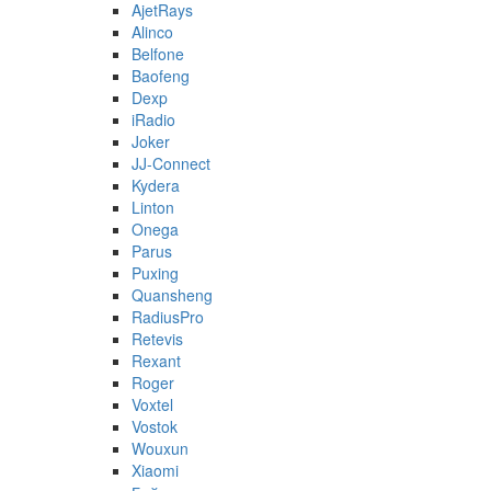
AjetRays
Alinco
Belfone
Baofeng
Dexp
iRadio
Joker
JJ-Connect
Kydera
Linton
Onega
Parus
Puxing
Quansheng
RadiusPro
Retevis
Rexant
Roger
Voxtel
Vostok
Wouxun
Xiaomi