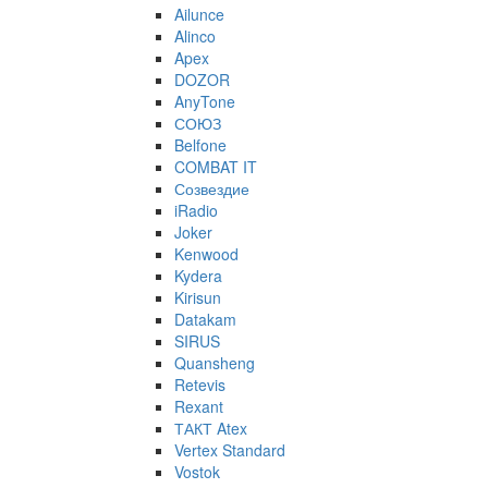
Ailunce
Alinco
Apex
DOZOR
AnyTone
СОЮЗ
Belfone
COMBAT IT
Созвездие
iRadio
Joker
Kenwood
Kydera
Kirisun
Datakam
SIRUS
Quansheng
Retevis
Rexant
ТАКТ Atex
Vertex Standard
Vostok