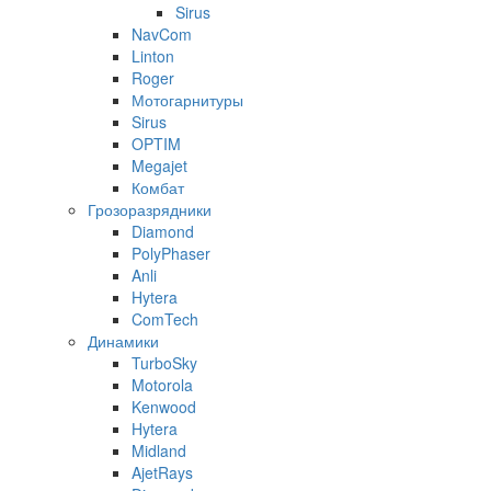
Sirus
NavCom
Linton
Roger
Мотогарнитуры
Sirus
OPTIM
Megajet
Комбат
Грозоразрядники
Diamond
PolyPhaser
Anli
Hytera
ComTech
Динамики
TurboSky
Motorola
Kenwood
Hytera
Midland
AjetRays