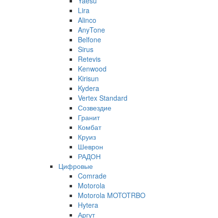
Yaesu
Lira
Alinco
AnyTone
Belfone
Sirus
Retevis
Kenwood
Kirisun
Kydera
Vertex Standard
Созвездие
Гранит
Комбат
Круиз
Шеврон
РАДОН
Цифровые
Comrade
Motorola
Motorola MOTOTRBO
Hytera
Аргут