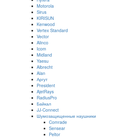
Motorola
Sirus
KIRISUN
Kenwood
Vertex Standard
Vector
Alinco
Icom
Midland
Yaesu
Albrecht
Alan
Аргут
President
AjetRays
RadiusPro
Байкал
JJ-Connect
Шумозащищенные наушники
Comrade
Sensear
Peltor