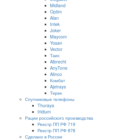
Midland
Optim
Alan
Intek
Joker
Maycom
Yosan
Vector
Таис
Albrecht
AnyTone
Alinco
Комбат
Ajetrays
Терек
Спутниковые телефоны
Thuraya
Iridium
Рации российского производства
Реестр ПП РФ 719
Реестр ПП РФ 878
Сделано в России