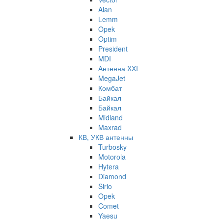
Alan
Lemm
Opek
Optim
President
MDI
Антенна XXI
MegaJet
Комбат
Байкал
Байкал
Midland
Maxrad
КВ, УКВ антенны
Turbosky
Motorola
Hytera
Diamond
Sirio
Opek
Comet
Yaesu