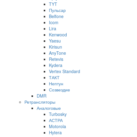
TYT
Пульсар
Belfone
Icom
Lira
Kenwood
Yaesu
Kirisun
AnyTone
Retevis
Kydera
Vertex Standard
ТАКТ
Нептун
Созвездие
DMR
Ретрансляторы
Аналоговые
Turbosky
АСТРА
Motorola
Hytera