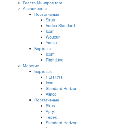
Реестр Минпромторг
Авиационные
Портативные
Sirus
Vertex Standard
Icom
Wouxun
Yaesu
Бортовые
Icom
FlightLine
Морские
Бортовые
НЕПТУН
Icom
Standard Horizon
Alinco
Портативные
Sirus
Аргут
Терек
Standard Horizon