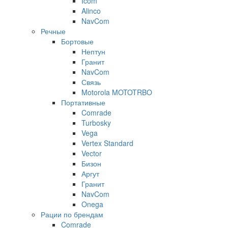
Icom
Alinco
NavCom
Речные
Бортовые
Нептун
Гранит
NavCom
Связь
Motorola MOTOTRBO
Портативные
Comrade
Turbosky
Vega
Vertex Standard
Vector
Бизон
Аргут
Гранит
NavCom
Onega
Рации по брендам
Comrade