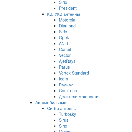
Sirio
President
КВ, УКВ антенны
Motorola
Diamond
Sirio
Opek
ANLI
Comet
Vector
AjetRays
Parus
Vertex Standard
Icom
Радиал
ComTech
Делители мощности
Автомобильные
Си-Би антенны
Turbosky
Sirus
Sirio
Vector