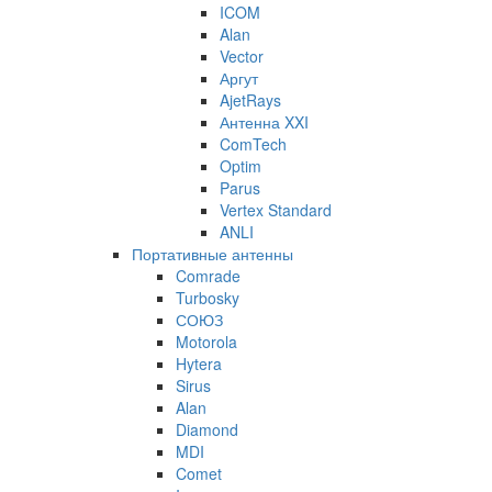
ICOM
Alan
Vector
Аргут
AjetRays
Антенна XXI
ComTech
Optim
Parus
Vertex Standard
ANLI
Портативные антенны
Comrade
Turbosky
СОЮЗ
Motorola
Hytera
Sirus
Alan
Diamond
MDI
Comet