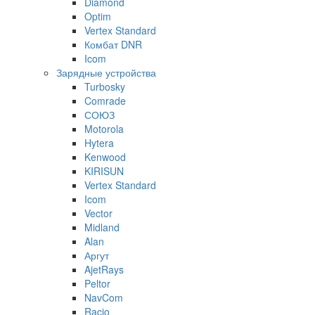
Diamond
Optim
Vertex Standard
Комбат DNR
Icom
Зарядные устройства
Turbosky
Comrade
СОЮЗ
Motorola
Hytera
Kenwood
KIRISUN
Vertex Standard
Icom
Vector
Midland
Alan
Аргут
AjetRays
Peltor
NavCom
Racio