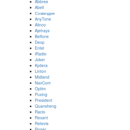
Abbree
Abell
Созвездие
AnyTone
Alinco
Ajetrays
Belfone
Dexp
Entel
iRadio
Joker
Kydera
Linton
Midland
NavCom
Optim
Puxing
President
Quansheng
Racio
Rexant
Retevis
Roger