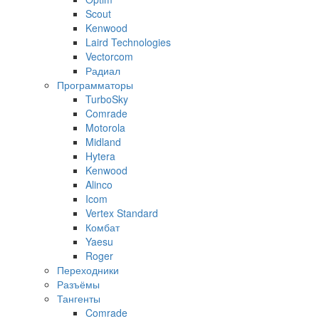
Scout
Kenwood
Laird Technologies
Vectorcom
Радиал
Программаторы
TurboSky
Comrade
Motorola
Midland
Hytera
Kenwood
Alinco
Icom
Vertex Standard
Комбат
Yaesu
Roger
Переходники
Разъёмы
Тангенты
Comrade