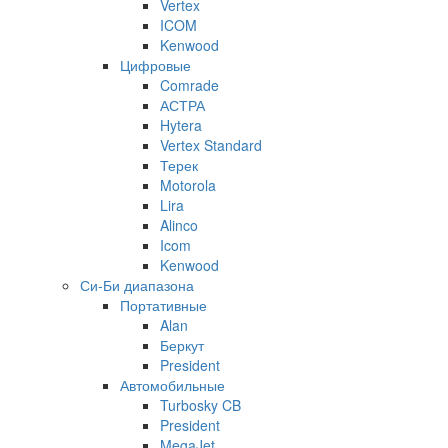
Vertex
ICOM
Kenwood
Цифровые
Comrade
АСТРА
Hytera
Vertex Standard
Терек
Motorola
Lira
Alinco
Icom
Kenwood
Си-Би диапазона
Портативные
Alan
Беркут
President
Автомобильные
Turbosky CB
President
MegaJet