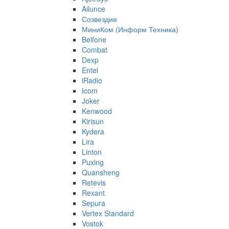
Ailunce
Созвездие
МиниКом (Информ Техника)
Belfone
Combat
Dexp
Entel
iRadio
Icom
Joker
Kenwood
Kirisun
Kydera
Lira
Linton
Puxing
Quansheng
Retevis
Rexant
Sepura
Vertex Standard
Vostok