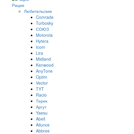
Рации
Любительские
Comrade
Turbosky
СОЮЗ
Motorola
Hytera
Icom
Lira
Midland
Kenwood
AnyTone
Optim
Vector
TYT
Racio
Терек
Аргут
Yaesu
Abell
Ailunce
Abbree