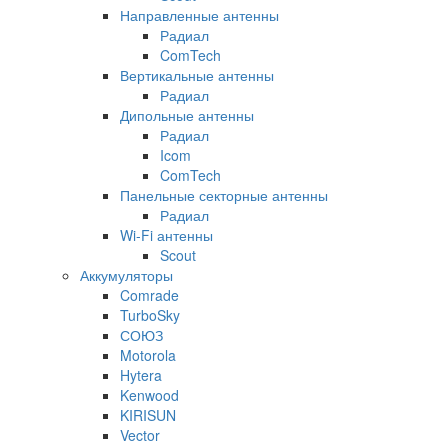
Направленные антенны
Радиал
ComTech
Вертикальные антенны
Радиал
Дипольные антенны
Радиал
Icom
ComTech
Панельные секторные антенны
Радиал
Wi-Fi антенны
Scout
Аккумуляторы
Comrade
TurboSky
СОЮЗ
Motorola
Hytera
Kenwood
KIRISUN
Vector