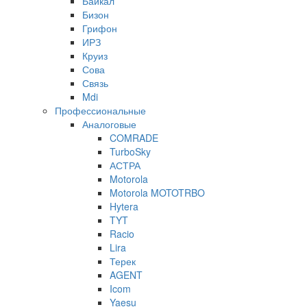
Байкал
Бизон
Грифон
ИРЗ
Круиз
Сова
Связь
Mdi
Профессиональные
Аналоговые
COMRADE
TurboSky
АСТРА
Motorola
Motorola MOTOTRBO
Hytera
TYT
Racio
Lira
Терек
AGENT
Icom
Yaesu