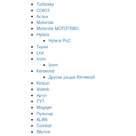
Turbosky
СОЮЗ
Астра
Motorola
Motorola MOTOTRBO
Hytera
Hytera PoC
Терек
Lira
Icom
Icom
Kenwood
Другие рации Kenwood
Kirisun
Vostok
Аргут
TYT
Megajet
Пульсар
ALAN
Combat
Ailunce