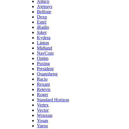
Alinco
Ajetrays
Belfone
Dexp
Entel
iRadio
Joker
Kydera
Linton
Midland
NavCom
Optim
Puxing
President
Quansheng
Racio
Rexant
Retevis
Roger
Standard Horizon
Vertex
Vector
Wouxun
Yosan
Yaesu