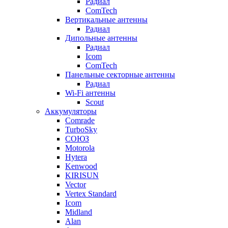
Радиал
ComTech
Вертикальные антенны
Радиал
Дипольные антенны
Радиал
Icom
ComTech
Панельные секторные антенны
Радиал
Wi-Fi антенны
Scout
Аккумуляторы
Comrade
TurboSky
СОЮЗ
Motorola
Hytera
Kenwood
KIRISUN
Vector
Vertex Standard
Icom
Midland
Alan