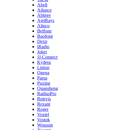
Abell
Ailunce
Abbree
AjetRays
Alinco
Belfone
Baofeng
Dexp
iRadio
Joker
JJ-Connect
Kydera
Linton
Onega
Parus
Puxing
Quansheng
RadiusPro
Retevis
Rexant
Roger
Voxtel
Vostok
Wouxun