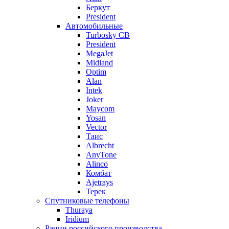
Беркут
President
Автомобильные
Turbosky CB
President
MegaJet
Midland
Optim
Alan
Intek
Joker
Maycom
Yosan
Vector
Таис
Albrecht
AnyTone
Alinco
Комбат
Ajetrays
Терек
Спутниковые телефоны
Thuraya
Iridium
Рации российского производства