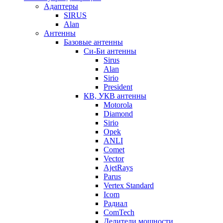
Адаптеры
SIRUS
Alan
Антенны
Базовые антенны
Си-Би антенны
Sirus
Alan
Sirio
President
КВ, УКВ антенны
Motorola
Diamond
Sirio
Opek
ANLI
Comet
Vector
AjetRays
Parus
Vertex Standard
Icom
Радиал
ComTech
Делители мощности