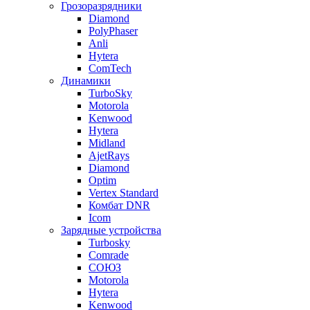
Грозоразрядники
Diamond
PolyPhaser
Anli
Hytera
ComTech
Динамики
TurboSky
Motorola
Kenwood
Hytera
Midland
AjetRays
Diamond
Optim
Vertex Standard
Комбат DNR
Icom
Зарядные устройства
Turbosky
Comrade
СОЮЗ
Motorola
Hytera
Kenwood