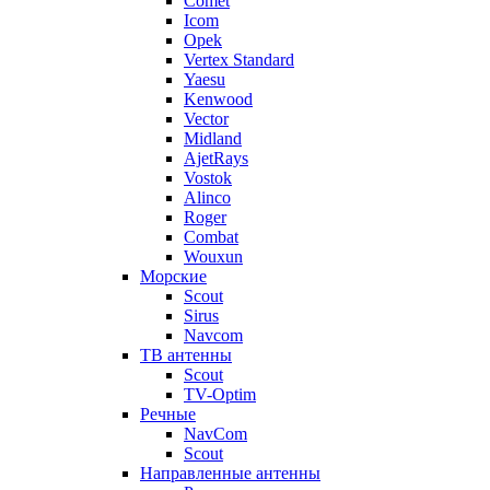
Comet
Icom
Opek
Vertex Standard
Yaesu
Kenwood
Vector
Midland
AjetRays
Vostok
Alinco
Roger
Combat
Wouxun
Морские
Scout
Sirus
Navcom
ТВ антенны
Scout
TV-Optim
Речные
NavCom
Scout
Направленные антенны