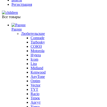
Войти
Регистрация
Все товары
Рации
Любительские
Comrade
Turbosky
СОЮЗ
Motorola
Hytera
Icom
Lira
Midland
Kenwood
AnyTone
Optim
Vector
TYT
Racio
Терек
Аргут
Yaesu