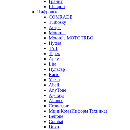
Гранит
Шеврон
Цифровые
COMRADE
Turbosky
Астра
Motorola
Motorola MOTOTRBO
Hytera
TYT
Терек
Аргут
Lira
Пульсар
Racio
Yaesu
Abell
AnyTone
Ajetrays
Ailunce
Созвездие
МиниКом (Информ Техника)
Belfone
Combat
Dexp