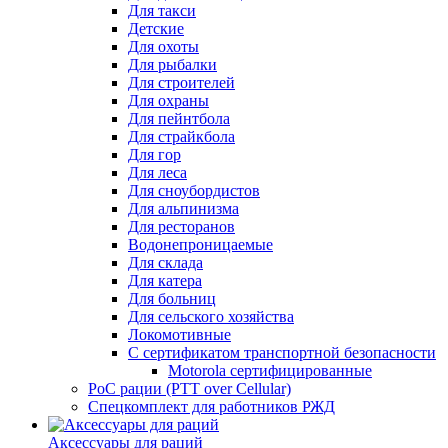
Для такси
Детские
Для охоты
Для рыбалки
Для строителей
Для охраны
Для пейнтбола
Для страйкбола
Для гор
Для леса
Для сноубордистов
Для альпинизма
Для ресторанов
Водонепроницаемые
Для склада
Для катера
Для больниц
Для сельского хозяйства
Локомотивные
С сертификатом транспортной безопасности
Motorola сертифицированные
PoC рации (PTT over Cellular)
Спецкомплект для работников РЖД
Аксессуары для раций