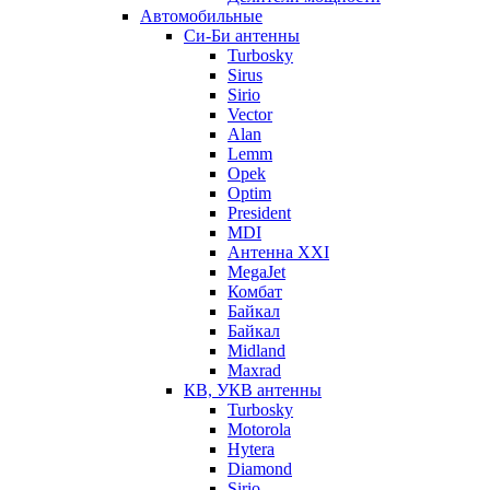
Автомобильные
Си-Би антенны
Turbosky
Sirus
Sirio
Vector
Alan
Lemm
Opek
Optim
President
MDI
Антенна XXI
MegaJet
Комбат
Байкал
Байкал
Midland
Maxrad
КВ, УКВ антенны
Turbosky
Motorola
Hytera
Diamond
Sirio