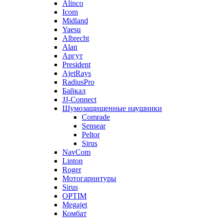
Alinco
Icom
Midland
Yaesu
Albrecht
Alan
Аргут
President
AjetRays
RadiusPro
Байкал
JJ-Connect
Шумозащищенные наушники
Comrade
Sensear
Peltor
Sirus
NavCom
Linton
Roger
Мотогарнитуры
Sirus
OPTIM
Megajet
Комбат