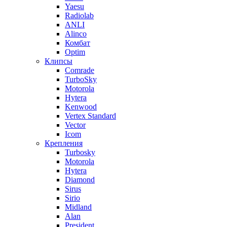
Yaesu
Radiolab
ANLI
Alinco
Комбат
Optim
Клипсы
Comrade
TurboSky
Motorola
Hytera
Kenwood
Vertex Standard
Vector
Icom
Крепления
Turbosky
Motorola
Hytera
Diamond
Sirus
Sirio
Midland
Alan
President