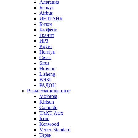
Альтавия
Беркут
Airbus
ИНТРАНК
Бизон
Баофенг
Гранит
ИРЗ
Круиз
Нептун
Связь
Sirus
Huiyton
Lisheng
ВЭБР
РАДОН
Взрывозащищенные
Motorola
Kirisun
Comrade
ТАКТ Atex
Icom
Kenwood
Vertex Standard
Терек