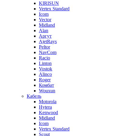
KIRISUN
Vertex Standard
Icom
Vector
Midland
Alan
Аргут
AjetRays
Peltor
NavCom
Racio
Linton
Vostok
Alinco
Roger
Комбат
Wouxun
Кабель
Motorola
Hytera
Kenwood
Midland
Icom
Vertex Standard
Scout