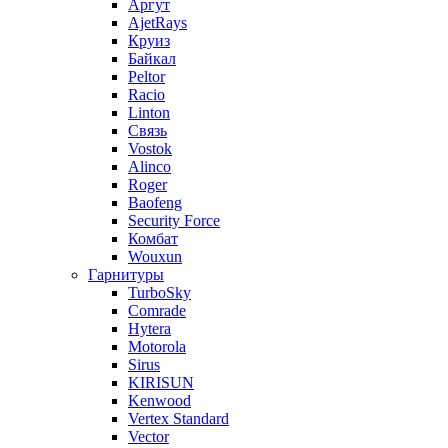
Аргут
AjetRays
Круиз
Байкал
Peltor
Racio
Linton
Связь
Vostok
Alinco
Roger
Baofeng
Security Force
Комбат
Wouxun
Гарнитуры
TurboSky
Comrade
Hytera
Motorola
Sirus
KIRISUN
Kenwood
Vertex Standard
Vector