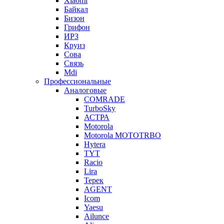
Xiaomi
Байкал
Бизон
Грифон
ИРЗ
Круиз
Сова
Связь
Mdi
Профессиональные
Аналоговые
COMRADE
TurboSky
АСТРА
Motorola
Motorola MOTOTRBO
Hytera
TYT
Racio
Lira
Терек
AGENT
Icom
Yaesu
Ailunce