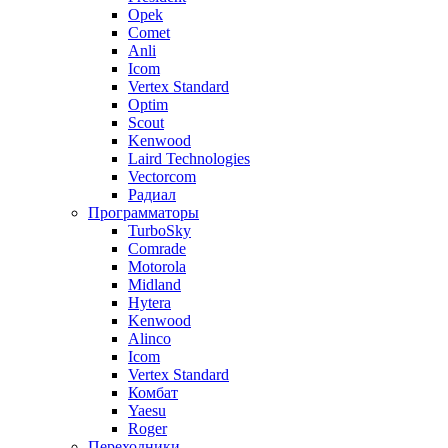
Opek
Comet
Anli
Icom
Vertex Standard
Optim
Scout
Kenwood
Laird Technologies
Vectorcom
Радиал
Программаторы
TurboSky
Comrade
Motorola
Midland
Hytera
Kenwood
Alinco
Icom
Vertex Standard
Комбат
Yaesu
Roger
Переходники