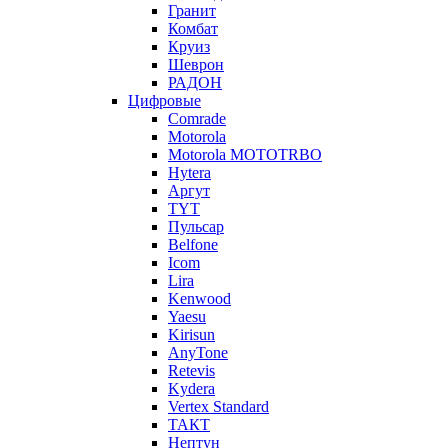
Гранит
Комбат
Круиз
Шеврон
РАДОН
Цифровые
Comrade
Motorola
Motorola MOTOTRBO
Hytera
Аргут
TYT
Пульсар
Belfone
Icom
Lira
Kenwood
Yaesu
Kirisun
AnyTone
Retevis
Kydera
Vertex Standard
ТАКТ
Нептун