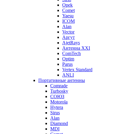
Opek
Comet
Yaesu
ICOM
Alan
Vector
Аргут
AjetRays
Антенна XXI
ComTech
Optim
Parus
Vertex Standard
ANLI
Портативные антенны
Comrade
Turbosky
СОЮЗ
Motorola
Hytera
Sirus
Alan
Diamond
MDI