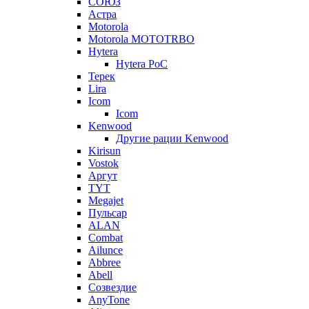
СОЮЗ
Астра
Motorola
Motorola MOTOTRBO
Hytera
Hytera PoC
Терек
Lira
Icom
Icom
Kenwood
Другие рации Kenwood
Kirisun
Vostok
Аргут
TYT
Megajet
Пульсар
ALAN
Combat
Ailunce
Abbree
Abell
Созвездие
AnyTone