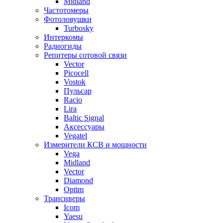
Midland
Частотомеры
Фотоловушки
Turbosky
Интеркомы
Радиогиды
Репитеры сотовой связи
Vector
Picocell
Vostok
Пульсар
Racio
Lira
Baltic Signal
Аксессуары
Vegatel
Измерители КСВ и мощности
Vega
Midland
Vector
Diamond
Optim
Трансиверы
Icom
Yaesu