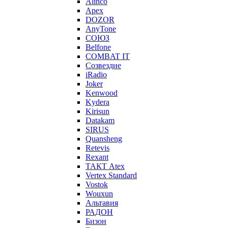
Alinco
Apex
DOZOR
AnyTone
СОЮЗ
Belfone
COMBAT IT
Созвездие
iRadio
Joker
Kenwood
Kydera
Kirisun
Datakam
SIRUS
Quansheng
Retevis
Rexant
ТАКТ Atex
Vertex Standard
Vostok
Wouxun
Альтавия
РАДОН
Бизон