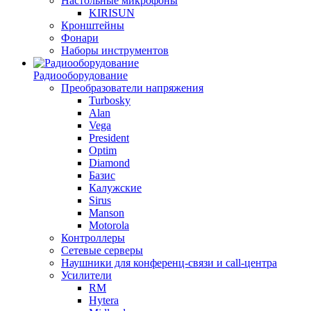
Настольные микрофоны
KIRISUN
Кронштейны
Фонари
Наборы инструментов
Радиооборудование
Преобразователи напряжения
Turbosky
Alan
Vega
President
Optim
Diamond
Базис
Калужские
Sirus
Manson
Motorola
Контроллеры
Сетевые серверы
Наушники для конференц-связи и call-центра
Усилители
RM
Hytera