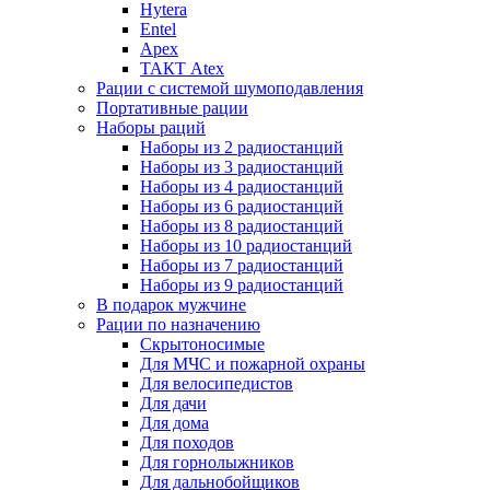
Hytera
Entel
Apex
ТАКТ Atex
Рации с системой шумоподавления
Портативные рации
Наборы раций
Наборы из 2 радиостанций
Наборы из 3 радиостанций
Наборы из 4 радиостанций
Наборы из 6 радиостанций
Наборы из 8 радиостанций
Наборы из 10 радиостанций
Наборы из 7 радиостанций
Наборы из 9 радиостанций
В подарок мужчине
Рации по назначению
Скрытоносимые
Для МЧС и пожарной охраны
Для велосипедистов
Для дачи
Для дома
Для походов
Для горнолыжников
Для дальнобойщиков