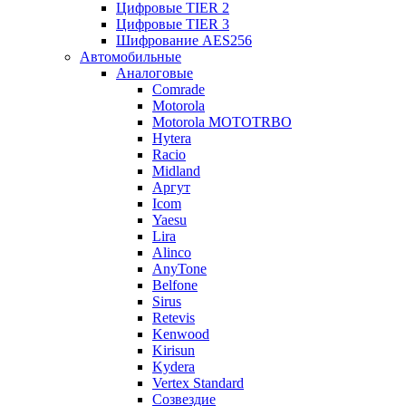
Цифровые TIER 2
Цифровые TIER 3
Шифрование AES256
Автомобильные
Аналоговые
Comrade
Motorola
Motorola MOTOTRBO
Hytera
Racio
Midland
Аргут
Icom
Yaesu
Lira
Alinco
AnyTone
Belfone
Sirus
Retevis
Kenwood
Kirisun
Kydera
Vertex Standard
Созвездие