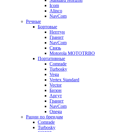
Standard Horizon
Icom
Alinco
NavCom
Речные
Бортовые
Нептун
Гранит
NavCom
Связь
Motorola MOTOTRBO
Портативные
Comrade
Turbosky
Vega
Vertex Standard
Vector
Бизон
Аргут
Гранит
NavCom
Onega
Рации по брендам
Comrade
Turbosky