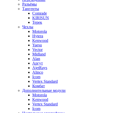
Разъёмы
Тангенты
Comrade
KIRISUN
Терек
Чехлы
Motorola
Hytera
Kenwood
Yaesu
Vector
Midland
Alan
Аргут
AjetRays
Alinco
Icom
Vertex Standard
Комбат
Дополнительные модули
Motorola
Kenwood
Vertex Standard
Icom