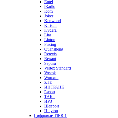
Entel
iRadio
Icom
Joker
Kenwood
Kirisun
Kydera
Lira
Linton
Puxing
Quansheng
Retevis
Rexant
Sepura
Vertex Standard
Vostok
Wouxun
ZTE
ИНТРАНК
Бизон
ТАКТ
ИРЗ
Шеврон
Huiyton
Цифровые TIER 1