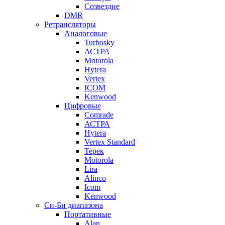
Созвездие
DMR
Ретрансляторы
Аналоговые
Turbosky
АСТРА
Motorola
Hytera
Vertex
ICOM
Kenwood
Цифровые
Comrade
АСТРА
Hytera
Vertex Standard
Терек
Motorola
Lira
Alinco
Icom
Kenwood
Си-Би диапазона
Портативные
Alan