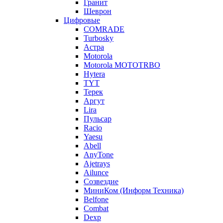
Гранит
Шеврон
Цифровые
COMRADE
Turbosky
Астра
Motorola
Motorola MOTOTRBO
Hytera
TYT
Терек
Аргут
Lira
Пульсар
Racio
Yaesu
Abell
AnyTone
Ajetrays
Ailunce
Созвездие
МиниКом (Информ Техника)
Belfone
Combat
Dexp