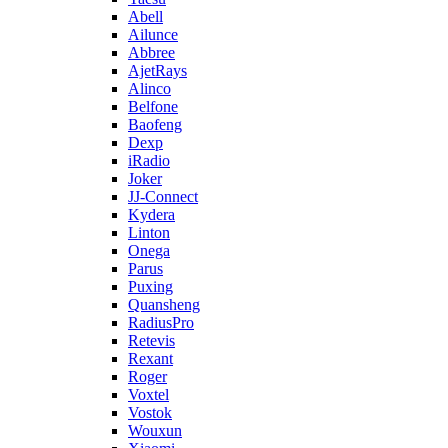
Abell
Ailunce
Abbree
AjetRays
Alinco
Belfone
Baofeng
Dexp
iRadio
Joker
JJ-Connect
Kydera
Linton
Onega
Parus
Puxing
Quansheng
RadiusPro
Retevis
Rexant
Roger
Voxtel
Vostok
Wouxun