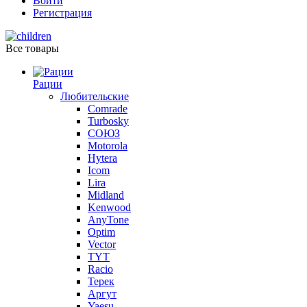
Войти
Регистрация
Все товары
Рации
Любительские
Comrade
Turbosky
СОЮЗ
Motorola
Hytera
Icom
Lira
Midland
Kenwood
AnyTone
Optim
Vector
TYT
Racio
Терек
Аргут
Yaesu