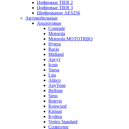
Цифровые TIER 2
Цифровые TIER 3
Шифрование AES256
Автомобильные
Аналоговые
Comrade
Motorola
Motorola MOTOTRBO
Hytera
Racio
Midland
Аргут
Icom
Yaesu
Lira
Alinco
AnyTone
Belfone
Sirus
Retevis
Kenwood
Kirisun
Kydera
Vertex Standard
Созвездие