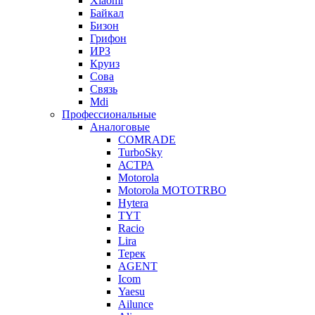
Xiaomi
Байкал
Бизон
Грифон
ИРЗ
Круиз
Сова
Связь
Mdi
Профессиональные
Аналоговые
COMRADE
TurboSky
АСТРА
Motorola
Motorola MOTOTRBO
Hytera
TYT
Racio
Lira
Терек
AGENT
Icom
Yaesu
Ailunce