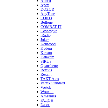
Alinco
Apex
DOZOR
AnyTone
СОЮЗ
Belfone
COMBAT IT
Созвездие
iRadio
Joker
Kenwood
Kydera
Kirisun
Datakam
SIRUS
Quansheng
Retevis
Rexant
ТАКТ Atex
Vertex Standard
Vostok
Wouxun
Альтавия
РАДОН
Бизон