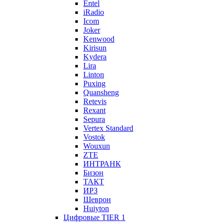
Entel
iRadio
Icom
Joker
Kenwood
Kirisun
Kydera
Lira
Linton
Puxing
Quansheng
Retevis
Rexant
Sepura
Vertex Standard
Vostok
Wouxun
ZTE
ИНТРАНК
Бизон
ТАКТ
ИРЗ
Шеврон
Huiyton
Цифровые TIER 1