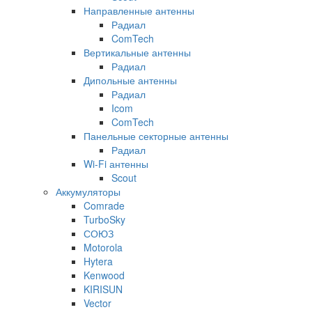
Направленные антенны
Радиал
ComTech
Вертикальные антенны
Радиал
Дипольные антенны
Радиал
Icom
ComTech
Панельные секторные антенны
Радиал
Wi-Fi антенны
Scout
Аккумуляторы
Comrade
TurboSky
СОЮЗ
Motorola
Hytera
Kenwood
KIRISUN
Vector