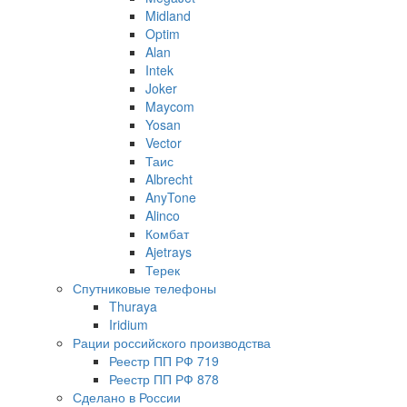
Midland
Optim
Alan
Intek
Joker
Maycom
Yosan
Vector
Таис
Albrecht
AnyTone
Alinco
Комбат
Ajetrays
Терек
Спутниковые телефоны
Thuraya
Iridium
Рации российского производства
Реестр ПП РФ 719
Реестр ПП РФ 878
Сделано в России