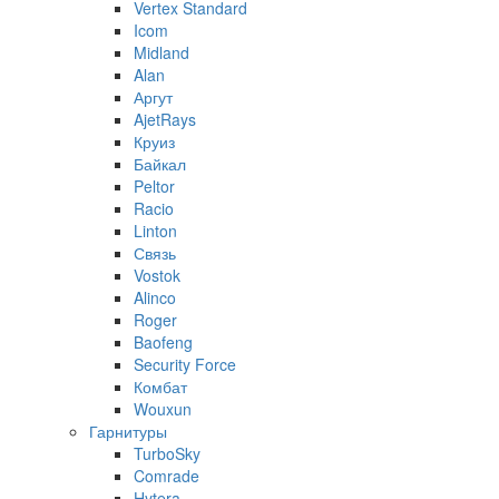
Vertex Standard
Icom
Midland
Alan
Аргут
AjetRays
Круиз
Байкал
Peltor
Racio
Linton
Связь
Vostok
Alinco
Roger
Baofeng
Security Force
Комбат
Wouxun
Гарнитуры
TurboSky
Comrade
Hytera