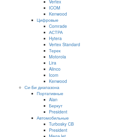
Vertex
ICOM
Kenwood
Цифровые
Comrade
АСТРА
Hytera
Vertex Standard
Терек
Motorola
Lira
Alinco
Icom
Kenwood
Си-Би диапазона
Портативные
Alan
Беркут
President
Автомобильные
Turbosky CB
President
MegaJet