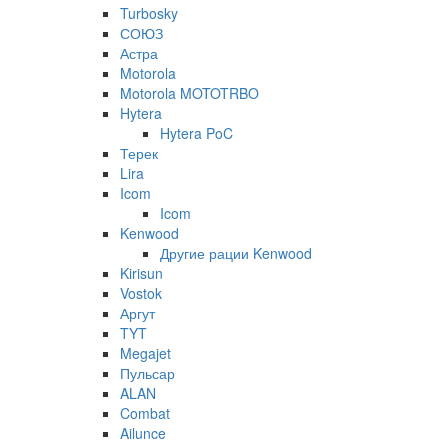
Turbosky
СОЮЗ
Астра
Motorola
Motorola MOTOTRBO
Hytera
Hytera PoC
Терек
Lira
Icom
Icom
Kenwood
Другие рации Kenwood
Kirisun
Vostok
Аргут
TYT
Megajet
Пульсар
ALAN
Combat
Ailunce