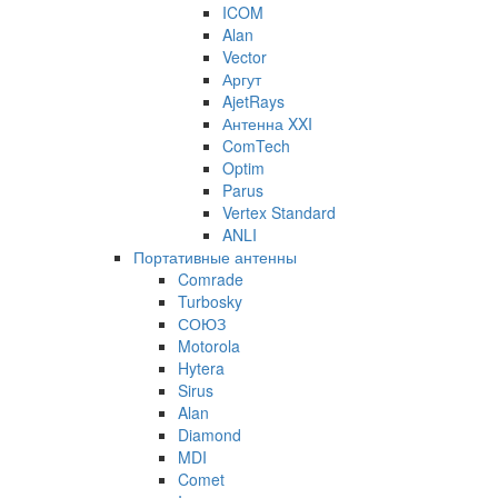
ICOM
Alan
Vector
Аргут
AjetRays
Антенна XXI
ComTech
Optim
Parus
Vertex Standard
ANLI
Портативные антенны
Comrade
Turbosky
СОЮЗ
Motorola
Hytera
Sirus
Alan
Diamond
MDI
Comet