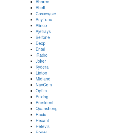
Abbree
Abell
Созвездие
AnyTone
Alinco
Ajetrays
Belfone
Dexp
Entel
iRadio
Joker
Kydera
Linton
Midland
NavCom
Optim
Puxing
President
Quansheng
Racio
Rexant
Retevis
Roger