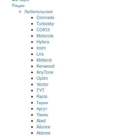
Рации
Любительские
Comrade
Turbosky
СОЮЗ
Motorola
Hytera
Icom
Lira
Midland
Kenwood
AnyTone
Optim
Vector
TYT
Racio
Терек
Аргут
Yaesu
Abell
Ailunce
Abbree