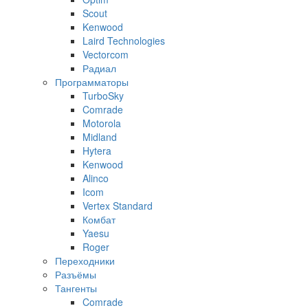
Scout
Kenwood
Laird Technologies
Vectorcom
Радиал
Программаторы
TurboSky
Comrade
Motorola
Midland
Hytera
Kenwood
Alinco
Icom
Vertex Standard
Комбат
Yaesu
Roger
Переходники
Разъёмы
Тангенты
Comrade