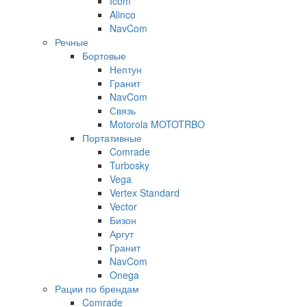
Icom
Alinco
NavCom
Речные
Бортовые
Нептун
Гранит
NavCom
Связь
Motorola MOTOTRBO
Портативные
Comrade
Turbosky
Vega
Vertex Standard
Vector
Бизон
Аргут
Гранит
NavCom
Onega
Рации по брендам
Comrade