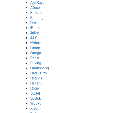
AjetRays
Alinco
Belfone
Baofeng
Dexp
iRadio
Joker
JJ-Connect
Kydera
Linton
Onega
Parus
Puxing
Quansheng
RadiusPro
Retevis
Rexant
Roger
Voxtel
Vostok
Wouxun
Xiaomi