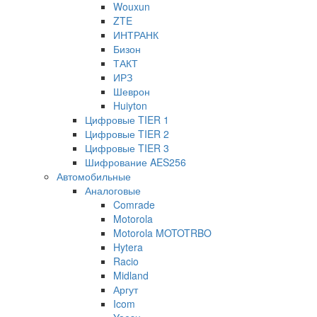
Wouxun
ZTE
ИНТРАНК
Бизон
ТАКТ
ИРЗ
Шеврон
Huiyton
Цифровые TIER 1
Цифровые TIER 2
Цифровые TIER 3
Шифрование AES256
Автомобильные
Аналоговые
Comrade
Motorola
Motorola MOTOTRBO
Hytera
Racio
Midland
Аргут
Icom