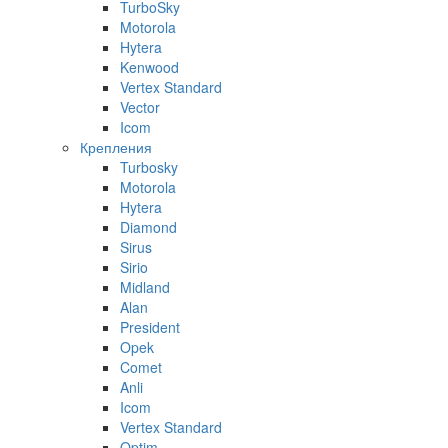
TurboSky
Motorola
Hytera
Kenwood
Vertex Standard
Vector
Icom
Крепления
Turbosky
Motorola
Hytera
Diamond
Sirus
Sirio
Midland
Alan
President
Opek
Comet
Anli
Icom
Vertex Standard
Optim