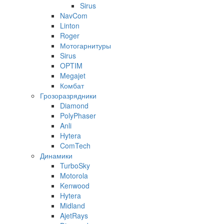
Sirus
NavCom
Linton
Roger
Мотогарнитуры
Sirus
OPTIM
Megajet
Комбат
Грозоразрядники
Diamond
PolyPhaser
Anli
Hytera
ComTech
Динамики
TurboSky
Motorola
Kenwood
Hytera
Midland
AjetRays