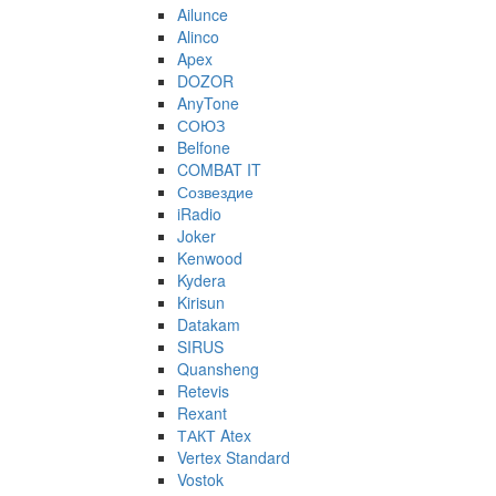
Ailunce
Alinco
Apex
DOZOR
AnyTone
СОЮЗ
Belfone
COMBAT IT
Созвездие
iRadio
Joker
Kenwood
Kydera
Kirisun
Datakam
SIRUS
Quansheng
Retevis
Rexant
ТАКТ Atex
Vertex Standard
Vostok