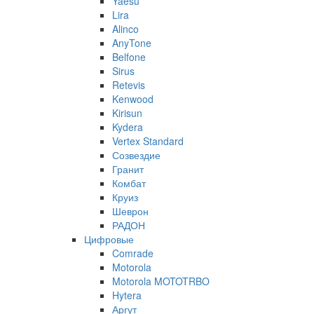
Yaesu
Lira
Alinco
AnyTone
Belfone
Sirus
Retevis
Kenwood
Kirisun
Kydera
Vertex Standard
Созвездие
Гранит
Комбат
Круиз
Шеврон
РАДОН
Цифровые
Comrade
Motorola
Motorola MOTOTRBO
Hytera
Аргут