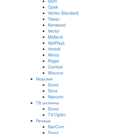
Icom
Opek
Vertex Standard
Yaesu
Kenwood
Vector
Midland
AjetRays
Vostok
Alinco
Roger
Combat
Wouxun
Морские
Scout
Sirus
Navcom
ТВ антенны
Scout
TV-Optim
Речные
NavCom
Scout