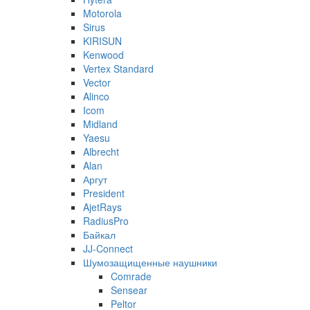
Motorola
Sirus
KIRISUN
Kenwood
Vertex Standard
Vector
Alinco
Icom
Midland
Yaesu
Albrecht
Alan
Аргут
President
AjetRays
RadiusPro
Байкал
JJ-Connect
Шумозащищенные наушники
Comrade
Sensear
Peltor