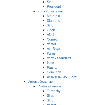
Sirio
President
КВ, УКВ антенны
Motorola
Diamond
Sirio
Opek
ANLI
Comet
Vector
AjetRays
Parus
Vertex Standard
Icom
Радиал
ComTech
Делители мощности
Автомобильные
Си-Би антенны
Turbosky
Sirus
Sirio
Vector