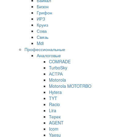
Байкал
Бизон
Грифон
ИРЗ
Круиз
Сова
Связь
Mdi
Профессиональные
Аналоговые
COMRADE
TurboSky
АСТРА
Motorola
Motorola MOTOTRBO
Hytera
TYT
Racio
Lira
Терек
AGENT
Icom
Yaesu