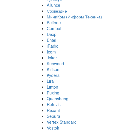
Ailunce
Созвездие
МиниКом (Информ Техника)
Belfone
Combat
Dexp
Entel
iRadio
Icom
Joker
Kenwood
Kirisun
Kydera
Lira
Linton
Puxing
Quansheng
Retevis
Rexant
Sepura
Vertex Standard
Vostok