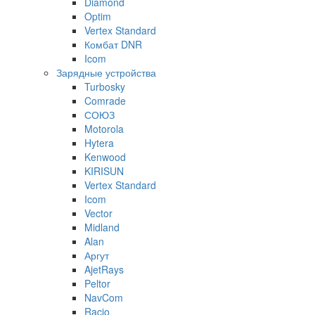
Diamond
Optim
Vertex Standard
Комбат DNR
Icom
Зарядные устройства
Turbosky
Comrade
СОЮЗ
Motorola
Hytera
Kenwood
KIRISUN
Vertex Standard
Icom
Vector
Midland
Alan
Аргут
AjetRays
Peltor
NavCom
Racio