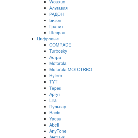
Wouxun
Альтавия
РАДОН
Бизон
Гранит
Шеврон
Цифровые
COMRADE
Turbosky
Астра
Motorola
Motorola MOTOTRBO
Hytera
TYT
Терек
Аргут
Lira
Пульсар
Racio
Yaesu
Abell
AnyTone
Ajetrays