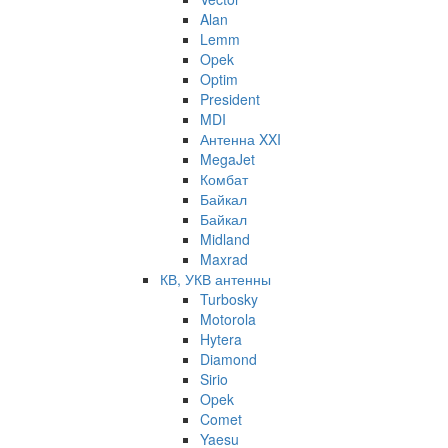
Alan
Lemm
Opek
Optim
President
MDI
Антенна XXI
MegaJet
Комбат
Байкал
Байкал
Midland
Maxrad
КВ, УКВ антенны
Turbosky
Motorola
Hytera
Diamond
Sirio
Opek
Comet
Yaesu