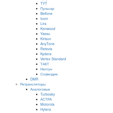
TYT
Пульсар
Belfone
Icom
Lira
Kenwood
Yaesu
Kirisun
AnyTone
Retevis
Kydera
Vertex Standard
ТАКТ
Нептун
Созвездие
DMR
Ретрансляторы
Аналоговые
Turbosky
АСТРА
Motorola
Hytera