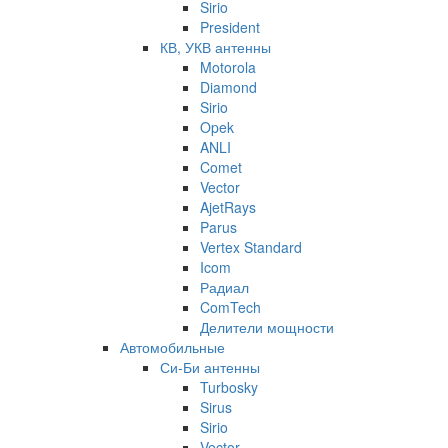
Sirio
President
КВ, УКВ антенны
Motorola
Diamond
Sirio
Opek
ANLI
Comet
Vector
AjetRays
Parus
Vertex Standard
Icom
Радиал
ComTech
Делители мощности
Автомобильные
Си-Би антенны
Turbosky
Sirus
Sirio
Vector