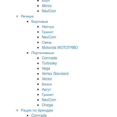
Icom
Alinco
NavCom
Речные
Бортовые
Нептун
Гранит
NavCom
Связь
Motorola MOTOTRBO
Портативные
Comrade
Turbosky
Vega
Vertex Standard
Vector
Бизон
Аргут
Гранит
NavCom
Onega
Рации по брендам
Comrade