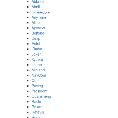
Abbree
Abell
Созвездие
AnyTone
Alinco
Ajetrays
Belfone
Dexp
Entel
iRadio
Joker
Kydera
Linton
Midland
NavCom
Optim
Puxing
President
Quansheng
Racio
Rexant
Retevis
Roger