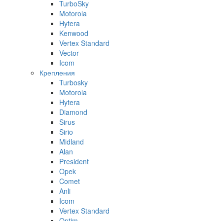
TurboSky
Motorola
Hytera
Kenwood
Vertex Standard
Vector
Icom
Крепления
Turbosky
Motorola
Hytera
Diamond
Sirus
Sirio
Midland
Alan
President
Opek
Comet
Anli
Icom
Vertex Standard
Optim