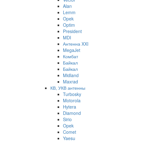
Alan
Lemm
Opek
Optim
President
MDI
Антенна XXI
MegaJet
Комбат
Байкал
Байкал
Midland
Maxrad
КВ, УКВ антенны
Turbosky
Motorola
Hytera
Diamond
Sirio
Opek
Comet
Yaesu