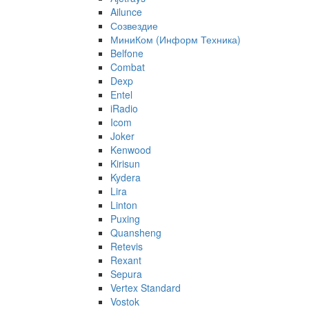
Ailunce
Созвездие
МиниКом (Информ Техника)
Belfone
Combat
Dexp
Entel
iRadio
Icom
Joker
Kenwood
Kirisun
Kydera
Lira
Linton
Puxing
Quansheng
Retevis
Rexant
Sepura
Vertex Standard
Vostok