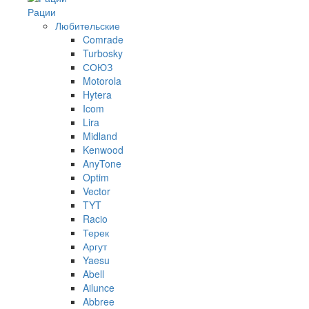
Рации
Любительские
Comrade
Turbosky
СОЮЗ
Motorola
Hytera
Icom
Lira
Midland
Kenwood
AnyTone
Optim
Vector
TYT
Racio
Терек
Аргут
Yaesu
Abell
Ailunce
Abbree