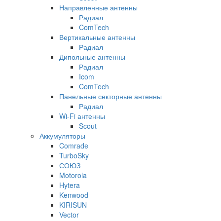
Направленные антенны
Радиал
ComTech
Вертикальные антенны
Радиал
Дипольные антенны
Радиал
Icom
ComTech
Панельные секторные антенны
Радиал
Wi-Fi антенны
Scout
Аккумуляторы
Comrade
TurboSky
СОЮЗ
Motorola
Hytera
Kenwood
KIRISUN
Vector