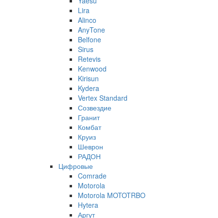
Yaesu
Lira
Alinco
AnyTone
Belfone
Sirus
Retevis
Kenwood
Kirisun
Kydera
Vertex Standard
Созвездие
Гранит
Комбат
Круиз
Шеврон
РАДОН
Цифровые
Comrade
Motorola
Motorola MOTOTRBO
Hytera
Аргут