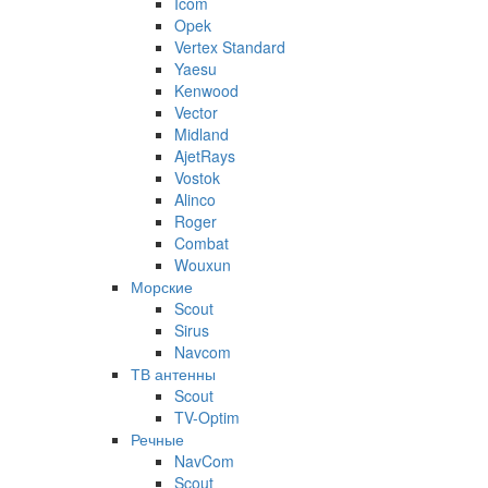
Icom
Opek
Vertex Standard
Yaesu
Kenwood
Vector
Midland
AjetRays
Vostok
Alinco
Roger
Combat
Wouxun
Морские
Scout
Sirus
Navcom
ТВ антенны
Scout
TV-Optim
Речные
NavCom
Scout