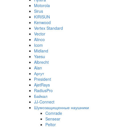
Motorola
Sirus
KIRISUN
Kenwood
Vertex Standard
Vector
Alinco
Icom
Midland
Yaesu
Albrecht
Alan
Аргут
President
AjetRays
RadiusPro
Байкал
JJ-Connect
Шумозащищенные наушники
Comrade
Sensear
Peltor