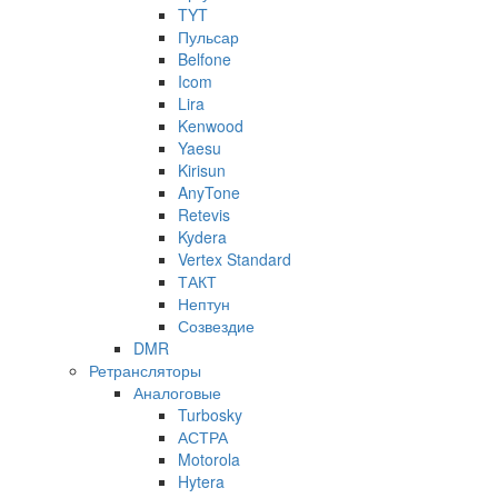
TYT
Пульсар
Belfone
Icom
Lira
Kenwood
Yaesu
Kirisun
AnyTone
Retevis
Kydera
Vertex Standard
ТАКТ
Нептун
Созвездие
DMR
Ретрансляторы
Аналоговые
Turbosky
АСТРА
Motorola
Hytera