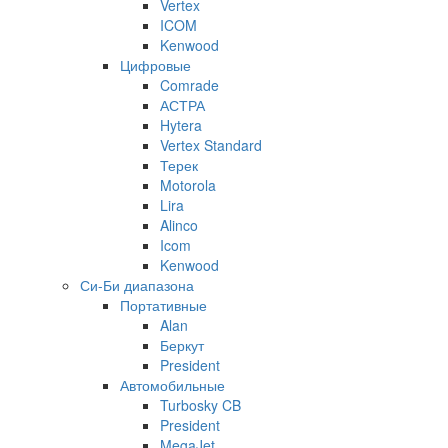
Vertex
ICOM
Kenwood
Цифровые
Comrade
АСТРА
Hytera
Vertex Standard
Терек
Motorola
Lira
Alinco
Icom
Kenwood
Си-Би диапазона
Портативные
Alan
Беркут
President
Автомобильные
Turbosky CB
President
MegaJet