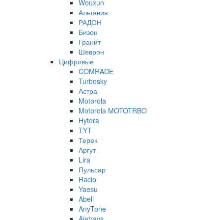
Wouxun
Альтавия
РАДОН
Бизон
Гранит
Шеврон
Цифровые
COMRADE
Turbosky
Астра
Motorola
Motorola MOTOTRBO
Hytera
TYT
Терек
Аргут
Lira
Пульсар
Racio
Yaesu
Abell
AnyTone
Ajetrays