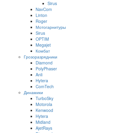
Sirus
NavCom
Linton
Roger
Мотогарнитуры
Sirus
OPTIM
Megajet
Комбат
Грозоразрядники
Diamond
PolyPhaser
Anli
Hytera
ComTech
Динамики
TurboSky
Motorola
Kenwood
Hytera
Midland
AjetRays