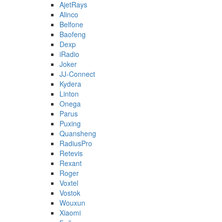
AjetRays
Alinco
Belfone
Baofeng
Dexp
iRadio
Joker
JJ-Connect
Kydera
Linton
Onega
Parus
Puxing
Quansheng
RadiusPro
Retevis
Rexant
Roger
Voxtel
Vostok
Wouxun
Xiaomi