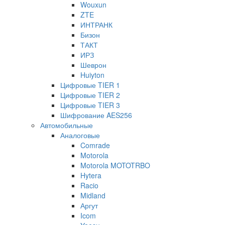
Wouxun
ZTE
ИНТРАНК
Бизон
ТАКТ
ИРЗ
Шеврон
Huiyton
Цифровые TIER 1
Цифровые TIER 2
Цифровые TIER 3
Шифрование AES256
Автомобильные
Аналоговые
Comrade
Motorola
Motorola MOTOTRBO
Hytera
Racio
Midland
Аргут
Icom