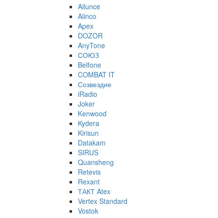
Ailunce
Alinco
Apex
DOZOR
AnyTone
СОЮЗ
Belfone
COMBAT IT
Созвездие
iRadio
Joker
Kenwood
Kydera
Kirisun
Datakam
SIRUS
Quansheng
Retevis
Rexant
ТАКТ Atex
Vertex Standard
Vostok