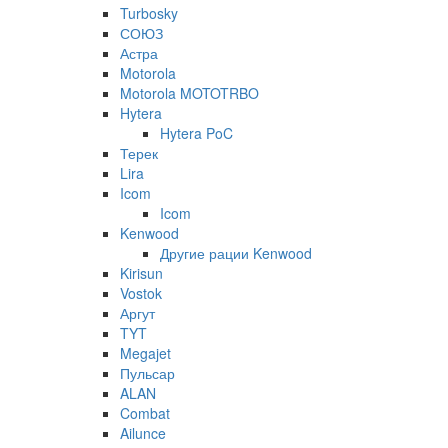
Turbosky
СОЮЗ
Астра
Motorola
Motorola MOTOTRBO
Hytera
Hytera PoC
Терек
Lira
Icom
Icom
Kenwood
Другие рации Kenwood
Kirisun
Vostok
Аргут
TYT
Megajet
Пульсар
ALAN
Combat
Ailunce