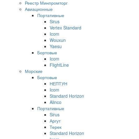
Реестр Минпромторг
Авиационные
Портативные
Sirus
Vertex Standard
Icom
Wouxun
Yaesu
Бортовые
Icom
FlightLine
Морские
Бортовые
НЕПТУН
Icom
Standard Horizon
Alinco
Портативные
Sirus
Аргут
Терек
Standard Horizon