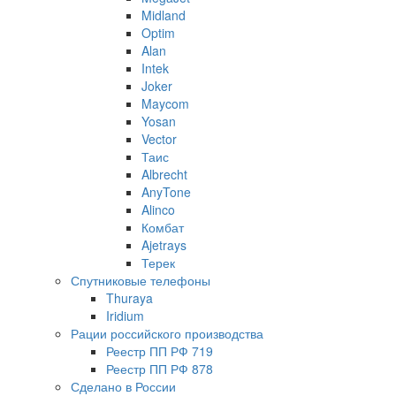
Midland
Optim
Alan
Intek
Joker
Maycom
Yosan
Vector
Таис
Albrecht
AnyTone
Alinco
Комбат
Ajetrays
Терек
Спутниковые телефоны
Thuraya
Iridium
Рации российского производства
Реестр ПП РФ 719
Реестр ПП РФ 878
Сделано в России