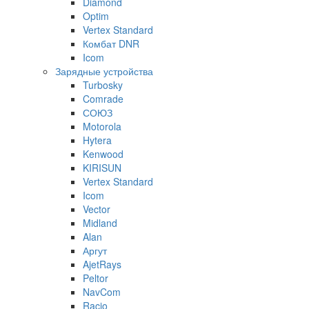
Diamond
Optim
Vertex Standard
Комбат DNR
Icom
Зарядные устройства
Turbosky
Comrade
СОЮЗ
Motorola
Hytera
Kenwood
KIRISUN
Vertex Standard
Icom
Vector
Midland
Alan
Аргут
AjetRays
Peltor
NavCom
Racio