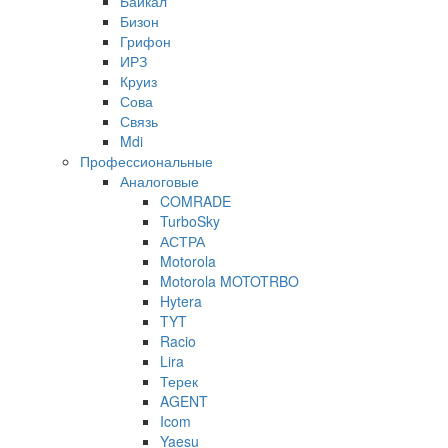
Байкал
Бизон
Грифон
ИРЗ
Круиз
Сова
Связь
Mdi
Профессиональные
Аналоговые
COMRADE
TurboSky
АСТРА
Motorola
Motorola MOTOTRBO
Hytera
TYT
Racio
Lira
Терек
AGENT
Icom
Yaesu