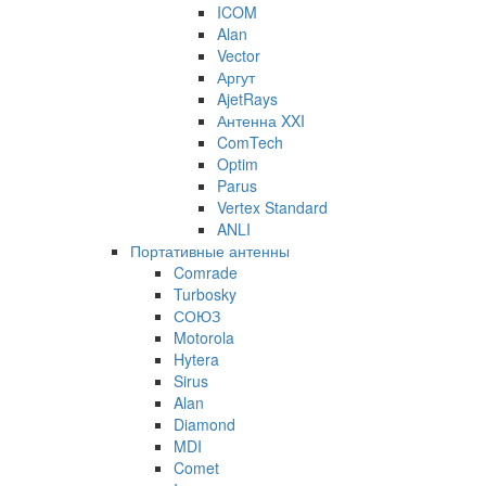
ICOM
Alan
Vector
Аргут
AjetRays
Антенна XXI
ComTech
Optim
Parus
Vertex Standard
ANLI
Портативные антенны
Comrade
Turbosky
СОЮЗ
Motorola
Hytera
Sirus
Alan
Diamond
MDI
Comet