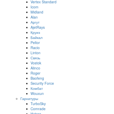
Vertex Standard
Icom
Midland
Alan
Аргут
AjetRays
Круиз
Байкал
Peltor
Racio
Linton
Связь
Vostok
Alinco
Roger
Baofeng
Security Force
Комбат
Wouxun
Гарнитуры
TurboSky
Comrade
Hytera