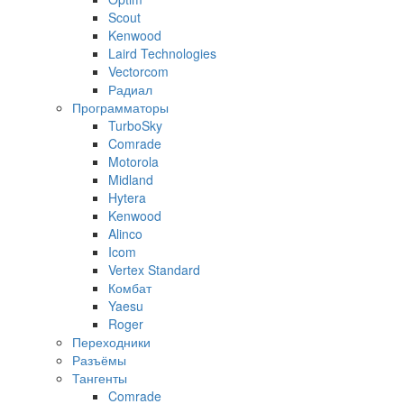
Scout
Kenwood
Laird Technologies
Vectorcom
Радиал
Программаторы
TurboSky
Comrade
Motorola
Midland
Hytera
Kenwood
Alinco
Icom
Vertex Standard
Комбат
Yaesu
Roger
Переходники
Разъёмы
Тангенты
Comrade