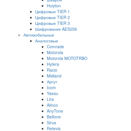
Huiyton
Цифровые TIER 1
Цифровые TIER 2
Цифровые TIER 3
Шифрование AES256
Автомобильные
Аналоговые
Comrade
Motorola
Motorola MOTOTRBO
Hytera
Racio
Midland
Аргут
Icom
Yaesu
Lira
Alinco
AnyTone
Belfone
Sirus
Retevis