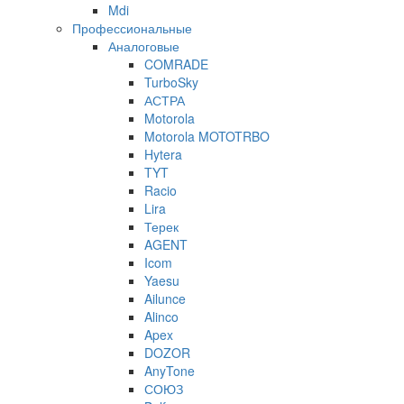
Mdi
Профессиональные
Аналоговые
COMRADE
TurboSky
АСТРА
Motorola
Motorola MOTOTRBO
Hytera
TYT
Racio
Lira
Терек
AGENT
Icom
Yaesu
Ailunce
Alinco
Apex
DOZOR
AnyTone
СОЮЗ