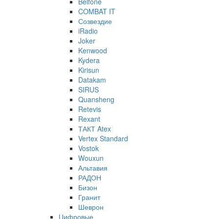
Belfone
COMBAT IT
Созвездие
iRadio
Joker
Kenwood
Kydera
Kirisun
Datakam
SIRUS
Quansheng
Retevis
Rexant
ТАКТ Atex
Vertex Standard
Vostok
Wouxun
Альтавия
РАДОН
Бизон
Гранит
Шеврон
Цифровые