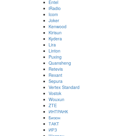
Entel
iRadio
Icom
Joker
Kenwood
Kirisun
Kydera
Lira
Linton
Puxing
Quansheng
Retevis
Rexant
Sepura
Vertex Standard
Vostok
Wouxun
ZTE
ИНТРАНК
Бизон
ТАКТ
ИРЗ
Шеврон