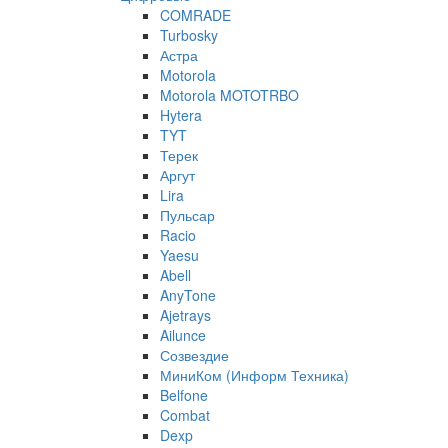
COMRADE
Turbosky
Астра
Motorola
Motorola MOTOTRBO
Hytera
TYT
Терек
Аргут
Lira
Пульсар
Racio
Yaesu
Abell
AnyTone
Ajetrays
Ailunce
Созвездие
МиниКом (Информ Техника)
Belfone
Combat
Dexp