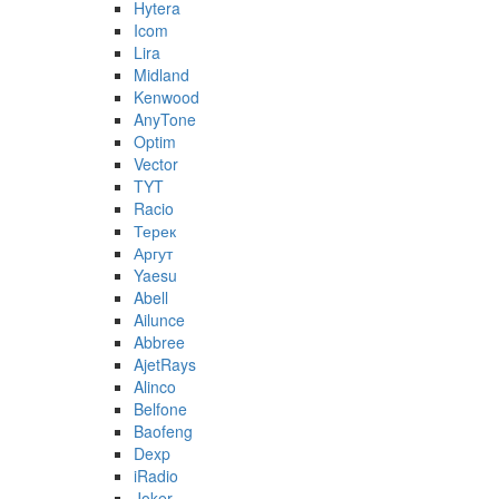
Hytera
Icom
Lira
Midland
Kenwood
AnyTone
Optim
Vector
TYT
Racio
Терек
Аргут
Yaesu
Abell
Ailunce
Abbree
AjetRays
Alinco
Belfone
Baofeng
Dexp
iRadio
Joker