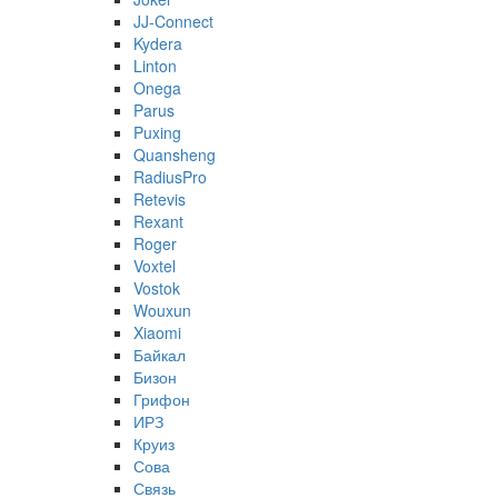
JJ-Connect
Kydera
Linton
Onega
Parus
Puxing
Quansheng
RadiusPro
Retevis
Rexant
Roger
Voxtel
Vostok
Wouxun
Xiaomi
Байкал
Бизон
Грифон
ИРЗ
Круиз
Сова
Связь