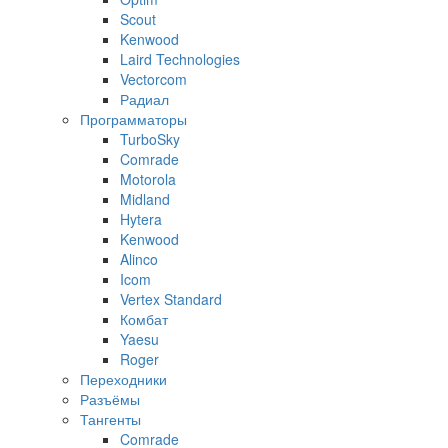
Scout
Kenwood
Laird Technologies
Vectorcom
Радиал
Программаторы
TurboSky
Comrade
Motorola
Midland
Hytera
Kenwood
Alinco
Icom
Vertex Standard
Комбат
Yaesu
Roger
Переходники
Разъёмы
Тангенты
Comrade