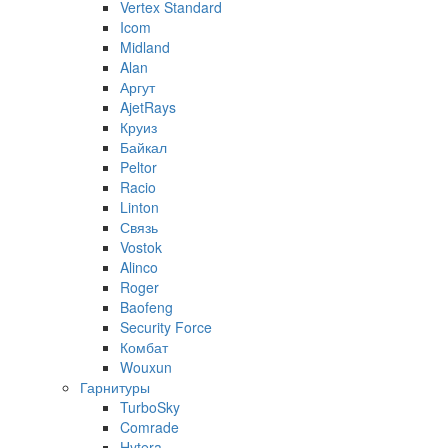
Vertex Standard
Icom
Midland
Alan
Аргут
AjetRays
Круиз
Байкал
Peltor
Racio
Linton
Связь
Vostok
Alinco
Roger
Baofeng
Security Force
Комбат
Wouxun
Гарнитуры
TurboSky
Comrade
Hytera