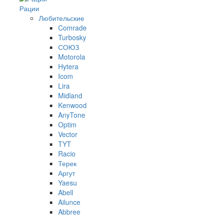
Рации
Любительские
Comrade
Turbosky
СОЮЗ
Motorola
Hytera
Icom
Lira
Midland
Kenwood
AnyTone
Optim
Vector
TYT
Racio
Терек
Аргут
Yaesu
Abell
Ailunce
Abbree