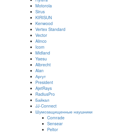
Motorola
Sirus
KIRISUN
Kenwood
Vertex Standard
Vector
Alinco
Icom
Midland
Yaesu
Albrecht
Alan
Аргут
President
AjetRays
RadiusPro
Байкал
JJ-Connect
Шумозащищенные наушники
Comrade
Sensear
Peltor