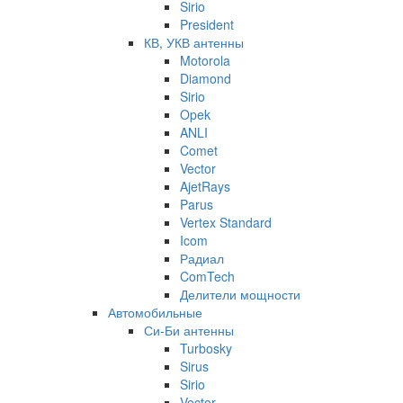
Sirio
President
КВ, УКВ антенны
Motorola
Diamond
Sirio
Opek
ANLI
Comet
Vector
AjetRays
Parus
Vertex Standard
Icom
Радиал
ComTech
Делители мощности
Автомобильные
Си-Би антенны
Turbosky
Sirus
Sirio
Vector