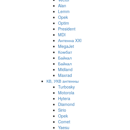
Alan
Lemm
Opek
Optim
President
MDI
Антенна XXI
MegaJet
Комбат
Байкал
Байкал
Midland
Maxrad
КВ, УКВ антенны
Turbosky
Motorola
Hytera
Diamond
Sirio
Opek
Comet
Yaesu