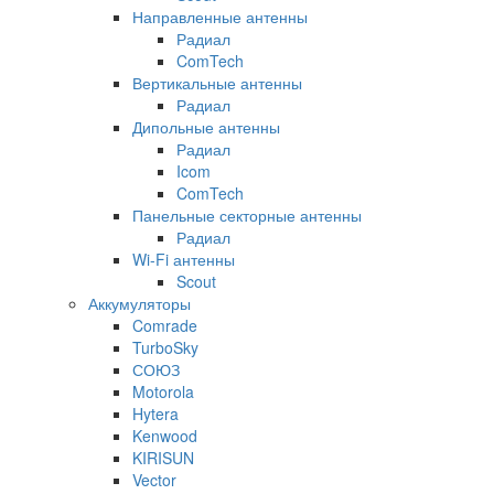
Направленные антенны
Радиал
ComTech
Вертикальные антенны
Радиал
Дипольные антенны
Радиал
Icom
ComTech
Панельные секторные антенны
Радиал
Wi-Fi антенны
Scout
Аккумуляторы
Comrade
TurboSky
СОЮЗ
Motorola
Hytera
Kenwood
KIRISUN
Vector