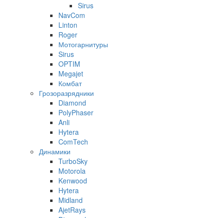
Sirus
NavCom
Linton
Roger
Мотогарнитуры
Sirus
OPTIM
Megajet
Комбат
Грозоразрядники
Diamond
PolyPhaser
Anli
Hytera
ComTech
Динамики
TurboSky
Motorola
Kenwood
Hytera
Midland
AjetRays