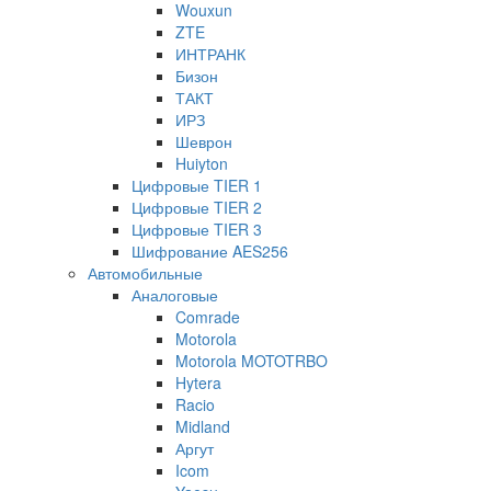
Wouxun
ZTE
ИНТРАНК
Бизон
ТАКТ
ИРЗ
Шеврон
Huiyton
Цифровые TIER 1
Цифровые TIER 2
Цифровые TIER 3
Шифрование AES256
Автомобильные
Аналоговые
Comrade
Motorola
Motorola MOTOTRBO
Hytera
Racio
Midland
Аргут
Icom