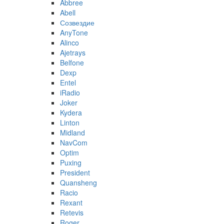
Abbree
Abell
Созвездие
AnyTone
Alinco
Ajetrays
Belfone
Dexp
Entel
iRadio
Joker
Kydera
Linton
Midland
NavCom
Optim
Puxing
President
Quansheng
Racio
Rexant
Retevis
Roger