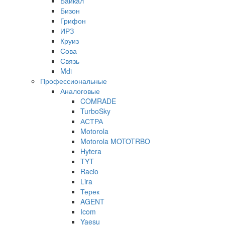
Байкал
Бизон
Грифон
ИРЗ
Круиз
Сова
Связь
Mdi
Профессиональные
Аналоговые
COMRADE
TurboSky
АСТРА
Motorola
Motorola MOTOTRBO
Hytera
TYT
Racio
Lira
Терек
AGENT
Icom
Yaesu