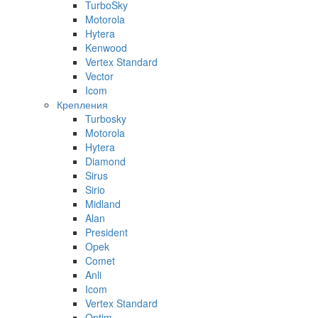
TurboSky
Motorola
Hytera
Kenwood
Vertex Standard
Vector
Icom
Крепления
Turbosky
Motorola
Hytera
Diamond
Sirus
Sirio
Midland
Alan
President
Opek
Comet
Anli
Icom
Vertex Standard
Optim