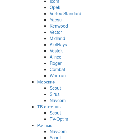
Icom
Opek
Vertex Standard
Yaesu
Kenwood
Vector
Midland
AjetRays
Vostok
Alinco
Roger
Combat
Wouxun
Морские
Scout
Sirus
Navcom
ТВ антенны
Scout
TV-Optim
Речные
NavCom
Scout