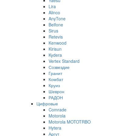
Yaesu
Lira
Alinco
AnyTone
Belfone
Sirus
Retevis
Kenwood
Kirisun
Kydera
Vertex Standard
Созвездие
Гранит
Комбат
Круиз
Шеврон
РАДОН
Цифровые
Comrade
Motorola
Motorola MOTOTRBO
Hytera
Аргут