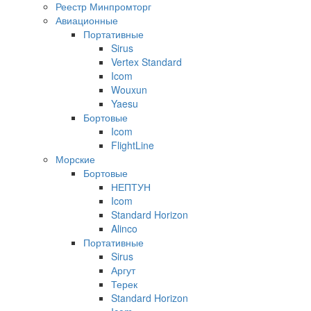
Реестр Минпромторг
Авиационные
Портативные
Sirus
Vertex Standard
Icom
Wouxun
Yaesu
Бортовые
Icom
FlightLine
Морские
Бортовые
НЕПТУН
Icom
Standard Horizon
Alinco
Портативные
Sirus
Аргут
Терек
Standard Horizon