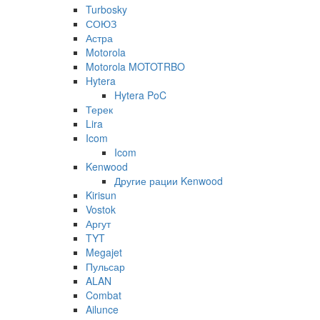
Turbosky
СОЮЗ
Астра
Motorola
Motorola MOTOTRBO
Hytera
Hytera PoC
Терек
Lira
Icom
Icom
Kenwood
Другие рации Kenwood
Kirisun
Vostok
Аргут
TYT
Megajet
Пульсар
ALAN
Combat
Ailunce