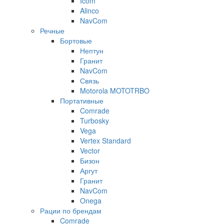
Icom
Alinco
NavCom
Речные
Бортовые
Нептун
Гранит
NavCom
Связь
Motorola MOTOTRBO
Портативные
Comrade
Turbosky
Vega
Vertex Standard
Vector
Бизон
Аргут
Гранит
NavCom
Onega
Рации по брендам
Comrade