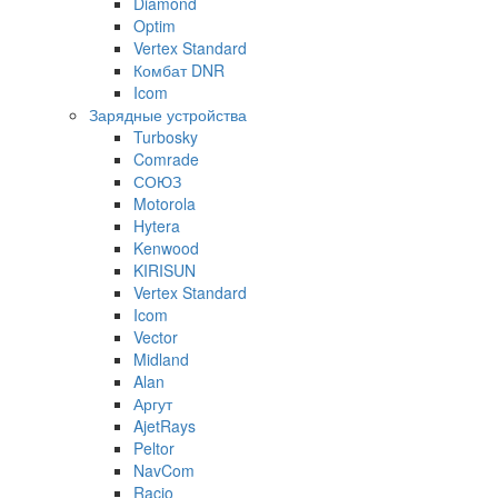
Diamond
Optim
Vertex Standard
Комбат DNR
Icom
Зарядные устройства
Turbosky
Comrade
СОЮЗ
Motorola
Hytera
Kenwood
KIRISUN
Vertex Standard
Icom
Vector
Midland
Alan
Аргут
AjetRays
Peltor
NavCom
Racio