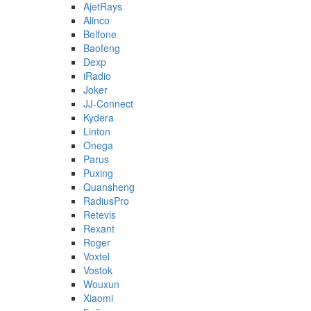
AjetRays
Alinco
Belfone
Baofeng
Dexp
iRadio
Joker
JJ-Connect
Kydera
Linton
Onega
Parus
Puxing
Quansheng
RadiusPro
Retevis
Rexant
Roger
Voxtel
Vostok
Wouxun
Xiaomi