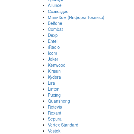
Ailunce
Созвездие
МиниКом (Информ Техника)
Belfone
Combat
Dexp
Entel
iRadio
Icom
Joker
Kenwood
Kirisun
Kydera
Lira
Linton
Puxing
Quansheng
Retevis
Rexant
Sepura
Vertex Standard
Vostok