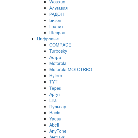
Wouxun
Альтавия
РАДОН
Бизон
Гранит
Шеврон
Цифровые
COMRADE
Turbosky
Астра
Motorola
Motorola MOTOTRBO
Hytera
TYT
Терек
Аргут
Lira
Пульсар
Racio
Yaesu
Abell
AnyTone
Ajetrays