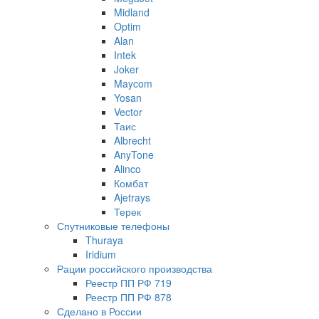
Midland
Optim
Alan
Intek
Joker
Maycom
Yosan
Vector
Таис
Albrecht
AnyTone
Alinco
Комбат
Ajetrays
Терек
Спутниковые телефоны
Thuraya
Iridium
Рации российского производства
Реестр ПП РФ 719
Реестр ПП РФ 878
Сделано в России