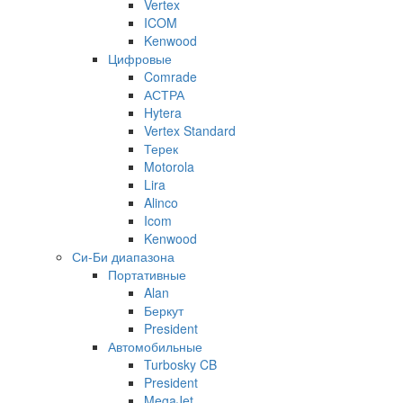
Vertex
ICOM
Kenwood
Цифровые
Comrade
АСТРА
Hytera
Vertex Standard
Терек
Motorola
Lira
Alinco
Icom
Kenwood
Си-Би диапазона
Портативные
Alan
Беркут
President
Автомобильные
Turbosky CB
President
MegaJet