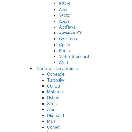
ICOM
Alan
Vector
Аргут
AjetRays
Антенна XXI
ComTech
Optim
Parus
Vertex Standard
ANLI
Портативные антенны
Comrade
Turbosky
СОЮЗ
Motorola
Hytera
Sirus
Alan
Diamond
MDI
Comet