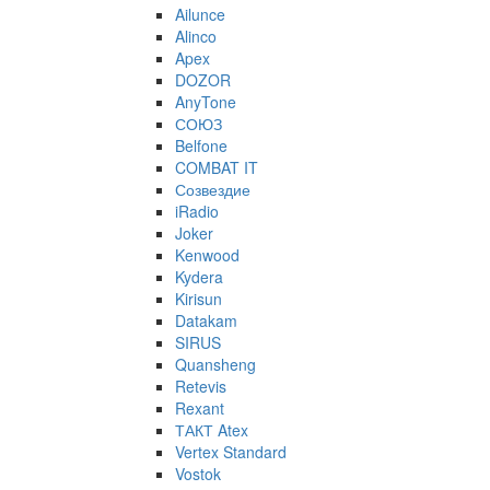
Ailunce
Alinco
Apex
DOZOR
AnyTone
СОЮЗ
Belfone
COMBAT IT
Созвездие
iRadio
Joker
Kenwood
Kydera
Kirisun
Datakam
SIRUS
Quansheng
Retevis
Rexant
ТАКТ Atex
Vertex Standard
Vostok