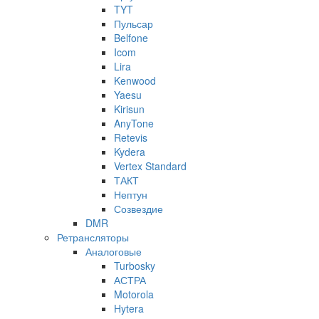
TYT
Пульсар
Belfone
Icom
Lira
Kenwood
Yaesu
Kirisun
AnyTone
Retevis
Kydera
Vertex Standard
ТАКТ
Нептун
Созвездие
DMR
Ретрансляторы
Аналоговые
Turbosky
АСТРА
Motorola
Hytera