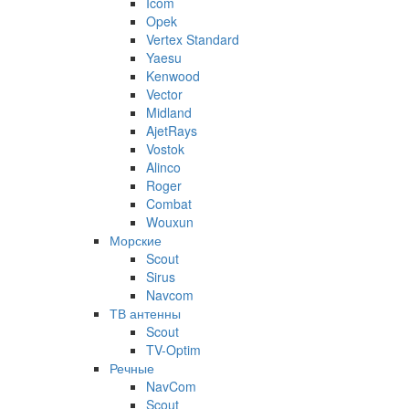
Icom
Opek
Vertex Standard
Yaesu
Kenwood
Vector
Midland
AjetRays
Vostok
Alinco
Roger
Combat
Wouxun
Морские
Scout
Sirus
Navcom
ТВ антенны
Scout
TV-Optim
Речные
NavCom
Scout