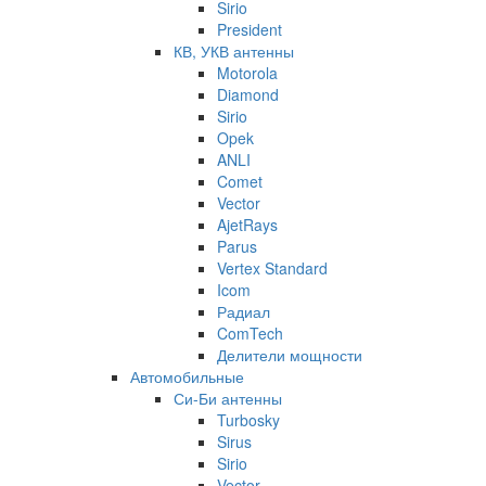
Sirio
President
КВ, УКВ антенны
Motorola
Diamond
Sirio
Opek
ANLI
Comet
Vector
AjetRays
Parus
Vertex Standard
Icom
Радиал
ComTech
Делители мощности
Автомобильные
Си-Би антенны
Turbosky
Sirus
Sirio
Vector