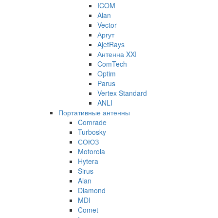
ICOM
Alan
Vector
Аргут
AjetRays
Антенна XXI
ComTech
Optim
Parus
Vertex Standard
ANLI
Портативные антенны
Comrade
Turbosky
СОЮЗ
Motorola
Hytera
Sirus
Alan
Diamond
MDI
Comet