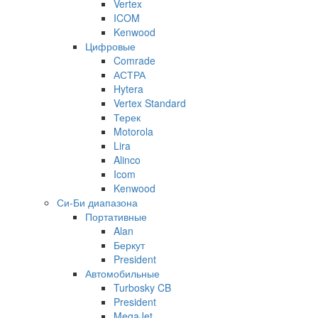
Vertex
ICOM
Kenwood
Цифровые
Comrade
АСТРА
Hytera
Vertex Standard
Терек
Motorola
Lira
Alinco
Icom
Kenwood
Си-Би диапазона
Портативные
Alan
Беркут
President
Автомобильные
Turbosky CB
President
MegaJet