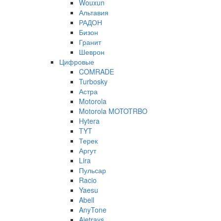
Wouxun
Альтавия
РАДОН
Бизон
Гранит
Шеврон
Цифровые
COMRADE
Turbosky
Астра
Motorola
Motorola MOTOTRBO
Hytera
TYT
Терек
Аргут
Lira
Пульсар
Racio
Yaesu
Abell
AnyTone
Ajetrays