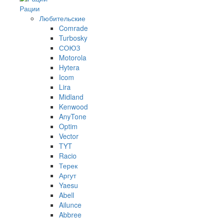
Рации
Любительские
Comrade
Turbosky
СОЮЗ
Motorola
Hytera
Icom
Lira
Midland
Kenwood
AnyTone
Optim
Vector
TYT
Racio
Терек
Аргут
Yaesu
Abell
Ailunce
Abbree