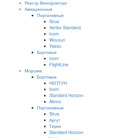
Реестр Минпромторг
Авиационные
Портативные
Sirus
Vertex Standard
Icom
Wouxun
Yaesu
Бортовые
Icom
FlightLine
Морские
Бортовые
НЕПТУН
Icom
Standard Horizon
Alinco
Портативные
Sirus
Аргут
Терек
Standard Horizon