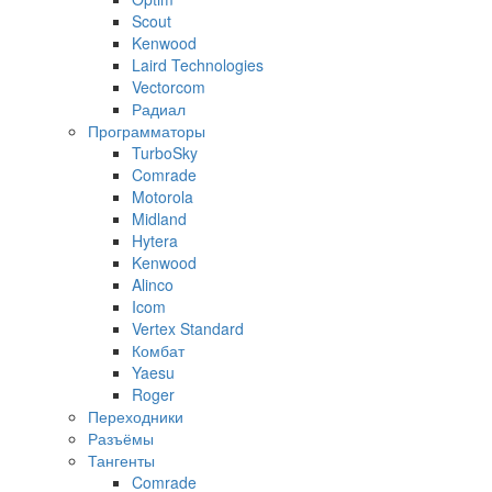
Scout
Kenwood
Laird Technologies
Vectorcom
Радиал
Программаторы
TurboSky
Comrade
Motorola
Midland
Hytera
Kenwood
Alinco
Icom
Vertex Standard
Комбат
Yaesu
Roger
Переходники
Разъёмы
Тангенты
Comrade