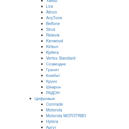
Yaesu
Lira
Alinco
AnyTone
Belfone
Sirus
Retevis
Kenwood
Kirisun
Kydera
Vertex Standard
Созвездие
Гранит
Комбат
Круиз
Шеврон
РАДОН
Цифровые
Comrade
Motorola
Motorola MOTOTRBO
Hytera
Аргут