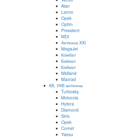
Alan
Lemm
Opek
Optim
President
MDI
Антенна XXI
MegaJet
Комбат
Байкал
Байкал
Midland
Maxrad
КВ, УКВ антенны
Turbosky
Motorola
Hytera
Diamond
Sirio
Opek
Comet
Yaesu