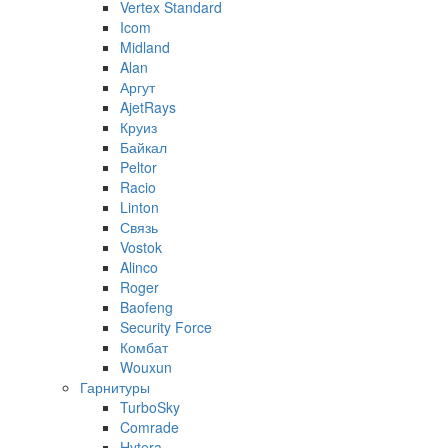
Vertex Standard
Icom
Midland
Alan
Аргут
AjetRays
Круиз
Байкал
Peltor
Racio
Linton
Связь
Vostok
Alinco
Roger
Baofeng
Security Force
Комбат
Wouxun
Гарнитуры
TurboSky
Comrade
Hytera