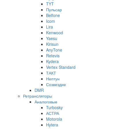
TYT
Пульсар
Belfone
Icom
Lira
Kenwood
Yaesu
Kirisun
AnyTone
Retevis
Kydera
Vertex Standard
ТАКТ
Нептун
Созвездие
DMR
Ретрансляторы
Аналоговые
Turbosky
АСТРА
Motorola
Hytera