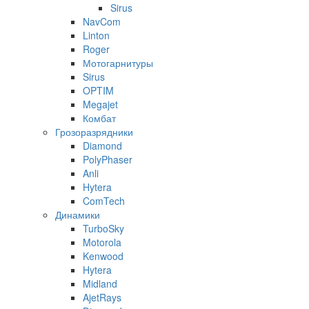
Sirus
NavCom
Linton
Roger
Мотогарнитуры
Sirus
OPTIM
Megajet
Комбат
Грозоразрядники
Diamond
PolyPhaser
Anli
Hytera
ComTech
Динамики
TurboSky
Motorola
Kenwood
Hytera
Midland
AjetRays