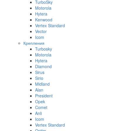
TurboSky
Motorola
Hytera
Kenwood
Vertex Standard
Vector
Icom
Крепления
Turbosky
Motorola
Hytera
Diamond
Sirus
Sirio
Midland
Alan
President
Opek
Comet
Anli
Icom
Vertex Standard
Optim