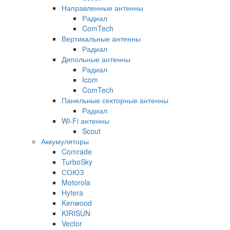
Направленные антенны
Радиал
ComTech
Вертикальные антенны
Радиал
Дипольные антенны
Радиал
Icom
ComTech
Панельные секторные антенны
Радиал
Wi-Fi антенны
Scout
Аккумуляторы
Comrade
TurboSky
СОЮЗ
Motorola
Hytera
Kenwood
KIRISUN
Vector