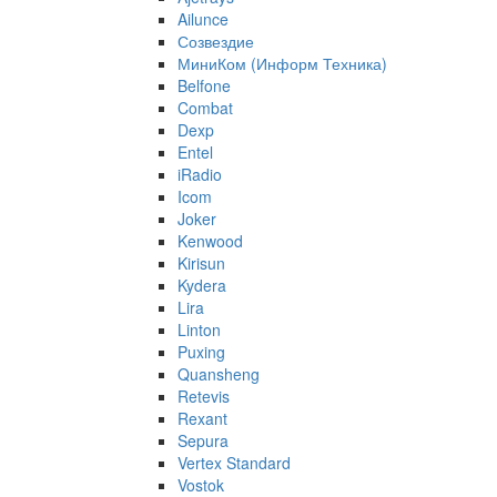
Ailunce
Созвездие
МиниКом (Информ Техника)
Belfone
Combat
Dexp
Entel
iRadio
Icom
Joker
Kenwood
Kirisun
Kydera
Lira
Linton
Puxing
Quansheng
Retevis
Rexant
Sepura
Vertex Standard
Vostok