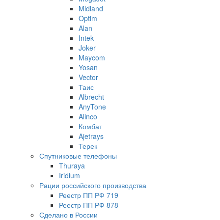
Midland
Optim
Alan
Intek
Joker
Maycom
Yosan
Vector
Таис
Albrecht
AnyTone
Alinco
Комбат
Ajetrays
Терек
Спутниковые телефоны
Thuraya
Iridium
Рации российского производства
Реестр ПП РФ 719
Реестр ПП РФ 878
Сделано в России