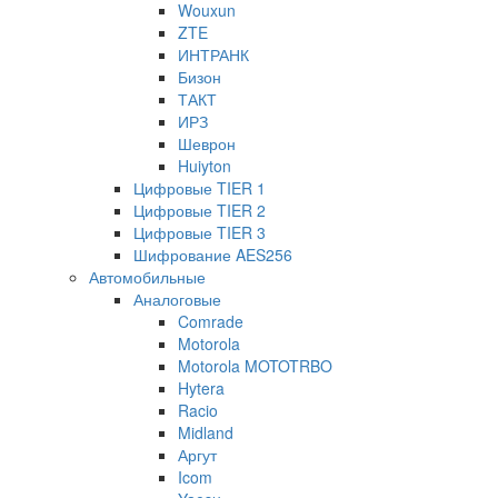
Wouxun
ZTE
ИНТРАНК
Бизон
ТАКТ
ИРЗ
Шеврон
Huiyton
Цифровые TIER 1
Цифровые TIER 2
Цифровые TIER 3
Шифрование AES256
Автомобильные
Аналоговые
Comrade
Motorola
Motorola MOTOTRBO
Hytera
Racio
Midland
Аргут
Icom