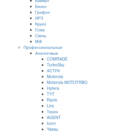
Байкал
Бизон
Грифон
ИРЗ
Круиз
Сова
Связь
Mdi
Профессиональные
Аналоговые
COMRADE
TurboSky
АСТРА
Motorola
Motorola MOTOTRBO
Hytera
TYT
Racio
Lira
Терек
AGENT
Icom
Yaesu