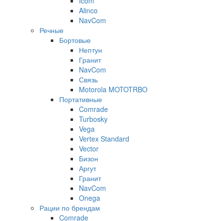
Icom
Alinco
NavCom
Речные
Бортовые
Нептун
Гранит
NavCom
Связь
Motorola MOTOTRBO
Портативные
Comrade
Turbosky
Vega
Vertex Standard
Vector
Бизон
Аргут
Гранит
NavCom
Onega
Рации по брендам
Comrade