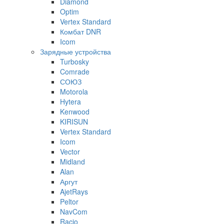
Diamond
Optim
Vertex Standard
Комбат DNR
Icom
Зарядные устройства
Turbosky
Comrade
СОЮЗ
Motorola
Hytera
Kenwood
KIRISUN
Vertex Standard
Icom
Vector
Midland
Alan
Аргут
AjetRays
Peltor
NavCom
Racio