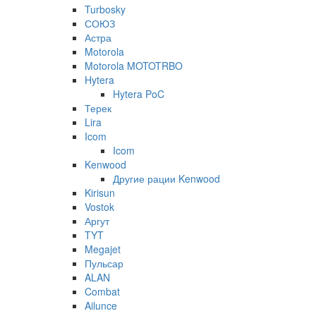
Turbosky
СОЮЗ
Астра
Motorola
Motorola MOTOTRBO
Hytera
Hytera PoC
Терек
Lira
Icom
Icom
Kenwood
Другие рации Kenwood
Kirisun
Vostok
Аргут
TYT
Megajet
Пульсар
ALAN
Combat
Ailunce