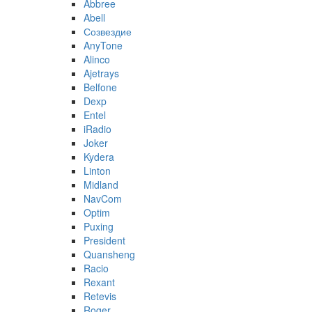
Abbree
Abell
Созвездие
AnyTone
Alinco
Ajetrays
Belfone
Dexp
Entel
iRadio
Joker
Kydera
Linton
Midland
NavCom
Optim
Puxing
President
Quansheng
Racio
Rexant
Retevis
Roger