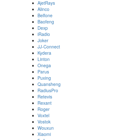
AjetRays
Alinco
Belfone
Baofeng
Dexp
iRadio
Joker
JJ-Connect
Kydera
Linton
Onega
Parus
Puxing
Quansheng
RadiusPro
Retevis
Rexant
Roger
Voxtel
Vostok
Wouxun
Xiaomi