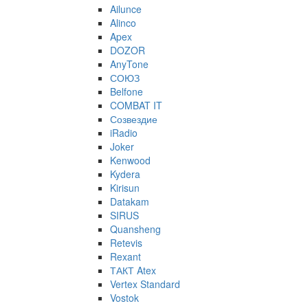
Ailunce
Alinco
Apex
DOZOR
AnyTone
СОЮЗ
Belfone
COMBAT IT
Созвездие
iRadio
Joker
Kenwood
Kydera
Kirisun
Datakam
SIRUS
Quansheng
Retevis
Rexant
ТАКТ Atex
Vertex Standard
Vostok