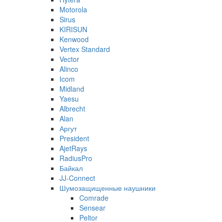
Motorola
Sirus
KIRISUN
Kenwood
Vertex Standard
Vector
Alinco
Icom
Midland
Yaesu
Albrecht
Alan
Аргут
President
AjetRays
RadiusPro
Байкал
JJ-Connect
Шумозащищенные наушники
Comrade
Sensear
Peltor