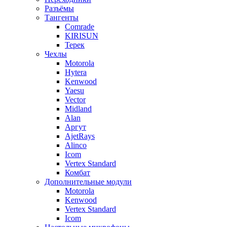
Разъёмы
Тангенты
Comrade
KIRISUN
Терек
Чехлы
Motorola
Hytera
Kenwood
Yaesu
Vector
Midland
Alan
Аргут
AjetRays
Alinco
Icom
Vertex Standard
Комбат
Дополнительные модули
Motorola
Kenwood
Vertex Standard
Icom