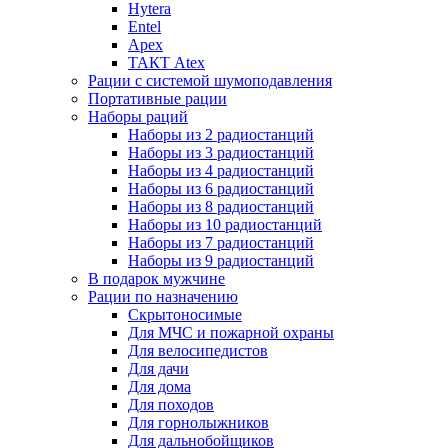
Hytera
Entel
Apex
ТАКТ Atex
Рации с системой шумоподавления
Портативные рации
Наборы раций
Наборы из 2 радиостанций
Наборы из 3 радиостанций
Наборы из 4 радиостанций
Наборы из 6 радиостанций
Наборы из 8 радиостанций
Наборы из 10 радиостанций
Наборы из 7 радиостанций
Наборы из 9 радиостанций
В подарок мужчине
Рации по назначению
Скрытоносимые
Для МЧС и пожарной охраны
Для велосипедистов
Для дачи
Для дома
Для походов
Для горнолыжников
Для дальнобойщиков