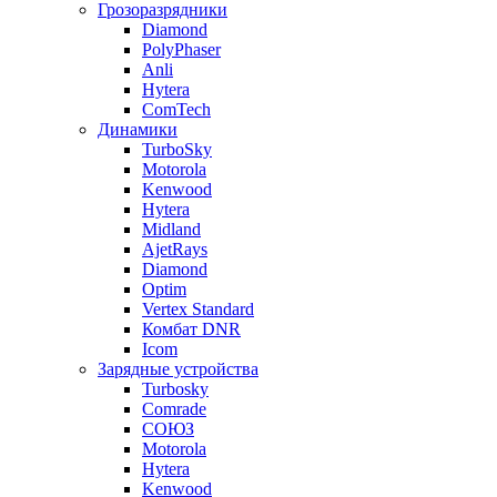
Грозоразрядники
Diamond
PolyPhaser
Anli
Hytera
ComTech
Динамики
TurboSky
Motorola
Kenwood
Hytera
Midland
AjetRays
Diamond
Optim
Vertex Standard
Комбат DNR
Icom
Зарядные устройства
Turbosky
Comrade
СОЮЗ
Motorola
Hytera
Kenwood