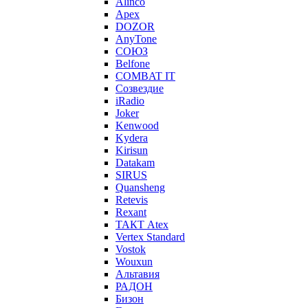
Alinco
Apex
DOZOR
AnyTone
СОЮЗ
Belfone
COMBAT IT
Созвездие
iRadio
Joker
Kenwood
Kydera
Kirisun
Datakam
SIRUS
Quansheng
Retevis
Rexant
ТАКТ Atex
Vertex Standard
Vostok
Wouxun
Альтавия
РАДОН
Бизон