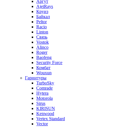
Аргут
AjetRays
Круиз
Байкал
Peltor
Racio
Linton
Связь
Vostok
Alinco
Roger
Baofeng
Security Force
Комбат
Wouxun
Гарнитуры
TurboSky
Comrade
Hytera
Motorola
Sirus
KIRISUN
Kenwood
Vertex Standard
Vector