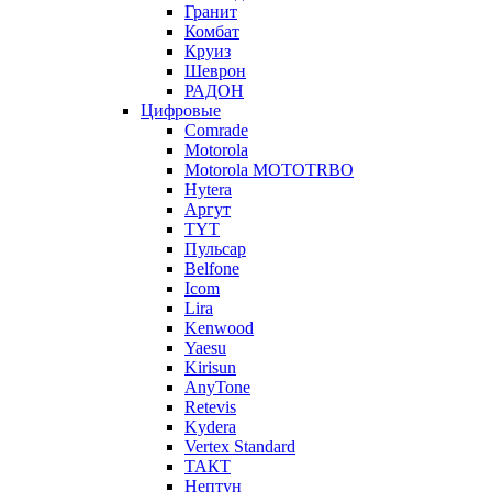
Гранит
Комбат
Круиз
Шеврон
РАДОН
Цифровые
Comrade
Motorola
Motorola MOTOTRBO
Hytera
Аргут
TYT
Пульсар
Belfone
Icom
Lira
Kenwood
Yaesu
Kirisun
AnyTone
Retevis
Kydera
Vertex Standard
ТАКТ
Нептун