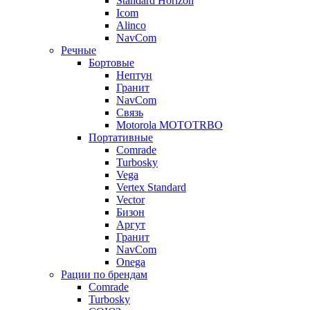
Standard Horizon
Icom
Alinco
NavCom
Речные
Бортовые
Нептун
Гранит
NavCom
Связь
Motorola MOTOTRBO
Портативные
Comrade
Turbosky
Vega
Vertex Standard
Vector
Бизон
Аргут
Гранит
NavCom
Onega
Рации по брендам
Comrade
Turbosky