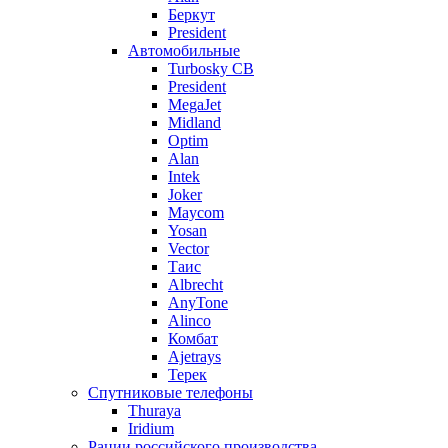
Беркут
President
Автомобильные
Turbosky CB
President
MegaJet
Midland
Optim
Alan
Intek
Joker
Maycom
Yosan
Vector
Таис
Albrecht
AnyTone
Alinco
Комбат
Ajetrays
Терек
Спутниковые телефоны
Thuraya
Iridium
Рации российского производства