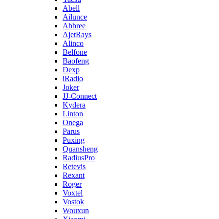
Abell
Ailunce
Abbree
AjetRays
Alinco
Belfone
Baofeng
Dexp
iRadio
Joker
JJ-Connect
Kydera
Linton
Onega
Parus
Puxing
Quansheng
RadiusPro
Retevis
Rexant
Roger
Voxtel
Vostok
Wouxun