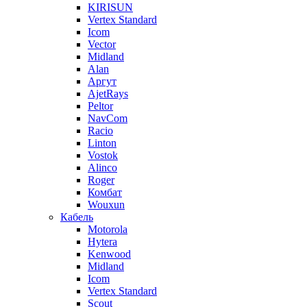
KIRISUN
Vertex Standard
Icom
Vector
Midland
Alan
Аргут
AjetRays
Peltor
NavCom
Racio
Linton
Vostok
Alinco
Roger
Комбат
Wouxun
Кабель
Motorola
Hytera
Kenwood
Midland
Icom
Vertex Standard
Scout