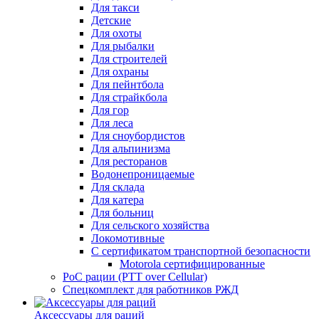
Для такси
Детские
Для охоты
Для рыбалки
Для строителей
Для охраны
Для пейнтбола
Для страйкбола
Для гор
Для леса
Для сноубордистов
Для альпинизма
Для ресторанов
Водонепроницаемые
Для склада
Для катера
Для больниц
Для сельского хозяйства
Локомотивные
С сертификатом транспортной безопасности
Motorola сертифицированные
PoC рации (PTT over Cellular)
Спецкомплект для работников РЖД
Аксессуары для раций