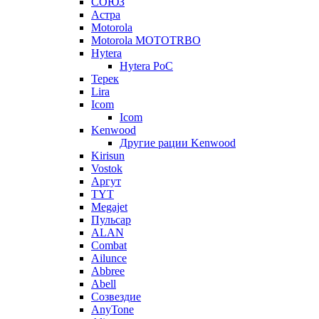
СОЮЗ
Астра
Motorola
Motorola MOTOTRBO
Hytera
Hytera PoC
Терек
Lira
Icom
Icom
Kenwood
Другие рации Kenwood
Kirisun
Vostok
Аргут
TYT
Megajet
Пульсар
ALAN
Combat
Ailunce
Abbree
Abell
Созвездие
AnyTone