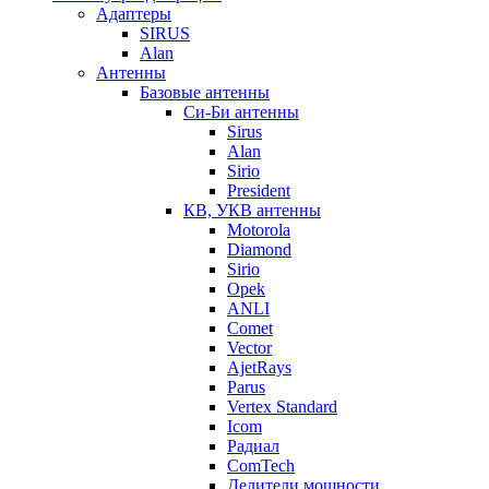
Адаптеры
SIRUS
Alan
Антенны
Базовые антенны
Си-Би антенны
Sirus
Alan
Sirio
President
КВ, УКВ антенны
Motorola
Diamond
Sirio
Opek
ANLI
Comet
Vector
AjetRays
Parus
Vertex Standard
Icom
Радиал
ComTech
Делители мощности