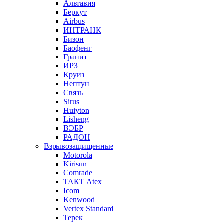
Альтавия
Беркут
Airbus
ИНТРАНК
Бизон
Баофенг
Гранит
ИРЗ
Круиз
Нептун
Связь
Sirus
Huiyton
Lisheng
ВЭБР
РАДОН
Взрывозащищенные
Motorola
Kirisun
Comrade
ТАКТ Atex
Icom
Kenwood
Vertex Standard
Терек