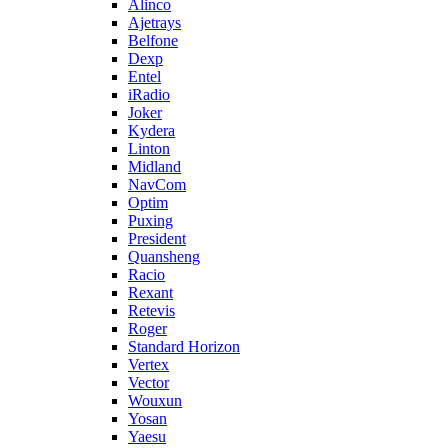
Alinco
Ajetrays
Belfone
Dexp
Entel
iRadio
Joker
Kydera
Linton
Midland
NavCom
Optim
Puxing
President
Quansheng
Racio
Rexant
Retevis
Roger
Standard Horizon
Vertex
Vector
Wouxun
Yosan
Yaesu