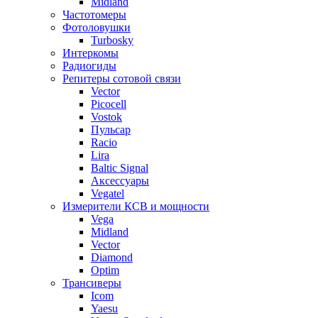
Midland
Частотомеры
Фотоловушки
Turbosky
Интеркомы
Радиогиды
Репитеры сотовой связи
Vector
Picocell
Vostok
Пульсар
Racio
Lira
Baltic Signal
Аксессуары
Vegatel
Измерители КСВ и мощности
Vega
Midland
Vector
Diamond
Optim
Трансиверы
Icom
Yaesu