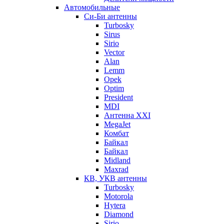
Автомобильные
Си-Би антенны
Turbosky
Sirus
Sirio
Vector
Alan
Lemm
Opek
Optim
President
MDI
Антенна XXI
MegaJet
Комбат
Байкал
Байкал
Midland
Maxrad
КВ, УКВ антенны
Turbosky
Motorola
Hytera
Diamond
Sirio