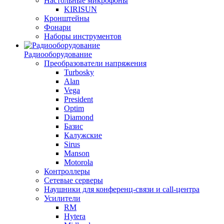
Настольные микрофоны
KIRISUN
Кронштейны
Фонари
Наборы инструментов
Радиооборудование
Преобразователи напряжения
Turbosky
Alan
Vega
President
Optim
Diamond
Базис
Калужские
Sirus
Manson
Motorola
Контроллеры
Сетевые серверы
Наушники для конференц-связи и call-центра
Усилители
RM
Hytera