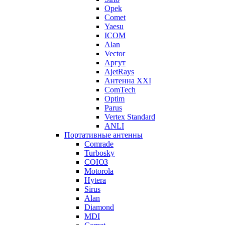
Opek
Comet
Yaesu
ICOM
Alan
Vector
Аргут
AjetRays
Антенна XXI
ComTech
Optim
Parus
Vertex Standard
ANLI
Портативные антенны
Comrade
Turbosky
СОЮЗ
Motorola
Hytera
Sirus
Alan
Diamond
MDI