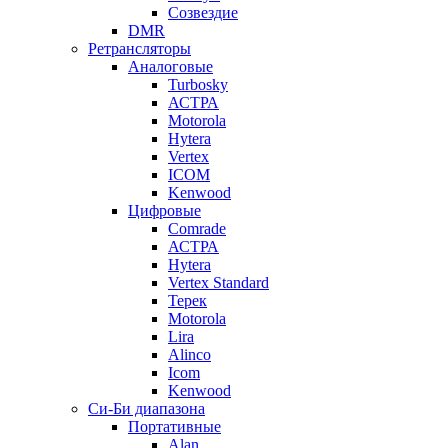
Созвездие
DMR
Ретрансляторы
Аналоговые
Turbosky
АСТРА
Motorola
Hytera
Vertex
ICOM
Kenwood
Цифровые
Comrade
АСТРА
Hytera
Vertex Standard
Терек
Motorola
Lira
Alinco
Icom
Kenwood
Си-Би диапазона
Портативные
Alan