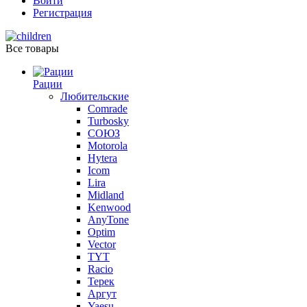
Войти
Регистрация
Все товары
Рации
Любительские
Comrade
Turbosky
СОЮЗ
Motorola
Hytera
Icom
Lira
Midland
Kenwood
AnyTone
Optim
Vector
TYT
Racio
Терек
Аргут
Yaesu