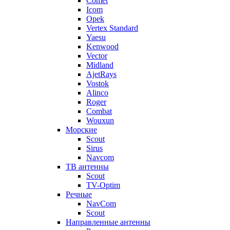
Comet
Icom
Opek
Vertex Standard
Yaesu
Kenwood
Vector
Midland
AjetRays
Vostok
Alinco
Roger
Combat
Wouxun
Морские
Scout
Sirus
Navcom
ТВ антенны
Scout
TV-Optim
Речные
NavCom
Scout
Направленные антенны