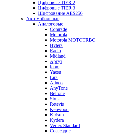
Цифровые TIER 2
Цифровые TIER 3
Шифрование AES256
Автомобильные
Аналоговые
Comrade
Motorola
Motorola MOTOTRBO
Hytera
Racio
Midland
Аргут
Icom
Yaesu
Lira
Alinco
AnyTone
Belfone
Sirus
Retevis
Kenwood
Kirisun
Kydera
Vertex Standard
Созвездие