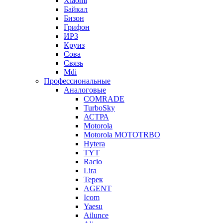
Xiaomi
Байкал
Бизон
Грифон
ИРЗ
Круиз
Сова
Связь
Mdi
Профессиональные
Аналоговые
COMRADE
TurboSky
АСТРА
Motorola
Motorola MOTOTRBO
Hytera
TYT
Racio
Lira
Терек
AGENT
Icom
Yaesu
Ailunce