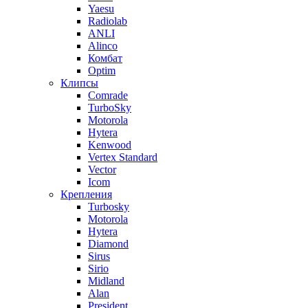
Yaesu
Radiolab
ANLI
Alinco
Комбат
Optim
Клипсы
Comrade
TurboSky
Motorola
Hytera
Kenwood
Vertex Standard
Vector
Icom
Крепления
Turbosky
Motorola
Hytera
Diamond
Sirus
Sirio
Midland
Alan
President