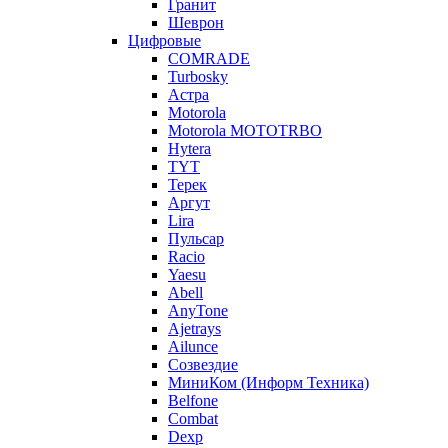
Гранит
Шеврон
Цифровые
COMRADE
Turbosky
Астра
Motorola
Motorola MOTOTRBO
Hytera
TYT
Терек
Аргут
Lira
Пульсар
Racio
Yaesu
Abell
AnyTone
Ajetrays
Ailunce
Созвездие
МиниКом (Информ Техника)
Belfone
Combat
Dexp