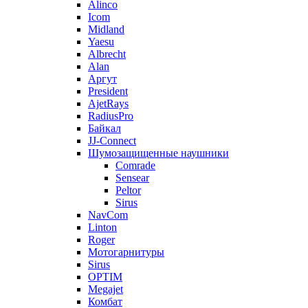
Alinco
Icom
Midland
Yaesu
Albrecht
Alan
Аргут
President
AjetRays
RadiusPro
Байкал
JJ-Connect
Шумозащищенные наушники
Comrade
Sensear
Peltor
Sirus
NavCom
Linton
Roger
Мотогарнитуры
Sirus
OPTIM
Megajet
Комбат