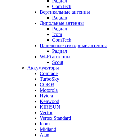
Радиал
ComTech
Вертикальные антенны
Радиал
Дипольные антенны
Радиал
Icom
ComTech
Панельные секторные антенны
Радиал
Wi-Fi антенны
Scout
Аккумуляторы
Comrade
TurboSky
СОЮЗ
Motorola
Hytera
Kenwood
KIRISUN
Vector
Vertex Standard
Icom
Midland
Alan