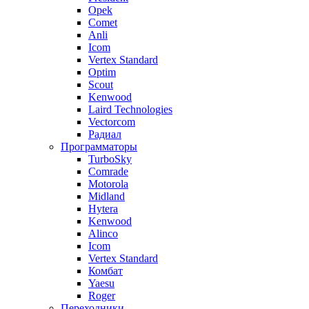
Opek
Comet
Anli
Icom
Vertex Standard
Optim
Scout
Kenwood
Laird Technologies
Vectorcom
Радиал
Программаторы
TurboSky
Comrade
Motorola
Midland
Hytera
Kenwood
Alinco
Icom
Vertex Standard
Комбат
Yaesu
Roger
Переходники