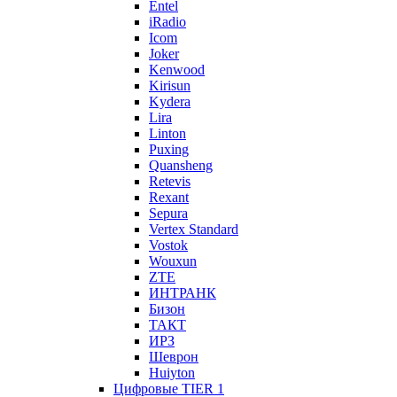
Entel
iRadio
Icom
Joker
Kenwood
Kirisun
Kydera
Lira
Linton
Puxing
Quansheng
Retevis
Rexant
Sepura
Vertex Standard
Vostok
Wouxun
ZTE
ИНТРАНК
Бизон
ТАКТ
ИРЗ
Шеврон
Huiyton
Цифровые TIER 1