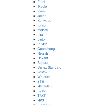
Entel
iRadio
Icom
Joker
Kenwood
Kirisun
Kydera
Lira
Linton
Puxing
Quansheng
Retevis
Rexant
Sepura
Vertex Standard
Vostok
Wouxun
ZTE
ИНТРАНК
Бизон
ТАКТ
ИРЗ
Шеврон