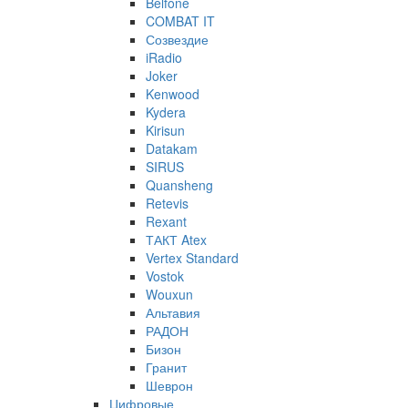
Belfone
COMBAT IT
Созвездие
iRadio
Joker
Kenwood
Kydera
Kirisun
Datakam
SIRUS
Quansheng
Retevis
Rexant
ТАКТ Atex
Vertex Standard
Vostok
Wouxun
Альтавия
РАДОН
Бизон
Гранит
Шеврон
Цифровые