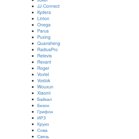
JJ-Connect
Kydera
Linton
Onega
Parus
Puxing
Quansheng
RadiusPro
Retevis
Rexant
Roger
Voxtel
Vostok
Wouxun
Xiaomi
Байкал
Бизон
Грифон
ИРЗ
Круиз
Сова
Связь