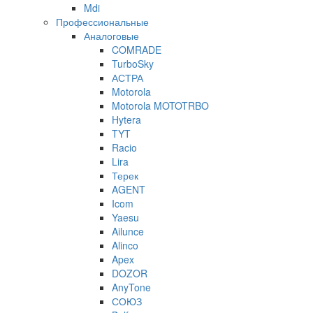
Mdi
Профессиональные
Аналоговые
COMRADE
TurboSky
АСТРА
Motorola
Motorola MOTOTRBO
Hytera
TYT
Racio
Lira
Терек
AGENT
Icom
Yaesu
Ailunce
Alinco
Apex
DOZOR
AnyTone
СОЮЗ