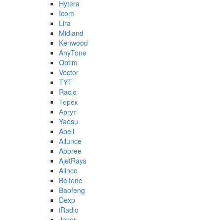
Hytera
Icom
Lira
Midland
Kenwood
AnyTone
Optim
Vector
TYT
Racio
Терек
Аргут
Yaesu
Abell
Ailunce
Abbree
AjetRays
Alinco
Belfone
Baofeng
Dexp
iRadio
Joker