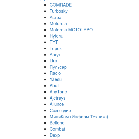
COMRADE
Turbosky
Астра
Motorola
Motorola MOTOTRBO
Hytera
TYT
Терек
Аргут
Lira
Пульсар
Racio
Yaesu
Abell
AnyTone
Ajetrays
Ailunce
Созвездие
МиниКом (Информ Техника)
Belfone
Combat
Dexp