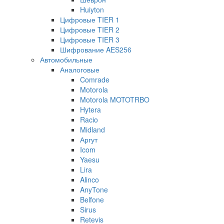
Huiyton
Цифровые TIER 1
Цифровые TIER 2
Цифровые TIER 3
Шифрование AES256
Автомобильные
Аналоговые
Comrade
Motorola
Motorola MOTOTRBO
Hytera
Racio
Midland
Аргут
Icom
Yaesu
Lira
Alinco
AnyTone
Belfone
Sirus
Retevis