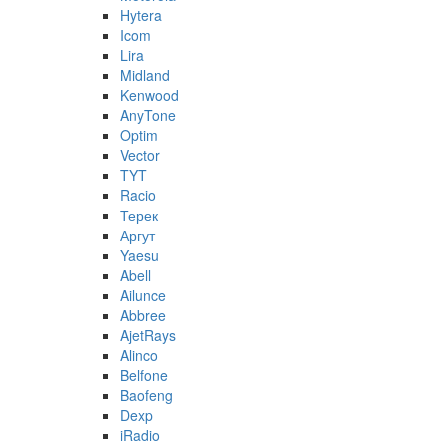
Hytera
Icom
Lira
Midland
Kenwood
AnyTone
Optim
Vector
TYT
Racio
Терек
Аргут
Yaesu
Abell
Ailunce
Abbree
AjetRays
Alinco
Belfone
Baofeng
Dexp
iRadio