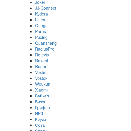
Joker
JJ-Connect
Kydera
Linton
Onega
Parus
Puxing
Quansheng
RadiusPro
Retevis
Rexant
Roger
Voxtel
Vostok
Wouxun
Xiaomi
Байкал
Бизон
Грифон
ИРЗ
Круиз
Сова
Связь