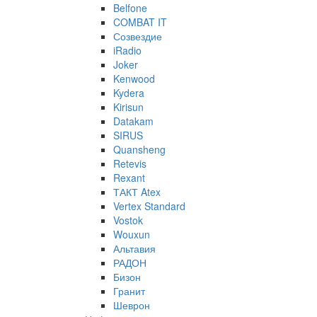
Belfone
COMBAT IT
Созвездие
iRadio
Joker
Kenwood
Kydera
Kirisun
Datakam
SIRUS
Quansheng
Retevis
Rexant
ТАКТ Atex
Vertex Standard
Vostok
Wouxun
Альтавия
РАДОН
Бизон
Гранит
Шеврон