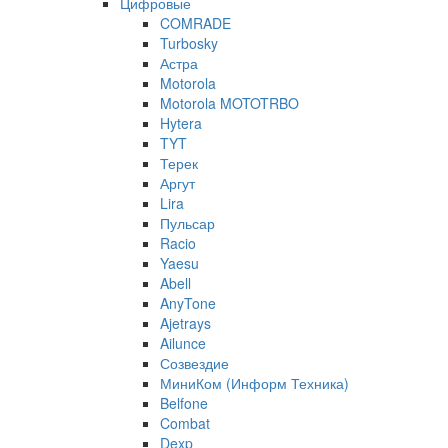
Цифровые
COMRADE
Turbosky
Астра
Motorola
Motorola MOTOTRBO
Hytera
TYT
Терек
Аргут
Lira
Пульсар
Racio
Yaesu
Abell
AnyTone
Ajetrays
Ailunce
Созвездие
МиниКом (Информ Техника)
Belfone
Combat
Dexp