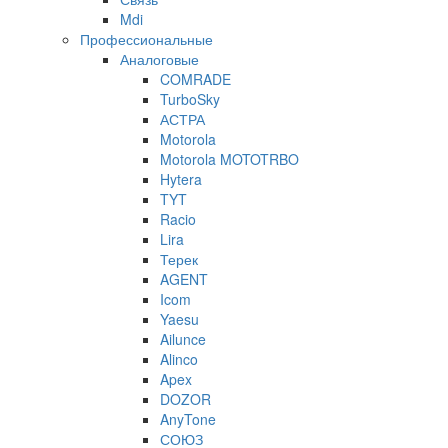
Mdi
Профессиональные
Аналоговые
COMRADE
TurboSky
АСТРА
Motorola
Motorola MOTOTRBO
Hytera
TYT
Racio
Lira
Терек
AGENT
Icom
Yaesu
Ailunce
Alinco
Apex
DOZOR
AnyTone
СОЮЗ