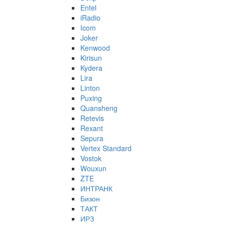
Entel
iRadio
Icom
Joker
Kenwood
Kirisun
Kydera
Lira
Linton
Puxing
Quansheng
Retevis
Rexant
Sepura
Vertex Standard
Vostok
Wouxun
ZTE
ИНТРАНК
Бизон
ТАКТ
ИРЗ