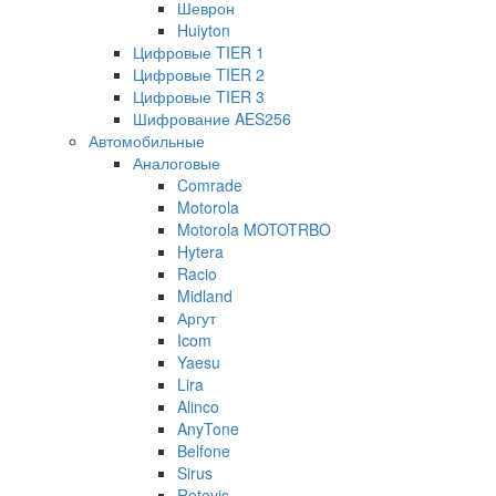
Шеврон
Huiyton
Цифровые TIER 1
Цифровые TIER 2
Цифровые TIER 3
Шифрование AES256
Автомобильные
Аналоговые
Comrade
Motorola
Motorola MOTOTRBO
Hytera
Racio
Midland
Аргут
Icom
Yaesu
Lira
Alinco
AnyTone
Belfone
Sirus
Retevis