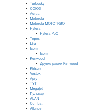
Turbosky
СОЮЗ
Астра
Motorola
Motorola MOTOTRBO
Hytera
Hytera PoC
Терек
Lira
Icom
Icom
Kenwood
Другие рации Kenwood
Kirisun
Vostok
Аргут
TYT
Megajet
Пульсар
ALAN
Combat
Ailunce