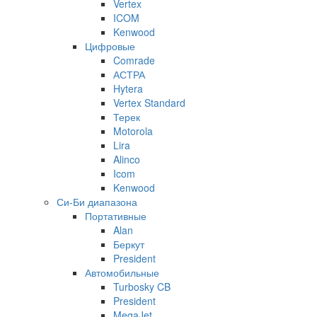
Vertex
ICOM
Kenwood
Цифровые
Comrade
АСТРА
Hytera
Vertex Standard
Терек
Motorola
Lira
Alinco
Icom
Kenwood
Си-Би диапазона
Портативные
Alan
Беркут
President
Автомобильные
Turbosky CB
President
MegaJet