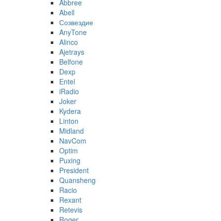
Abbree
Abell
Созвездие
AnyTone
Alinco
Ajetrays
Belfone
Dexp
Entel
iRadio
Joker
Kydera
Linton
Midland
NavCom
Optim
Puxing
President
Quansheng
Racio
Rexant
Retevis
Roger