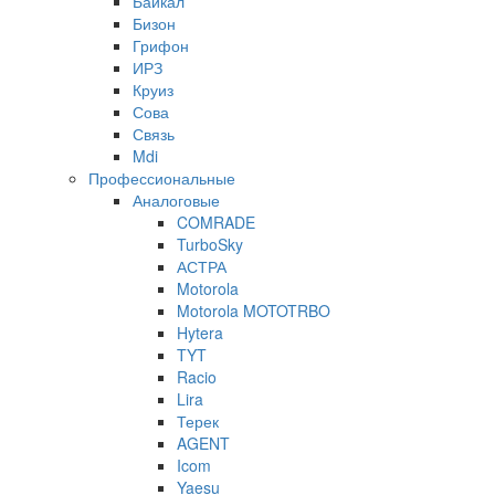
Байкал
Бизон
Грифон
ИРЗ
Круиз
Сова
Связь
Mdi
Профессиональные
Аналоговые
COMRADE
TurboSky
АСТРА
Motorola
Motorola MOTOTRBO
Hytera
TYT
Racio
Lira
Терек
AGENT
Icom
Yaesu