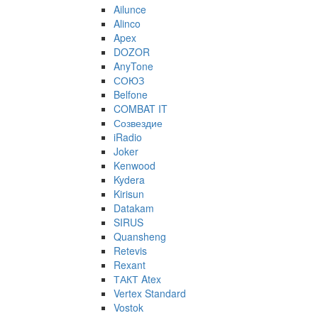
Ailunce
Alinco
Apex
DOZOR
AnyTone
СОЮЗ
Belfone
COMBAT IT
Созвездие
iRadio
Joker
Kenwood
Kydera
Kirisun
Datakam
SIRUS
Quansheng
Retevis
Rexant
ТАКТ Atex
Vertex Standard
Vostok