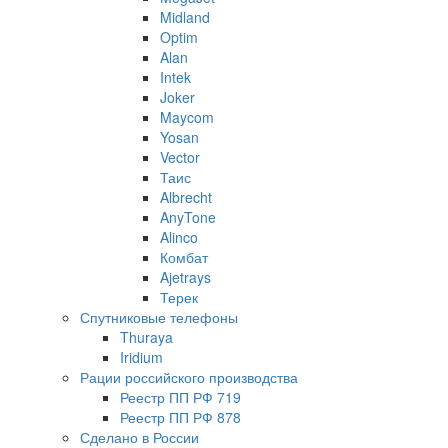
Midland
Optim
Alan
Intek
Joker
Maycom
Yosan
Vector
Таис
Albrecht
AnyTone
Alinco
Комбат
Ajetrays
Терек
Спутниковые телефоны
Thuraya
Iridium
Рации российского производства
Реестр ПП РФ 719
Реестр ПП РФ 878
Сделано в России