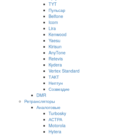
TYT
Пульсар
Belfone
Icom
Lira
Kenwood
Yaesu
Kirisun
AnyTone
Retevis
Kydera
Vertex Standard
ТАКТ
Нептун
Созвездие
DMR
Ретрансляторы
Аналоговые
Turbosky
АСТРА
Motorola
Hytera