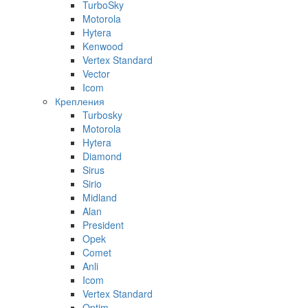
TurboSky
Motorola
Hytera
Kenwood
Vertex Standard
Vector
Icom
Крепления
Turbosky
Motorola
Hytera
Diamond
Sirus
Sirio
Midland
Alan
President
Opek
Comet
Anli
Icom
Vertex Standard
Optim