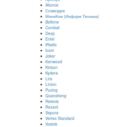
Ailunce
Созвездие
МиниКом (Информ Техника)
Belfone
Combat
Dexp
Entel
iRadio
Icom
Joker
Kenwood
Kirisun
Kydera
Lira
Linton
Puxing
Quansheng
Retevis
Rexant
Sepura
Vertex Standard
Vostok