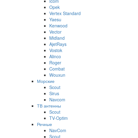
Icom
Opek
Vertex Standard
Yaesu
Kenwood
Vector
Midland
AjetRays
Vostok
Alinco
Roger
Combat
Wouxun
Морские
Scout
Sirus
Navcom
ТВ антенны
Scout
TV-Optim
Речные
NavCom
Scout