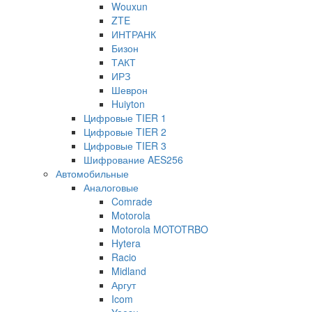
Wouxun
ZTE
ИНТРАНК
Бизон
ТАКТ
ИРЗ
Шеврон
Huiyton
Цифровые TIER 1
Цифровые TIER 2
Цифровые TIER 3
Шифрование AES256
Автомобильные
Аналоговые
Comrade
Motorola
Motorola MOTOTRBO
Hytera
Racio
Midland
Аргут
Icom