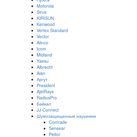
Motorola
Sirus
KIRISUN
Kenwood
Vertex Standard
Vector
Alinco
Icom
Midland
Yaesu
Albrecht
Alan
Аргут
President
AjetRays
RadiusPro
Байкал
JJ-Connect
Шумозащищенные наушники
Comrade
Sensear
Peltor