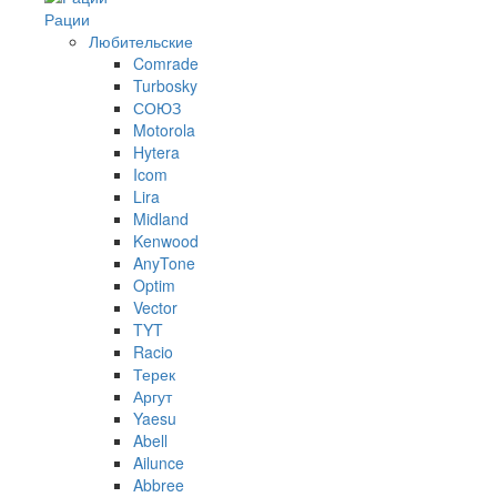
Рации
Любительские
Comrade
Turbosky
СОЮЗ
Motorola
Hytera
Icom
Lira
Midland
Kenwood
AnyTone
Optim
Vector
TYT
Racio
Терек
Аргут
Yaesu
Abell
Ailunce
Abbree