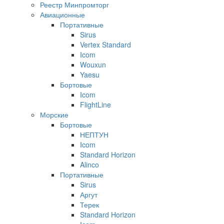
Реестр Минпромторг
Авиационные
Портативные
Sirus
Vertex Standard
Icom
Wouxun
Yaesu
Бортовые
Icom
FlightLine
Морские
Бортовые
НЕПТУН
Icom
Standard Horizon
Alinco
Портативные
Sirus
Аргут
Терек
Standard Horizon