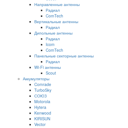
Направленные антенны
Радиал
ComTech
Вертикальные антенны
Радиал
Дипольные антенны
Радиал
Icom
ComTech
Панельные секторные антенны
Радиал
Wi-Fi антенны
Scout
Аккумуляторы
Comrade
TurboSky
СОЮЗ
Motorola
Hytera
Kenwood
KIRISUN
Vector