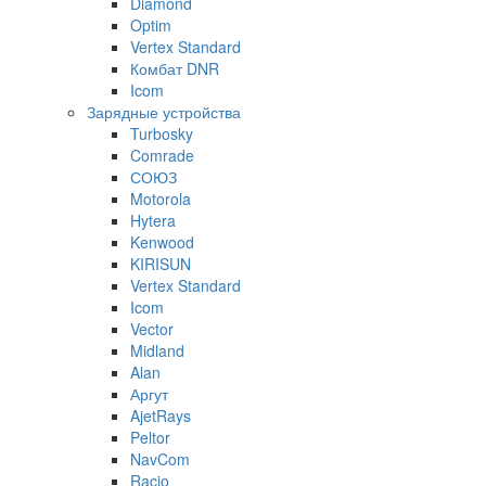
Diamond
Optim
Vertex Standard
Комбат DNR
Icom
Зарядные устройства
Turbosky
Comrade
СОЮЗ
Motorola
Hytera
Kenwood
KIRISUN
Vertex Standard
Icom
Vector
Midland
Alan
Аргут
AjetRays
Peltor
NavCom
Racio