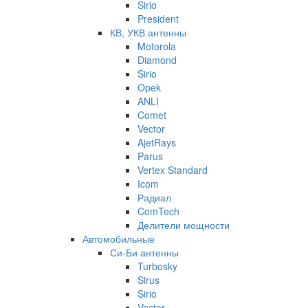
Sirio
President
КВ, УКВ антенны
Motorola
Diamond
Sirio
Opek
ANLI
Comet
Vector
AjetRays
Parus
Vertex Standard
Icom
Радиал
ComTech
Делители мощности
Автомобильные
Си-Би антенны
Turbosky
Sirus
Sirio
Vector