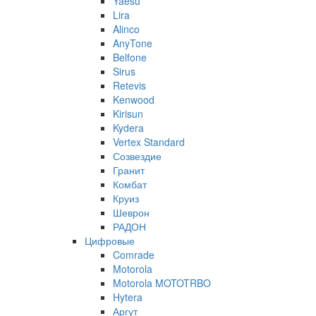
Yaesu
Lira
Alinco
AnyTone
Belfone
Sirus
Retevis
Kenwood
Kirisun
Kydera
Vertex Standard
Созвездие
Гранит
Комбат
Круиз
Шеврон
РАДОН
Цифровые
Comrade
Motorola
Motorola MOTOTRBO
Hytera
Аргут