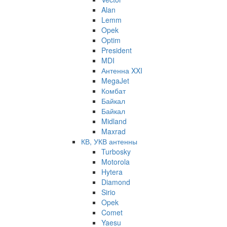
Alan
Lemm
Opek
Optim
President
MDI
Антенна XXI
MegaJet
Комбат
Байкал
Байкал
Midland
Maxrad
КВ, УКВ антенны
Turbosky
Motorola
Hytera
Diamond
Sirio
Opek
Comet
Yaesu