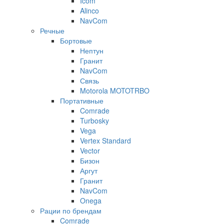
Icom
Alinco
NavCom
Речные
Бортовые
Нептун
Гранит
NavCom
Связь
Motorola MOTOTRBO
Портативные
Comrade
Turbosky
Vega
Vertex Standard
Vector
Бизон
Аргут
Гранит
NavCom
Onega
Рации по брендам
Comrade