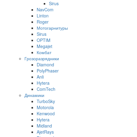
Sirus
NavCom
Linton
Roger
Мотогарнитуры
Sirus
OPTIM
Megajet
Комбат
Грозоразрядники
Diamond
PolyPhaser
Anli
Hytera
ComTech
Динамики
TurboSky
Motorola
Kenwood
Hytera
Midland
AjetRays