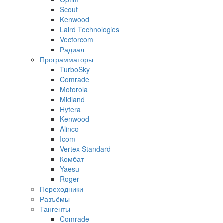
Scout
Kenwood
Laird Technologies
Vectorcom
Радиал
Программаторы
TurboSky
Comrade
Motorola
Midland
Hytera
Kenwood
Alinco
Icom
Vertex Standard
Комбат
Yaesu
Roger
Переходники
Разъёмы
Тангенты
Comrade