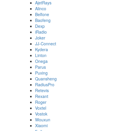
AjetRays
Alinco
Belfone
Baofeng
Dexp
iRadio
Joker
JJ-Connect
Kydera
Linton
Onega
Parus
Puxing
Quansheng
RadiusPro
Retevis
Rexant
Roger
Voxtel
Vostok
Wouxun
Xiaomi