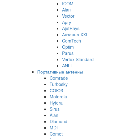
ICOM
Alan
Vector
Аргут
AjetRays
Антенна XXI
ComTech
Optim
Parus
Vertex Standard
ANLI
Портативные антенны
Comrade
Turbosky
СОЮЗ
Motorola
Hytera
Sirus
Alan
Diamond
MDI
Comet