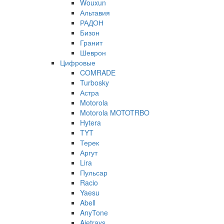
Wouxun
Альтавия
РАДОН
Бизон
Гранит
Шеврон
Цифровые
COMRADE
Turbosky
Астра
Motorola
Motorola MOTOTRBO
Hytera
TYT
Терек
Аргут
Lira
Пульсар
Racio
Yaesu
Abell
AnyTone
Ajetrays