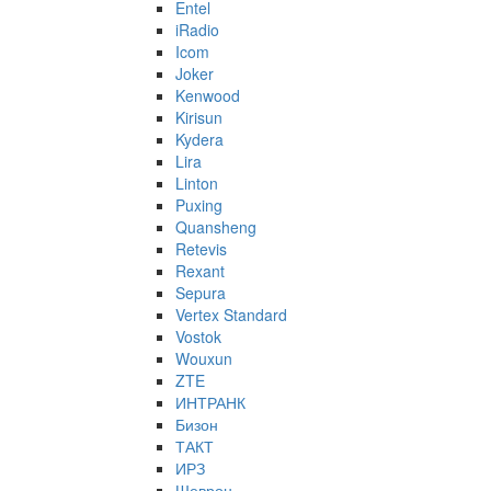
Entel
iRadio
Icom
Joker
Kenwood
Kirisun
Kydera
Lira
Linton
Puxing
Quansheng
Retevis
Rexant
Sepura
Vertex Standard
Vostok
Wouxun
ZTE
ИНТРАНК
Бизон
ТАКТ
ИРЗ
Шеврон