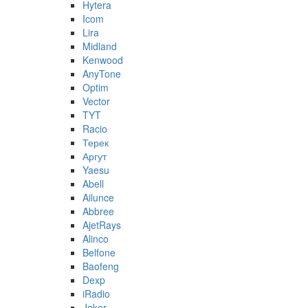
Hytera
Icom
Lira
Midland
Kenwood
AnyTone
Optim
Vector
TYT
Racio
Терек
Аргут
Yaesu
Abell
Ailunce
Abbree
AjetRays
Alinco
Belfone
Baofeng
Dexp
iRadio
Joker