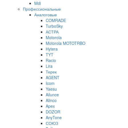
Mdi
Профессиональные
Аналоговые
COMRADE
TurboSky
АСТРА
Motorola
Motorola MOTOTRBO
Hytera
TYT
Racio
Lira
Терек
AGENT
Icom
Yaesu
Ailunce
Alinco
Apex
DOZOR
AnyTone
СОЮЗ