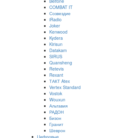
Belfone
COMBAT IT
Созвездие
iRadio
Joker
Kenwood
Kydera
Kirisun
Datakam
SIRUS
Quansheng
Retevis
Rexant
ТАКТ Atex
Vertex Standard
Vostok
Wouxun
Альтавия
РАДОН
Бизон
Гранит
Шеврон
Цифровые