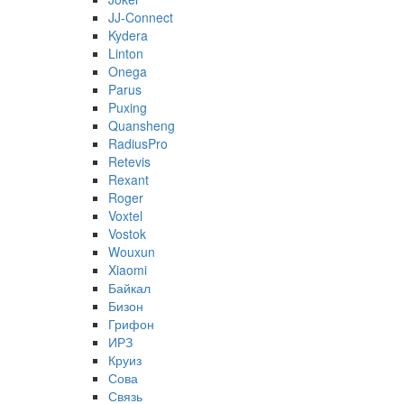
JJ-Connect
Kydera
Linton
Onega
Parus
Puxing
Quansheng
RadiusPro
Retevis
Rexant
Roger
Voxtel
Vostok
Wouxun
Xiaomi
Байкал
Бизон
Грифон
ИРЗ
Круиз
Сова
Связь