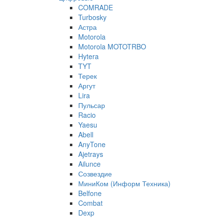
COMRADE
Turbosky
Астра
Motorola
Motorola MOTOTRBO
Hytera
TYT
Терек
Аргут
Lira
Пульсар
Racio
Yaesu
Abell
AnyTone
Ajetrays
Ailunce
Созвездие
МиниКом (Информ Техника)
Belfone
Combat
Dexp