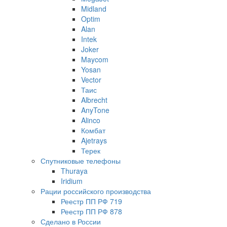
Midland
Optim
Alan
Intek
Joker
Maycom
Yosan
Vector
Таис
Albrecht
AnyTone
Alinco
Комбат
Ajetrays
Терек
Спутниковые телефоны
Thuraya
Iridium
Рации российского производства
Реестр ПП РФ 719
Реестр ПП РФ 878
Сделано в России