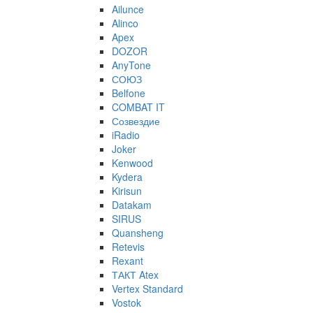
Ailunce
Alinco
Apex
DOZOR
AnyTone
СОЮЗ
Belfone
COMBAT IT
Созвездие
iRadio
Joker
Kenwood
Kydera
Kirisun
Datakam
SIRUS
Quansheng
Retevis
Rexant
ТАКТ Atex
Vertex Standard
Vostok