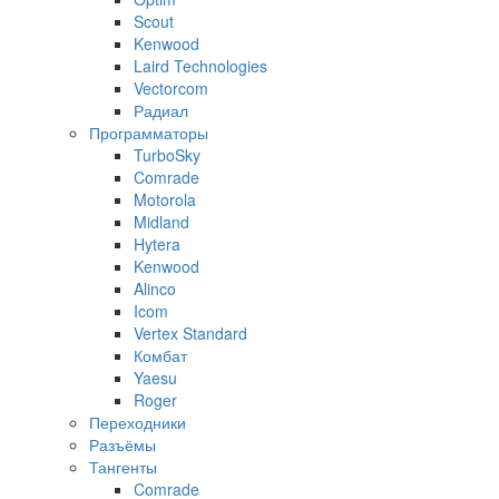
Scout
Kenwood
Laird Technologies
Vectorcom
Радиал
Программаторы
TurboSky
Comrade
Motorola
Midland
Hytera
Kenwood
Alinco
Icom
Vertex Standard
Комбат
Yaesu
Roger
Переходники
Разъёмы
Тангенты
Comrade