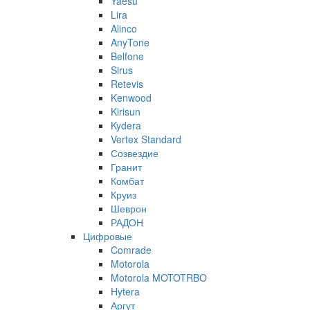
Yaesu
Lira
Alinco
AnyTone
Belfone
Sirus
Retevis
Kenwood
Kirisun
Kydera
Vertex Standard
Созвездие
Гранит
Комбат
Круиз
Шеврон
РАДОН
Цифровые
Comrade
Motorola
Motorola MOTOTRBO
Hytera
Аргут