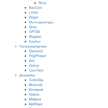
Sirus
NavCom
Linton
Roger
Мотогарнитуры
Sirus
OPTIM
Megajet
Комбат
Грозоразрядники
Diamond
PolyPhaser
Anli
Hytera
ComTech
Динамики
TurboSky
Motorola
Kenwood
Hytera
Midland
AjetRays