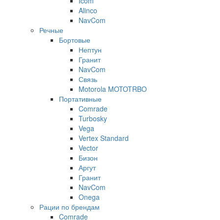
Icom
Alinco
NavCom
Речные
Бортовые
Нептун
Гранит
NavCom
Связь
Motorola MOTOTRBO
Портативные
Comrade
Turbosky
Vega
Vertex Standard
Vector
Бизон
Аргут
Гранит
NavCom
Onega
Рации по брендам
Comrade