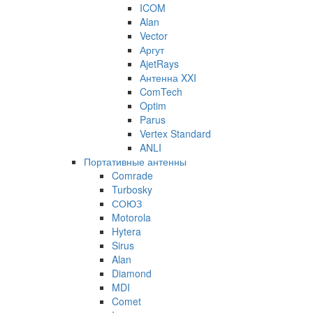
ICOM
Alan
Vector
Аргут
AjetRays
Антенна XXI
ComTech
Optim
Parus
Vertex Standard
ANLI
Портативные антенны
Comrade
Turbosky
СОЮЗ
Motorola
Hytera
Sirus
Alan
Diamond
MDI
Comet