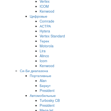
Vertex
ICOM
Kenwood
Цифровые
Comrade
АСТРА
Hytera
Vertex Standard
Терек
Motorola
Lira
Alinco
Icom
Kenwood
Си-Би диапазона
Портативные
Alan
Беркут
President
Автомобильные
Turbosky CB
President
MegaJet