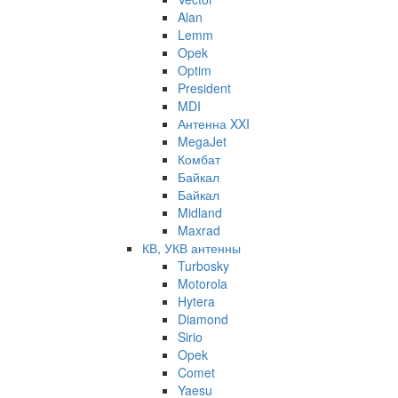
Alan
Lemm
Opek
Optim
President
MDI
Антенна XXI
MegaJet
Комбат
Байкал
Байкал
Midland
Maxrad
КВ, УКВ антенны
Turbosky
Motorola
Hytera
Diamond
Sirio
Opek
Comet
Yaesu