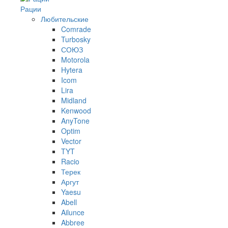
Рации
Любительские
Comrade
Turbosky
СОЮЗ
Motorola
Hytera
Icom
Lira
Midland
Kenwood
AnyTone
Optim
Vector
TYT
Racio
Терек
Аргут
Yaesu
Abell
Ailunce
Abbree