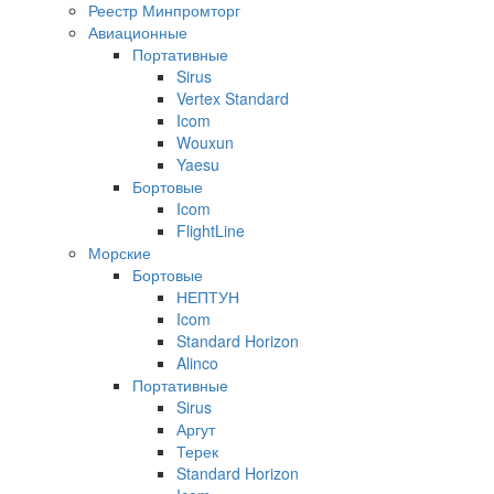
Реестр Минпромторг
Авиационные
Портативные
Sirus
Vertex Standard
Icom
Wouxun
Yaesu
Бортовые
Icom
FlightLine
Морские
Бортовые
НЕПТУН
Icom
Standard Horizon
Alinco
Портативные
Sirus
Аргут
Терек
Standard Horizon