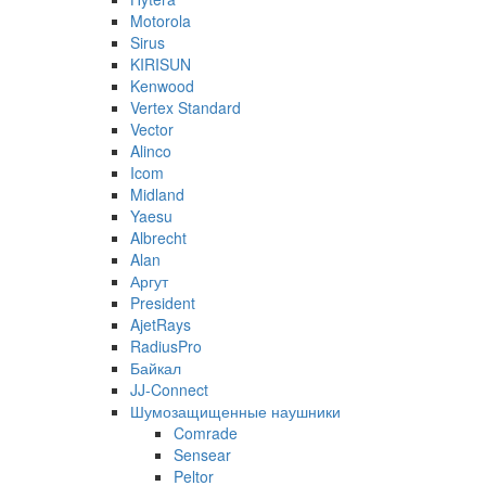
Motorola
Sirus
KIRISUN
Kenwood
Vertex Standard
Vector
Alinco
Icom
Midland
Yaesu
Albrecht
Alan
Аргут
President
AjetRays
RadiusPro
Байкал
JJ-Connect
Шумозащищенные наушники
Comrade
Sensear
Peltor