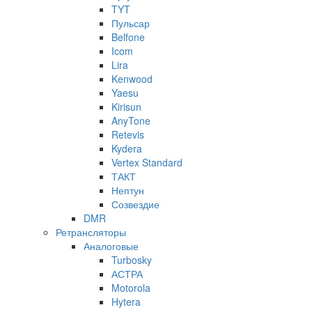
TYT
Пульсар
Belfone
Icom
Lira
Kenwood
Yaesu
Kirisun
AnyTone
Retevis
Kydera
Vertex Standard
ТАКТ
Нептун
Созвездие
DMR
Ретрансляторы
Аналоговые
Turbosky
АСТРА
Motorola
Hytera