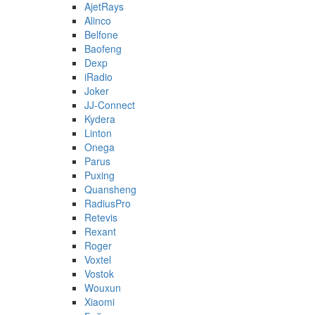
AjetRays
Alinco
Belfone
Baofeng
Dexp
iRadio
Joker
JJ-Connect
Kydera
Linton
Onega
Parus
Puxing
Quansheng
RadiusPro
Retevis
Rexant
Roger
Voxtel
Vostok
Wouxun
Xiaomi