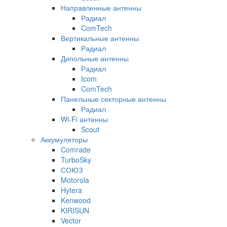
Направленные антенны
Радиал
ComTech
Вертикальные антенны
Радиал
Дипольные антенны
Радиал
Icom
ComTech
Панельные секторные антенны
Радиал
Wi-Fi антенны
Scout
Аккумуляторы
Comrade
TurboSky
СОЮЗ
Motorola
Hytera
Kenwood
KIRISUN
Vector