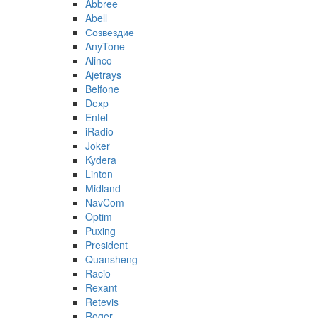
Abbree
Abell
Созвездие
AnyTone
Alinco
Ajetrays
Belfone
Dexp
Entel
iRadio
Joker
Kydera
Linton
Midland
NavCom
Optim
Puxing
President
Quansheng
Racio
Rexant
Retevis
Roger