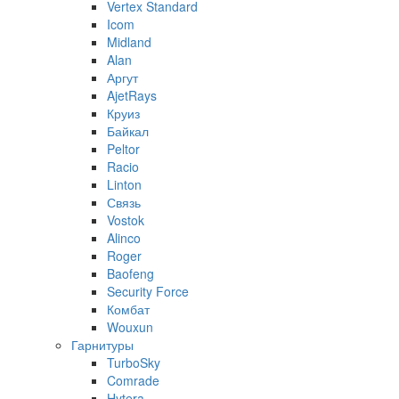
Vertex Standard
Icom
Midland
Alan
Аргут
AjetRays
Круиз
Байкал
Peltor
Racio
Linton
Связь
Vostok
Alinco
Roger
Baofeng
Security Force
Комбат
Wouxun
Гарнитуры
TurboSky
Comrade
Hytera