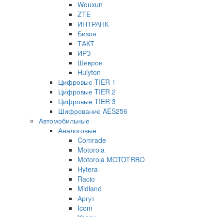
Wouxun
ZTE
ИНТРАНК
Бизон
ТАКТ
ИРЗ
Шеврон
Huiyton
Цифровые TIER 1
Цифровые TIER 2
Цифровые TIER 3
Шифрование AES256
Автомобильные
Аналоговые
Comrade
Motorola
Motorola MOTOTRBO
Hytera
Racio
Midland
Аргут
Icom