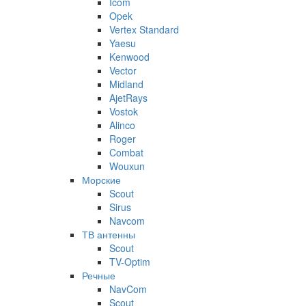
Icom
Opek
Vertex Standard
Yaesu
Kenwood
Vector
Midland
AjetRays
Vostok
Alinco
Roger
Combat
Wouxun
Морские
Scout
Sirus
Navcom
ТВ антенны
Scout
TV-Optim
Речные
NavCom
Scout