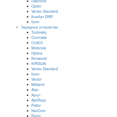
Diamond
Optim
Vertex Standard
Комбат DNR
Icom
Зарядные устройства
Turbosky
Comrade
СОЮЗ
Motorola
Hytera
Kenwood
KIRISUN
Vertex Standard
Icom
Vector
Midland
Alan
Аргут
AjetRays
Peltor
NavCom
Racio