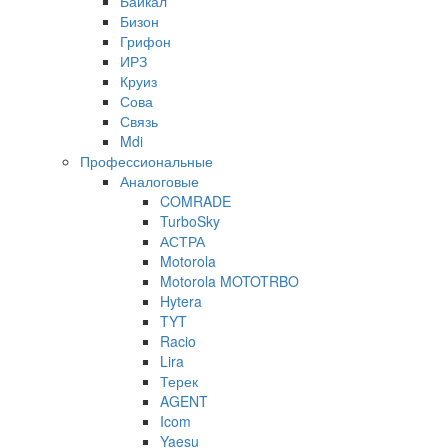
Байкал
Бизон
Грифон
ИРЗ
Круиз
Сова
Связь
Mdi
Профессиональные
Аналоговые
COMRADE
TurboSky
АСТРА
Motorola
Motorola MOTOTRBO
Hytera
TYT
Racio
Lira
Терек
AGENT
Icom
Yaesu