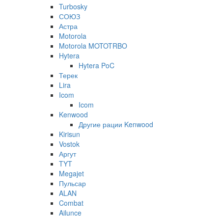
Turbosky
СОЮЗ
Астра
Motorola
Motorola MOTOTRBO
Hytera
Hytera PoC
Терек
Lira
Icom
Icom
Kenwood
Другие рации Kenwood
Kirisun
Vostok
Аргут
TYT
Megajet
Пульсар
ALAN
Combat
Ailunce