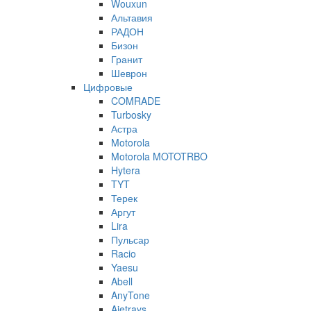
Wouxun
Альтавия
РАДОН
Бизон
Гранит
Шеврон
Цифровые
COMRADE
Turbosky
Астра
Motorola
Motorola MOTOTRBO
Hytera
TYT
Терек
Аргут
Lira
Пульсар
Racio
Yaesu
Abell
AnyTone
Ajetrays