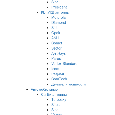
Sirio
President
КВ, УКВ антенны
Motorola
Diamond
Sirio
Opek
ANLI
Comet
Vector
AjetRays
Parus
Vertex Standard
Icom
Радиал
ComTech
Делители мощности
Автомобильные
Си-Би антенны
Turbosky
Sirus
Sirio
Vector