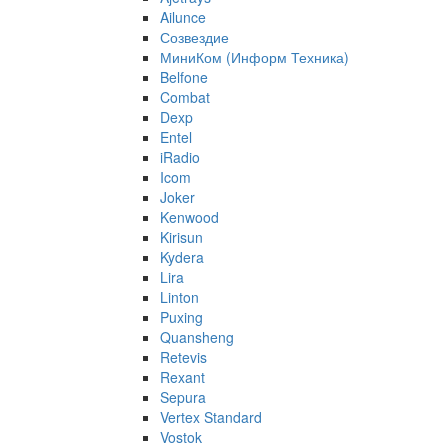
Ailunce
Созвездие
МиниКом (Информ Техника)
Belfone
Combat
Dexp
Entel
iRadio
Icom
Joker
Kenwood
Kirisun
Kydera
Lira
Linton
Puxing
Quansheng
Retevis
Rexant
Sepura
Vertex Standard
Vostok