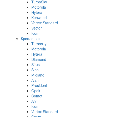
TurboSky
Motorola
Hytera
Kenwood
Vertex Standard
Vector
Icom
Крепления
Turbosky
Motorola
Hytera
Diamond
Sirus
Sirio
Midland
Alan
President
Opek
Comet
Anli
Icom
Vertex Standard
Optim