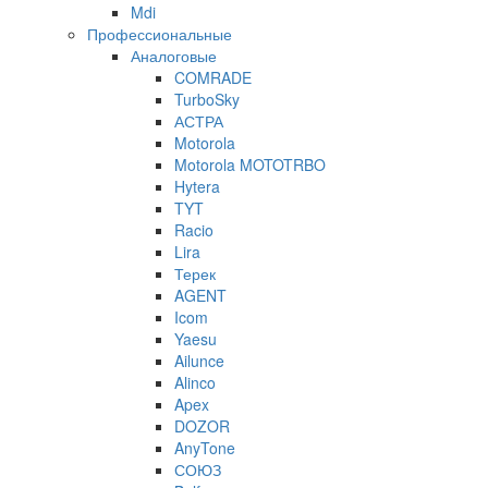
Mdi
Профессиональные
Аналоговые
COMRADE
TurboSky
АСТРА
Motorola
Motorola MOTOTRBO
Hytera
TYT
Racio
Lira
Терек
AGENT
Icom
Yaesu
Ailunce
Alinco
Apex
DOZOR
AnyTone
СОЮЗ