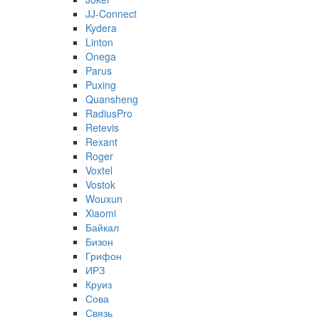
JJ-Connect
Kydera
Linton
Onega
Parus
Puxing
Quansheng
RadiusPro
Retevis
Rexant
Roger
Voxtel
Vostok
Wouxun
Xiaomi
Байкал
Бизон
Грифон
ИРЗ
Круиз
Сова
Связь