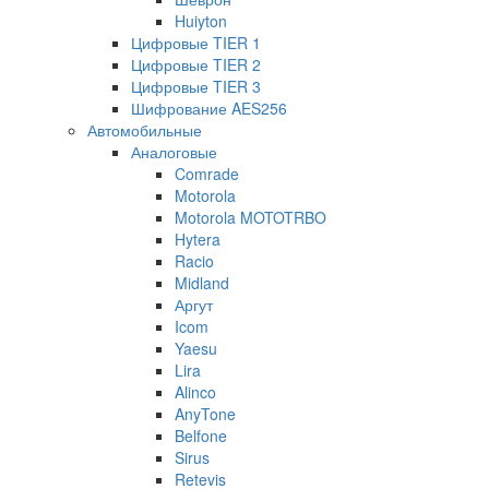
Huiyton
Цифровые TIER 1
Цифровые TIER 2
Цифровые TIER 3
Шифрование AES256
Автомобильные
Аналоговые
Comrade
Motorola
Motorola MOTOTRBO
Hytera
Racio
Midland
Аргут
Icom
Yaesu
Lira
Alinco
AnyTone
Belfone
Sirus
Retevis