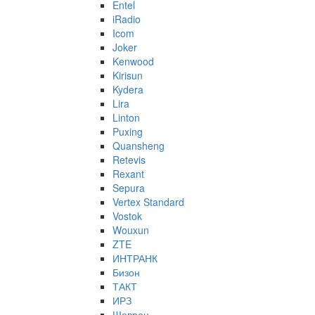
Entel
iRadio
Icom
Joker
Kenwood
Kirisun
Kydera
Lira
Linton
Puxing
Quansheng
Retevis
Rexant
Sepura
Vertex Standard
Vostok
Wouxun
ZTE
ИНТРАНК
Бизон
ТАКТ
ИРЗ
Шеврон