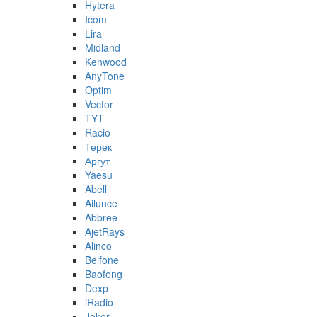
Hytera
Icom
Lira
Midland
Kenwood
AnyTone
Optim
Vector
TYT
Racio
Терек
Аргут
Yaesu
Abell
Ailunce
Abbree
AjetRays
Alinco
Belfone
Baofeng
Dexp
iRadio
Joker