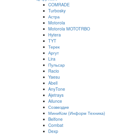
COMRADE
Turbosky
Астра
Motorola
Motorola MOTOTRBO
Hytera
TYT
Терек
Аргут
Lira
Пульсар
Racio
Yaesu
Abell
AnyTone
Ajetrays
Ailunce
Созвездие
МиниКом (Информ Техника)
Belfone
Combat
Dexp