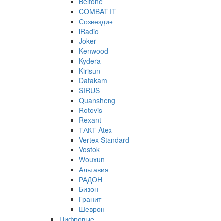
Belfone
COMBAT IT
Созвездие
iRadio
Joker
Kenwood
Kydera
Kirisun
Datakam
SIRUS
Quansheng
Retevis
Rexant
ТАКТ Atex
Vertex Standard
Vostok
Wouxun
Альтавия
РАДОН
Бизон
Гранит
Шеврон
Цифровые