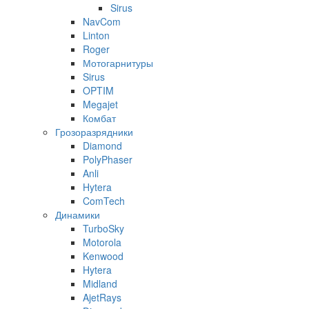
Sirus
NavCom
Linton
Roger
Мотогарнитуры
Sirus
OPTIM
Megajet
Комбат
Грозоразрядники
Diamond
PolyPhaser
Anli
Hytera
ComTech
Динамики
TurboSky
Motorola
Kenwood
Hytera
Midland
AjetRays