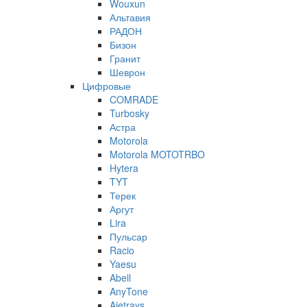
Wouxun
Альтавия
РАДОН
Бизон
Гранит
Шеврон
Цифровые
COMRADE
Turbosky
Астра
Motorola
Motorola MOTOTRBO
Hytera
TYT
Терек
Аргут
Lira
Пульсар
Racio
Yaesu
Abell
AnyTone
Ajetrays