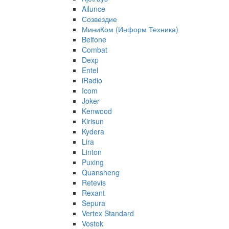
Ailunce
Созвездие
МиниКом (Информ Техника)
Belfone
Combat
Dexp
Entel
iRadio
Icom
Joker
Kenwood
Kirisun
Kydera
Lira
Linton
Puxing
Quansheng
Retevis
Rexant
Sepura
Vertex Standard
Vostok