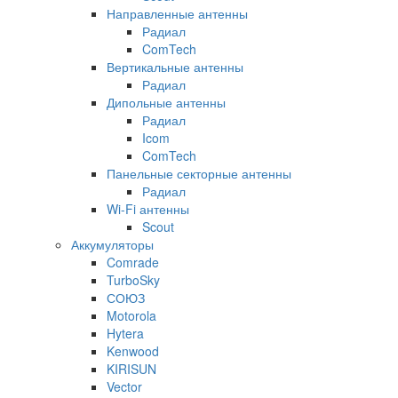
Направленные антенны
Радиал
ComTech
Вертикальные антенны
Радиал
Дипольные антенны
Радиал
Icom
ComTech
Панельные секторные антенны
Радиал
Wi-Fi антенны
Scout
Аккумуляторы
Comrade
TurboSky
СОЮЗ
Motorola
Hytera
Kenwood
KIRISUN
Vector