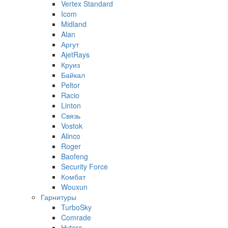
Vertex Standard
Icom
Midland
Alan
Аргут
AjetRays
Круиз
Байкал
Peltor
Racio
Linton
Связь
Vostok
Alinco
Roger
Baofeng
Security Force
Комбат
Wouxun
Гарнитуры
TurboSky
Comrade
Hytera