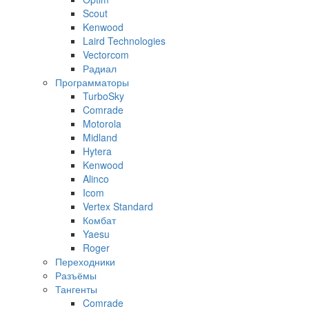
Scout
Kenwood
Laird Technologies
Vectorcom
Радиал
Программаторы
TurboSky
Comrade
Motorola
Midland
Hytera
Kenwood
Alinco
Icom
Vertex Standard
Комбат
Yaesu
Roger
Переходники
Разъёмы
Тангенты
Comrade