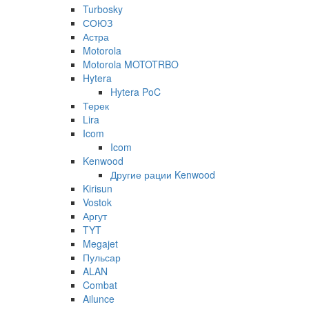
Turbosky
СОЮЗ
Астра
Motorola
Motorola MOTOTRBO
Hytera
Hytera PoC
Терек
Lira
Icom
Icom
Kenwood
Другие рации Kenwood
Kirisun
Vostok
Аргут
TYT
Megajet
Пульсар
ALAN
Combat
Ailunce