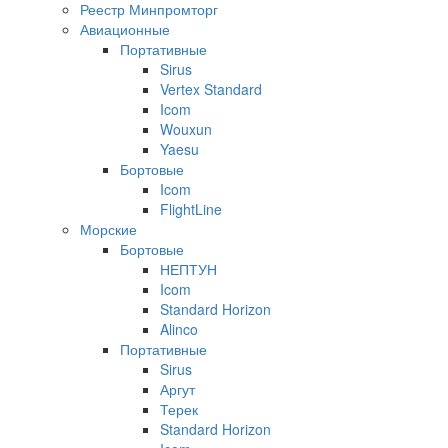
Реестр Минпромторг
Авиационные
Портативные
Sirus
Vertex Standard
Icom
Wouxun
Yaesu
Бортовые
Icom
FlightLine
Морские
Бортовые
НЕПТУН
Icom
Standard Horizon
Alinco
Портативные
Sirus
Аргут
Терек
Standard Horizon