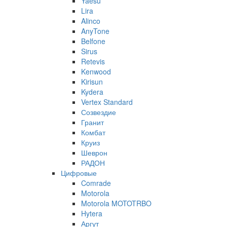
Yaesu
Lira
Alinco
AnyTone
Belfone
Sirus
Retevis
Kenwood
Kirisun
Kydera
Vertex Standard
Созвездие
Гранит
Комбат
Круиз
Шеврон
РАДОН
Цифровые
Comrade
Motorola
Motorola MOTOTRBO
Hytera
Аргут