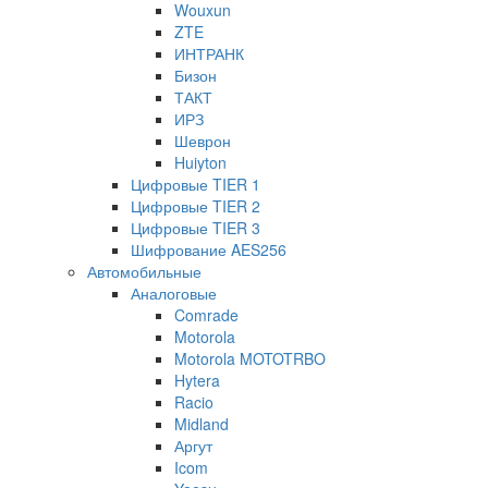
Wouxun
ZTE
ИНТРАНК
Бизон
ТАКТ
ИРЗ
Шеврон
Huiyton
Цифровые TIER 1
Цифровые TIER 2
Цифровые TIER 3
Шифрование AES256
Автомобильные
Аналоговые
Comrade
Motorola
Motorola MOTOTRBO
Hytera
Racio
Midland
Аргут
Icom