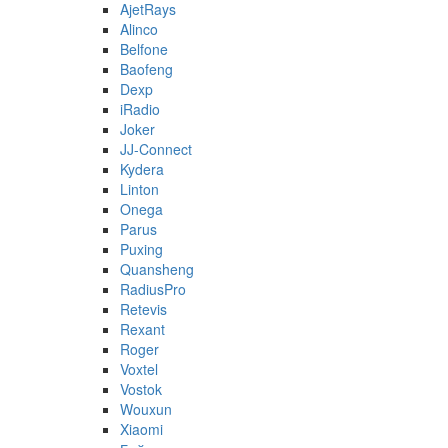
AjetRays
Alinco
Belfone
Baofeng
Dexp
iRadio
Joker
JJ-Connect
Kydera
Linton
Onega
Parus
Puxing
Quansheng
RadiusPro
Retevis
Rexant
Roger
Voxtel
Vostok
Wouxun
Xiaomi