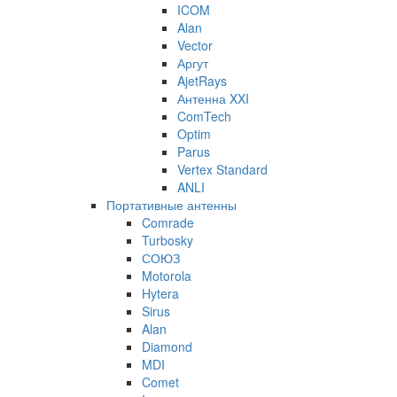
ICOM
Alan
Vector
Аргут
AjetRays
Антенна XXI
ComTech
Optim
Parus
Vertex Standard
ANLI
Портативные антенны
Comrade
Turbosky
СОЮЗ
Motorola
Hytera
Sirus
Alan
Diamond
MDI
Comet