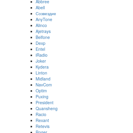
Abbree
Abell
Созвездие
AnyTone
Alinco
Ajetrays
Belfone
Dexp
Entel
iRadio
Joker
Kydera
Linton
Midland
NavCom
Optim
Puxing
President
Quansheng
Racio
Rexant
Retevis
Roger