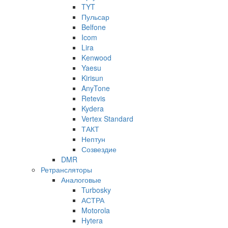
TYT
Пульсар
Belfone
Icom
Lira
Kenwood
Yaesu
Kirisun
AnyTone
Retevis
Kydera
Vertex Standard
ТАКТ
Нептун
Созвездие
DMR
Ретрансляторы
Аналоговые
Turbosky
АСТРА
Motorola
Hytera