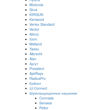
Motorola
Sirus
KIRISUN
Kenwood
Vertex Standard
Vector
Alinco
Icom
Midland
Yaesu
Albrecht
Alan
Аргут
President
AjetRays
RadiusPro
Байкал
JJ-Connect
Шумозащищенные наушники
Comrade
Sensear
Peltor