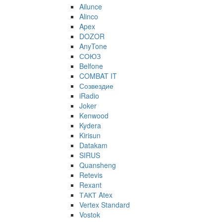
Ailunce
Alinco
Apex
DOZOR
AnyTone
СОЮЗ
Belfone
COMBAT IT
Созвездие
iRadio
Joker
Kenwood
Kydera
Kirisun
Datakam
SIRUS
Quansheng
Retevis
Rexant
ТАКТ Atex
Vertex Standard
Vostok