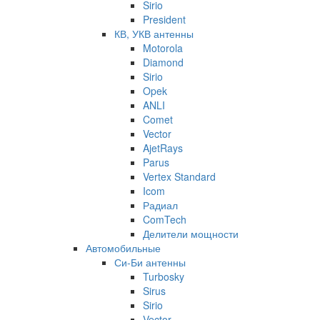
Sirio
President
КВ, УКВ антенны
Motorola
Diamond
Sirio
Opek
ANLI
Comet
Vector
AjetRays
Parus
Vertex Standard
Icom
Радиал
ComTech
Делители мощности
Автомобильные
Си-Би антенны
Turbosky
Sirus
Sirio
Vector