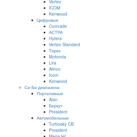
Vertex
ICOM
Kenwood
Цифровые
Comrade
АСТРА
Hytera
Vertex Standard
Терек
Motorola
Lira
Alinco
Icom
Kenwood
Си-Би диапазона
Портативные
Alan
Беркут
President
Автомобильные
Turbosky CB
President
MegaJet