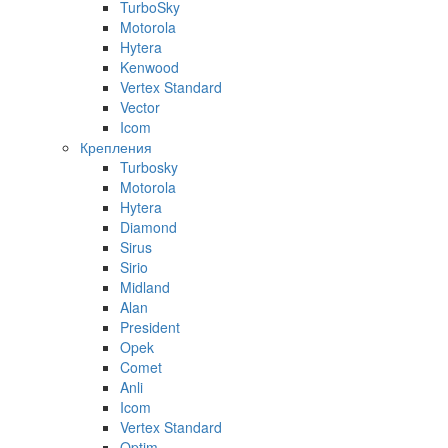
TurboSky
Motorola
Hytera
Kenwood
Vertex Standard
Vector
Icom
Крепления
Turbosky
Motorola
Hytera
Diamond
Sirus
Sirio
Midland
Alan
President
Opek
Comet
Anli
Icom
Vertex Standard
Optim