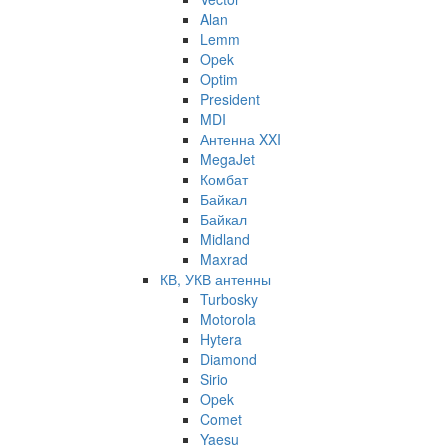
Alan
Lemm
Opek
Optim
President
MDI
Антенна XXI
MegaJet
Комбат
Байкал
Байкал
Midland
Maxrad
КВ, УКВ антенны
Turbosky
Motorola
Hytera
Diamond
Sirio
Opek
Comet
Yaesu