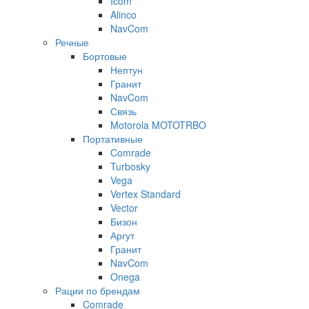
Icom
Alinco
NavCom
Речные
Бортовые
Нептун
Гранит
NavCom
Связь
Motorola MOTOTRBO
Портативные
Comrade
Turbosky
Vega
Vertex Standard
Vector
Бизон
Аргут
Гранит
NavCom
Onega
Рации по брендам
Comrade