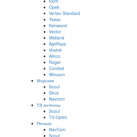
Icom
Opek
Vertex Standard
Yaesu
Kenwood
Vector
Midland
AjetRays
Vostok
Alinco
Roger
Combat
Wouxun
Морские
Scout
Sirus
Navcom
ТВ антенны
Scout
TV-Optim
Речные
NavCom
Scout