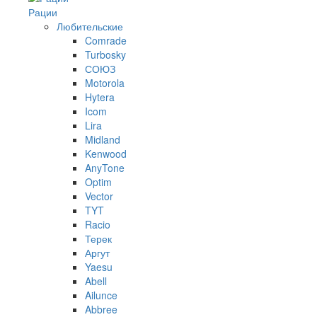
Рации
Любительские
Comrade
Turbosky
СОЮЗ
Motorola
Hytera
Icom
Lira
Midland
Kenwood
AnyTone
Optim
Vector
TYT
Racio
Терек
Аргут
Yaesu
Abell
Ailunce
Abbree