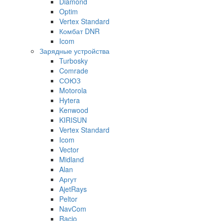
Diamond
Optim
Vertex Standard
Комбат DNR
Icom
Зарядные устройства
Turbosky
Comrade
СОЮЗ
Motorola
Hytera
Kenwood
KIRISUN
Vertex Standard
Icom
Vector
Midland
Alan
Аргут
AjetRays
Peltor
NavCom
Racio