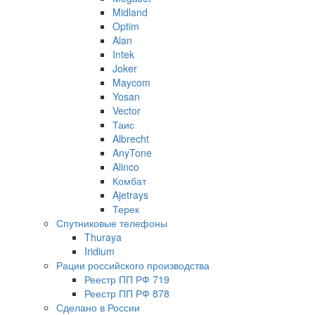
Midland
Optim
Alan
Intek
Joker
Maycom
Yosan
Vector
Таис
Albrecht
AnyTone
Alinco
Комбат
Ajetrays
Терек
Спутниковые телефоны
Thuraya
Iridium
Рации российского производства
Реестр ПП РФ 719
Реестр ПП РФ 878
Сделано в России