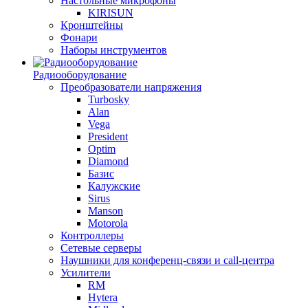
Настольные микрофоны
KIRISUN
Кронштейны
Фонари
Наборы инструментов
Радиооборудование
Преобразователи напряжения
Turbosky
Alan
Vega
President
Optim
Diamond
Базис
Калужские
Sirus
Manson
Motorola
Контроллеры
Сетевые серверы
Наушники для конференц-связи и call-центра
Усилители
RM
Hytera