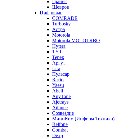
Гранит
Шеврон
Цифровые
COMRADE
Turbosky
Астра
Motorola
Motorola MOTOTRBO
Hytera
TYT
Терек
Аргут
Lira
Пульсар
Racio
Yaesu
Abell
AnyTone
Ajetrays
Ailunce
Созвездие
МиниКом (Информ Техника)
Belfone
Combat
Dexp