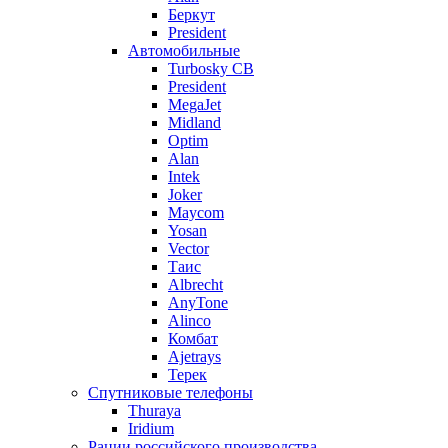
Беркут
President
Автомобильные
Turbosky CB
President
MegaJet
Midland
Optim
Alan
Intek
Joker
Maycom
Yosan
Vector
Таис
Albrecht
AnyTone
Alinco
Комбат
Ajetrays
Терек
Спутниковые телефоны
Thuraya
Iridium
Рации российского производства