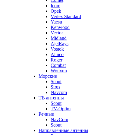
Comet
Icom
Opek
Vertex Standard
Yaesu
Kenwood
Vector
Midland
AjetRays
Vostok
Alinco
Roger
Combat
Wouxun
Морские
Scout
Sirus
Navcom
ТВ антенны
Scout
TV-Optim
Речные
NavCom
Scout
Направленные антенны