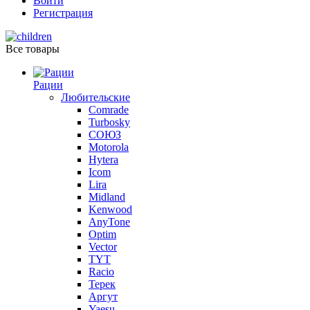
Войти
Регистрация
Все товары
Рации
Любительские
Comrade
Turbosky
СОЮЗ
Motorola
Hytera
Icom
Lira
Midland
Kenwood
AnyTone
Optim
Vector
TYT
Racio
Терек
Аргут
Yaesu