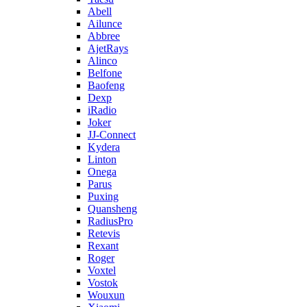
Abell
Ailunce
Abbree
AjetRays
Alinco
Belfone
Baofeng
Dexp
iRadio
Joker
JJ-Connect
Kydera
Linton
Onega
Parus
Puxing
Quansheng
RadiusPro
Retevis
Rexant
Roger
Voxtel
Vostok
Wouxun