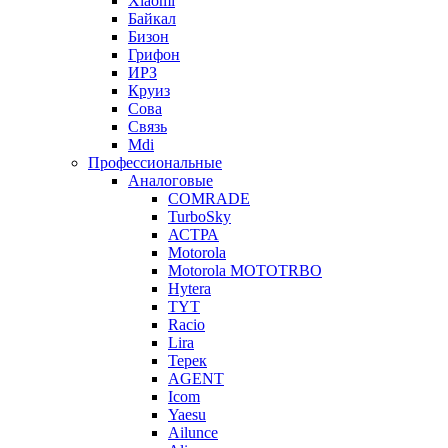
Xiaomi
Байкал
Бизон
Грифон
ИРЗ
Круиз
Сова
Связь
Mdi
Профессиональные
Аналоговые
COMRADE
TurboSky
АСТРА
Motorola
Motorola MOTOTRBO
Hytera
TYT
Racio
Lira
Терек
AGENT
Icom
Yaesu
Ailunce