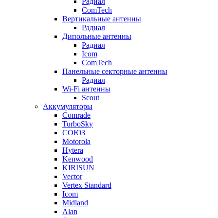
Радиал
ComTech
Вертикальные антенны
Радиал
Дипольные антенны
Радиал
Icom
ComTech
Панельные секторные антенны
Радиал
Wi-Fi антенны
Scout
Аккумуляторы
Comrade
TurboSky
СОЮЗ
Motorola
Hytera
Kenwood
KIRISUN
Vector
Vertex Standard
Icom
Midland
Alan