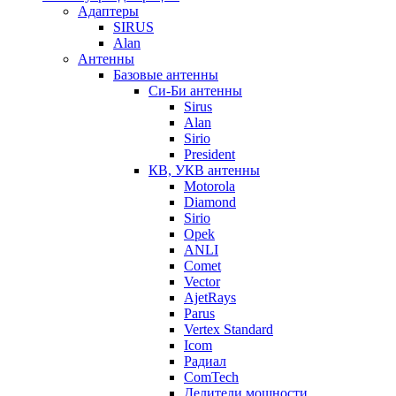
Адаптеры
SIRUS
Alan
Антенны
Базовые антенны
Си-Би антенны
Sirus
Alan
Sirio
President
КВ, УКВ антенны
Motorola
Diamond
Sirio
Opek
ANLI
Comet
Vector
AjetRays
Parus
Vertex Standard
Icom
Радиал
ComTech
Делители мощности