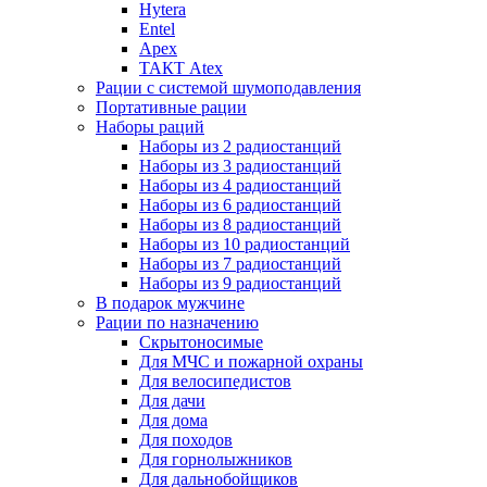
Hytera
Entel
Apex
ТАКТ Atex
Рации с системой шумоподавления
Портативные рации
Наборы раций
Наборы из 2 радиостанций
Наборы из 3 радиостанций
Наборы из 4 радиостанций
Наборы из 6 радиостанций
Наборы из 8 радиостанций
Наборы из 10 радиостанций
Наборы из 7 радиостанций
Наборы из 9 радиостанций
В подарок мужчине
Рации по назначению
Скрытоносимые
Для МЧС и пожарной охраны
Для велосипедистов
Для дачи
Для дома
Для походов
Для горнолыжников
Для дальнобойщиков