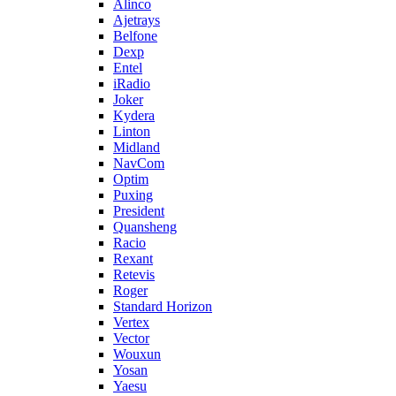
Alinco
Ajetrays
Belfone
Dexp
Entel
iRadio
Joker
Kydera
Linton
Midland
NavCom
Optim
Puxing
President
Quansheng
Racio
Rexant
Retevis
Roger
Standard Horizon
Vertex
Vector
Wouxun
Yosan
Yaesu