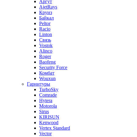
Аргут
AjetRays
Круиз
Байкал
Peltor
Racio
Linton
Связь
Vostok
Alinco
Roger
Baofeng
Security Force
Комбат
Wouxun
Гарнитуры
TurboSky
Comrade
Hytera
Motorola
Sirus
KIRISUN
Kenwood
Vertex Standard
Vector