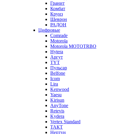
Гранит
Комбат
Круиз
Шеврон
РАДОН
Цифровые
Comrade
Motorola
Motorola MOTOTRBO
Hytera
Аргут
TYT
Пульсар
Belfone
Icom
Lira
Kenwood
Yaesu
Kirisun
AnyTone
Retevis
Kydera
Vertex Standard
ТАКТ
Нептун