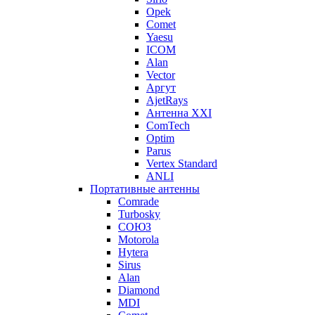
Opek
Comet
Yaesu
ICOM
Alan
Vector
Аргут
AjetRays
Антенна XXI
ComTech
Optim
Parus
Vertex Standard
ANLI
Портативные антенны
Comrade
Turbosky
СОЮЗ
Motorola
Hytera
Sirus
Alan
Diamond
MDI