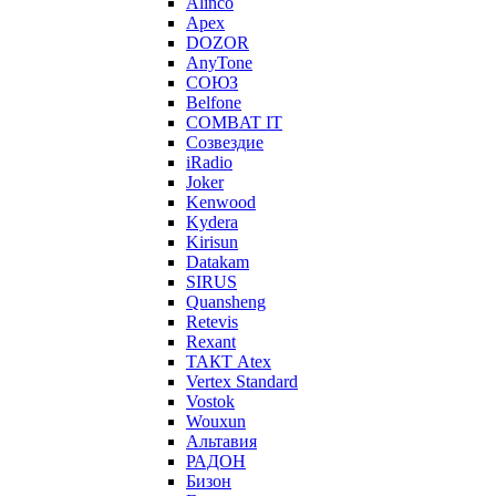
Alinco
Apex
DOZOR
AnyTone
СОЮЗ
Belfone
COMBAT IT
Созвездие
iRadio
Joker
Kenwood
Kydera
Kirisun
Datakam
SIRUS
Quansheng
Retevis
Rexant
ТАКТ Atex
Vertex Standard
Vostok
Wouxun
Альтавия
РАДОН
Бизон