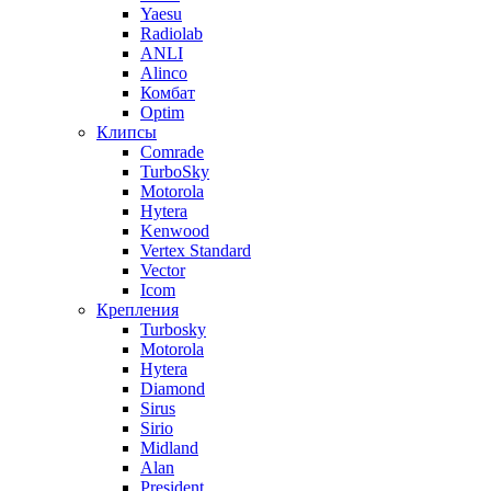
Yaesu
Radiolab
ANLI
Alinco
Комбат
Optim
Клипсы
Comrade
TurboSky
Motorola
Hytera
Kenwood
Vertex Standard
Vector
Icom
Крепления
Turbosky
Motorola
Hytera
Diamond
Sirus
Sirio
Midland
Alan
President