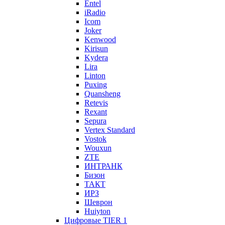
Entel
iRadio
Icom
Joker
Kenwood
Kirisun
Kydera
Lira
Linton
Puxing
Quansheng
Retevis
Rexant
Sepura
Vertex Standard
Vostok
Wouxun
ZTE
ИНТРАНК
Бизон
ТАКТ
ИРЗ
Шеврон
Huiyton
Цифровые TIER 1