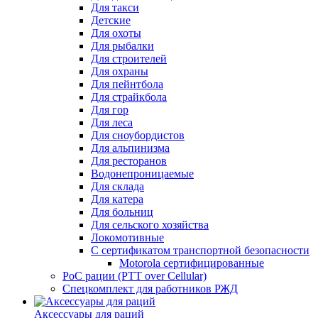
Для такси
Детские
Для охоты
Для рыбалки
Для строителей
Для охраны
Для пейнтбола
Для страйкбола
Для гор
Для леса
Для сноубордистов
Для альпинизма
Для ресторанов
Водонепроницаемые
Для склада
Для катера
Для больниц
Для сельского хозяйства
Локомотивные
С сертификатом транспортной безопасности
Motorola сертифицированные
PoC рации (PTT over Cellular)
Спецкомплект для работников РЖД
Аксессуары для раций