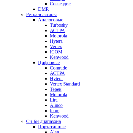
Созвездие
DMR
Ретрансляторы
Аналоговые
Turbosky
АСТРА
Motorola
Hytera
Vertex
ICOM
Kenwood
Цифровые
Comrade
АСТРА
Hytera
Vertex Standard
Терек
Motorola
Lira
Alinco
Icom
Kenwood
Си-Би диапазона
Портативные
Alan