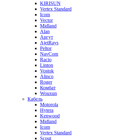
KIRISUN
Vertex Standard
Icom
Vector
Midland
Alan
Аргут
AjetRays
Peltor
NavCom
Racio
Linton
Vostok
Alinco
Roger
Комбат
Wouxun
Кабель
Motorola
Hytera
Kenwood
Midland
Icom
Vertex Standard
Scout