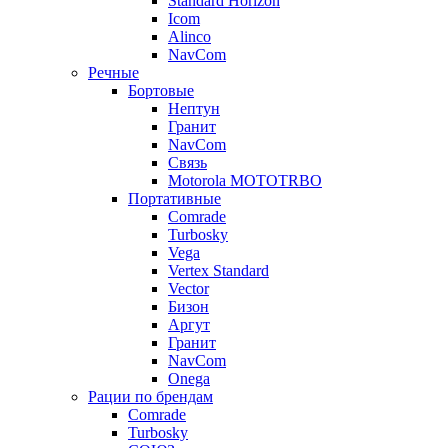
Standard Horizon
Icom
Alinco
NavCom
Речные
Бортовые
Нептун
Гранит
NavCom
Связь
Motorola MOTOTRBO
Портативные
Comrade
Turbosky
Vega
Vertex Standard
Vector
Бизон
Аргут
Гранит
NavCom
Onega
Рации по брендам
Comrade
Turbosky