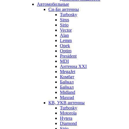
Автомобильные
Си-Би антенны
Turbosky
Sirus
Sirio
Vector
Alan
Lemm
Opek
Optim
President
MDI
Антенна XXI
MegaJet
Комбат
Байкал
Байкал
Midland
Maxrad
КВ, УКВ антенны
Turbosky
Motorola
Hytera
Diamond
Sirio