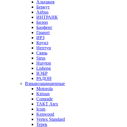
Альтавия
Беркут
Airbus
ИНТРАНК
Бизон
Баофенг
Гранит
ИРЗ
Круиз
Нептун
Связь
Sirus
Huiyton
Lisheng
ВЭБР
РАДОН
Взрывозащищенные
Motorola
Kirisun
Comrade
ТАКТ Atex
Icom
Kenwood
Vertex Standard
Терек