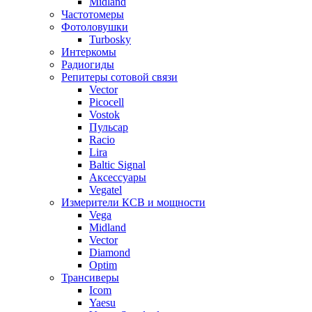
Midland
Частотомеры
Фотоловушки
Turbosky
Интеркомы
Радиогиды
Репитеры сотовой связи
Vector
Picocell
Vostok
Пульсар
Racio
Lira
Baltic Signal
Аксессуары
Vegatel
Измерители КСВ и мощности
Vega
Midland
Vector
Diamond
Optim
Трансиверы
Icom
Yaesu