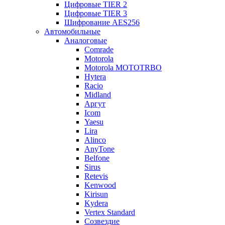
Цифровые TIER 2
Цифровые TIER 3
Шифрование AES256
Автомобильные
Аналоговые
Comrade
Motorola
Motorola MOTOTRBO
Hytera
Racio
Midland
Аргут
Icom
Yaesu
Lira
Alinco
AnyTone
Belfone
Sirus
Retevis
Kenwood
Kirisun
Kydera
Vertex Standard
Созвездие