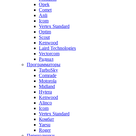
Opek
Comet
Anli
Icom
Vertex Standard
Optim
Scout
Kenwood
Laird Technologies
Vectorcom
Радиал
Программаторы
TurboSky
Comrade
Motorola
Midland
Hytera
Kenwood
Alinco
Icom
Vertex Standard
Комбат
Yaesu
Roger
Переходники