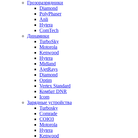
Грозоразрядники
Diamond
PolyPhaser
Anli
Hytera
ComTech
Динамики
TurboSky
Motorola
Kenwood
Hytera
Midland
AjetRays
Diamond
Optim
Vertex Standard
Комбат DNR
Icom
Зарядные устройства
Turbosky
Comrade
СОЮЗ
Motorola
Hytera
Kenwood