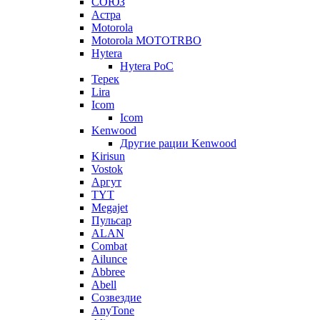
СОЮЗ
Астра
Motorola
Motorola MOTOTRBO
Hytera
Hytera PoC
Терек
Lira
Icom
Icom
Kenwood
Другие рации Kenwood
Kirisun
Vostok
Аргут
TYT
Megajet
Пульсар
ALAN
Combat
Ailunce
Abbree
Abell
Созвездие
AnyTone