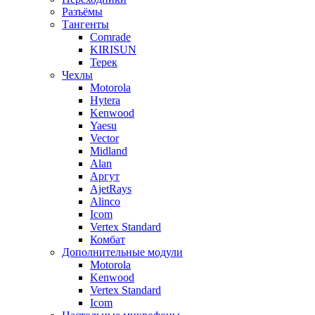
Разъёмы
Тангенты
Comrade
KIRISUN
Терек
Чехлы
Motorola
Hytera
Kenwood
Yaesu
Vector
Midland
Alan
Аргут
AjetRays
Alinco
Icom
Vertex Standard
Комбат
Дополнительные модули
Motorola
Kenwood
Vertex Standard
Icom