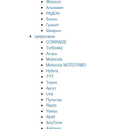
Wouxun
Альтавия
РАДОН
Бизон
Гранит
Шеврон
Цифровые
COMRADE
Turbosky
Астра
Motorola
Motorola MOTOTRBO
Hytera
TYT
Терек
Аргут
Lira
Пульсар
Racio
Yaesu
Abell
AnyTone
Ajetrays