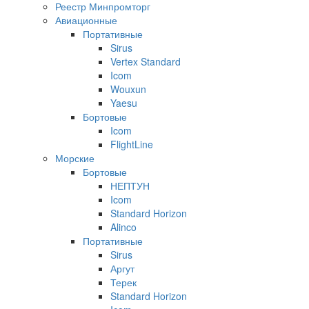
Реестр Минпромторг
Авиационные
Портативные
Sirus
Vertex Standard
Icom
Wouxun
Yaesu
Бортовые
Icom
FlightLine
Морские
Бортовые
НЕПТУН
Icom
Standard Horizon
Alinco
Портативные
Sirus
Аргут
Терек
Standard Horizon