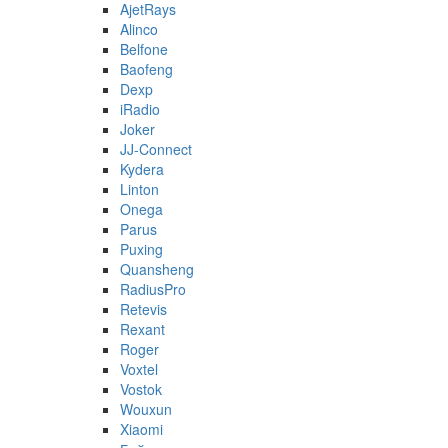
AjetRays
Alinco
Belfone
Baofeng
Dexp
iRadio
Joker
JJ-Connect
Kydera
Linton
Onega
Parus
Puxing
Quansheng
RadiusPro
Retevis
Rexant
Roger
Voxtel
Vostok
Wouxun
Xiaomi