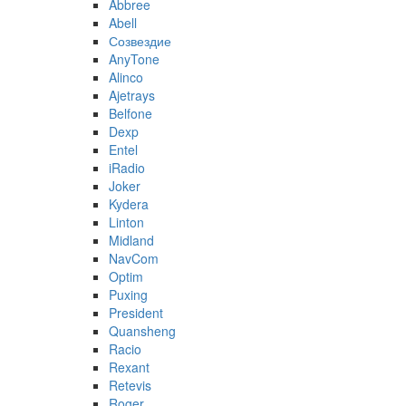
Abbree
Abell
Созвездие
AnyTone
Alinco
Ajetrays
Belfone
Dexp
Entel
iRadio
Joker
Kydera
Linton
Midland
NavCom
Optim
Puxing
President
Quansheng
Racio
Rexant
Retevis
Roger