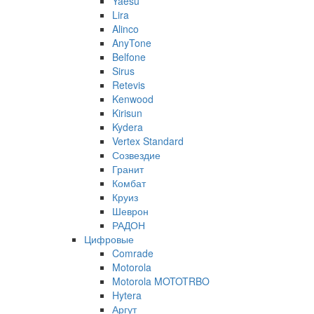
Yaesu
Lira
Alinco
AnyTone
Belfone
Sirus
Retevis
Kenwood
Kirisun
Kydera
Vertex Standard
Созвездие
Гранит
Комбат
Круиз
Шеврон
РАДОН
Цифровые
Comrade
Motorola
Motorola MOTOTRBO
Hytera
Аргут