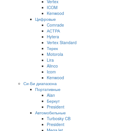
Vertex
ICOM
Kenwood
Цифровые
Comrade
АСТРА
Hytera
Vertex Standard
Терек
Motorola
Lira
Alinco
Icom
Kenwood
Си-Би диапазона
Портативные
Alan
Беркут
President
Автомобильные
Turbosky CB
President
MegaJet