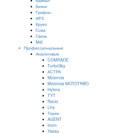
Байкал
Бизон
Грифон
ИРЗ
Круиз
Сова
Связь
Mdi
Профессиональные
Аналоговые
COMRADE
TurboSky
АСТРА
Motorola
Motorola MOTOTRBO
Hytera
TYT
Racio
Lira
Терек
AGENT
Icom
Yaesu