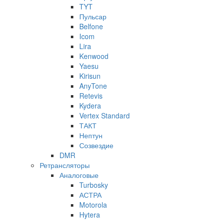
TYT
Пульсар
Belfone
Icom
Lira
Kenwood
Yaesu
Kirisun
AnyTone
Retevis
Kydera
Vertex Standard
ТАКТ
Нептун
Созвездие
DMR
Ретрансляторы
Аналоговые
Turbosky
АСТРА
Motorola
Hytera