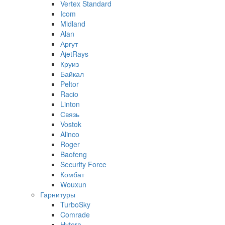
Vertex Standard
Icom
Midland
Alan
Аргут
AjetRays
Круиз
Байкал
Peltor
Racio
Linton
Связь
Vostok
Alinco
Roger
Baofeng
Security Force
Комбат
Wouxun
Гарнитуры
TurboSky
Comrade
Hytera