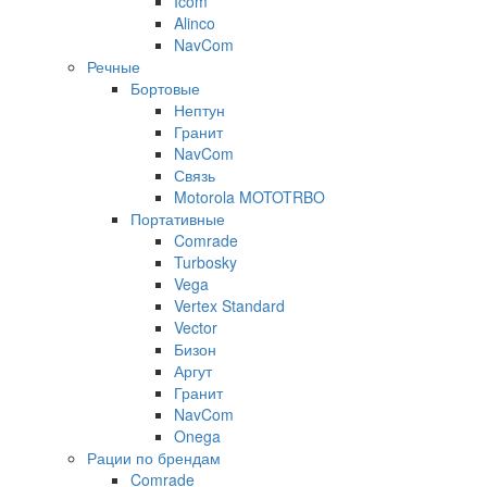
Icom
Alinco
NavCom
Речные
Бортовые
Нептун
Гранит
NavCom
Связь
Motorola MOTOTRBO
Портативные
Comrade
Turbosky
Vega
Vertex Standard
Vector
Бизон
Аргут
Гранит
NavCom
Onega
Рации по брендам
Comrade