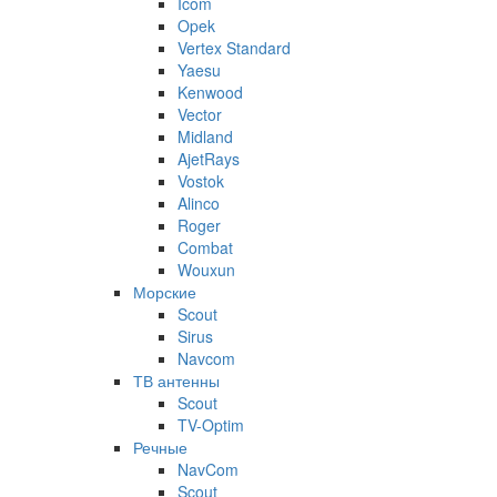
Icom
Opek
Vertex Standard
Yaesu
Kenwood
Vector
Midland
AjetRays
Vostok
Alinco
Roger
Combat
Wouxun
Морские
Scout
Sirus
Navcom
ТВ антенны
Scout
TV-Optim
Речные
NavCom
Scout