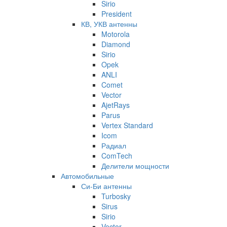
Sirio
President
КВ, УКВ антенны
Motorola
Diamond
Sirio
Opek
ANLI
Comet
Vector
AjetRays
Parus
Vertex Standard
Icom
Радиал
ComTech
Делители мощности
Автомобильные
Си-Би антенны
Turbosky
Sirus
Sirio
Vector