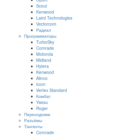
Scout
Kenwood
Laird Technologies
Vectorcom
Радиал
Программаторы
TurboSky
Comrade
Motorola
Midland
Hytera
Kenwood
Alinco
Icom
Vertex Standard
Комбат
Yaesu
Roger
Переходники
Разъёмы
Тангенты
Comrade