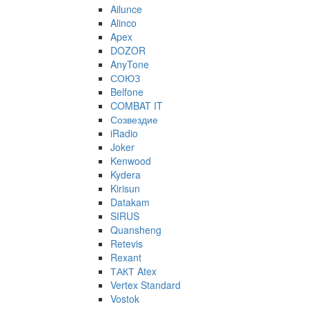
Ailunce
Alinco
Apex
DOZOR
AnyTone
СОЮЗ
Belfone
COMBAT IT
Созвездие
iRadio
Joker
Kenwood
Kydera
Kirisun
Datakam
SIRUS
Quansheng
Retevis
Rexant
ТАКТ Atex
Vertex Standard
Vostok