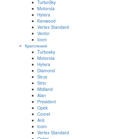
TurboSky
Motorola
Hytera
Kenwood
Vertex Standard
Vector
Icom
Крепления
Turbosky
Motorola
Hytera
Diamond
Sirus
Sirio
Midland
Alan
President
Opek
Comet
Anli
Icom
Vertex Standard
Optim