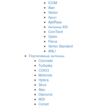
ICOM
Alan
Vector
Аргут
AjetRays
Антенна XXI
ComTech
Optim
Parus
Vertex Standard
ANLI
Портативные антенны
Comrade
Turbosky
СОЮЗ
Motorola
Hytera
Sirus
Alan
Diamond
MDI
Comet