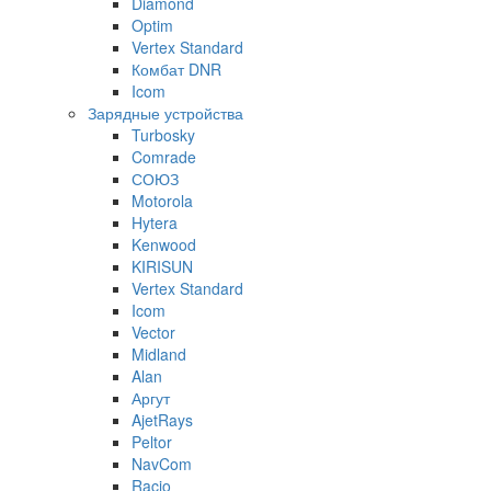
Diamond
Optim
Vertex Standard
Комбат DNR
Icom
Зарядные устройства
Turbosky
Comrade
СОЮЗ
Motorola
Hytera
Kenwood
KIRISUN
Vertex Standard
Icom
Vector
Midland
Alan
Аргут
AjetRays
Peltor
NavCom
Racio