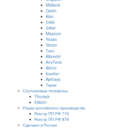
Midland
Optim
Alan
Intek
Joker
Maycom
Yosan
Vector
Таис
Albrecht
AnyTone
Alinco
Комбат
Ajetrays
Терек
Спутниковые телефоны
Thuraya
Iridium
Рации российского производства
Реестр ПП РФ 719
Реестр ПП РФ 878
Сделано в России