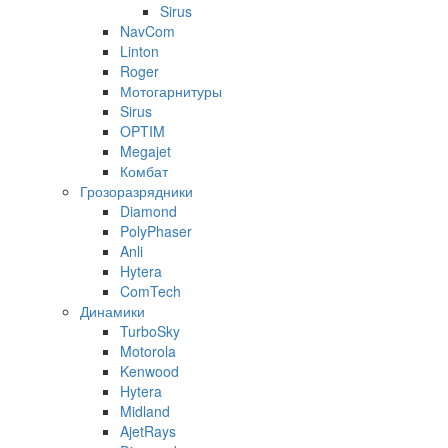
Sirus
NavCom
Linton
Roger
Мотогарнитуры
Sirus
OPTIM
Megajet
Комбат
Грозоразрядники
Diamond
PolyPhaser
Anli
Hytera
ComTech
Динамики
TurboSky
Motorola
Kenwood
Hytera
Midland
AjetRays