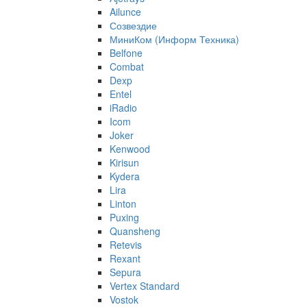
Ailunce
Созвездие
МиниКом (Информ Техника)
Belfone
Combat
Dexp
Entel
iRadio
Icom
Joker
Kenwood
Kirisun
Kydera
Lira
Linton
Puxing
Quansheng
Retevis
Rexant
Sepura
Vertex Standard
Vostok