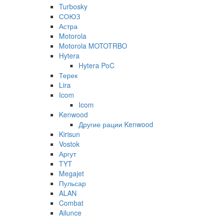
Turbosky
СОЮЗ
Астра
Motorola
Motorola MOTOTRBO
Hytera
Hytera PoC
Терек
Lira
Icom
Icom
Kenwood
Другие рации Kenwood
Kirisun
Vostok
Аргут
TYT
Megajet
Пульсар
ALAN
Combat
Ailunce