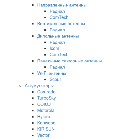
Направленные антенны
Радиал
ComTech
Вертикальные антенны
Радиал
Дипольные антенны
Радиал
Icom
ComTech
Панельные секторные антенны
Радиал
Wi-Fi антенны
Scout
Аккумуляторы
Comrade
TurboSky
СОЮЗ
Motorola
Hytera
Kenwood
KIRISUN
Vector