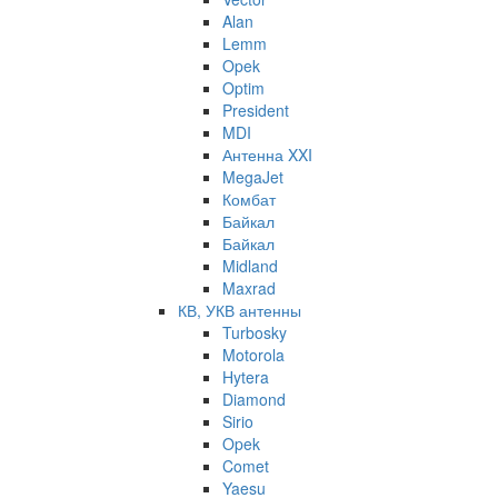
Alan
Lemm
Opek
Optim
President
MDI
Антенна XXI
MegaJet
Комбат
Байкал
Байкал
Midland
Maxrad
КВ, УКВ антенны
Turbosky
Motorola
Hytera
Diamond
Sirio
Opek
Comet
Yaesu