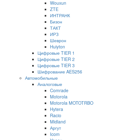
Wouxun
ZTE
ИНТРАНК
Бизон
ТАКТ
ИРЗ
Шеврон
Huiyton
Цифровые TIER 1
Цифровые TIER 2
Цифровые TIER 3
Шифрование AES256
Автомобильные
Аналоговые
Comrade
Motorola
Motorola MOTOTRBO
Hytera
Racio
Midland
Аргут
Icom