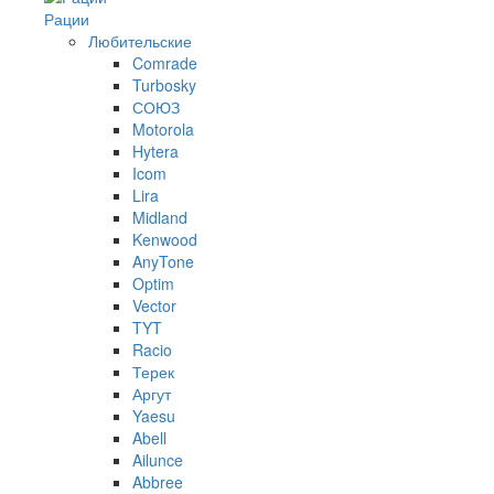
Рации
Любительские
Comrade
Turbosky
СОЮЗ
Motorola
Hytera
Icom
Lira
Midland
Kenwood
AnyTone
Optim
Vector
TYT
Racio
Терек
Аргут
Yaesu
Abell
Ailunce
Abbree