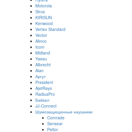
Motorola
Sirus
KIRISUN
Kenwood
Vertex Standard
Vector
Alinco
Icom
Midland
Yaesu
Albrecht
Alan
Аргут
President
AjetRays
RadiusPro
Байкал
JJ-Connect
Шумозащищенные наушники
Comrade
Sensear
Peltor