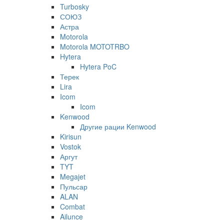
Turbosky
СОЮЗ
Астра
Motorola
Motorola MOTOTRBO
Hytera
Hytera PoC
Терек
Lira
Icom
Icom
Kenwood
Другие рации Kenwood
Kirisun
Vostok
Аргут
TYT
Megajet
Пульсар
ALAN
Combat
Ailunce