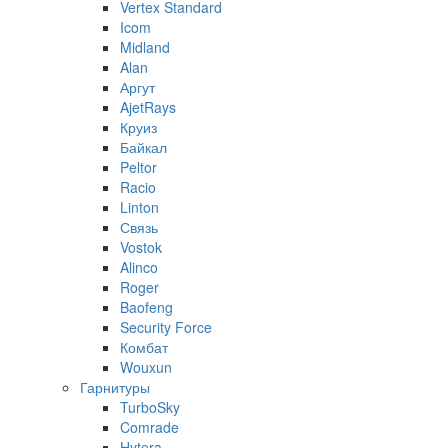
Vertex Standard
Icom
Midland
Alan
Аргут
AjetRays
Круиз
Байкал
Peltor
Racio
Linton
Связь
Vostok
Alinco
Roger
Baofeng
Security Force
Комбат
Wouxun
Гарнитуры
TurboSky
Comrade
Hytera