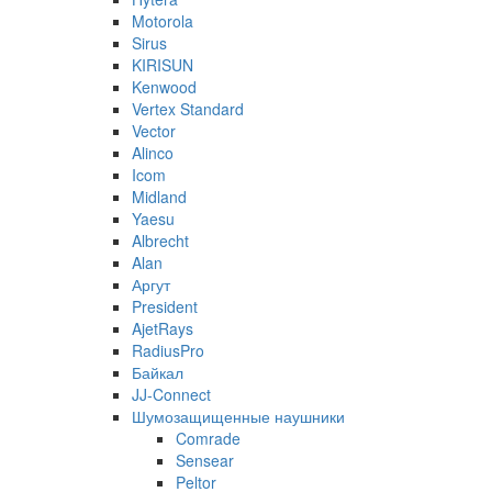
Motorola
Sirus
KIRISUN
Kenwood
Vertex Standard
Vector
Alinco
Icom
Midland
Yaesu
Albrecht
Alan
Аргут
President
AjetRays
RadiusPro
Байкал
JJ-Connect
Шумозащищенные наушники
Comrade
Sensear
Peltor