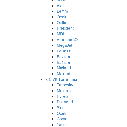
Alan
Lemm
Opek
Optim
President
MDI
Антенна XXI
MegaJet
Комбат
Байкал
Байкал
Midland
Maxrad
КВ, УКВ антенны
Turbosky
Motorola
Hytera
Diamond
Sirio
Opek
Comet
Yaesu