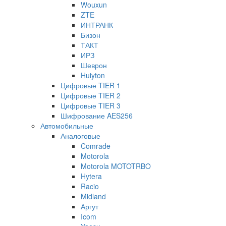
Wouxun
ZTE
ИНТРАНК
Бизон
ТАКТ
ИРЗ
Шеврон
Huiyton
Цифровые TIER 1
Цифровые TIER 2
Цифровые TIER 3
Шифрование AES256
Автомобильные
Аналоговые
Comrade
Motorola
Motorola MOTOTRBO
Hytera
Racio
Midland
Аргут
Icom