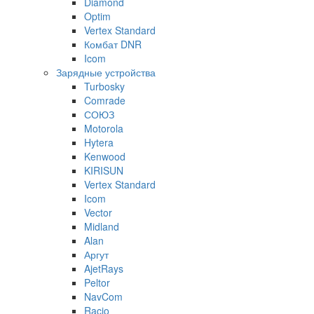
Diamond
Optim
Vertex Standard
Комбат DNR
Icom
Зарядные устройства
Turbosky
Comrade
СОЮЗ
Motorola
Hytera
Kenwood
KIRISUN
Vertex Standard
Icom
Vector
Midland
Alan
Аргут
AjetRays
Peltor
NavCom
Racio