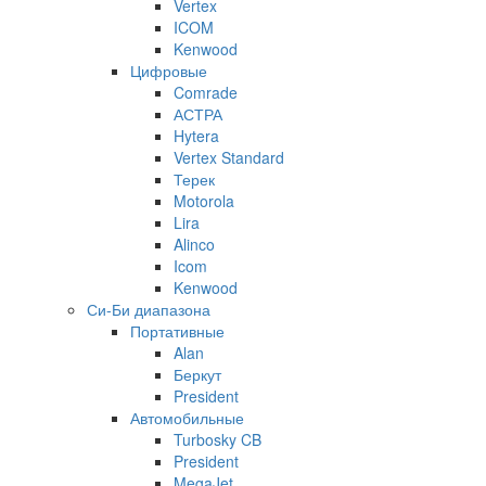
Vertex
ICOM
Kenwood
Цифровые
Comrade
АСТРА
Hytera
Vertex Standard
Терек
Motorola
Lira
Alinco
Icom
Kenwood
Си-Би диапазона
Портативные
Alan
Беркут
President
Автомобильные
Turbosky CB
President
MegaJet