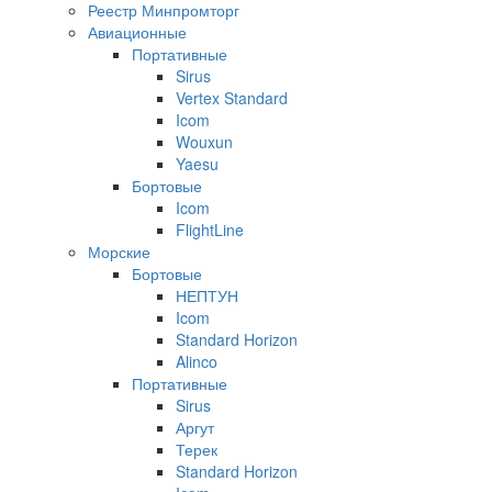
Реестр Минпромторг
Авиационные
Портативные
Sirus
Vertex Standard
Icom
Wouxun
Yaesu
Бортовые
Icom
FlightLine
Морские
Бортовые
НЕПТУН
Icom
Standard Horizon
Alinco
Портативные
Sirus
Аргут
Терек
Standard Horizon