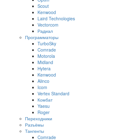
Scout
Kenwood
Laird Technologies
Vectorcom
Радиал
Программаторы
TurboSky
Comrade
Motorola
Midland
Hytera
Kenwood
Alinco
Icom
Vertex Standard
Комбат
Yaesu
Roger
Переходники
Разъёмы
Тангенты
Comrade