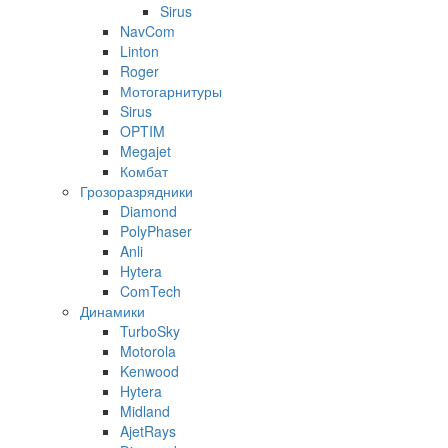
Sirus
NavCom
Linton
Roger
Мотогарнитуры
Sirus
OPTIM
Megajet
Комбат
Грозоразрядники
Diamond
PolyPhaser
Anli
Hytera
ComTech
Динамики
TurboSky
Motorola
Kenwood
Hytera
Midland
AjetRays