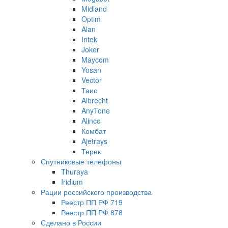
Midland
Optim
Alan
Intek
Joker
Maycom
Yosan
Vector
Таис
Albrecht
AnyTone
Alinco
Комбат
Ajetrays
Терек
Спутниковые телефоны
Thuraya
Iridium
Рации российского производства
Реестр ПП РФ 719
Реестр ПП РФ 878
Сделано в России