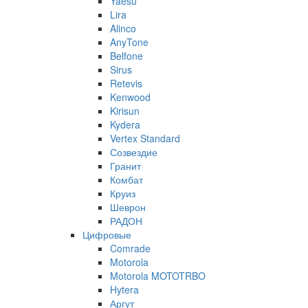
Yaesu
Lira
Alinco
AnyTone
Belfone
Sirus
Retevis
Kenwood
Kirisun
Kydera
Vertex Standard
Созвездие
Гранит
Комбат
Круиз
Шеврон
РАДОН
Цифровые
Comrade
Motorola
Motorola MOTOTRBO
Hytera
Аргут