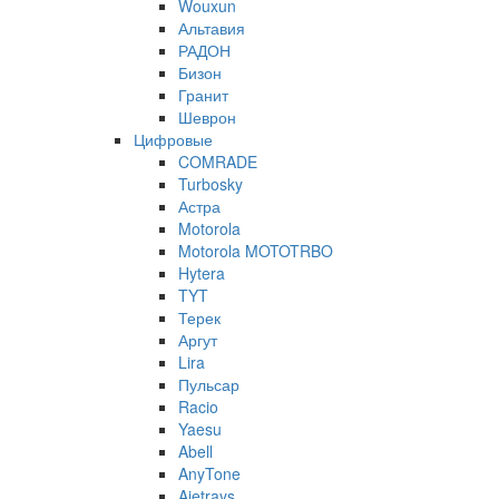
Wouxun
Альтавия
РАДОН
Бизон
Гранит
Шеврон
Цифровые
COMRADE
Turbosky
Астра
Motorola
Motorola MOTOTRBO
Hytera
TYT
Терек
Аргут
Lira
Пульсар
Racio
Yaesu
Abell
AnyTone
Ajetrays