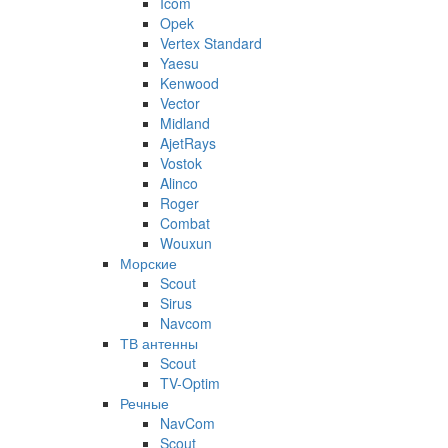
Icom
Opek
Vertex Standard
Yaesu
Kenwood
Vector
Midland
AjetRays
Vostok
Alinco
Roger
Combat
Wouxun
Морские
Scout
Sirus
Navcom
ТВ антенны
Scout
TV-Optim
Речные
NavCom
Scout