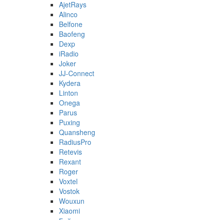
AjetRays
Alinco
Belfone
Baofeng
Dexp
iRadio
Joker
JJ-Connect
Kydera
Linton
Onega
Parus
Puxing
Quansheng
RadiusPro
Retevis
Rexant
Roger
Voxtel
Vostok
Wouxun
Xiaomi