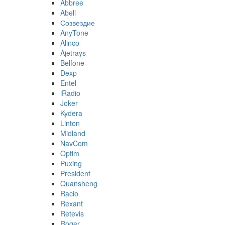
Abbree
Abell
Созвездие
AnyTone
Alinco
Ajetrays
Belfone
Dexp
Entel
iRadio
Joker
Kydera
Linton
Midland
NavCom
Optim
Puxing
President
Quansheng
Racio
Rexant
Retevis
Roger