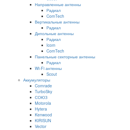
Направленные антенны
Радиал
ComTech
Вертикальные антенны
Радиал
Дипольные антенны
Радиал
Icom
ComTech
Панельные секторные антенны
Радиал
Wi-Fi антенны
Scout
Аккумуляторы
Comrade
TurboSky
СОЮЗ
Motorola
Hytera
Kenwood
KIRISUN
Vector