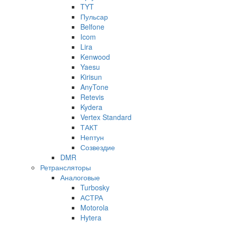
TYT
Пульсар
Belfone
Icom
Lira
Kenwood
Yaesu
Kirisun
AnyTone
Retevis
Kydera
Vertex Standard
ТАКТ
Нептун
Созвездие
DMR
Ретрансляторы
Аналоговые
Turbosky
АСТРА
Motorola
Hytera