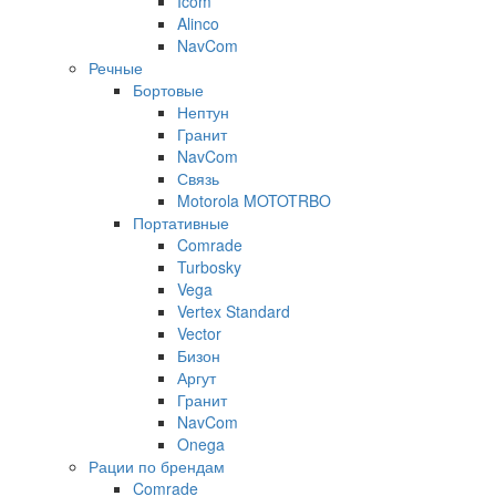
Icom
Alinco
NavCom
Речные
Бортовые
Нептун
Гранит
NavCom
Связь
Motorola MOTOTRBO
Портативные
Comrade
Turbosky
Vega
Vertex Standard
Vector
Бизон
Аргут
Гранит
NavCom
Onega
Рации по брендам
Comrade