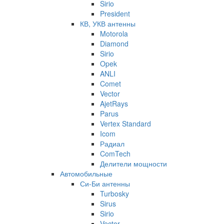
Sirio
President
КВ, УКВ антенны
Motorola
Diamond
Sirio
Opek
ANLI
Comet
Vector
AjetRays
Parus
Vertex Standard
Icom
Радиал
ComTech
Делители мощности
Автомобильные
Си-Би антенны
Turbosky
Sirus
Sirio
Vector