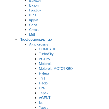
Байкал
Бизон
Грифон
ИРЗ
Круиз
Сова
Связь
Mdi
Профессиональные
Аналоговые
COMRADE
TurboSky
АСТРА
Motorola
Motorola MOTOTRBO
Hytera
TYT
Racio
Lira
Терек
AGENT
Icom
Yaesu