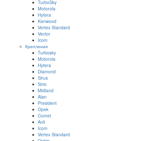
TurboSky
Motorola
Hytera
Kenwood
Vertex Standard
Vector
Icom
Крепления
Turbosky
Motorola
Hytera
Diamond
Sirus
Sirio
Midland
Alan
President
Opek
Comet
Anli
Icom
Vertex Standard
Optim