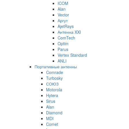
ICOM
Alan
Vector
Аргут
AjetRays
Антенна XXI
ComTech
Optim
Parus
Vertex Standard
ANLI
Портативные антенны
Comrade
Turbosky
СОЮЗ
Motorola
Hytera
Sirus
Alan
Diamond
MDI
Comet