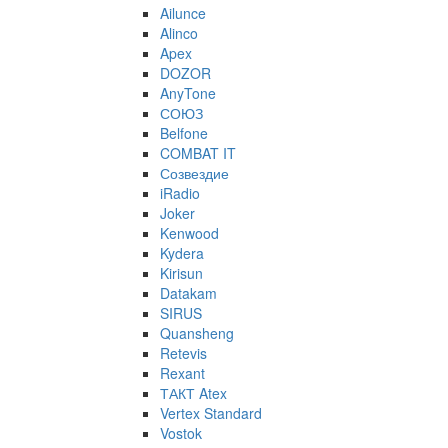
Ailunce
Alinco
Apex
DOZOR
AnyTone
СОЮЗ
Belfone
COMBAT IT
Созвездие
iRadio
Joker
Kenwood
Kydera
Kirisun
Datakam
SIRUS
Quansheng
Retevis
Rexant
ТАКТ Atex
Vertex Standard
Vostok