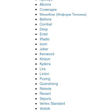
Ailunce
Созвездие
МиниКом (Информ Техника)
Belfone
Combat
Dexp
Entel
iRadio
Icom
Joker
Kenwood
Kirisun
Kydera
Lira
Linton
Puxing
Quansheng
Retevis
Rexant
Sepura
Vertex Standard
Vostok