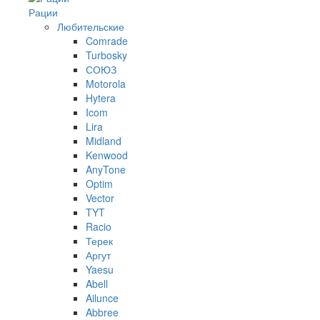
Рации
Любительские
Comrade
Turbosky
СОЮЗ
Motorola
Hytera
Icom
Lira
Midland
Kenwood
AnyTone
Optim
Vector
TYT
Racio
Терек
Аргут
Yaesu
Abell
Ailunce
Abbree