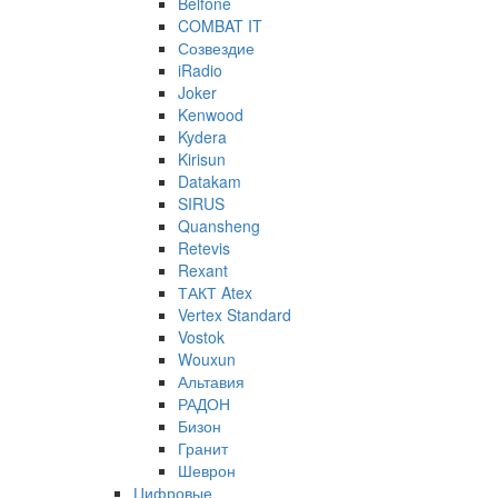
Belfone
COMBAT IT
Созвездие
iRadio
Joker
Kenwood
Kydera
Kirisun
Datakam
SIRUS
Quansheng
Retevis
Rexant
ТАКТ Atex
Vertex Standard
Vostok
Wouxun
Альтавия
РАДОН
Бизон
Гранит
Шеврон
Цифровые