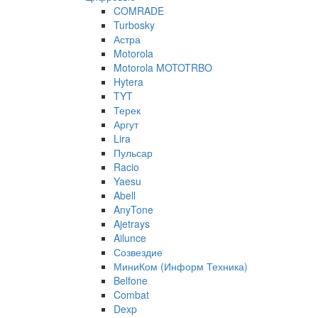
COMRADE
Turbosky
Астра
Motorola
Motorola MOTOTRBO
Hytera
TYT
Терек
Аргут
Lira
Пульсар
Racio
Yaesu
Abell
AnyTone
Ajetrays
Ailunce
Созвездие
МиниКом (Информ Техника)
Belfone
Combat
Dexp