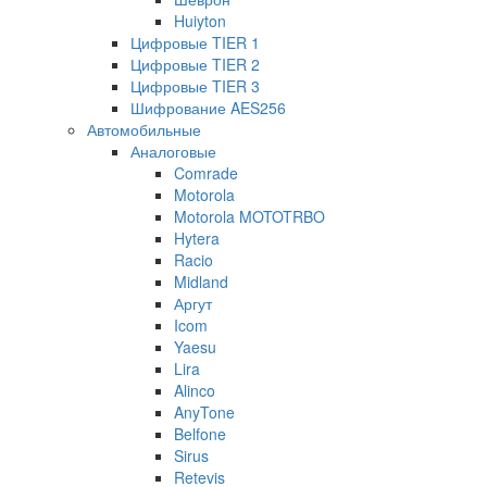
Huiyton
Цифровые TIER 1
Цифровые TIER 2
Цифровые TIER 3
Шифрование AES256
Автомобильные
Аналоговые
Comrade
Motorola
Motorola MOTOTRBO
Hytera
Racio
Midland
Аргут
Icom
Yaesu
Lira
Alinco
AnyTone
Belfone
Sirus
Retevis