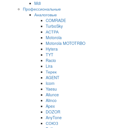
Mdi
Профессиональные
Аналоговые
COMRADE
TurboSky
АСТРА
Motorola
Motorola MOTOTRBO
Hytera
TYT
Racio
Lira
Терек
AGENT
Icom
Yaesu
Ailunce
Alinco
Apex
DOZOR
AnyTone
СОЮЗ