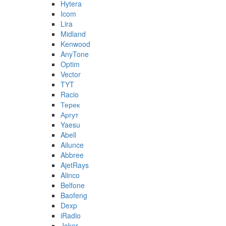
Hytera
Icom
Lira
Midland
Kenwood
AnyTone
Optim
Vector
TYT
Racio
Терек
Аргут
Yaesu
Abell
Ailunce
Abbree
AjetRays
Alinco
Belfone
Baofeng
Dexp
iRadio
Joker