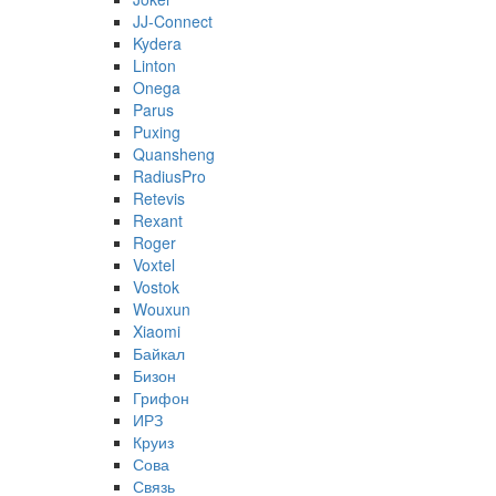
JJ-Connect
Kydera
Linton
Onega
Parus
Puxing
Quansheng
RadiusPro
Retevis
Rexant
Roger
Voxtel
Vostok
Wouxun
Xiaomi
Байкал
Бизон
Грифон
ИРЗ
Круиз
Сова
Связь