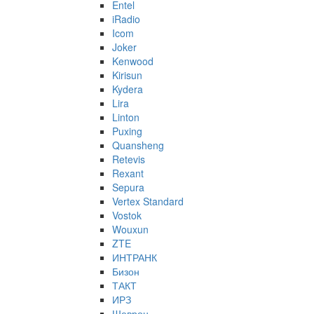
Entel
iRadio
Icom
Joker
Kenwood
Kirisun
Kydera
Lira
Linton
Puxing
Quansheng
Retevis
Rexant
Sepura
Vertex Standard
Vostok
Wouxun
ZTE
ИНТРАНК
Бизон
ТАКТ
ИРЗ
Шеврон