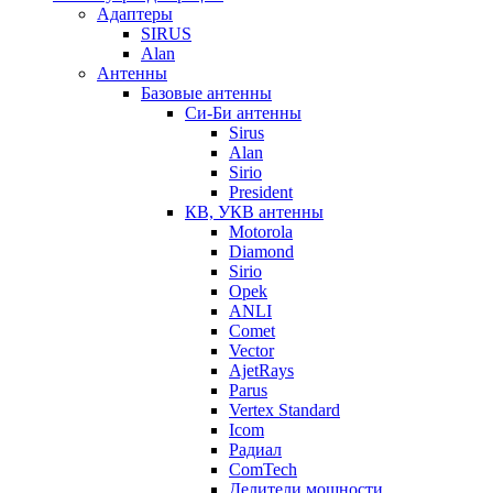
Адаптеры
SIRUS
Alan
Антенны
Базовые антенны
Си-Би антенны
Sirus
Alan
Sirio
President
КВ, УКВ антенны
Motorola
Diamond
Sirio
Opek
ANLI
Comet
Vector
AjetRays
Parus
Vertex Standard
Icom
Радиал
ComTech
Делители мощности