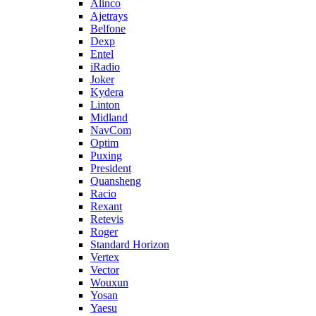
Alinco
Ajetrays
Belfone
Dexp
Entel
iRadio
Joker
Kydera
Linton
Midland
NavCom
Optim
Puxing
President
Quansheng
Racio
Rexant
Retevis
Roger
Standard Horizon
Vertex
Vector
Wouxun
Yosan
Yaesu