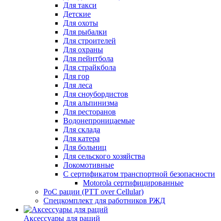
Для такси
Детские
Для охоты
Для рыбалки
Для строителей
Для охраны
Для пейнтбола
Для страйкбола
Для гор
Для леса
Для сноубордистов
Для альпинизма
Для ресторанов
Водонепроницаемые
Для склада
Для катера
Для больниц
Для сельского хозяйства
Локомотивные
С сертификатом транспортной безопасности
Motorola сертифицированные
PoC рации (PTT over Cellular)
Спецкомплект для работников РЖД
Аксессуары для раций