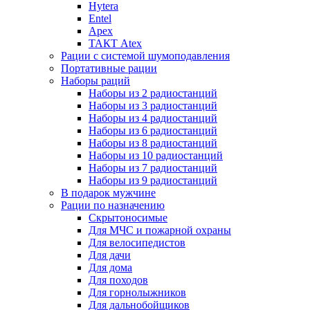
Hytera
Entel
Apex
ТАКТ Atex
Рации с системой шумоподавления
Портативные рации
Наборы раций
Наборы из 2 радиостанций
Наборы из 3 радиостанций
Наборы из 4 радиостанций
Наборы из 6 радиостанций
Наборы из 8 радиостанций
Наборы из 10 радиостанций
Наборы из 7 радиостанций
Наборы из 9 радиостанций
В подарок мужчине
Рации по назначению
Скрытоносимые
Для МЧС и пожарной охраны
Для велосипедистов
Для дачи
Для дома
Для походов
Для горнолыжников
Для дальнобойщиков