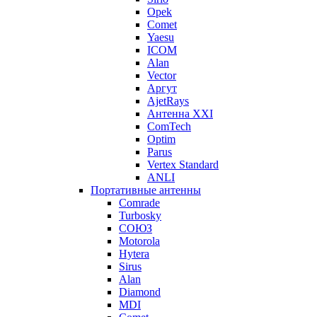
Opek
Comet
Yaesu
ICOM
Alan
Vector
Аргут
AjetRays
Антенна XXI
ComTech
Optim
Parus
Vertex Standard
ANLI
Портативные антенны
Comrade
Turbosky
СОЮЗ
Motorola
Hytera
Sirus
Alan
Diamond
MDI