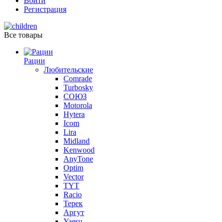
Войти
Регистрация
Все товары
Рации
Любительские
Comrade
Turbosky
СОЮЗ
Motorola
Hytera
Icom
Lira
Midland
Kenwood
AnyTone
Optim
Vector
TYT
Racio
Терек
Аргут
Yaesu