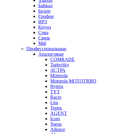
Xiaomi
Байкал
Бизон
Грифон
ИРЗ
Круиз
Сова
Связь
Mdi
Профессиональные
Аналоговые
COMRADE
TurboSky
АСТРА
Motorola
Motorola MOTOTRBO
Hytera
TYT
Racio
Lira
Терек
AGENT
Icom
Yaesu
Ailunce