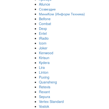
Ailunce
Созвездие
МиниКом (Информ Техника)
Belfone
Combat
Dexp
Entel
iRadio
Icom
Joker
Kenwood
Kirisun
Kydera
Lira
Linton
Puxing
Quansheng
Retevis
Rexant
Sepura
Vertex Standard
Vostok