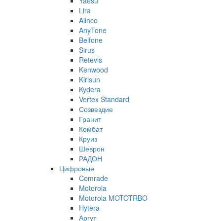
Yaesu
Lira
Alinco
AnyTone
Belfone
Sirus
Retevis
Kenwood
Kirisun
Kydera
Vertex Standard
Созвездие
Гранит
Комбат
Круиз
Шеврон
РАДОН
Цифровые
Comrade
Motorola
Motorola MOTOTRBO
Hytera
Аргут