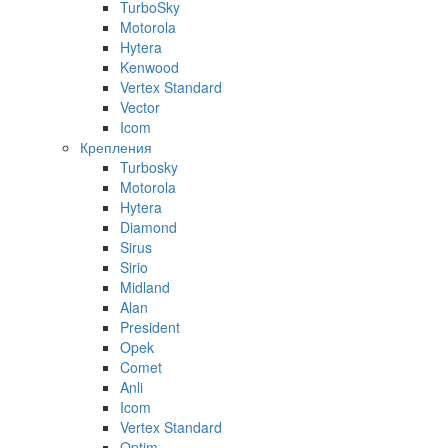
TurboSky
Motorola
Hytera
Kenwood
Vertex Standard
Vector
Icom
Крепления
Turbosky
Motorola
Hytera
Diamond
Sirus
Sirio
Midland
Alan
President
Opek
Comet
Anli
Icom
Vertex Standard
Optim