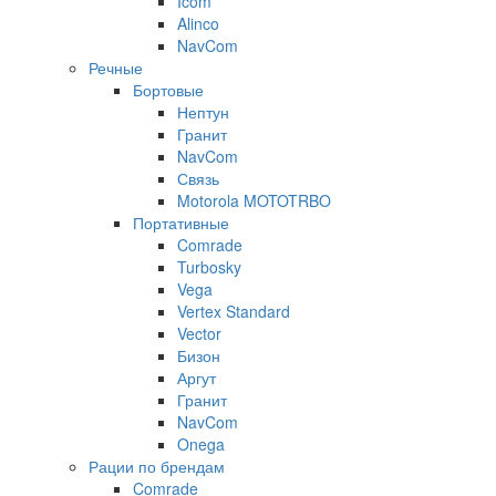
Icom
Alinco
NavCom
Речные
Бортовые
Нептун
Гранит
NavCom
Связь
Motorola MOTOTRBO
Портативные
Comrade
Turbosky
Vega
Vertex Standard
Vector
Бизон
Аргут
Гранит
NavCom
Onega
Рации по брендам
Comrade