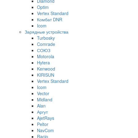
Diamond
Optim
Vertex Standard
Комбат DNR
Icom
Зарядные устройства
Turbosky
Comrade
СОЮЗ
Motorola
Hytera
Kenwood
KIRISUN
Vertex Standard
Icom
Vector
Midland
Alan
Аргут
AjetRays
Peltor
NavCom
Racio