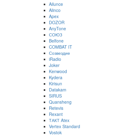
Ailunce
Alinco
Apex
DOZOR
AnyTone
СОЮЗ
Belfone
COMBAT IT
Созвездие
iRadio
Joker
Kenwood
Kydera
Kirisun
Datakam
SIRUS
Quansheng
Retevis
Rexant
ТАКТ Atex
Vertex Standard
Vostok