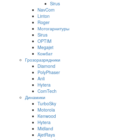
Sirus
NavCom
Linton
Roger
Мотогарнитуры
Sirus
OPTIM
Megajet
Комбат
Грозоразрядники
Diamond
PolyPhaser
Anli
Hytera
ComTech
Динамики
TurboSky
Motorola
Kenwood
Hytera
Midland
AjetRays