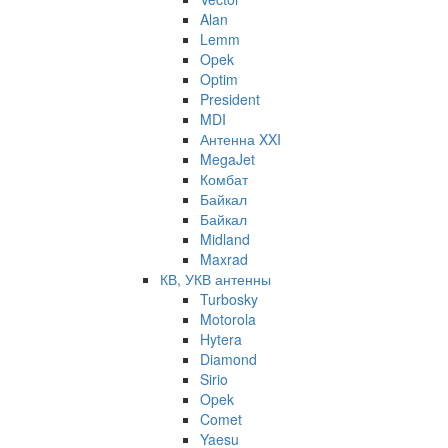
Alan
Lemm
Opek
Optim
President
MDI
Антенна XXI
MegaJet
Комбат
Байкал
Байкал
Midland
Maxrad
КВ, УКВ антенны
Turbosky
Motorola
Hytera
Diamond
Sirio
Opek
Comet
Yaesu