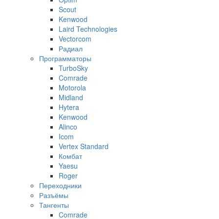
Scout
Kenwood
Laird Technologies
Vectorcom
Радиал
Программаторы
TurboSky
Comrade
Motorola
Midland
Hytera
Kenwood
Alinco
Icom
Vertex Standard
Комбат
Yaesu
Roger
Переходники
Разъёмы
Тангенты
Comrade