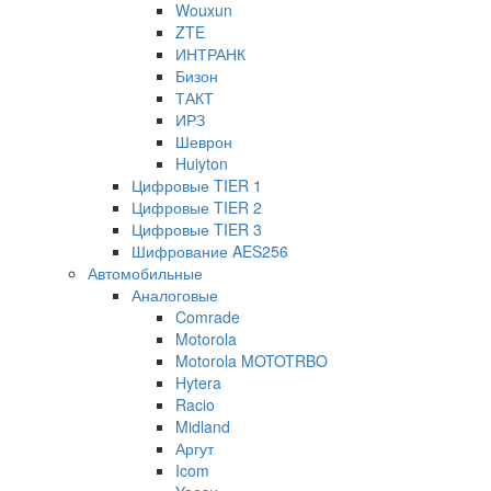
Wouxun
ZTE
ИНТРАНК
Бизон
ТАКТ
ИРЗ
Шеврон
Huiyton
Цифровые TIER 1
Цифровые TIER 2
Цифровые TIER 3
Шифрование AES256
Автомобильные
Аналоговые
Comrade
Motorola
Motorola MOTOTRBO
Hytera
Racio
Midland
Аргут
Icom