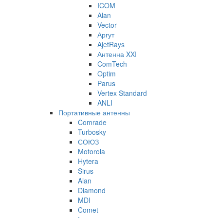
ICOM
Alan
Vector
Аргут
AjetRays
Антенна XXI
ComTech
Optim
Parus
Vertex Standard
ANLI
Портативные антенны
Comrade
Turbosky
СОЮЗ
Motorola
Hytera
Sirus
Alan
Diamond
MDI
Comet