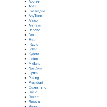
Abbree
Abell
Созвездие
AnyTone
Alinco
Ajetrays
Belfone
Dexp
Entel
iRadio
Joker
Kydera
Linton
Midland
NavCom
Optim
Puxing
President
Quansheng
Racio
Rexant
Retevis
Roger