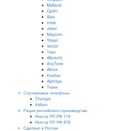
Midland
Optim
Alan
Intek
Joker
Maycom
Yosan
Vector
Таис
Albrecht
AnyTone
Alinco
Комбат
Ajetrays
Терек
Спутниковые телефоны
Thuraya
Iridium
Рации российского производства
Реестр ПП РФ 719
Реестр ПП РФ 878
Сделано в России