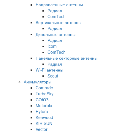
Направленные антенны
Радиал
ComTech
Вертикальные антенны
Радиал
Дипольные антенны
Радиал
Icom
ComTech
Панельные секторные антенны
Радиал
Wi-Fi антенны
Scout
Аккумуляторы
Comrade
TurboSky
СОЮЗ
Motorola
Hytera
Kenwood
KIRISUN
Vector