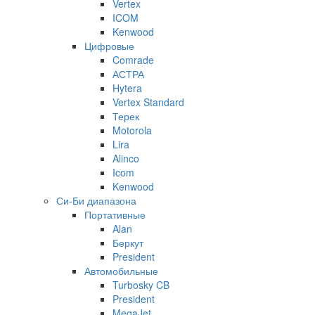
Vertex
ICOM
Kenwood
Цифровые
Comrade
АСТРА
Hytera
Vertex Standard
Терек
Motorola
Lira
Alinco
Icom
Kenwood
Си-Би диапазона
Портативные
Alan
Беркут
President
Автомобильные
Turbosky CB
President
MegaJet