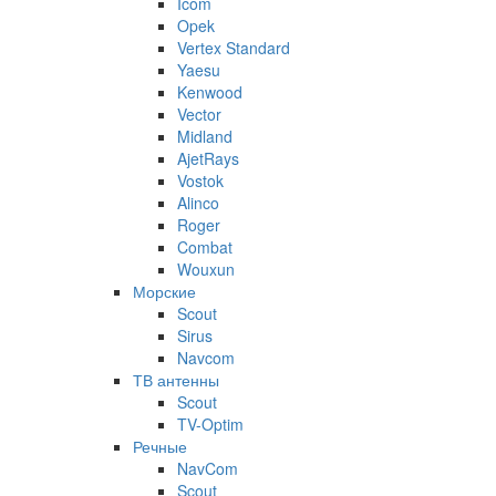
Icom
Opek
Vertex Standard
Yaesu
Kenwood
Vector
Midland
AjetRays
Vostok
Alinco
Roger
Combat
Wouxun
Морские
Scout
Sirus
Navcom
ТВ антенны
Scout
TV-Optim
Речные
NavCom
Scout