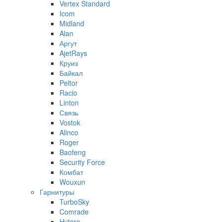
Vertex Standard
Icom
Midland
Alan
Аргут
AjetRays
Круиз
Байкал
Peltor
Racio
Linton
Связь
Vostok
Alinco
Roger
Baofeng
Security Force
Комбат
Wouxun
Гарнитуры
TurboSky
Comrade
Hytera