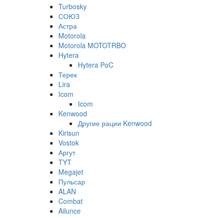
Turbosky
СОЮЗ
Астра
Motorola
Motorola MOTOTRBO
Hytera
Hytera PoC
Терек
Lira
Icom
Icom
Kenwood
Другие рации Kenwood
Kirisun
Vostok
Аргут
TYT
Megajet
Пульсар
ALAN
Combat
Ailunce