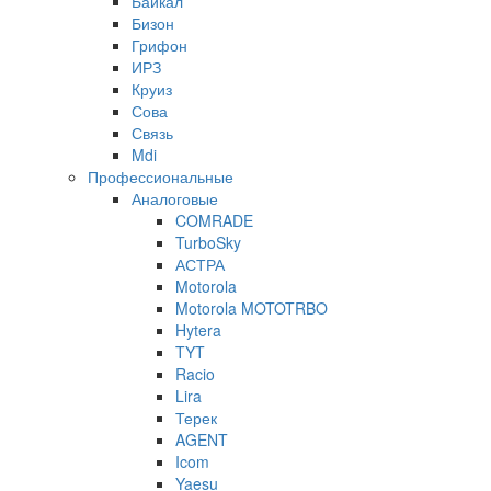
Байкал
Бизон
Грифон
ИРЗ
Круиз
Сова
Связь
Mdi
Профессиональные
Аналоговые
COMRADE
TurboSky
АСТРА
Motorola
Motorola MOTOTRBO
Hytera
TYT
Racio
Lira
Терек
AGENT
Icom
Yaesu