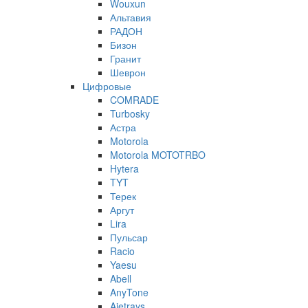
Wouxun
Альтавия
РАДОН
Бизон
Гранит
Шеврон
Цифровые
COMRADE
Turbosky
Астра
Motorola
Motorola MOTOTRBO
Hytera
TYT
Терек
Аргут
Lira
Пульсар
Racio
Yaesu
Abell
AnyTone
Ajetrays