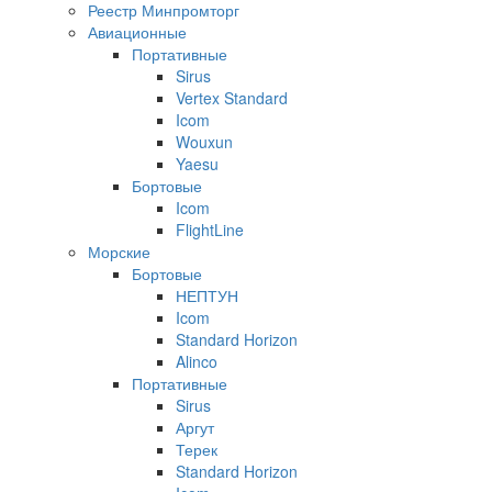
Реестр Минпромторг
Авиационные
Портативные
Sirus
Vertex Standard
Icom
Wouxun
Yaesu
Бортовые
Icom
FlightLine
Морские
Бортовые
НЕПТУН
Icom
Standard Horizon
Alinco
Портативные
Sirus
Аргут
Терек
Standard Horizon