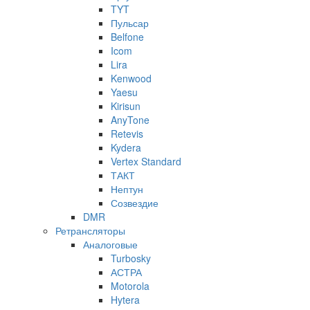
TYT
Пульсар
Belfone
Icom
Lira
Kenwood
Yaesu
Kirisun
AnyTone
Retevis
Kydera
Vertex Standard
ТАКТ
Нептун
Созвездие
DMR
Ретрансляторы
Аналоговые
Turbosky
АСТРА
Motorola
Hytera