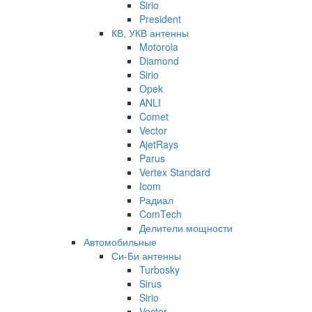
Sirio
President
КВ, УКВ антенны
Motorola
Diamond
Sirio
Opek
ANLI
Comet
Vector
AjetRays
Parus
Vertex Standard
Icom
Радиал
ComTech
Делители мощности
Автомобильные
Си-Би антенны
Turbosky
Sirus
Sirio
Vector