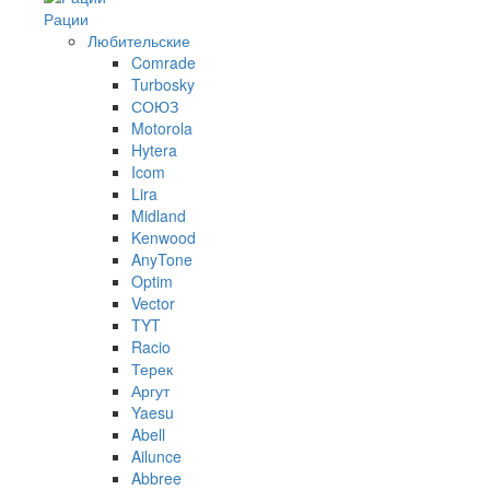
Рации
Любительские
Comrade
Turbosky
СОЮЗ
Motorola
Hytera
Icom
Lira
Midland
Kenwood
AnyTone
Optim
Vector
TYT
Racio
Терек
Аргут
Yaesu
Abell
Ailunce
Abbree