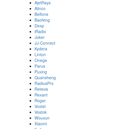
AjetRays
Alinco
Belfone
Baofeng
Dexp
iRadio
Joker
JJ-Connect
Kydera
Linton
Onega
Parus
Puxing
Quansheng
RadiusPro
Retevis
Rexant
Roger
Voxtel
Vostok
Wouxun
Xiaomi