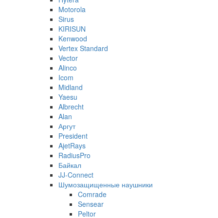
Motorola
Sirus
KIRISUN
Kenwood
Vertex Standard
Vector
Alinco
Icom
Midland
Yaesu
Albrecht
Alan
Аргут
President
AjetRays
RadiusPro
Байкал
JJ-Connect
Шумозащищенные наушники
Comrade
Sensear
Peltor