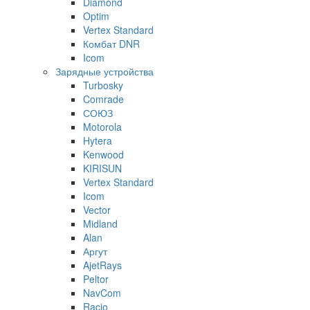
Diamond
Optim
Vertex Standard
Комбат DNR
Icom
Зарядные устройства
Turbosky
Comrade
СОЮЗ
Motorola
Hytera
Kenwood
KIRISUN
Vertex Standard
Icom
Vector
Midland
Alan
Аргут
AjetRays
Peltor
NavCom
Racio