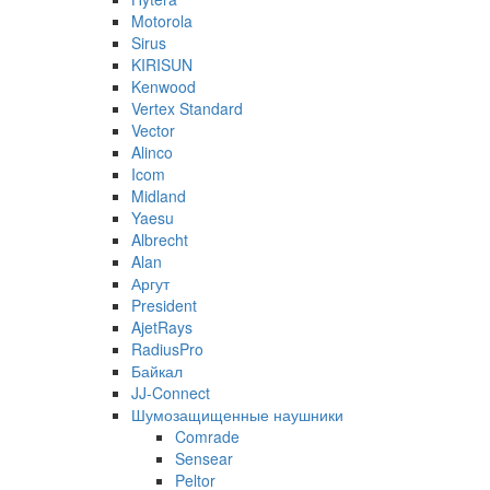
Motorola
Sirus
KIRISUN
Kenwood
Vertex Standard
Vector
Alinco
Icom
Midland
Yaesu
Albrecht
Alan
Аргут
President
AjetRays
RadiusPro
Байкал
JJ-Connect
Шумозащищенные наушники
Comrade
Sensear
Peltor