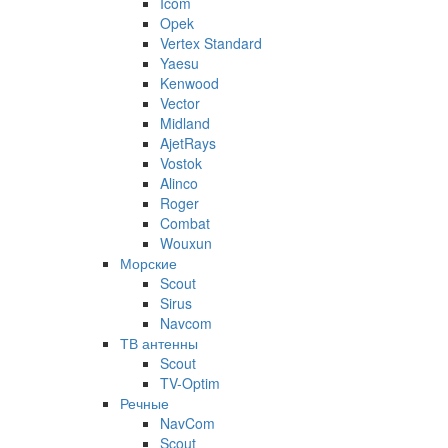
Icom
Opek
Vertex Standard
Yaesu
Kenwood
Vector
Midland
AjetRays
Vostok
Alinco
Roger
Combat
Wouxun
Морские
Scout
Sirus
Navcom
ТВ антенны
Scout
TV-Optim
Речные
NavCom
Scout