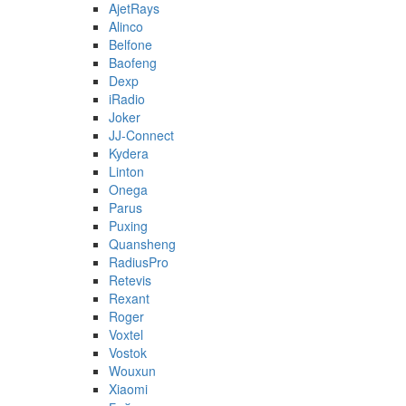
AjetRays
Alinco
Belfone
Baofeng
Dexp
iRadio
Joker
JJ-Connect
Kydera
Linton
Onega
Parus
Puxing
Quansheng
RadiusPro
Retevis
Rexant
Roger
Voxtel
Vostok
Wouxun
Xiaomi