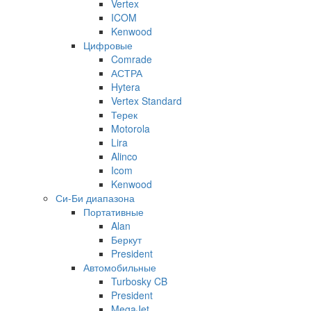
Vertex
ICOM
Kenwood
Цифровые
Comrade
АСТРА
Hytera
Vertex Standard
Терек
Motorola
Lira
Alinco
Icom
Kenwood
Си-Би диапазона
Портативные
Alan
Беркут
President
Автомобильные
Turbosky CB
President
MegaJet