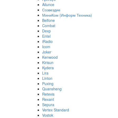
Ailunce
Созвездие
МиниКом (Информ Техника)
Belfone
Combat
Dexp
Entel
iRadio
Icom
Joker
Kenwood
Kirisun
Kydera
Lira
Linton
Puxing
Quansheng
Retevis
Rexant
Sepura
Vertex Standard
Vostok