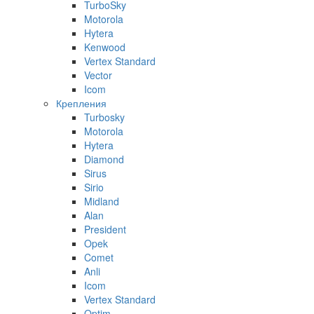
TurboSky
Motorola
Hytera
Kenwood
Vertex Standard
Vector
Icom
Крепления
Turbosky
Motorola
Hytera
Diamond
Sirus
Sirio
Midland
Alan
President
Opek
Comet
Anli
Icom
Vertex Standard
Optim