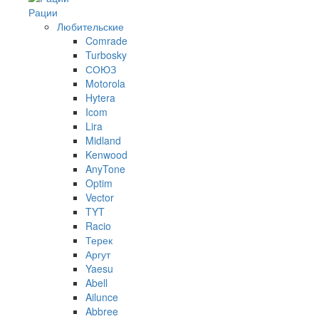
Рации
Любительские
Comrade
Turbosky
СОЮЗ
Motorola
Hytera
Icom
Lira
Midland
Kenwood
AnyTone
Optim
Vector
TYT
Racio
Терек
Аргут
Yaesu
Abell
Ailunce
Abbree