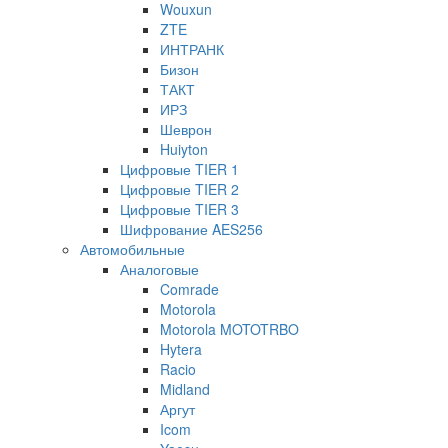
Wouxun
ZTE
ИНТРАНК
Бизон
ТАКТ
ИРЗ
Шеврон
Huiyton
Цифровые TIER 1
Цифровые TIER 2
Цифровые TIER 3
Шифрование AES256
Автомобильные
Аналоговые
Comrade
Motorola
Motorola MOTOTRBO
Hytera
Racio
Midland
Аргут
Icom