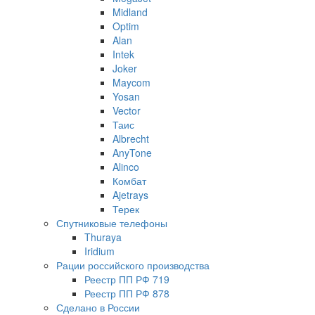
Midland
Optim
Alan
Intek
Joker
Maycom
Yosan
Vector
Таис
Albrecht
AnyTone
Alinco
Комбат
Ajetrays
Терек
Спутниковые телефоны
Thuraya
Iridium
Рации российского производства
Реестр ПП РФ 719
Реестр ПП РФ 878
Сделано в России