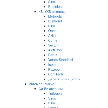
Sirio
President
КВ, УКВ антенны
Motorola
Diamond
Sirio
Opek
ANLI
Comet
Vector
AjetRays
Parus
Vertex Standard
Icom
Радиал
ComTech
Делители мощности
Автомобильные
Си-Би антенны
Turbosky
Sirus
Sirio
Vector