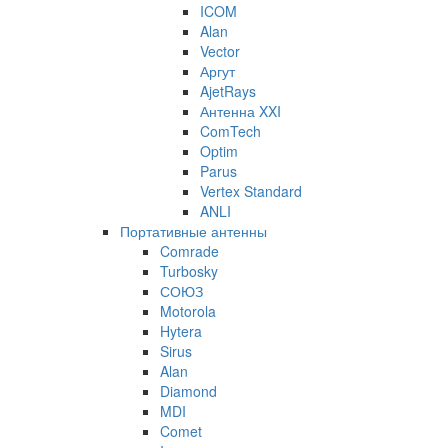
ICOM
Alan
Vector
Аргут
AjetRays
Антенна XXI
ComTech
Optim
Parus
Vertex Standard
ANLI
Портативные антенны
Comrade
Turbosky
СОЮЗ
Motorola
Hytera
Sirus
Alan
Diamond
MDI
Comet