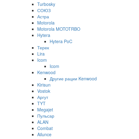
Turbosky
СОЮЗ
Астра
Motorola
Motorola MOTOTRBO
Hytera
Hytera PoC
Терек
Lira
Icom
Icom
Kenwood
Другие рации Kenwood
Kirisun
Vostok
Аргут
TYT
Megajet
Пульсар
ALAN
Combat
Ailunce