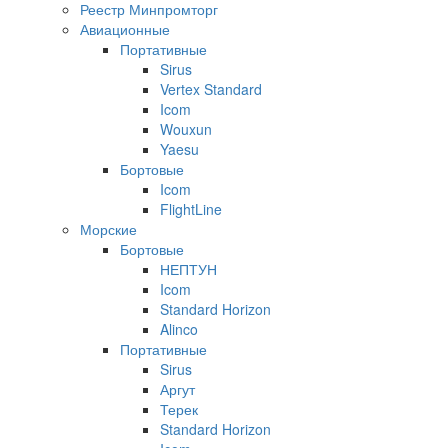
Реестр Минпромторг
Авиационные
Портативные
Sirus
Vertex Standard
Icom
Wouxun
Yaesu
Бортовые
Icom
FlightLine
Морские
Бортовые
НЕПТУН
Icom
Standard Horizon
Alinco
Портативные
Sirus
Аргут
Терек
Standard Horizon