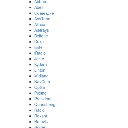
Abbree
Abell
Созвездие
AnyTone
Alinco
Ajetrays
Belfone
Dexp
Entel
iRadio
Joker
Kydera
Linton
Midland
NavCom
Optim
Puxing
President
Quansheng
Racio
Rexant
Retevis
Roger