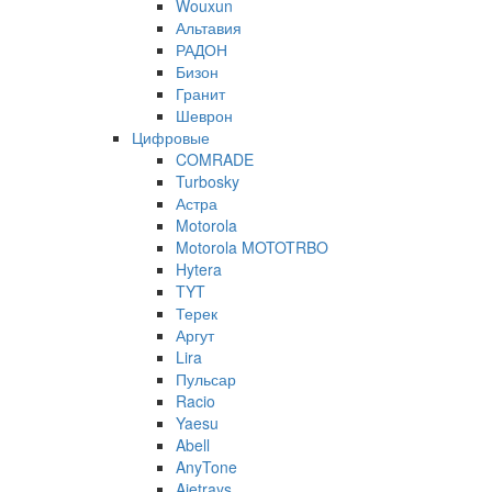
Wouxun
Альтавия
РАДОН
Бизон
Гранит
Шеврон
Цифровые
COMRADE
Turbosky
Астра
Motorola
Motorola MOTOTRBO
Hytera
TYT
Терек
Аргут
Lira
Пульсар
Racio
Yaesu
Abell
AnyTone
Ajetrays