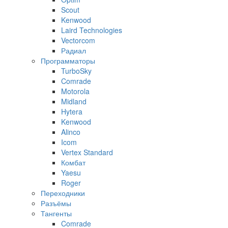
Scout
Kenwood
Laird Technologies
Vectorcom
Радиал
Программаторы
TurboSky
Comrade
Motorola
Midland
Hytera
Kenwood
Alinco
Icom
Vertex Standard
Комбат
Yaesu
Roger
Переходники
Разъёмы
Тангенты
Comrade