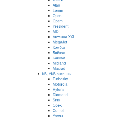
Alan
Lemm
Opek
Optim
President
MDI
Антенна XXI
MegaJet
Комбат
Байкал
Байкал
Midland
Maxrad
КВ, УКВ антенны
Turbosky
Motorola
Hytera
Diamond
Sirio
Opek
Comet
Yaesu