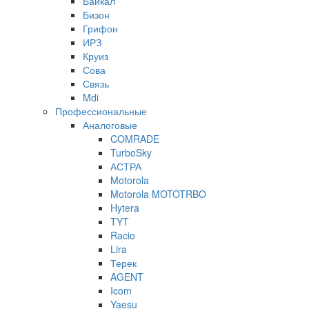
Байкал
Бизон
Грифон
ИРЗ
Круиз
Сова
Связь
Mdi
Профессиональные
Аналоговые
COMRADE
TurboSky
АСТРА
Motorola
Motorola MOTOTRBO
Hytera
TYT
Racio
Lira
Терек
AGENT
Icom
Yaesu