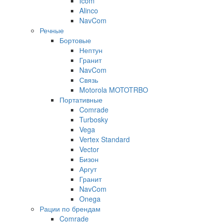
Icom
Alinco
NavCom
Речные
Бортовые
Нептун
Гранит
NavCom
Связь
Motorola MOTOTRBO
Портативные
Comrade
Turbosky
Vega
Vertex Standard
Vector
Бизон
Аргут
Гранит
NavCom
Onega
Рации по брендам
Comrade