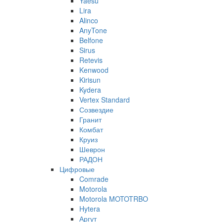
Yaesu
Lira
Alinco
AnyTone
Belfone
Sirus
Retevis
Kenwood
Kirisun
Kydera
Vertex Standard
Созвездие
Гранит
Комбат
Круиз
Шеврон
РАДОН
Цифровые
Comrade
Motorola
Motorola MOTOTRBO
Hytera
Аргут