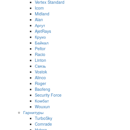
Vertex Standard
Icom
Midland
Alan
Аргут
AjetRays
Круиз
Байкал
Peltor
Racio
Linton
Связь
Vostok
Alinco
Roger
Baofeng
Security Force
Комбат
Wouxun
Гарнитуры
TurboSky
Comrade
Hytera