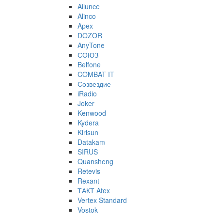
Ailunce
Alinco
Apex
DOZOR
AnyTone
СОЮЗ
Belfone
COMBAT IT
Созвездие
iRadio
Joker
Kenwood
Kydera
Kirisun
Datakam
SIRUS
Quansheng
Retevis
Rexant
ТАКТ Atex
Vertex Standard
Vostok