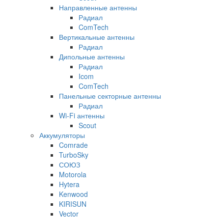
Направленные антенны
Радиал
ComTech
Вертикальные антенны
Радиал
Дипольные антенны
Радиал
Icom
ComTech
Панельные секторные антенны
Радиал
Wi-Fi антенны
Scout
Аккумуляторы
Comrade
TurboSky
СОЮЗ
Motorola
Hytera
Kenwood
KIRISUN
Vector