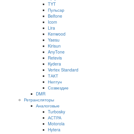
TYT
Пульсар
Belfone
Icom
Lira
Kenwood
Yaesu
Kirisun
AnyTone
Retevis
Kydera
Vertex Standard
ТАКТ
Нептун
Созвездие
DMR
Ретрансляторы
Аналоговые
Turbosky
АСТРА
Motorola
Hytera