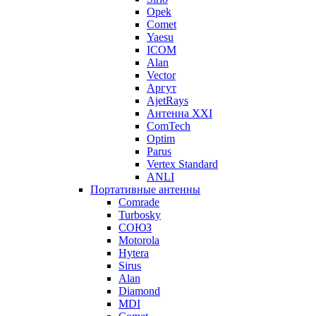
Opek
Comet
Yaesu
ICOM
Alan
Vector
Аргут
AjetRays
Антенна XXI
ComTech
Optim
Parus
Vertex Standard
ANLI
Портативные антенны
Comrade
Turbosky
СОЮЗ
Motorola
Hytera
Sirus
Alan
Diamond
MDI