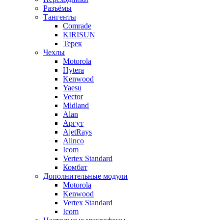
Разъёмы
Тангенты
Comrade
KIRISUN
Терек
Чехлы
Motorola
Hytera
Kenwood
Yaesu
Vector
Midland
Alan
Аргут
AjetRays
Alinco
Icom
Vertex Standard
Комбат
Дополнительные модули
Motorola
Kenwood
Vertex Standard
Icom