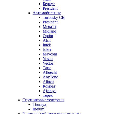
Беркут
President
Автомобильные
Turbosky CB
President
MegaJet
Midland
Optim
Alan
Intek
Joker
Maycom
Yosan
Vector
Таис
Albrecht
AnyTone
Alinco
Комбат
Ajetrays
Терек
Спутниковые телефоны
Thuraya
Iridium
Рации российского производства