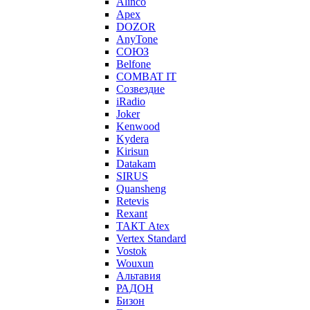
Alinco
Apex
DOZOR
AnyTone
СОЮЗ
Belfone
COMBAT IT
Созвездие
iRadio
Joker
Kenwood
Kydera
Kirisun
Datakam
SIRUS
Quansheng
Retevis
Rexant
ТАКТ Atex
Vertex Standard
Vostok
Wouxun
Альтавия
РАДОН
Бизон