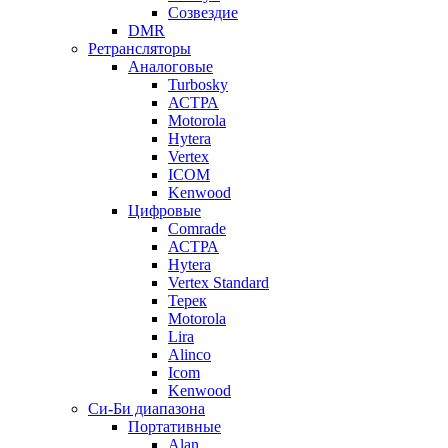
Созвездие
DMR
Ретрансляторы
Аналоговые
Turbosky
АСТРА
Motorola
Hytera
Vertex
ICOM
Kenwood
Цифровые
Comrade
АСТРА
Hytera
Vertex Standard
Терек
Motorola
Lira
Alinco
Icom
Kenwood
Си-Би диапазона
Портативные
Alan