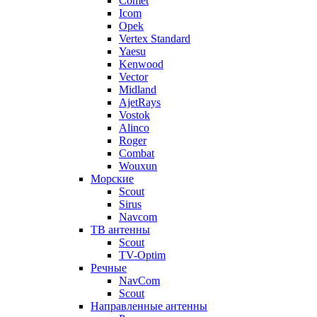
Comet
Icom
Opek
Vertex Standard
Yaesu
Kenwood
Vector
Midland
AjetRays
Vostok
Alinco
Roger
Combat
Wouxun
Морские
Scout
Sirus
Navcom
ТВ антенны
Scout
TV-Optim
Речные
NavCom
Scout
Направленные антенны