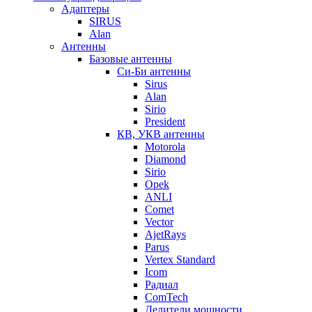
Адаптеры
SIRUS
Alan
Антенны
Базовые антенны
Си-Би антенны
Sirus
Alan
Sirio
President
КВ, УКВ антенны
Motorola
Diamond
Sirio
Opek
ANLI
Comet
Vector
AjetRays
Parus
Vertex Standard
Icom
Радиал
ComTech
Делители мощности