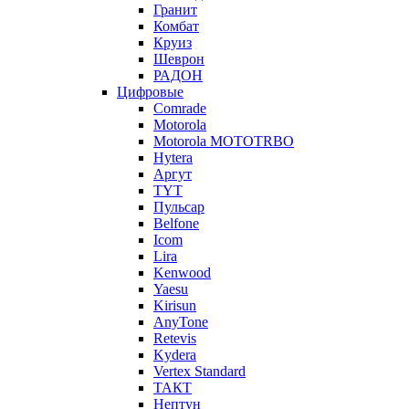
Гранит
Комбат
Круиз
Шеврон
РАДОН
Цифровые
Comrade
Motorola
Motorola MOTOTRBO
Hytera
Аргут
TYT
Пульсар
Belfone
Icom
Lira
Kenwood
Yaesu
Kirisun
AnyTone
Retevis
Kydera
Vertex Standard
ТАКТ
Нептун