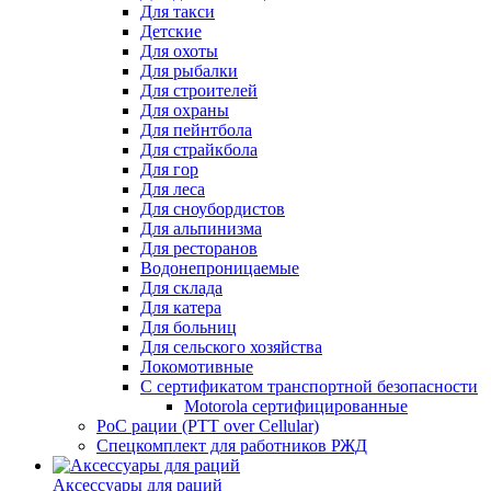
Для такси
Детские
Для охоты
Для рыбалки
Для строителей
Для охраны
Для пейнтбола
Для страйкбола
Для гор
Для леса
Для сноубордистов
Для альпинизма
Для ресторанов
Водонепроницаемые
Для склада
Для катера
Для больниц
Для сельского хозяйства
Локомотивные
С сертификатом транспортной безопасности
Motorola сертифицированные
PoC рации (PTT over Cellular)
Спецкомплект для работников РЖД
Аксессуары для раций