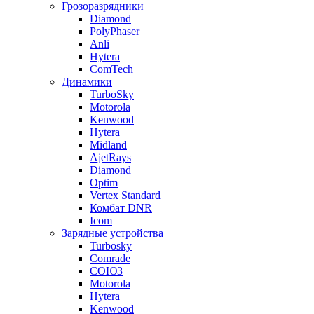
Грозоразрядники
Diamond
PolyPhaser
Anli
Hytera
ComTech
Динамики
TurboSky
Motorola
Kenwood
Hytera
Midland
AjetRays
Diamond
Optim
Vertex Standard
Комбат DNR
Icom
Зарядные устройства
Turbosky
Comrade
СОЮЗ
Motorola
Hytera
Kenwood