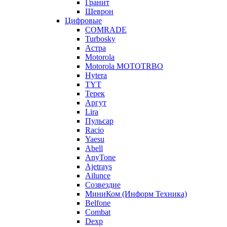
Гранит
Шеврон
Цифровые
COMRADE
Turbosky
Астра
Motorola
Motorola MOTOTRBO
Hytera
TYT
Терек
Аргут
Lira
Пульсар
Racio
Yaesu
Abell
AnyTone
Ajetrays
Ailunce
Созвездие
МиниКом (Информ Техника)
Belfone
Combat
Dexp