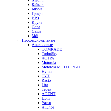
Xiaomi
Байкал
Бизон
Грифон
ИРЗ
Круиз
Сова
Связь
Mdi
Профессиональные
Аналоговые
COMRADE
TurboSky
АСТРА
Motorola
Motorola MOTOTRBO
Hytera
TYT
Racio
Lira
Терек
AGENT
Icom
Yaesu
Ailunce