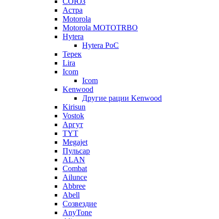
СОЮЗ
Астра
Motorola
Motorola MOTOTRBO
Hytera
Hytera PoC
Терек
Lira
Icom
Icom
Kenwood
Другие рации Kenwood
Kirisun
Vostok
Аргут
TYT
Megajet
Пульсар
ALAN
Combat
Ailunce
Abbree
Abell
Созвездие
AnyTone