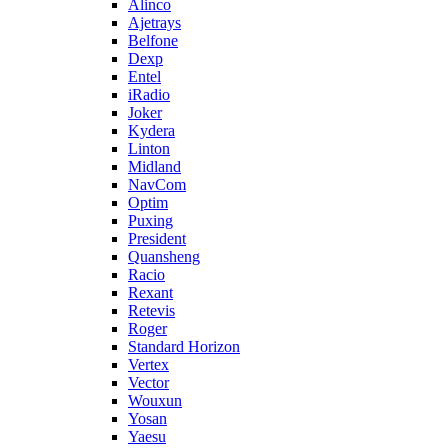
Alinco
Ajetrays
Belfone
Dexp
Entel
iRadio
Joker
Kydera
Linton
Midland
NavCom
Optim
Puxing
President
Quansheng
Racio
Rexant
Retevis
Roger
Standard Horizon
Vertex
Vector
Wouxun
Yosan
Yaesu