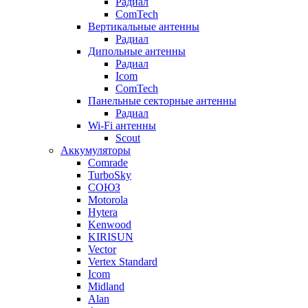
Радиал
ComTech
Вертикальные антенны
Радиал
Дипольные антенны
Радиал
Icom
ComTech
Панельные секторные антенны
Радиал
Wi-Fi антенны
Scout
Аккумуляторы
Comrade
TurboSky
СОЮЗ
Motorola
Hytera
Kenwood
KIRISUN
Vector
Vertex Standard
Icom
Midland
Alan