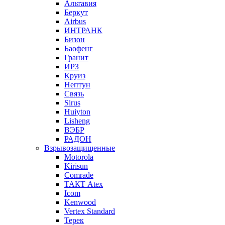
Альтавия
Беркут
Airbus
ИНТРАНК
Бизон
Баофенг
Гранит
ИРЗ
Круиз
Нептун
Связь
Sirus
Huiyton
Lisheng
ВЭБР
РАДОН
Взрывозащищенные
Motorola
Kirisun
Comrade
ТАКТ Atex
Icom
Kenwood
Vertex Standard
Терек