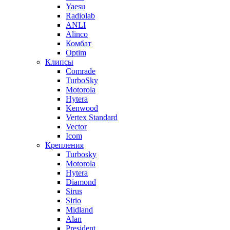
Yaesu
Radiolab
ANLI
Alinco
Комбат
Optim
Клипсы
Comrade
TurboSky
Motorola
Hytera
Kenwood
Vertex Standard
Vector
Icom
Крепления
Turbosky
Motorola
Hytera
Diamond
Sirus
Sirio
Midland
Alan
President