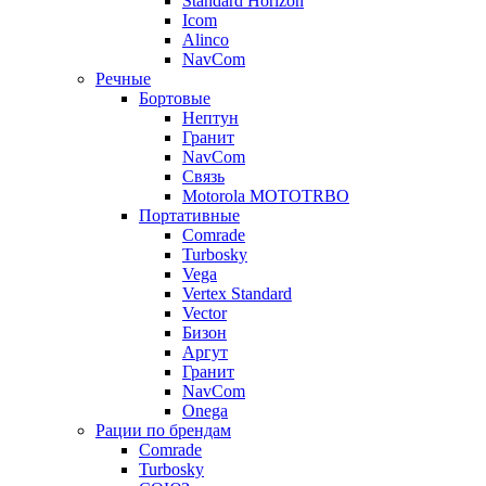
Standard Horizon
Icom
Alinco
NavCom
Речные
Бортовые
Нептун
Гранит
NavCom
Связь
Motorola MOTOTRBO
Портативные
Comrade
Turbosky
Vega
Vertex Standard
Vector
Бизон
Аргут
Гранит
NavCom
Onega
Рации по брендам
Comrade
Turbosky