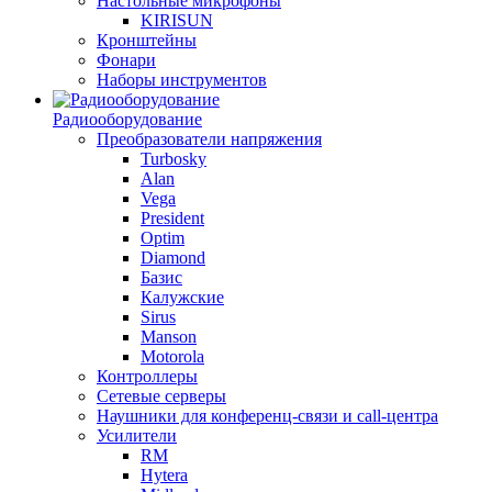
Настольные микрофоны
KIRISUN
Кронштейны
Фонари
Наборы инструментов
Радиооборудование
Преобразователи напряжения
Turbosky
Alan
Vega
President
Optim
Diamond
Базис
Калужские
Sirus
Manson
Motorola
Контроллеры
Сетевые серверы
Наушники для конференц-связи и call-центра
Усилители
RM
Hytera