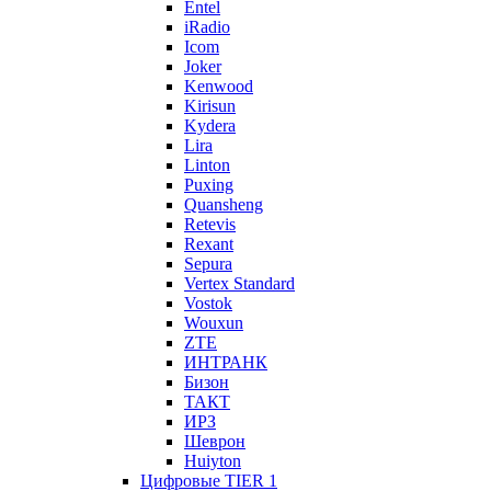
Entel
iRadio
Icom
Joker
Kenwood
Kirisun
Kydera
Lira
Linton
Puxing
Quansheng
Retevis
Rexant
Sepura
Vertex Standard
Vostok
Wouxun
ZTE
ИНТРАНК
Бизон
ТАКТ
ИРЗ
Шеврон
Huiyton
Цифровые TIER 1