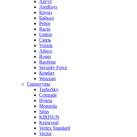
Аргут
AjetRays
Круиз
Байкал
Peltor
Racio
Linton
Связь
Vostok
Alinco
Roger
Baofeng
Security Force
Комбат
Wouxun
Гарнитуры
TurboSky
Comrade
Hytera
Motorola
Sirus
KIRISUN
Kenwood
Vertex Standard
Vector