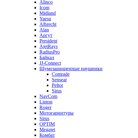
Alinco
Icom
Midland
Yaesu
Albrecht
Alan
Аргут
President
AjetRays
RadiusPro
Байкал
JJ-Connect
Шумозащищенные наушники
Comrade
Sensear
Peltor
Sirus
NavCom
Linton
Roger
Мотогарнитуры
Sirus
OPTIM
Megajet
Комбат