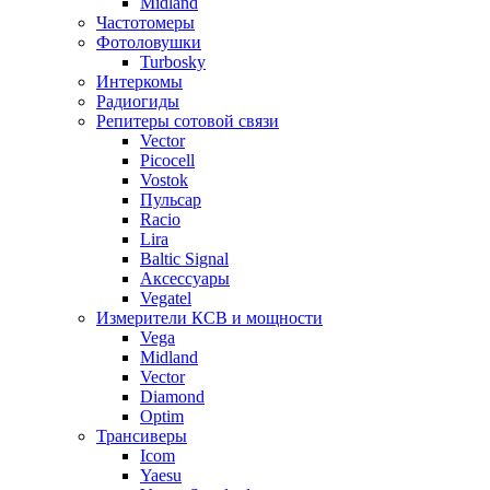
Midland
Частотомеры
Фотоловушки
Turbosky
Интеркомы
Радиогиды
Репитеры сотовой связи
Vector
Picocell
Vostok
Пульсар
Racio
Lira
Baltic Signal
Аксессуары
Vegatel
Измерители КСВ и мощности
Vega
Midland
Vector
Diamond
Optim
Трансиверы
Icom
Yaesu