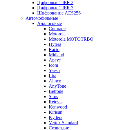
Цифровые TIER 2
Цифровые TIER 3
Шифрование AES256
Автомобильные
Аналоговые
Comrade
Motorola
Motorola MOTOTRBO
Hytera
Racio
Midland
Аргут
Icom
Yaesu
Lira
Alinco
AnyTone
Belfone
Sirus
Retevis
Kenwood
Kirisun
Kydera
Vertex Standard
Созвездие