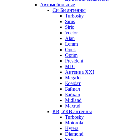
Автомобильные
Си-Би антенны
Turbosky
Sirus
Sirio
Vector
Alan
Lemm
Opek
Optim
President
MDI
Антенна XXI
MegaJet
Комбат
Байкал
Байкал
Midland
Maxrad
КВ, УКВ антенны
Turbosky
Motorola
Hytera
Diamond
Sirio