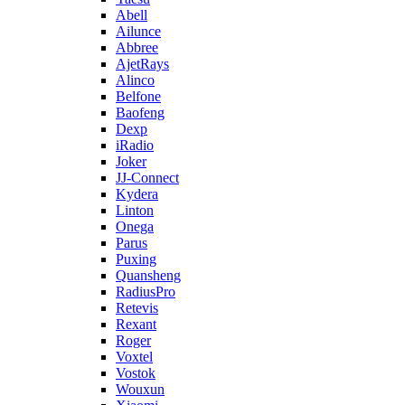
Abell
Ailunce
Abbree
AjetRays
Alinco
Belfone
Baofeng
Dexp
iRadio
Joker
JJ-Connect
Kydera
Linton
Onega
Parus
Puxing
Quansheng
RadiusPro
Retevis
Rexant
Roger
Voxtel
Vostok
Wouxun