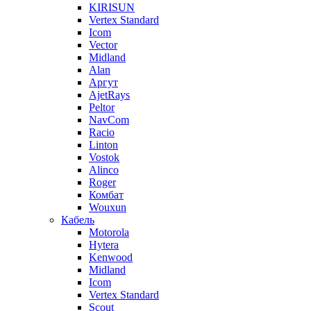
KIRISUN
Vertex Standard
Icom
Vector
Midland
Alan
Аргут
AjetRays
Peltor
NavCom
Racio
Linton
Vostok
Alinco
Roger
Комбат
Wouxun
Кабель
Motorola
Hytera
Kenwood
Midland
Icom
Vertex Standard
Scout