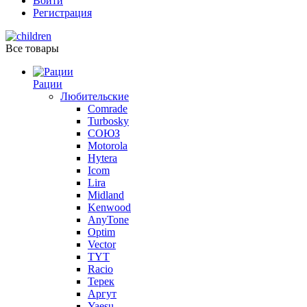
Войти
Регистрация
Все товары
Рации
Любительские
Comrade
Turbosky
СОЮЗ
Motorola
Hytera
Icom
Lira
Midland
Kenwood
AnyTone
Optim
Vector
TYT
Racio
Терек
Аргут
Yaesu