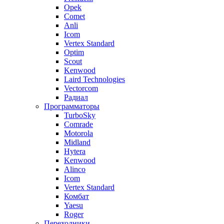
Opek
Comet
Anli
Icom
Vertex Standard
Optim
Scout
Kenwood
Laird Technologies
Vectorcom
Радиал
Программаторы
TurboSky
Comrade
Motorola
Midland
Hytera
Kenwood
Alinco
Icom
Vertex Standard
Комбат
Yaesu
Roger
Переходники