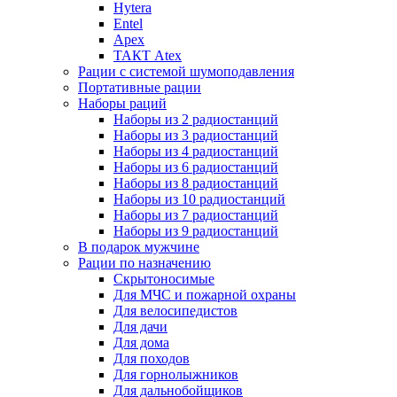
Hytera
Entel
Apex
ТАКТ Atex
Рации с системой шумоподавления
Портативные рации
Наборы раций
Наборы из 2 радиостанций
Наборы из 3 радиостанций
Наборы из 4 радиостанций
Наборы из 6 радиостанций
Наборы из 8 радиостанций
Наборы из 10 радиостанций
Наборы из 7 радиостанций
Наборы из 9 радиостанций
В подарок мужчине
Рации по назначению
Скрытоносимые
Для МЧС и пожарной охраны
Для велосипедистов
Для дачи
Для дома
Для походов
Для горнолыжников
Для дальнобойщиков