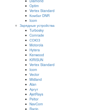
Diamond
Optim
Vertex Standard
Комбат DNR
Icom
Зарядные устройства
Turbosky
Comrade
СОЮЗ
Motorola
Hytera
Kenwood
KIRISUN
Vertex Standard
Icom
Vector
Midland
Alan
Аргут
AjetRays
Peltor
NavCom
Racio