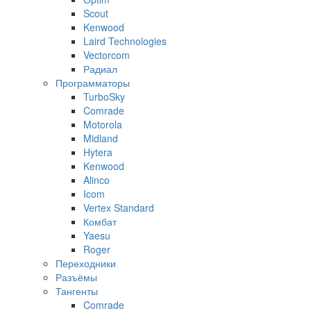
Scout
Kenwood
Laird Technologies
Vectorcom
Радиал
Программаторы
TurboSky
Comrade
Motorola
Midland
Hytera
Kenwood
Alinco
Icom
Vertex Standard
Комбат
Yaesu
Roger
Переходники
Разъёмы
Тангенты
Comrade