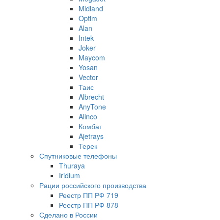
Midland
Optim
Alan
Intek
Joker
Maycom
Yosan
Vector
Таис
Albrecht
AnyTone
Alinco
Комбат
Ajetrays
Терек
Спутниковые телефоны
Thuraya
Iridium
Рации российского производства
Реестр ПП РФ 719
Реестр ПП РФ 878
Сделано в России