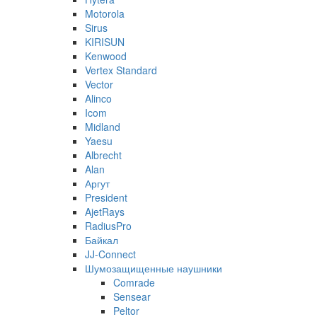
Motorola
Sirus
KIRISUN
Kenwood
Vertex Standard
Vector
Alinco
Icom
Midland
Yaesu
Albrecht
Alan
Аргут
President
AjetRays
RadiusPro
Байкал
JJ-Connect
Шумозащищенные наушники
Comrade
Sensear
Peltor