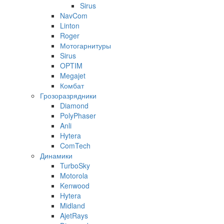
Sirus
NavCom
Linton
Roger
Мотогарнитуры
Sirus
OPTIM
Megajet
Комбат
Грозоразрядники
Diamond
PolyPhaser
Anli
Hytera
ComTech
Динамики
TurboSky
Motorola
Kenwood
Hytera
Midland
AjetRays