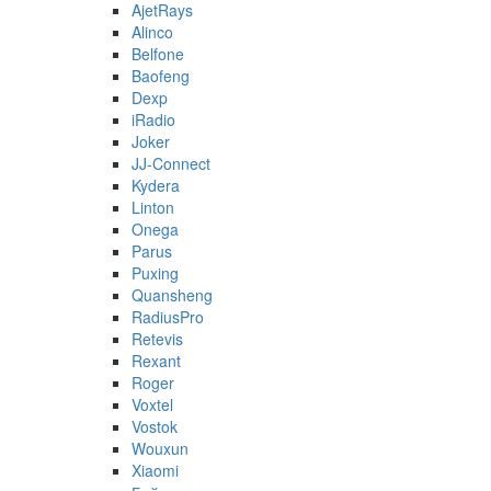
AjetRays
Alinco
Belfone
Baofeng
Dexp
iRadio
Joker
JJ-Connect
Kydera
Linton
Onega
Parus
Puxing
Quansheng
RadiusPro
Retevis
Rexant
Roger
Voxtel
Vostok
Wouxun
Xiaomi