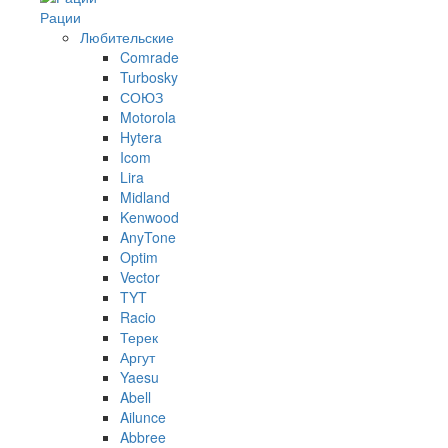
Рации
Любительские
Comrade
Turbosky
СОЮЗ
Motorola
Hytera
Icom
Lira
Midland
Kenwood
AnyTone
Optim
Vector
TYT
Racio
Терек
Аргут
Yaesu
Abell
Ailunce
Abbree