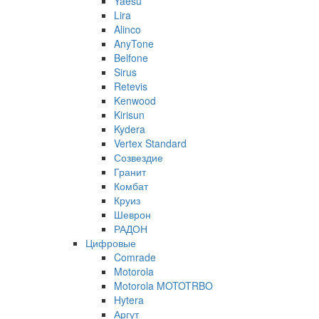
Yaesu
Lira
Alinco
AnyTone
Belfone
Sirus
Retevis
Kenwood
Kirisun
Kydera
Vertex Standard
Созвездие
Гранит
Комбат
Круиз
Шеврон
РАДОН
Цифровые
Comrade
Motorola
Motorola MOTOTRBO
Hytera
Аргут