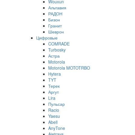
Wouxun
Альтавия
РАДОН
Бизон
Гранит
Шеврон
Цифровые
COMRADE
Turbosky
Астра
Motorola
Motorola MOTOTRBO
Hytera
TYT
Терек
Аргут
Lira
Пульсар
Racio
Yaesu
Abell
AnyTone
Ajetrays