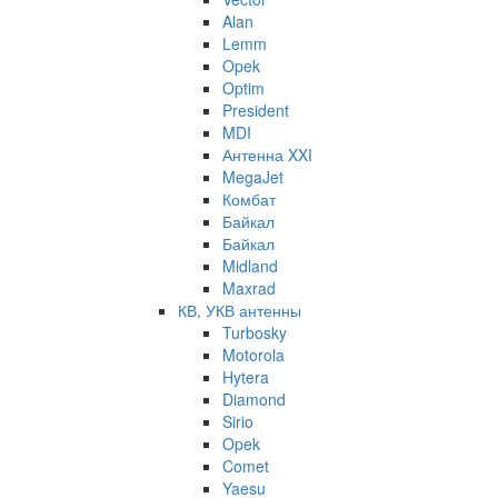
Alan
Lemm
Opek
Optim
President
MDI
Антенна XXI
MegaJet
Комбат
Байкал
Байкал
Midland
Maxrad
КВ, УКВ антенны
Turbosky
Motorola
Hytera
Diamond
Sirio
Opek
Comet
Yaesu