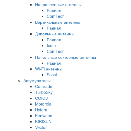
Направленные антенны
Радиал
ComTech
Вертикальные антенны
Радиал
Дипольные антенны
Радиал
Icom
ComTech
Панельные секторные антенны
Радиал
Wi-Fi антенны
Scout
Аккумуляторы
Comrade
TurboSky
СОЮЗ
Motorola
Hytera
Kenwood
KIRISUN
Vector