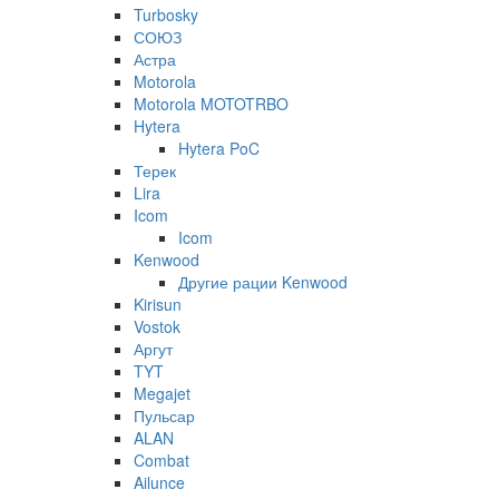
Turbosky
СОЮЗ
Астра
Motorola
Motorola MOTOTRBO
Hytera
Hytera PoC
Терек
Lira
Icom
Icom
Kenwood
Другие рации Kenwood
Kirisun
Vostok
Аргут
TYT
Megajet
Пульсар
ALAN
Combat
Ailunce