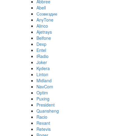
Abbree
Abell
Созвездие
AnyTone
Alinco
Ajetrays
Belfone
Dexp
Entel
iRadio
Joker
Kydera
Linton
Midland
NavCom
Optim
Puxing
President
Quansheng
Racio
Rexant
Retevis
Roger