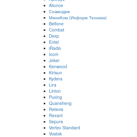
Ailunce
Созвездие
МиниКом (Информ Техника)
Belfone
Combat
Dexp
Entel
iRadio
Icom
Joker
Kenwood
Kirisun
Kydera
Lira
Linton
Puxing
Quansheng
Retevis
Rexant
Sepura
Vertex Standard
Vostok