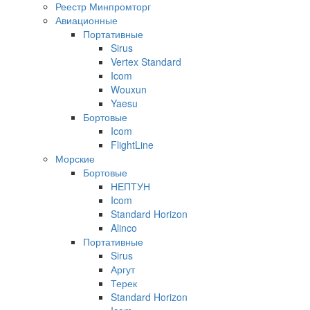
Реестр Минпромторг
Авиационные
Портативные
Sirus
Vertex Standard
Icom
Wouxun
Yaesu
Бортовые
Icom
FlightLine
Морские
Бортовые
НЕПТУН
Icom
Standard Horizon
Alinco
Портативные
Sirus
Аргут
Терек
Standard Horizon