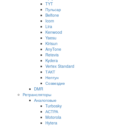
TYT
Пульсар
Belfone
Icom
Lira
Kenwood
Yaesu
Kirisun
AnyTone
Retevis
Kydera
Vertex Standard
ТАКТ
Нептун
Созвездие
DMR
Ретрансляторы
Аналоговые
Turbosky
АСТРА
Motorola
Hytera