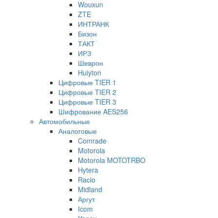
Wouxun
ZTE
ИНТРАНК
Бизон
ТАКТ
ИРЗ
Шеврон
Huiyton
Цифровые TIER 1
Цифровые TIER 2
Цифровые TIER 3
Шифрование AES256
Автомобильные
Аналоговые
Comrade
Motorola
Motorola MOTOTRBO
Hytera
Racio
Midland
Аргут
Icom