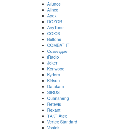
Ailunce
Alinco
Apex
DOZOR
AnyTone
СОЮЗ
Belfone
COMBAT IT
Созвездие
iRadio
Joker
Kenwood
Kydera
Kirisun
Datakam
SIRUS
Quansheng
Retevis
Rexant
ТАКТ Atex
Vertex Standard
Vostok