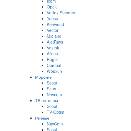
Icom
Opek
Vertex Standard
Yaesu
Kenwood
Vector
Midland
AjetRays
Vostok
Alinco
Roger
Combat
Wouxun
Морские
Scout
Sirus
Navcom
ТВ антенны
Scout
TV-Optim
Речные
NavCom
Scout