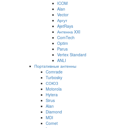
ICOM
Alan
Vector
Аргут
AjetRays
Антенна XXI
ComTech
Optim
Parus
Vertex Standard
ANLI
Портативные антенны
Comrade
Turbosky
СОЮЗ
Motorola
Hytera
Sirus
Alan
Diamond
MDI
Comet