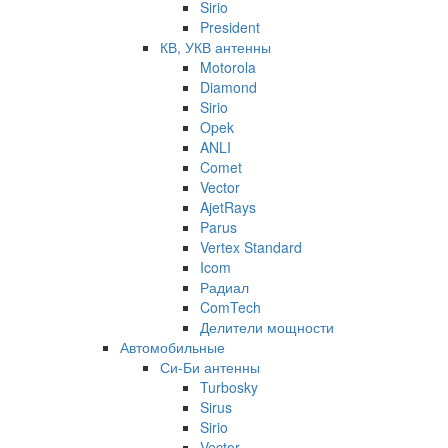
Sirio
President
КВ, УКВ антенны
Motorola
Diamond
Sirio
Opek
ANLI
Comet
Vector
AjetRays
Parus
Vertex Standard
Icom
Радиал
ComTech
Делители мощности
Автомобильные
Си-Би антенны
Turbosky
Sirus
Sirio
Vector