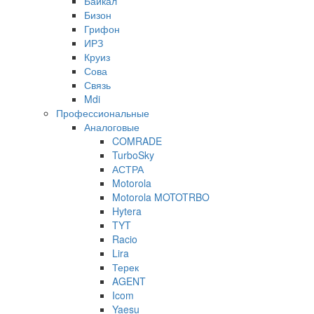
Байкал
Бизон
Грифон
ИРЗ
Круиз
Сова
Связь
Mdi
Профессиональные
Аналоговые
COMRADE
TurboSky
АСТРА
Motorola
Motorola MOTOTRBO
Hytera
TYT
Racio
Lira
Терек
AGENT
Icom
Yaesu