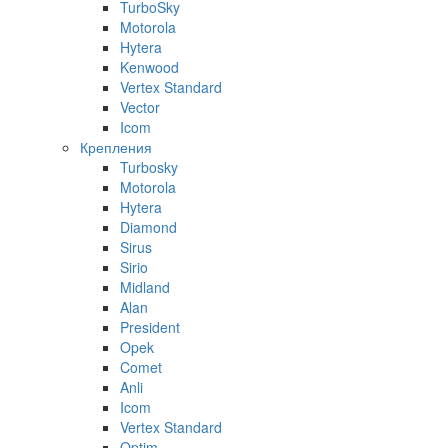
TurboSky
Motorola
Hytera
Kenwood
Vertex Standard
Vector
Icom
Крепления
Turbosky
Motorola
Hytera
Diamond
Sirus
Sirio
Midland
Alan
President
Opek
Comet
Anli
Icom
Vertex Standard
Optim