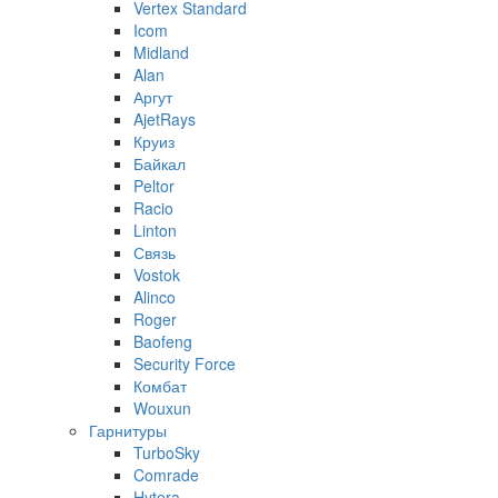
Vertex Standard
Icom
Midland
Alan
Аргут
AjetRays
Круиз
Байкал
Peltor
Racio
Linton
Связь
Vostok
Alinco
Roger
Baofeng
Security Force
Комбат
Wouxun
Гарнитуры
TurboSky
Comrade
Hytera