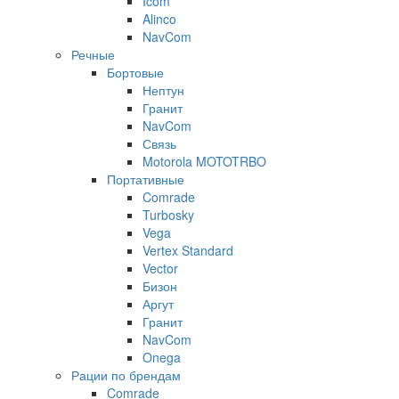
Icom
Alinco
NavCom
Речные
Бортовые
Нептун
Гранит
NavCom
Связь
Motorola MOTOTRBO
Портативные
Comrade
Turbosky
Vega
Vertex Standard
Vector
Бизон
Аргут
Гранит
NavCom
Onega
Рации по брендам
Comrade