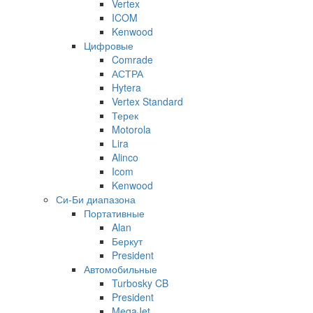
Vertex
ICOM
Kenwood
Цифровые
Comrade
АСТРА
Hytera
Vertex Standard
Терек
Motorola
Lira
Alinco
Icom
Kenwood
Си-Би диапазона
Портативные
Alan
Беркут
President
Автомобильные
Turbosky CB
President
MegaJet